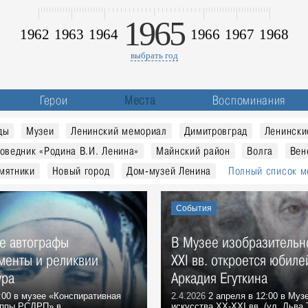
1965
1962
1963
1964
1966
1967
1968
выбрать год
Герои
Места
Воспоминания
ды
Музеи
Ленинский мемориал
Димитровград
Ленински
оведник «Родина В.И. Ленина»
Майнский район
Волга
Вен
мятники
Новый город
Дом-музей Ленина
Полный список м
События
е автографы
В Музее изобразительно
менты и реликвии
XXI вв. откроется юбиле
ура
Аркадия Егуткина
:00 в музее «Конспиративная
2.4.2026
2 апреля в 12:00 в Муз
уппы РСДРП» в...
искусства XX-XXI вв. (ул. Льва Т