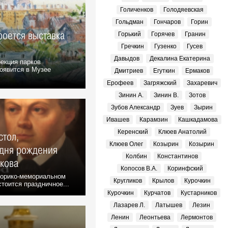
Голиченков
Голодяевская
Гольдман
Гончаров
Горин
роется выставка
Горький
Горячев
Гранин
Гречкин
Гузенко
Гусев
Давыдов
Декалина Екатерина
екция парков
появится в Музее
Дмитриев
Егуткин
Ермаков
Ерофеев
Загряжский
Захаревич
Зинин А.
Зинин В.
Зотов
Зубов Александр
Зуев
Зырин
Ивашев
Карамзин
Кашкадамова
Керенский
Клюев Анатолий
стол,
Клюев Олег
Козырин
Козырин
дня рождения
Колбин
Константинов
кова
Копосов В.А.
Коринфский
сторико-мемориальном
Кругликов
Крылов
Курочкин
стоится праздничное...
Курочкин
Курчатов
Кустарников
Лазарев Л.
Латышев
Лезин
Ленин
Леонтьева
Лермонтов