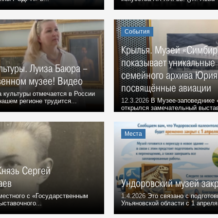
События
Крылья. Музей «Симбир
показывает уникальные 
льтуры. Луиза Баюра –
семейного архива Юрия
венном музее! Видео
посвящённые авиации
 культуры отмечается в России
12.3.2026
В Музее-заповеднике 
нашем регионе трудится...
открылся замечательный выстав
Места
Князь Сергей
аев
Ундоровский музей закр
местного с «Государственным
1.4.2026
Это связано с подготов
ставочного...
Ульяновской области с 1 апреля