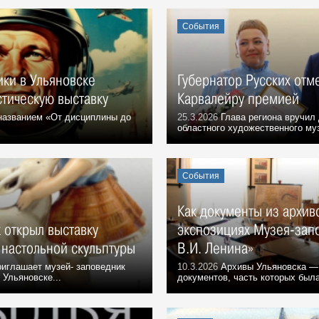
События
ки в Ульяновске
Губернатор Русских отм
тическую выставку
Карвалейру премией
названием «От дисциплины до
25.3.2026
Глава региона вручил 
областного художественного му
События
Как документы из архив
 открыл выставку
экспозициях Музея-зап
 настольной скульптуры
В.И. Ленина»
иглашает музей- заповедник
10.3.2026
Архивы Ульяновска —
 Ульяновске...
документов, часть которых была 