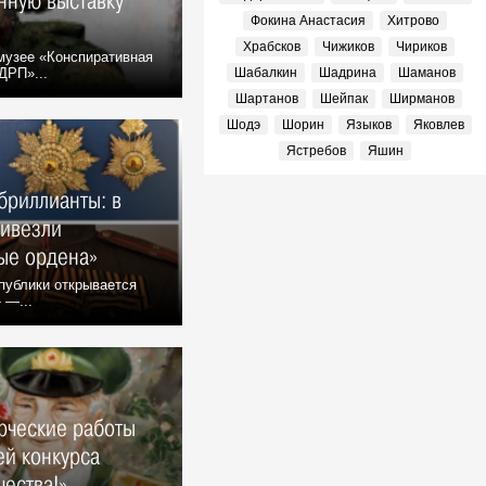
нную выставку
Фокина Анастасия
Хитрово
Храбсков
Чижиков
Чириков
музее «Конспиративная
ДРП»...
Шабалкин
Шадрина
Шаманов
Шартанов
Шейпак
Ширманов
Шодэ
Шорин
Языков
Яковлев
Ястребов
Яшин
бриллианты: в
ривезли
ые ордена»
публики открывается
 —...
рческие работы
ей конкурса
ества!»