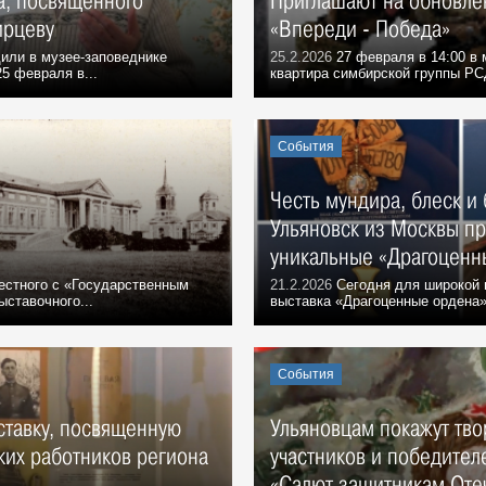
а, посвященного
Приглашают на обновле
ирцеву
«Впереди - Победа»
или в музее-заповеднике
25.2.2026
27 февраля в 14:00 в 
25 февраля в...
квартира симбирской группы РС
События
Честь мундира, блеск и 
Ульяновск из Москвы п
уникальные «Драгоценн
естного с «Государственным
21.2.2026
Сегодня для широкой 
ставочного...
выставка «Драгоценные ордена»
События
ставку, посвященную
Ульяновцам покажут тво
ких работников региона
участников и победител
«Салют защитникам Отеч