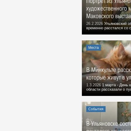
Портрет из Ульяно
1970 году конструктор особого
художественного м
конструкторского бюро
Ульяновского механического
Маковского выстав
завода:
Воспоминания, 10 Августа 1970
26.2.2026
Ульяновский о
временно расстался со с
По сниженным ценам
События, 1 Августа 1971
Ульяновский гормолзавод
Места
События, 3 Августа 1971
В Минкульте расск
которые живут в у
1.3.2026
1 марта - День 
области рассказали о пу
События
В Ульяновске сос