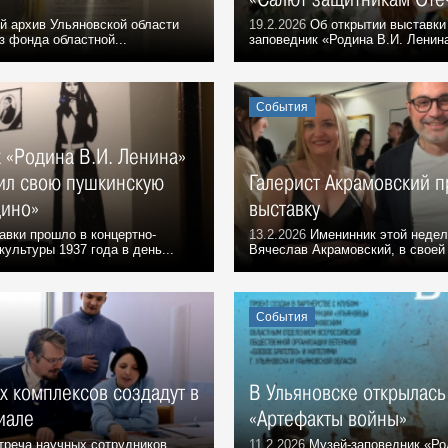
й архив Ульяновской области
19.2.2026
Об открытии выставки
з фонда областной...
заповедник «Родина В.И. Ленина
События
 «Родина В.И. Ленина»
ил свою пушкинскую
Галерист Акрамовский 
дино»
выставку
вки прошло в концертно-
13.2.2026
Именинник этой недел
ультуры 1937 года в день...
Вячеслав Акрамовский, в своей 
События
х комплексов создадут в
В Ульяновске открылась
иале
«Артефакты войны»
треча научных сотрудников
11.2.2026
Музей-заповедник «Ро