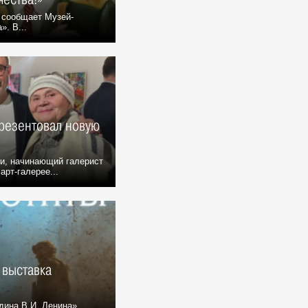
 сообщает Музей-
». В...
презентовал новую
и, начинающий галерист
арт-галерее...
 выставка
дина В.И. Ленина»