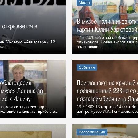
Места
В музее наличников отк
 открывается в
картин Юлии Узрютовой
12.3.2026
Об этом сообщает дир
н 50-летию «Авиастара». 12
Ульяновска. Новая экспозиция 
ая...
наличников...
События
поблагодарил
Приглашают на круглый 
-музея Ленина за
посвященный 223-ю со 
ие к Ильичу
поэта-симбирянина Язы
в, чьи хиты до сих пор
16.3.1803
13 марта в 14:00 в И
елание танцевать, прибыв в...
центре-музее И.А. Гончарова со
Воспоминания