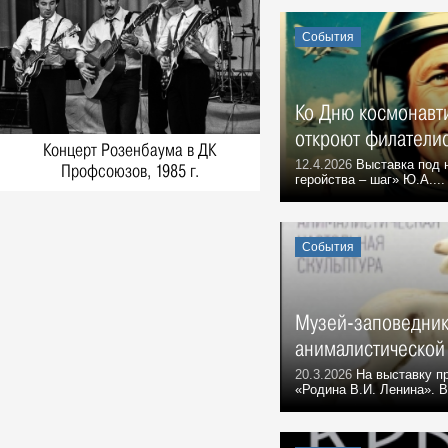
ответил на вопросы
корреспондента «Ульяновской
События
правды»
События, 6 Августа 1989
***
Ко Дню космонавти
События, 6 Августа 1990
откроют филателис
6 августа 1991 г.
Концерт Розенбаума в ДК
События, 6 Августа 1991
12.4.2026
Выставка под 
Профсоюзов, 1985 г.
геройства – шаг» Ю.А....
Зюганов не в восторге от
Ульяновского обкома
События, 6 Августа 1996
События
Борис Николаевич Ельцин, в
1996 г. Президент РФ:
Воспоминания, 6 Августа 1996
Музей-заповедник
Группа "Чайф" в Речном порту
Ульяновска, 2000 г.
анималистической
Фото, 6 Августа 2000
20.3.2026
На выставку пр
«Родина В.И. Ленина». В
Встреча в Ульяновске А. Лезина
с Олимпиады, 1996 г.
Фото, 6 Августа 1996