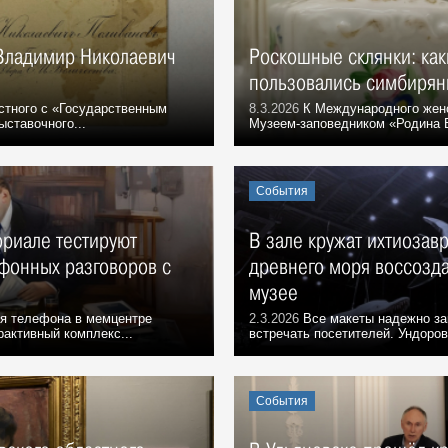
 Владимир Николаевич
Роскошные склянки: ка
пользовались симбирян
стного с «Государственным
8.3.2026
К Международного жен
ставочного...
Музеем-заповедником «Родина В
События
риале тестируют
В зале кружат ихтиозав
фонных разговоров с
древнего моря воссозд
музее
я телефона в мемцентре
2.3.2026
Все макеты надежно за
активный комплекс...
встречать посетителей. Ундоров
События