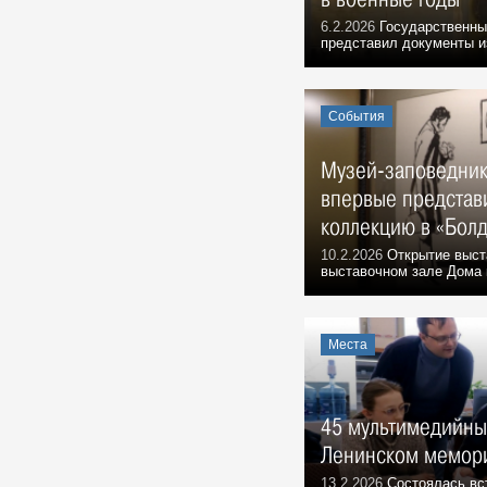
6.2.2026
Государственны
представил документы и
События
Музей-заповедник
впервые представ
коллекцию в «Бол
10.2.2026
Открытие выста
выставочном зале Дома к
Места
45 мультимедийны
Ленинском мемор
13.2.2026
Состоялась вс