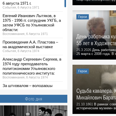
6 августа 1971 г.
События, 6 Августа 1971
Евгений Иванович Лытяков, в
Герои
1975 - 1996 гг. сотрудник УКГБ, а
затем УФСБ по Ульяновской
области:
Воспоминания, 6 Августа 1971
День работника ку
Произведения А.А. Пластова –
55 лет в Художест
на академической выставке
25.3.2026
День работника
События, 6 Августа 1974
25 марта с 2008 года. В 
Александр Сергеевич Сергеев, в
1974 году преподаватель
политэкономии Ульяновского
Герои
политехнического института:
Воспоминания, 6 Августа 1974
За штурвалом – володарцы
Судьба кавалера. 
События, 6 Августа 1978
Михайлович Барат
Большой простор для
Фото дня
творчества
21.10.1861
В рамках сов
События, 6 Августа 1987
историческим музеем» вы
Георгий Иванович Марчук