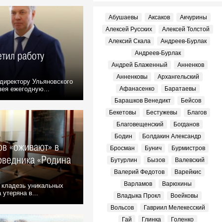
Абушаевы
Аксаков
Акчурины
Алексей Русских
Алексей Толстой
Алексий Скала
Андреев-Бурлак
етил работу
Андреев-Бурлак
Андрей Блаженный
Анненков
Анненковы
Архангельский
директору Ульяновского
зея ежегодную...
Афанасенко
Баратаевы
Барашков Венедикт
Бейсов
Бекетовы
Бестужевы
Благов
Благовещенский
Богданов
Бодин
Болдакин Александр
ов «оживают» в
Бросман
Бунич
Бурмистров
оведника «Родина
Бутурлин
Бызов
Валевский
Валерий Федотов
Варейкис
Варламов
Варюхины
 кладезь уникальных
утеряна в...
Владыка Прокл
Воейковы
Вольсов
Гавриил Мелекесский
Гай
Глинка
Голенко