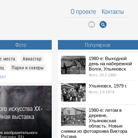
О проекте
Контакты
Фото
Популярное
е места
Авиастар
1980-е: Выходной
день на набережной
ец
Парки и скверы
Волги, Ульяновск
Фото, 20.5.1980
ест
Ульяновск, 1979 г.
Фото, 1.6.1979
го искусства XX-
1980-е: летом в
йная выставка
деревне,
Ульяновская
область. Новые
снимки из фотоархива Виктора
ее изобразительного
Русина
олстого, 51)...