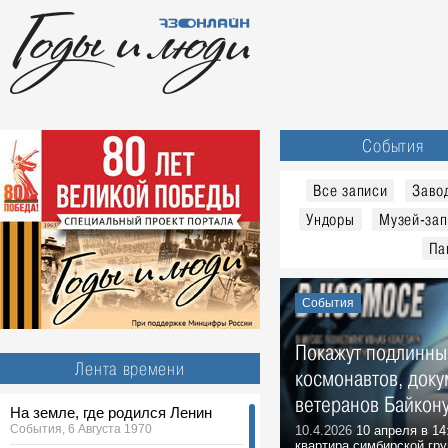
События
Все записи
Заво
Ундоры
Музей-зап
Па
События
Покажут подлинны
Лента времени
космонавтов, доку
ветеранов Байкон
На земле, где родился Ленин
События, 6 Августа 1970
10.4.2026
10 апреля в 14
квартира симбирской гр