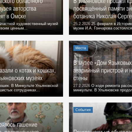
вского областного
В Ульяновске прошёл кр
узея авторства
посвящённый памяти зн
ят в Омске
ботаника Николая Серге
бластной художественный музей
25.2.2026
25 февраля в Историк
воим ценным...
музее И.А. Гончарова состоялся 
Места
В музее «Дом Языковых
азали о котах и кошках,
аварийный пристрой и н
льяновских музеях
стены
кошек. В Минкульте Ульяновской
27.2.2026
О ходе ремонта расск
шистых сотрудниках...
минкульте. В Ульяновске продо
События
тоялось гашение