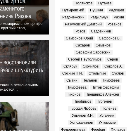
углый стол,
Полянсков
Пугачев
аменитого
Пузыревский
Пушкин
Радищев
евича Ракова
Радонежский
Радыльчук
Разин
о-мемориальном центре-
Разумовский Дмитрий
Розанов
круглый стол,...
Розов
Садовников
Самсонов Юрий
Сафронов В.
Сахаров
Семенов
Серафим Саровский
Сергей Неутолимов
Серов
» восстановили
Склярук
Скочилов
Соколов А.
ачали штукатурить
Соснин П.И.
Столыпин
Суслов
Сытин
Тельнов
Тимофеев
азали в региональном
Тимофеева
Титов Серафим
лжаются...
Тихонов
Трёшников Алексей
Трофимов
Тургенев
Турская Любовь
Тюленев
Ульянов И.Н.
Ургалкин
Устюжанинов
Ухтомские
Федоровичева
Феофан
Филатов