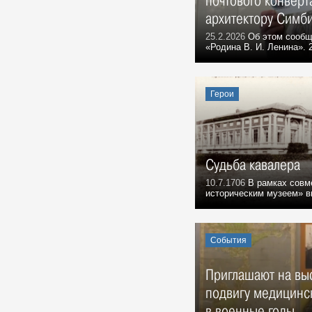
почтового конверт
архитектору Симб
25.2.2026
Об этом сообщ
«Родина В. И. Ленина». 
Герои
Судьба кавалера
10.7.1706
В рамках совм
историческим музеем» вы
События
Приглашают на вы
подвигу медицинс
в военные годы