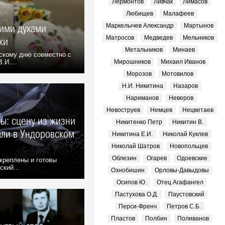
Лермонтов
Ливчак
Лимасов
Любищев
Малафеев
кими духами
Маркелычев Александр
Мартынов
Матросов
Медведев
Мельников
ки
Метальников
Минаев
скому дню совместно с
.И....
Мирошников
Михаил Иванов
Морозов
Мотовилов
Н.И. Никитина
Назаров
Нариманов
Неверов
Невоструев
Немцев
Нецветаев
ры: сцену из жизни
Никитенко Петр
Никитин В.
али в Ундоровском
Никитина Е.И.
Николай Куклев
Николай Шатров
Новопольцев
Облезин
Огарев
Одоевские
креплены и готовы
ский...
Ознобишин
Орловы-Давыдовы
Осипов Ю.
Отец Агафангел
Пастухова О.Д.
Паустовский
Перси-Френч
Петров С.Б.
Пластов
Полбин
Поливанов