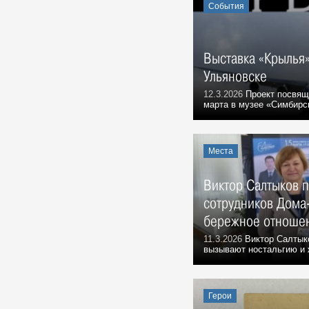
Тутта Ларсен в Ульяновске:
События
«Мое имя – это название моей
профессии»
События, 6 Августа 2023
Выставка «Крылья»
Екатерина Гусева в Ульяновске:
Ульяновске
«Ольга из «Бригады» стала моим
Штирлицем»
12.3.2026
Проект посвяще
Герои, 6 Августа 2023
марта в музее «Симбирск
В ульяновском музее покажут
старинные рукописные альбомы
События, 6 Августа 2024
Места
У ансамбля «Волга» новый
художественный руководитель
Виктор Салтыков 
Герои, 6 Августа 2024
сотрудников Дома
На открытие сезона в
бережное отношен
Ульяновском театре драмы
театралов ждёт «Кара…»
11.3.2026
Виктор Салтыко
вызывают ностальгию и ж
События, 6 Августа 2025
Джанни Родари: «…Полную
Волгу счастья!»
События, 2 Августа 1969
Герои