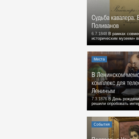
Новый Новоульяновск
Места, 3 Августа 1969
Судьба кавалера.
7 августа 1969 года. ЦК КПСС.
События, 7 Августа 1969
Поливанов
Василий Андреевич Андреев, в
6.7.1848
В рамках совме
историческим музеем» вы
1969 – 1980 гг. ректор
Ульяновского политехнического
института:
Воспоминания, 7 Августа 1969
Места
Вниманию ульяновцев!
События, 7 Августа 1969
В Ленинском мемо
Праздник в Шаховском
комплекс для теле
События, 10 Августа 1969
Лениным
Геннадий Александрович
7.3.1876
В День рождени
Демочкин, литератор, краевед:
решили опробовать интер
Воспоминания, 11 Августа 1969
3 августа 1970 г. Совет
Министров РСФСР.
События
События, 3 Августа 1970
Александр Сергеевич Сергеев, в