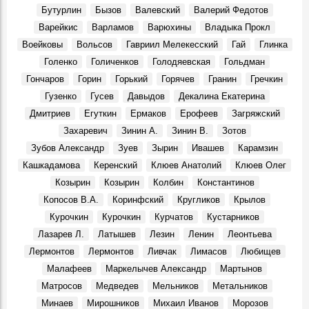
Воспоминания, 1 Января 1957
Бутурлин
Бызов
Валевский
Валерий Федотов
Варейкис
Варламов
Варюхины
Владыка Прокл
Воейковы
Вольсов
Гавриил Мелекесский
Гай
Глинка
Голенко
Голиченков
Голодяевская
Гольдман
Гончаров
Горин
Горький
Горячев
Гранин
Гречкин
Гузенко
Гусев
Давыдов
Декалина Екатерина
Дмитриев
Егуткин
Ермаков
Ерофеев
Загряжский
Захаревич
Зинин А.
Зинин В.
Зотов
Зубов Александр
Зуев
Зырин
Ивашев
Карамзин
Кашкадамова
Керенский
Клюев Анатолий
Клюев Олег
Козырин
Козырин
Колбин
Константинов
Копосов В.А.
Коринфский
Кругликов
Крылов
Курочкин
Курочкин
Курчатов
Кустарников
Лазарев Л.
Латышев
Лезин
Ленин
Леонтьева
Лермонтов
Лермонтов
Ливчак
Лимасов
Любищев
Малафеев
Маркелычев Александр
Мартынов
Матросов
Медведев
Мельников
Метальников
Минаев
Мирошников
Михаил Иванов
Морозов