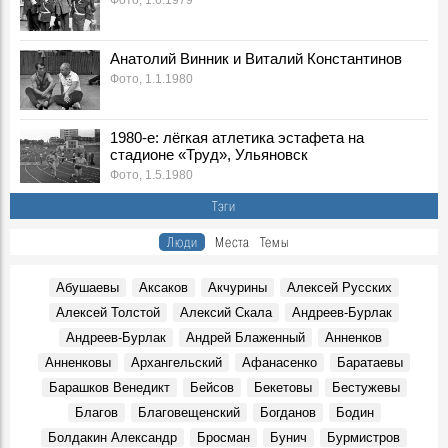
Фото, 1.6.1979
мечте о Галапагосских островах
Герои, 19 Апреля 1957
Анатолий Винник и Виталий Константинов
Научные сотрудники Государственного архива
Фото, 1.1.1980
Ульяновской области, 1957-1958 гг.
Фото, 10 Марта 1957
Вечерние посиделки. Панская слобода. 1957 г.
1980-е: лёгкая атлетика эстафета на
Фото, 20 Мая 1957
стадионе «Труд», Ульяновск
Фото, 1.5.1980
Полярник из Павловки
Герои, 17 Ноября 1957
Тэги
Встречи с Кабановым
Люди
Места
Темы
Воспоминания, 4 Апреля 1957
Елена Быкова, 1941 г.р. Часть 4: о племяннице
Абушаевы
Аксаков
Акчурины
Алексей Русских
крупнейшего российского учёного Николая Тулайкова
Воспоминания, 26 Июля 1957
Алексей Толстой
Алексий Скала
Андреев-Бурлак
Андреев-Бурлак
Андрей Блаженный
Анненков
Улица Кирова в 1950-е гг.
Фото, 30 Октября 1957
Анненковы
Архангельский
Афанасенко
Баратаевы
Попов остров
Барашков Венедикт
Бейсов
Бекетовы
Бестужевы
Воспоминания, 1 Января 1957
Благов
Благовещенский
Богданов
Бодин
«Все это с детства знакомо»
Болдакин Александр
Бросман
Бунич
Бурмистров