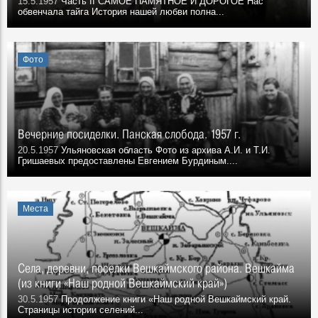
15.5.1957
Часть II САМОЕ ПАМЯТНОЕ И ДОРОГОЕ Нас
обвенчала тайга История нашей любви полна...
Фото
Вечерние посиделки. Панская слобода. 1957 г.
20.5.1957
Ульяновская область Фото из архива А.И. и Т.И.
Гришаевых предоставлены Евгением Бурдиным....
Места
Села, деревни, поселки Вешкаймского района. Вешкайма
(из книги «Наш родной Вешкаймский край»)
30.5.1957
Продолжение книги «Наш родной Вешкаймский край.
Страницы истории селений...