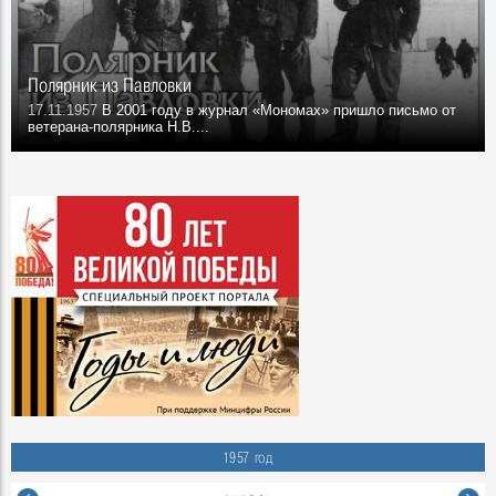
Полярник из Павловки
17.11.1957
В 2001 году в журнал «Мономах» пришло письмо от
ветерана-полярника Н.В....
1957 год