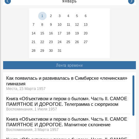
январь
1
2
3
4
5
6
7
8
9
10
11
12
13
14
15
16
17
18
19
20
21
22
23
24
25
26
27
28
29
30
31
Лента времени
Как появилась и развивалась в Симбирске «ленинская»
гимназия
Места, 15 Марта 1957
Книга «Объективом и пером о былом». Часть II. САМОЕ
ПАМЯТНОЕ И ДОРОГОЕ. Телеграмма с сюрпризом
Воспоминания, 1 Июля 1957
Книга «Объективом и пером о былом». Часть II. САМОЕ
ПАМЯТНОЕ И ДОРОГОЕ. Магнитное склонение
Воспоминания, 3 Марта 1957