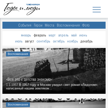
События
Герои
Места
Воспоминания
Фото
январь
февраль
март
апрель
май
июнь
июль
август
сентябрь
октябрь
ноябрь
декабрь
Воспоминания
«Все это с детства знакомо»
1.1.1957
В 1957 году в Москве увидел свет роман «Ледолом»,
написанный нашим земляком...
Воспоминания