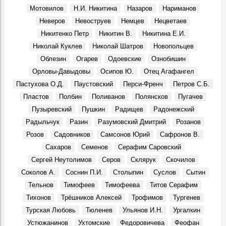
Мотовилов
Н.И. Никитина
Назаров
Нариманов
Неверов
Невоструев
Немцев
Нецветаев
Никитенко Петр
Никитин В.
Никитина Е.И.
Николай Куклев
Николай Шатров
Новопольцев
Облезин
Огарев
Одоевские
Ознобишин
Орловы-Давыдовы
Осипов Ю.
Отец Агафангел
Пастухова О.Д.
Паустовский
Перси-Френч
Петров С.Б.
Пластов
Полбин
Поливанов
Полянсков
Пугачев
Пузыревский
Пушкин
Радищев
Радонежский
Радыльчук
Разин
Разумовский Дмитрий
Розанов
Розов
Садовников
Самсонов Юрий
Сафронов В.
Сахаров
Семенов
Серафим Саровский
Сергей Неутолимов
Серов
Склярук
Скочилов
Соколов А.
Соснин П.И.
Столыпин
Суслов
Сытин
Тельнов
Тимофеев
Тимофеева
Титов Серафим
Тихонов
Трёшников Алексей
Трофимов
Тургенев
Турская Любовь
Тюленев
Ульянов И.Н.
Ургалкин
Устюжанинов
Ухтомские
Федоровичева
Феофан