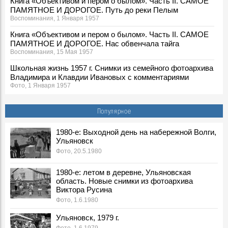
Книга «Объективом и пером о былом». Часть II. САМОЕ
ПАМЯТНОЕ И ДОРОГОЕ. Путь до реки Пелым
Воспоминания, 1 Января 1957
Книга «Объективом и пером о былом». Часть II. САМОЕ
ПАМЯТНОЕ И ДОРОГОЕ. Нас обвенчала тайга
Воспоминания, 15 Мая 1957
Школьная жизнь 1957 г. Снимки из семейного фотоархива
Владимира и Клавдии Ивановых с комментариями
Фото, 1 Января 1957
Политех в Ульяновске: история создания
Места, 4 Октября 1957
Популярное
Ульяновск вместо океана. Учёный историк Сергей
1980-е: Выходной день на набережной Волги,
Прокопенко — юбиляр
Ульяновск
Герои, 3 Сентября 1957
Фото, 20.5.1980
«Наше общее достояние, проблема и беда». Что будет с
разрушающимся зданием инфака УлГПУ?
1980-е: летом в деревне, Ульяновская
Места, 8 Июня 1957
область. Новые снимки из фотоархива
Виктора Русина
Села, деревни, поселки Вешкаймского района. Вешкайма
Фото, 1.6.1980
(из книги «Наш родной Вешкаймский край»)
Места, 30 Мая 1957
Ульяновск, 1979 г.
Фотограф Владимир Ламзин: о «тайной» съемке Путина и