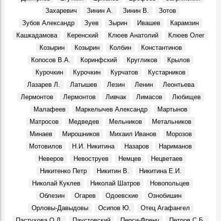
Захаревич
Зинин А.
Зинин В.
Зотов
Зубов Александр
Зуев
Зырин
Ивашев
Карамзин
Кашкадамова
Керенский
Клюев Анатолий
Клюев Олег
Козырин
Козырин
Колбин
Константинов
Копосов В.А.
Коринфский
Кругликов
Крылов
Курочкин
Курочкин
Курчатов
Кустарников
Лазарев Л.
Латышев
Лезин
Ленин
Леонтьева
Лермонтов
Лермонтов
Ливчак
Лимасов
Любищев
Малафеев
Маркелычев Александр
Мартынов
Матросов
Медведев
Мельников
Метальников
Минаев
Мирошников
Михаил Иванов
Морозов
Мотовилов
Н.И. Никитина
Назаров
Нариманов
Неверов
Невоструев
Немцев
Нецветаев
Никитенко Петр
Никитин В.
Никитина Е.И.
Николай Куклев
Николай Шатров
Новопольцев
Облезин
Огарев
Одоевские
Ознобишин
Орловы-Давыдовы
Осипов Ю.
Отец Агафангел
Пастухова О.Д.
Паустовский
Перси-Френч
Петров С.Б.