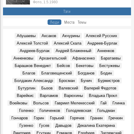
Фото, 1.5.1980
Тэги
Люди
Места
Темы
Абушаевы
Аксаков
Акчурины
Алексей Русских
Алексей Толстой
Алексий Скала
Андреев-Бурлак
Андреев-Бурлак
Андрей Блаженный
Анненков
Анненковы
Архангельский
Афанасенко
Баратаевы
Барашков Венедикт
Бейсов
Бекетовы
Бестужевы
Благов
Благовещенский
Богданов
Бодин
Болдакин Александр
Бросман
Бунич
Бурмистров
Бутурлин
Бызов
Валевский
Валерий Федотов
Варейкис
Варламов
Варюхины
Владыка Прокл
Воейковы
Вольсов
Гавриил Мелекесский
Гай
Глинка
Голенко
Голиченков
Голодяевская
Гольдман
Гончаров
Горин
Горький
Горячев
Гранин
Гречкин
Гузенко
Гусев
Давыдов
Декалина Екатерина
Дмитриев
Егуткин
Ермаков
Ерофеев
Загряжский