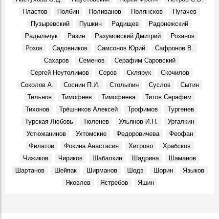
Пластов
Полбин
Поливанов
Полянсков
Пугачев
Пузыревский
Пушкин
Радищев
Радонежский
Радыльчук
Разин
Разумовский Дмитрий
Розанов
Розов
Садовников
Самсонов Юрий
Сафронов В.
Сахаров
Семенов
Серафим Саровский
Сергей Неутолимов
Серов
Склярук
Скочилов
Соколов А.
Соснин П.И.
Столыпин
Суслов
Сытин
Тельнов
Тимофеев
Тимофеева
Титов Серафим
Тихонов
Трёшников Алексей
Трофимов
Тургенев
Турская Любовь
Тюленев
Ульянов И.Н.
Ургалкин
Устюжанинов
Ухтомские
Федоровичева
Феофан
Филатов
Фокина Анастасия
Хитрово
Храбсков
Чижиков
Чириков
Шабалкин
Шадрина
Шаманов
Шартанов
Шейпак
Ширманов
Шодэ
Шорин
Языков
Яковлев
Ястребов
Яшин