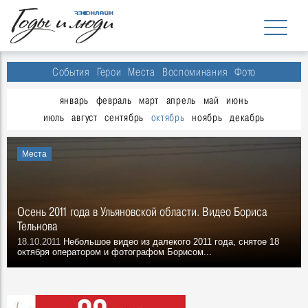
События
Герои
Места
Воспоминания
Фото
январь
февраль
март
апрель
май
июнь
июль
август
сентябрь
октябрь
ноябрь
декабрь
Места
Осень 2011 года в Ульяновской области. Видео Бориса
Тельнова
18.10.2011
Небольшое видео из далекого 2011 года, снятое 18
октября оператором и фотографом Борисом...