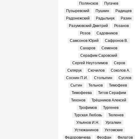
Полянсков
Пугачев
Пузыревский
Пушкин
Радищев
Радонежский
Радыльчук
Разин
Разумовский Дмитрий
Розанов
Розов
Садовников
Самсонов Юрий
Сафронов В.
Сахаров
Семенов
Серафим Саровский
Сергей Неутолимов
Серов
Склярук
Скочилов
Соколов А.
Соснин П.И.
Столыпин
Суслов
Сытин
Тельнов
Тимофеев
Тимофеева
Титов Серафим
Тихонов
Трёшников Алексей
Трофимов
Тургенев
Турская Любовь
Тюленев
Ульянов И.Н.
Ургалкин
Устюжанинов
Ухтомские
Федоровичева
Феофан
Филатов