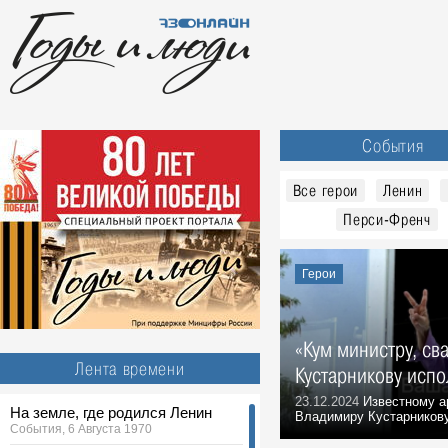
События
Все герои
Ленин
Перси-Френч
Герои
«Кум министру, св
Лента времени
Кустарникову испо
23.12.2024
Известному а
На земле, где родился Ленин
Владимиру Кустарникову
События, 6 Августа 1970