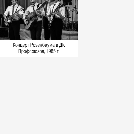
ответил на вопросы
корреспондента «Ульяновской
правды»
События, 6 Августа 1989
***
События, 6 Августа 1990
6 августа 1991 г.
Концерт Розенбаума в ДК
События, 6 Августа 1991
Профсоюзов, 1985 г.
Зюганов не в восторге от
Ульяновского обкома
События, 6 Августа 1996
Борис Николаевич Ельцин, в
1996 г. Президент РФ:
Воспоминания, 6 Августа 1996
Группа "Чайф" в Речном порту
Ульяновска, 2000 г.
Фото, 6 Августа 2000
Встреча в Ульяновске А. Лезина
с Олимпиады, 1996 г.
Фото, 6 Августа 1996