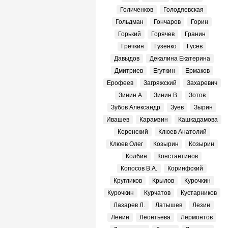
Голиченков
Голодяевская
Гольдман
Гончаров
Горин
Горький
Горячев
Гранин
Гречкин
Гузенко
Гусев
Давыдов
Декалина Екатерина
Дмитриев
Егуткин
Ермаков
Ерофеев
Загряжский
Захаревич
Зинин А.
Зинин В.
Зотов
Зубов Александр
Зуев
Зырин
Ивашев
Карамзин
Кашкадамова
Керенский
Клюев Анатолий
Клюев Олег
Козырин
Козырин
Колбин
Константинов
Копосов В.А.
Коринфский
Кругликов
Крылов
Курочкин
Курочкин
Курчатов
Кустарников
Лазарев Л.
Латышев
Лезин
Ленин
Леонтьева
Лермонтов