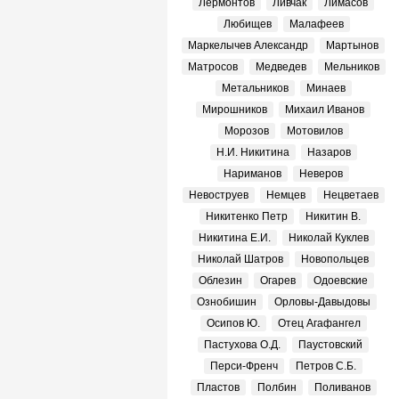
Лермонтов
Ливчак
Лимасов
Любищев
Малафеев
Маркелычев Александр
Мартынов
Матросов
Медведев
Мельников
Метальников
Минаев
Мирошников
Михаил Иванов
Морозов
Мотовилов
Н.И. Никитина
Назаров
Нариманов
Неверов
Невоструев
Немцев
Нецветаев
Никитенко Петр
Никитин В.
Никитина Е.И.
Николай Куклев
Николай Шатров
Новопольцев
Облезин
Огарев
Одоевские
Ознобишин
Орловы-Давыдовы
Осипов Ю.
Отец Агафангел
Пастухова О.Д.
Паустовский
Перси-Френч
Петров С.Б.
Пластов
Полбин
Поливанов