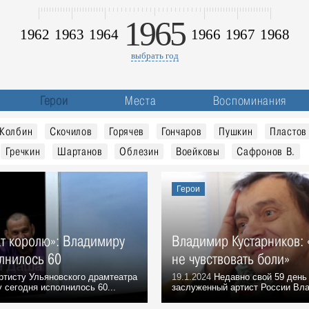
1965
1962
1963
1964
1966
1967
1968
выбрать год
Герои
Места
Воспоминания
Колбин
Скочилов
Горячев
Гончаров
Пушкин
Пластов
Гречкин
Шартанов
Облезин
Воейковы
Сафронов В.
Герои
ат королю»: Владимиру
Владимир Кустарников: 
лнилось 60
не чувствовать боли»
ртисту Ульяновского драмтеатра
19.1.2024
Недавно свой 59 день
 сегодня исполнилось 60...
заслуженный артист России Вла