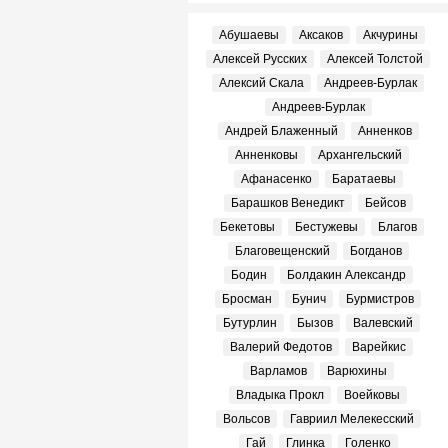
Абушаевы
Аксаков
Акчурины
Алексей Русских
Алексей Толстой
Алексий Скала
Андреев-Бурлак
Андреев-Бурлак
Андрей Блаженный
Анненков
Анненковы
Архангельский
Афанасенко
Баратаевы
Барашков Венедикт
Бейсов
Бекетовы
Бестужевы
Благов
Благовещенский
Богданов
Бодин
Болдакин Александр
Бросман
Бунич
Бурмистров
Бутурлин
Бызов
Валевский
Валерий Федотов
Варейкис
Варламов
Варюхины
Владыка Прокл
Воейковы
Вольсов
Гавриил Мелекесский
Гай
Глинка
Голенко