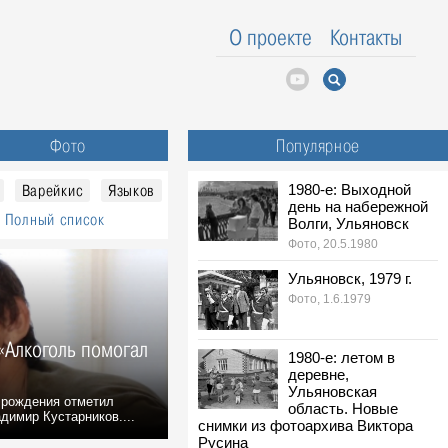
О проекте
Контакты
Фото
Популярное
Варейкис
Языков
1980-е: Выходной
день на набережной
Полный список
Волги, Ульяновск
Фото, 20.5.1980
Ульяновск, 1979 г.
Фото, 1.6.1979
«Алкоголь помогал
1980-е: летом в
деревне,
Ульяновская
 рождения отметил
область. Новые
димир Кустарников....
снимки из фотоархива Виктора
Русина