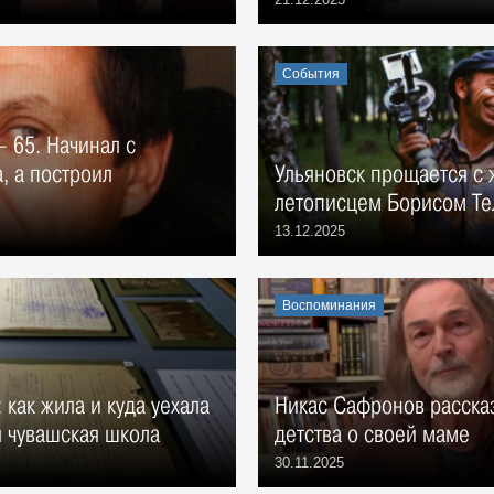
События
 65. Начинал с
, а построил
Ульяновск прощается с 
летописцем Борисом Т
13.12.2025
Воспоминания
 как жила и куда уехала
Никас Сафронов расска
 чувашская школа
детства о своей маме
30.11.2025