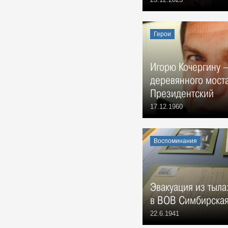
Герои
Игорю Кочергину —
деревянного моста
Президентский
17.12.1960
Воспоминания
Эвакуация из тыла:
в ВОВ Симбирская
22.6.1941