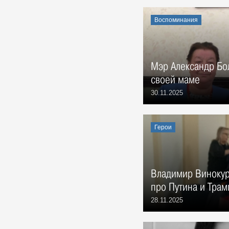
Воспоминания
Мэр Александр Бо
своей маме
30.11.2025
Герои
Владимир Винокур
про Путина и Трам
28.11.2025