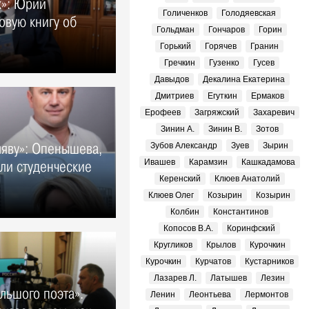
х»: Юрий
Голиченков
Голодяевская
овую книгу об
Гольдман
Гончаров
Горин
Горький
Горячев
Гранин
Гречкин
Гузенко
Гусев
Давыдов
Декалина Екатерина
Дмитриев
Егуткин
Ермаков
Ерофеев
Загряжский
Захаревич
Зинин А.
Зинин В.
Зотов
ляву»: Опенышева,
Зубов Александр
Зуев
Зырин
Ивашев
Карамзин
Кашкадамова
ли студенческие
Керенский
Клюев Анатолий
Клюев Олег
Козырин
Козырин
Колбин
Константинов
Копосов В.А.
Коринфский
Кругликов
Крылов
Курочкин
Курочкин
Курчатов
Кустарников
Лазарев Л.
Латышев
Лезин
льшого поэта».
Ленин
Леонтьева
Лермонтов