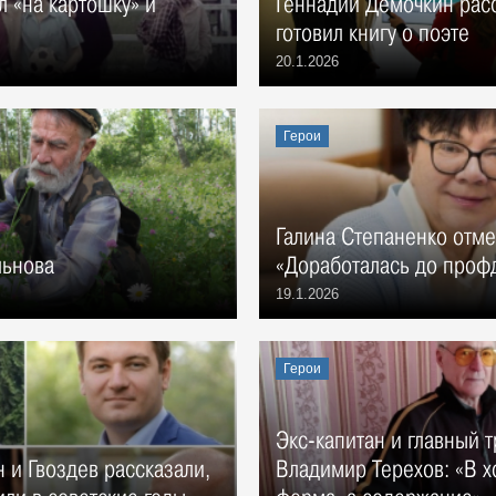
л «на картошку» и
Геннадий Дёмочкин расс
готовил книгу о поэте
20.1.2026
Герои
Галина Степаненко отме
льнова
«Доработалась до про
19.1.2026
Герои
Экс-капитан и главный 
 и Гвоздев рассказали,
Владимир Терехов: «В х