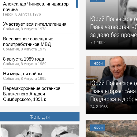
Александр Чигирёв, инициатор
почина
Герои, 8 Августа 1976
Юрий Полянсков о 
Участвует вся интеллигенция
Глава четвертая: «
События, 8 Августа 1978
за дело без пром
Всесоюзное совещание
7.1.1992
политработников МВД
События, 8 Августа 1979
8 августа 1989 года
Герои
События, 8 Августа 1989
Ни мира, ни войны
События, 8 Августа 1995
Юрий Полянсков о 
Перезахоронение останков
Глава вторая: «Ан
Блаженного Андрея
Поддержать добры
Симбирского, 1991 г.
Фото, 8 Августа 1991
24.2.1953
На стройке. Ульяновск, 1958 г.
Фото дня
Фото, 8 Августа 1958
Герои
Строится Ленинский мемориал,
конец 1960-х