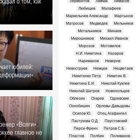
казал о том, как
Лермонтов
Ливчак
Лимасов
Любищев
Малафеев
Маркелычев Александр
Мартынов
Матросов
Медведев
Мельников
Метальников
Минаев
Мирошников
Михаил Иванов
Морозов
Мотовилов
Н.И. Никитина
Назаров
Нариманов
Неверов
чает юбилей:
Невоструев
Немцев
Нецветаев
фдеформации»
Никитенко Петр
Никитин В.
Никитина Е.И.
Николай Куклев
Николай Шатров
Новопольцев
Облезин
Огарев
Одоевские
Ознобишин
Орловы-Давыдовы
Осипов Ю.
Отец Агафангел
Пастухова О.Д.
Паустовский
тренер «Волги»
Перси-Френч
Петров С.Б.
оккее главное не
Пластов
Полбин
Поливанов