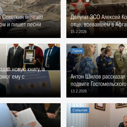
 Советкин мечтает
Депутат ЗСО Алексей Ко
ком и пишет песни
отце, воевавшем в Афга
15.2.2026
Герои
дал новую книгу, а
омог ему с
Антон Шилов рассказал
подвиге Гостомельского
13.2.2026
События