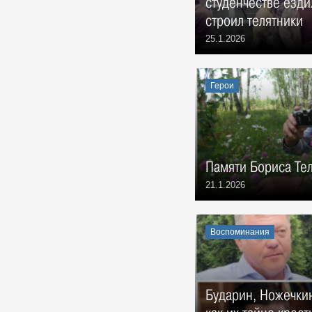
студенчестве езди
Ульяновского политехнического
института:
строил телятники
Воспоминания, 7 Августа 1969
25.1.2026
Вниманию ульяновцев!
События, 7 Августа 1969
Праздник в Шаховском
Герои
События, 10 Августа 1969
Геннадий Александрович
Демочкин, литератор, краевед:
Воспоминания, 11 Августа 1969
Галина Николаевна Афанасьева,
Памяти Бориса Те
в 1964 - 1971 гг. зав. отделом
21.1.2026
школ ОК КПСС:
Воспоминания, 12 Августа 1969
13 августа 1969 года. Министру
Воспоминания
электронной промышленности
СССР товарищу Шокину А.И.
Министру здравоохранения
СССР товарищу Петровскому
Б.В.
Бударин, Ножечкин
События, 13 Августа 1969