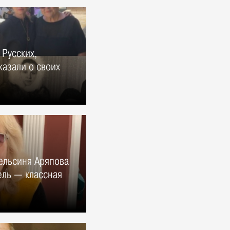
Русских,
казали о своих
ельсиня Аряпова
ель — классная