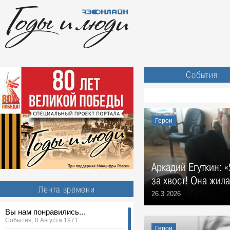
События
Герои
Аркадий Егуткин: 
за хвост! Она жил
Лента времени
26.3.2026
Вы нам понравились...
События, 8 Августа 1971
Герои