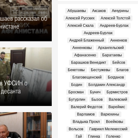
Абушаевы
Аксаков
Акчурины
шаев рассказал об
Алексей Русских
Алексей Толстой
нистане
Алексий Скала
Андреев-Бурлак
Андреев-Бурлак
Андрей Блаженный
Анненков
Анненковы
Архангельский
Афанасенко
Баратаевы
Барашков Венедикт
Бейсов
Бекетовы
Бестужевы
Благов
Благовещенский
Богданов
 в УФСИН о
Бодин
Болдакин Александр
 десанта
Бросман
Бунич
Бурмистров
Бутурлин
Бызов
Валевский
Валерий Федотов
Варейкис
Варламов
Варюхины
Владыка Прокл
Воейковы
Вольсов
Гавриил Мелекесский
Гай
Глинка
Голенко