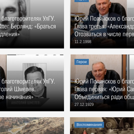
благотворителях УлГУ.
Юрий Полянсков о благо
Олег Берлянд: «Браться
Глава третья: «Александ
едления»
Отозваться в числе пер
11.2.1998
Герои
благотворителях УлГУ.
Юрий Полянсков о благо
атолий Шмелев.
Глава первая: «Юрий Са
е начинания»
Объединиться ради общ
27.12.1929
Воспоминания