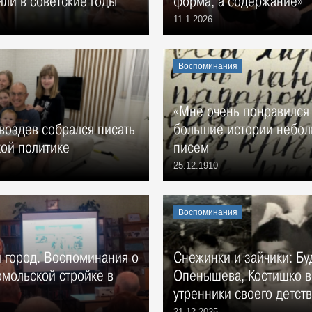
или в советские годы
форма, а содержание»
11.1.2026
Воспоминания
«Мне очень понравился 
воздев собрался писать
большие истории небол
кой политике
писем
25.12.1910
Воспоминания
й город. Воспоминания о
Снежинки и зайчики: Бу
мольской стройке в
Опенышева, Костишко 
утренники своего детст
21.12.2025