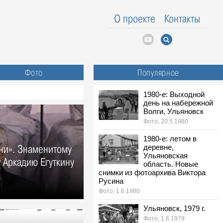
О проекте
Контакты
Фото
Популярное
1980-е: Выходной
день на набережной
Волги, Ульяновск
Фото, 20.5.1980
1980-е: летом в
ни». Знаменитому
деревне,
Ульяновская
 Аркадию Егуткину
область. Новые
снимки из фотоархива Виктора
Русина
Фото, 1.6.1980
Ульяновск, 1979 г.
Фото, 1.6.1979