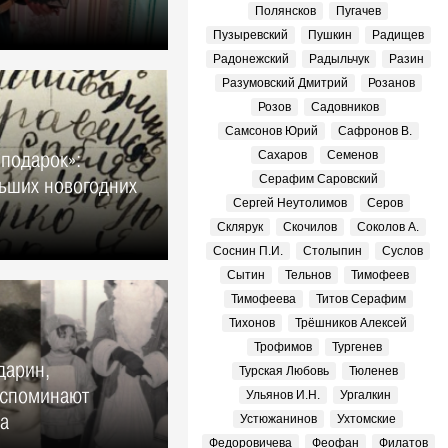
Полянсков
Пугачев
Пузыревский
Пушкин
Радищев
Радонежский
Радыльчук
Разин
Разумовский Дмитрий
Розанов
Розов
Садовников
Самсонов Юрий
Сафронов В.
подарок»:
Сахаров
Семенов
Серафим Саровский
ьших новогодних
Сергей Неутолимов
Серов
Склярук
Скочилов
Соколов А.
Соснин П.И.
Столыпин
Суслов
Сытин
Тельнов
Тимофеев
Тимофеева
Титов Серафим
Тихонов
Трёшников Алексей
Трофимов
Тургенев
дарин,
Турская Любовь
Тюленев
вспоминают
Ульянов И.Н.
Ургалкин
ва
Устюжанинов
Ухтомские
Федоровичева
Феофан
Филатов