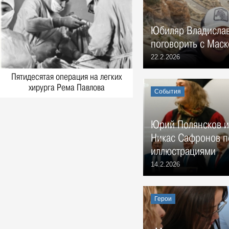
Фото, 8 Августа 1968
Каркас Ленинского мемориала,
Юбиляр Владислав
конец 1960-х гг.
Фото, 8 Августа 1968
поговорить с Мас
Ленинский мемориал и гостиница
22.2.2026
"Венец", 1970-е
Фото, 8 Августа 1970
Пятидесятая операция на легких
хирурга Рема Павлова
Строительство ДК Профсоюзов,
События
конец 1960-х
Фото, 8 Августа 1969
Строительство гостиницы
Юрий Полянсков из
"Венец", конец 1960-х
Никас Сафронов п
Фото, 8 Августа 1969
иллюстрациями
1929 г. О порядке пользования
автобусным сообщением в
14.2.2026
городе Ульяновске
События, 8 Августа 1929
Тайна кадетской казны
Герои
События, 8 Августа 1896
Херувимы - крылатые небесные