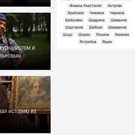
Фокина Анастасия
Хитрово
Храбсков
Чижиков
Чириков
Шабалкин
Шадрина
Шаманов
Шартанов
Шейпак
Ширманов
Шодэ
Шорин
Языков
Яковлев
Ястребов
Яшин
журналистом и
ельновым
зал историю из