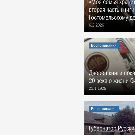
«Моя семья храни
существа: история от музейных
хранителей
вторая часть книг
Места, 8 Августа 1980
Гостомельскому де
В помиловании отказано.
6.2.2026
"Бандитское дело" 1930 года
События, 8 Августа 1930
Егоров представил план
Воспоминания
спасения культурных объектов:
на филармонию и
«Художественный» будут искать
деньги
События, 8 Августа 2024
Дворец книги пок
Ульяновцам представили
20 века о жизни б
коллекцию казачьего оружия
События, 8 Августа 2025
21.1.1925
Новый Новоульяновск
Места, 3 Августа 1969
Воспоминания
7 августа 1969 года. ЦК КПСС.
События, 7 Августа 1969
Василий Андреевич Андреев, в
Губернатор Русских
1969 – 1980 гг. ректор