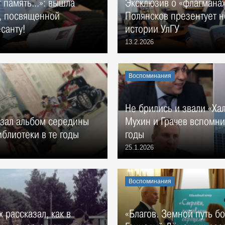
т память…»: вышла
Эксклюзив о «флагмана
и, посвященной
Полянсков презентует н
санту!
истории УлГУ
13.2.2026
Воспоминания
Не брились и звали «Ха
азал альбом середины
Мухин и Грачев вспомни
иблиотеки в те годы
годы
25.1.2026
Воспоминания
 рассказал, как в
«Благов. Земной путь бо