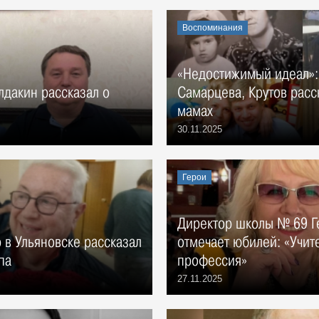
Воспоминания
«Недостижимый идеал»: 
лдакин рассказал о
Самарцева, Крутов расс
мамах
30.11.2025
Герои
Директор школы № 69 Г
 в Ульяновске рассказал
отмечает юбилей: «Учит
па
профессия»
27.11.2025