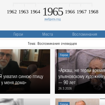
1965
1962
1963
1964
1966
1967
1968
выбрать год
Герои
Места
Воспоминания
Тема: Воспоминания очевидцев
Герои
«Аркаш, не теряй време
«Я ухватил синюю птицу
ульяновскому художнику
а у меня дома»
— 90 лет
26.3.2026
Герои