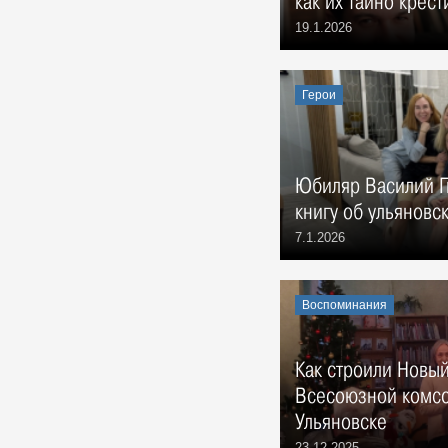
как их тайно крест
3 августа 1970 г. Совет
Министров РСФСР.
19.1.2026
События, 3 Августа 1970
На земле, где родился Ленин
События, 6 Августа 1970
Герои
Александр Сергеевич Сергеев, в
1970 году конструктор особого
конструкторского бюро
Ульяновского механического
Юбиляр Василий Г
завода:
книгу об ульяновс
Воспоминания, 10 Августа 1970
7.1.2026
Воспоминания
Как строили Новы
Всесоюзной комсо
Ульяновске
23.12.2025