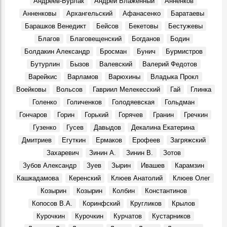
Андреев-Бурлак
Андрей Блаженный
Анненков
Анненковы
Архангельский
Афанасенко
Баратаевы
Барашков Венедикт
Бейсов
Бекетовы
Бестужевы
Благов
Благовещенский
Богданов
Бодин
Болдакин Александр
Бросман
Бунич
Бурмистров
Бутурлин
Бызов
Валевский
Валерий Федотов
Варейкис
Варламов
Варюхины
Владыка Прокл
Воейковы
Вольсов
Гавриил Мелекесский
Гай
Глинка
Голенко
Голиченков
Голодяевская
Гольдман
Гончаров
Горин
Горький
Горячев
Гранин
Гречкин
Гузенко
Гусев
Давыдов
Декалина Екатерина
Дмитриев
Егуткин
Ермаков
Ерофеев
Загряжский
Захаревич
Зинин А.
Зинин В.
Зотов
Зубов Александр
Зуев
Зырин
Ивашев
Карамзин
Кашкадамова
Керенский
Клюев Анатолий
Клюев Олег
Козырин
Козырин
Колбин
Константинов
Копосов В.А.
Коринфский
Кругликов
Крылов
Курочкин
Курочкин
Курчатов
Кустарников