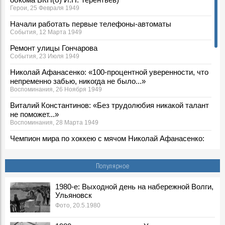
Герои, 25 Февраля 1949
Начали работать первые телефоны-автоматы
События, 12 Марта 1949
Ремонт улицы Гончарова
События, 23 Июля 1949
Николай Афанасенко: «100-процентной уверенности, что
непременно забью, никогда не было...»
Воспоминания, 26 Ноября 1949
Виталий Константинов: «Без трудолюбия никакой талант
не поможет...»
Воспоминания, 28 Марта 1949
Чемпион мира по хоккею с мячом Николай Афанасенко:
«Я вырос на стадионе «Спартак»»
Воспоминания, 26 Ноября 1949
Популярное
Председатель историко-архивной комиссии Вячеслав
Егоров: «Судьба связала меня с Ленинским
1980-е: Выходной день на набережной Волги,
мемориалом»
Ульяновск
Воспоминания, 25 Ноября 1949
Фото, 20.5.1980
Два брата – две судьбы
Воспоминания, 19 Марта 1949