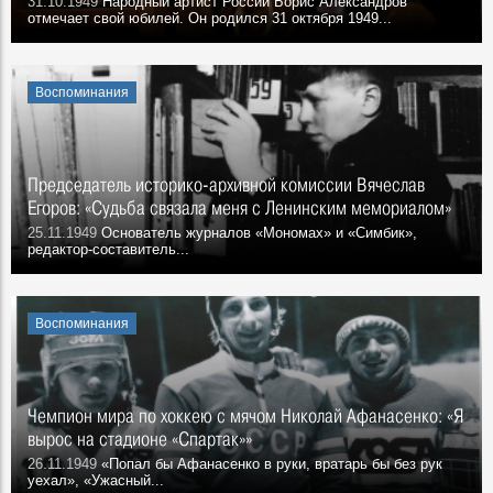
31.10.1949
Народный артист России Борис Александров
отмечает свой юбилей. Он родился 31 октября 1949...
Воспоминания
Председатель историко-архивной комиссии Вячеслав
Егоров: «Судьба связала меня с Ленинским мемориалом»
25.11.1949
Основатель журналов «Мономах» и «Симбик»,
редактор-составитель...
Воспоминания
Чемпион мира по хоккею с мячом Николай Афанасенко: «Я
вырос на стадионе «Спартак»»
26.11.1949
«Попал бы Афанасенко в руки, вратарь бы без рук
уехал», «Ужасный...