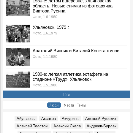
1980-е: летом в деревне, Ульяновская
область. Новые снимки из фотоархива
Юрий Мельников – педагог и исследователь
Виктора Русина
Герои, 21 Января 1949
Фото, 1.6.1980
Педагог из Ульяновска Ида Королева: воспоминания о
подгорье, старой Волге и городе до Мемцентра
Ульяновск, 1979 г.
Воспоминания, 13 Сентября 1949
Фото, 1.6.1979
Театр должен быть позитивным (интервью с Борисом
Александровым)
Анатолий Винник и Виталий Константинов
Герои, 31 Октября 1949
Фото, 1.1.1980
«Здесь душа вырастает живой и весёлой…»
Воспоминания, 1 Января 1949
1980-е: лёгкая атлетика эстафета на
стадионе «Труд», Ульяновск
Фото, 1.5.1980
Тэги
Люди
Места
Темы
Абушаевы
Аксаков
Акчурины
Алексей Русских
Алексей Толстой
Алексий Скала
Андреев-Бурлак