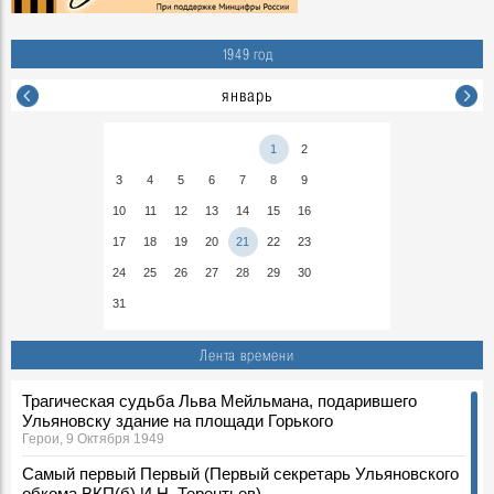
1949 год
январь
1
2
3
4
5
6
7
8
9
10
11
12
13
14
15
16
17
18
19
20
21
22
23
24
25
26
27
28
29
30
31
Лента времени
Трагическая судьба Льва Мейльмана, подарившего
Ульяновску здание на площади Горького
Герои, 9 Октября 1949
Самый первый Первый (Первый секретарь Ульяновского
обкома ВКП(б) И.Н. Терентьев)