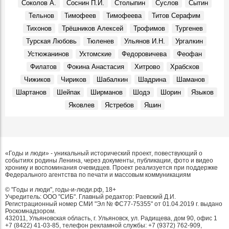
Соколов А.
Соснин П.И.
Столыпин
Суслов
Сытин
Тельнов
Тимофеев
Тимофеева
Титов Серафим
Тихонов
Трёшников Алексей
Трофимов
Тургенев
Турская Любовь
Тюленев
Ульянов И.Н.
Ургалкин
Устюжанинов
Ухтомские
Федоровичева
Феофан
Филатов
Фокина Анастасия
Хитрово
Храбсков
Чижиков
Чириков
Шабалкин
Шадрина
Шаманов
Шартанов
Шейпак
Ширманов
Шодэ
Шорин
Языков
Яковлев
Ястребов
Яшин
«Годы и люди» - уникальный исторический проект, повествующий о
событиях родины Ленина, через документы, публикации, фото и видео
хронику и воспоминания очевидцев. Проект реализуется при поддержке
Федерального агентства по печати и массовым коммуникациям
© "Годы и люди", годы-и-люди.рф, 18+
Учредитель: ООО "СИБ". Главный редактор: Раевский Д.И.
Регистрационный номер СМИ "Эл № ФС77-75355" от 01.04.2019 г. выдано
Роскомнадзором.
432011, Ульяновская область, г. Ульяновск, ул. Радищева, дом 90, офис 1
+7 (8422) 41-03-85, телефон рекламной службы: +7 (9372) 762-909,