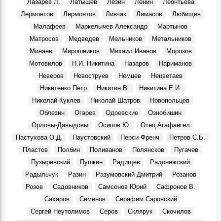
Лазарев Л.
Латышев
Лезин
Ленин
Леонтьева
Лермонтов
Лермонтов
Ливчак
Лимасов
Любищев
Малафеев
Маркелычев Александр
Мартынов
Матросов
Медведев
Мельников
Метальников
Минаев
Мирошников
Михаил Иванов
Морозов
Мотовилов
Н.И. Никитина
Назаров
Нариманов
Неверов
Невоструев
Немцев
Нецветаев
Никитенко Петр
Никитин В.
Никитина Е.И.
Николай Куклев
Николай Шатров
Новопольцев
Облезин
Огарев
Одоевские
Ознобишин
Орловы-Давыдовы
Осипов Ю.
Отец Агафангел
Пастухова О.Д.
Паустовский
Перси-Френч
Петров С.Б.
Пластов
Полбин
Поливанов
Полянсков
Пугачев
Пузыревский
Пушкин
Радищев
Радонежский
Радыльчук
Разин
Разумовский Дмитрий
Розанов
Розов
Садовников
Самсонов Юрий
Сафронов В.
Сахаров
Семенов
Серафим Саровский
Сергей Неутолимов
Серов
Склярук
Скочилов