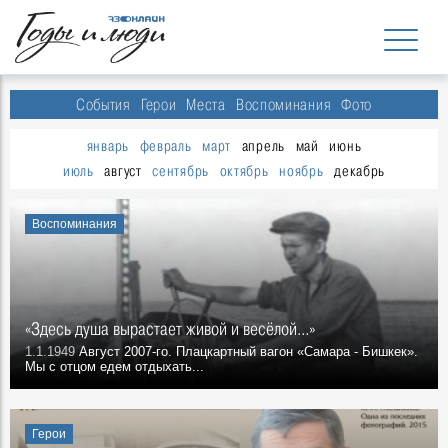
События
Герои
Места
Воспоминания
Фото
январь
февраль
март
апрель
май
июнь
июль
август
сентябрь
октябрь
ноябрь
декабрь
Воспоминания
«Здесь душа вырастает живой и весёлой…»
1.1.1949
Август 2007-го. Плацкартный вагон «Самара - Бишкек».
Мы с отцом едем отдыхать...
Герои