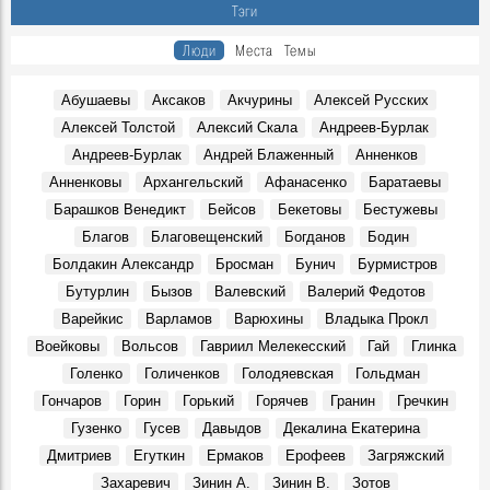
Тэги
Люди
Места
Темы
Абушаевы
Аксаков
Акчурины
Алексей Русских
Алексей Толстой
Алексий Скала
Андреев-Бурлак
Андреев-Бурлак
Андрей Блаженный
Анненков
Анненковы
Архангельский
Афанасенко
Баратаевы
Барашков Венедикт
Бейсов
Бекетовы
Бестужевы
Благов
Благовещенский
Богданов
Бодин
Болдакин Александр
Бросман
Бунич
Бурмистров
Бутурлин
Бызов
Валевский
Валерий Федотов
Варейкис
Варламов
Варюхины
Владыка Прокл
Воейковы
Вольсов
Гавриил Мелекесский
Гай
Глинка
Голенко
Голиченков
Голодяевская
Гольдман
Гончаров
Горин
Горький
Горячев
Гранин
Гречкин
Гузенко
Гусев
Давыдов
Декалина Екатерина
Дмитриев
Егуткин
Ермаков
Ерофеев
Загряжский
Захаревич
Зинин А.
Зинин В.
Зотов