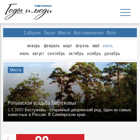
События
Герои
Места
Воспоминания
Фото
январь
февраль
март
апрель
май
июнь
июль
август
сентябрь
октябрь
ноябрь
декабрь
Места
Репьевская усадьба Бестужевых
1.6.1693
Бестужевы - старинный дворянский род, один из самых
известных в России. В Симбирском крае...