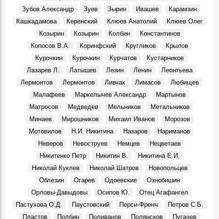
Зубов Александр
Зуев
Зырин
Ивашев
Карамзин
Кашкадамова
Керенский
Клюев Анатолий
Клюев Олег
Козырин
Козырин
Колбин
Константинов
Копосов В.А.
Коринфский
Кругликов
Крылов
Курочкин
Курочкин
Курчатов
Кустарников
Лазарев Л.
Латышев
Лезин
Ленин
Леонтьева
Лермонтов
Лермонтов
Ливчак
Лимасов
Любищев
Малафеев
Маркелычев Александр
Мартынов
Матросов
Медведев
Мельников
Метальников
Минаев
Мирошников
Михаил Иванов
Морозов
Мотовилов
Н.И. Никитина
Назаров
Нариманов
Неверов
Невоструев
Немцев
Нецветаев
Никитенко Петр
Никитин В.
Никитина Е.И.
Николай Куклев
Николай Шатров
Новопольцев
Облезин
Огарев
Одоевские
Ознобишин
Орловы-Давыдовы
Осипов Ю.
Отец Агафангел
Пастухова О.Д.
Паустовский
Перси-Френч
Петров С.Б.
Пластов
Полбин
Поливанов
Полянсков
Пугачев