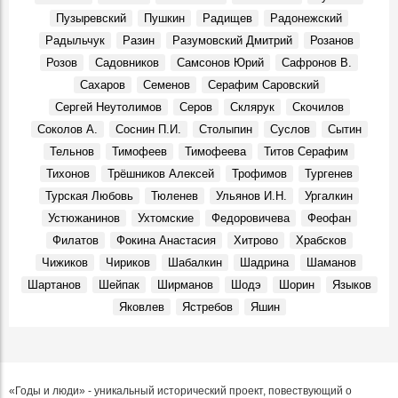
Пузыревский
Пушкин
Радищев
Радонежский
Радыльчук
Разин
Разумовский Дмитрий
Розанов
Розов
Садовников
Самсонов Юрий
Сафронов В.
Сахаров
Семенов
Серафим Саровский
Сергей Неутолимов
Серов
Склярук
Скочилов
Соколов А.
Соснин П.И.
Столыпин
Суслов
Сытин
Тельнов
Тимофеев
Тимофеева
Титов Серафим
Тихонов
Трёшников Алексей
Трофимов
Тургенев
Турская Любовь
Тюленев
Ульянов И.Н.
Ургалкин
Устюжанинов
Ухтомские
Федоровичева
Феофан
Филатов
Фокина Анастасия
Хитрово
Храбсков
Чижиков
Чириков
Шабалкин
Шадрина
Шаманов
Шартанов
Шейпак
Ширманов
Шодэ
Шорин
Языков
Яковлев
Ястребов
Яшин
«Годы и люди» - уникальный исторический проект, повествующий о