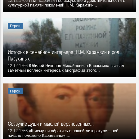
12.12.1766
Н.М. Карамзин об искусстве и действительности В
культурной памяти поколений Н.М. Карамзин...
Герои
Историк в семейном интерьере. Н.М. Карамзин и род
Пазухиных
12.12.1766
Юбилей Николая Михайловича Карамзина вызвал
заметный всплеск интереса к биографии этого...
Герои
Созвучие души и мыслей дерзновенных...
12.12.1766
«К чему ни обратись в нашей литературе – всё
начало положено Карамзиным:...