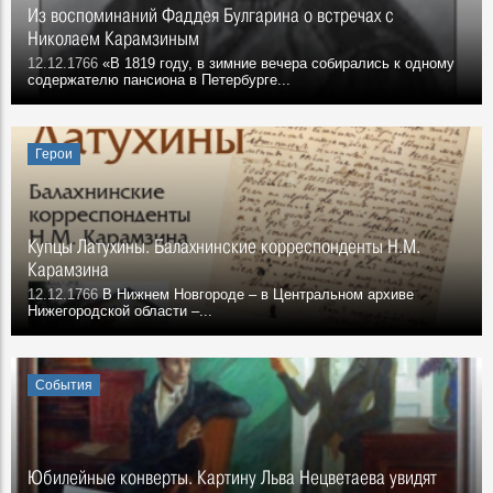
Из воспоминаний Фаддея Булгарина о встречах с
Николаем Карамзиным
12.12.1766
«В 1819 году, в зимние вечера собирались к одному
содержателю пансиона в Петербурге...
Герои
Купцы Латухины. Балахнинские корреспонденты Н.М.
Карамзина
12.12.1766
В Нижнем Новгороде – в Центральном ар­хиве
Нижегородской области –...
События
Юбилейные конверты. Картину Льва Нецветаева увидят