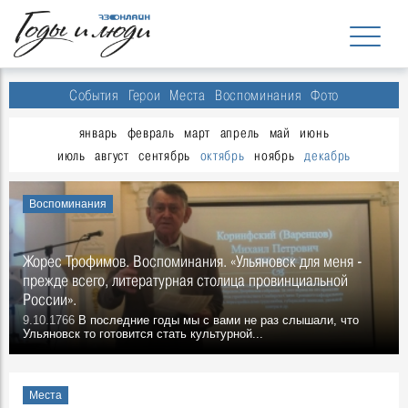
События
Герои
Места
Воспоминания
Фото
январь
февраль
март
апрель
май
июнь
июль
август
сентябрь
октябрь
ноябрь
декабрь
Воспоминания
Жорес Трофимов. Воспоминания. «Ульяновск для меня -
прежде всего, литературная столица провинциальной
России».
9.10.1766
В последние годы мы с вами не раз слышали, что
Ульяновск то готовится стать культурной...
Места