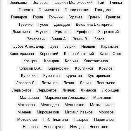
Воейковы
Вольсов
Гавриил Мелекесский
Гай
Глинка
Герои, 12 Декабря 1766
Голенко
Голиченков
Голодяевская
Гольдман
«Подвиг честного человека»
Гончаров
Горин
Горький
Горячев
Гранин
Гречкин
Герои, 12 Декабря 1766
Гузенко
Гусев
Давыдов
Декалина Екатерина
Родина мила сердцу пленительными воспоминаниями
Дмитриев
Егуткин
Ермаков
Ерофеев
Загряжский
(Карамзин и Симбирск)
Места, 12 Декабря 1766
Захаревич
Зинин А.
Зинин В.
Зотов
Карамзинка, Знаменское тож
Зубов Александр
Зуев
Зырин
Ивашев
Карамзин
Места, 12 Декабря 1766
Кашкадамова
Керенский
Клюев Анатолий
Клюев Олег
Козырин
Козырин
Колбин
Константинов
Копосов В.А.
Коринфский
Кругликов
Крылов
Курочкин
Курочкин
Курчатов
Кустарников
Лазарев Л.
Латышев
Лезин
Ленин
Леонтьева
Лермонтов
Лермонтов
Ливчак
Лимасов
Любищев
Малафеев
Маркелычев Александр
Мартынов
Матросов
Медведев
Мельников
Метальников
Минаев
Мирошников
Михаил Иванов
Морозов
Мотовилов
Н.И. Никитина
Назаров
Нариманов
Неверов
Невоструев
Немцев
Нецветаев