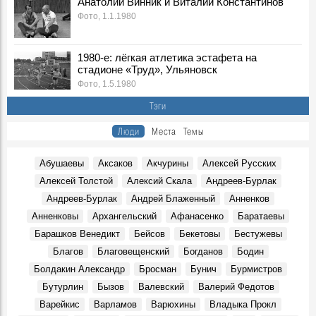
Анатолий Винник и Виталий Константинов
Созвучие души и мыслей дерзновенных...
Фото, 1.1.1980
Герои, 12 Декабря 1766
Историк в семейном интерьере. Н.М. Карамзин и род
1980-е: лёгкая атлетика эстафета на
Пазухиных
стадионе «Труд», Ульяновск
Герои, 12 Декабря 1766
Фото, 1.5.1980
«Жить, есть не писать историю, не писать трагедии или
Тэги
комедии…»
Герои, 12 Декабря 1766
Люди
Места
Темы
О «Колумбе русской истории»
Герои, 12 Декабря 1766
Абушаевы
Аксаков
Акчурины
Алексей Русских
Юбилейные конверты. Картину Льва Нецветаева увидят
Алексей Толстой
Алексий Скала
Андреев-Бурлак
все жители России
Андреев-Бурлак
Андрей Блаженный
Анненков
События, 12 Декабря 1766
Анненковы
Архангельский
Афанасенко
Баратаевы
Купцы Латухины. Балахнинские корреспонденты Н.М.
Карамзина
Барашков Венедикт
Бейсов
Бекетовы
Бестужевы
Герои, 12 Декабря 1766
Благов
Благовещенский
Богданов
Бодин
Из воспоминаний Фаддея Булгарина о встречах с
Болдакин Александр
Бросман
Бунич
Бурмистров
Николаем Карамзиным
Бутурлин
Бызов
Валевский
Валерий Федотов
Воспоминания, 12 Декабря 1766
Варейкис
Варламов
Варюхины
Владыка Прокл
Создатель «общежительной прозы»