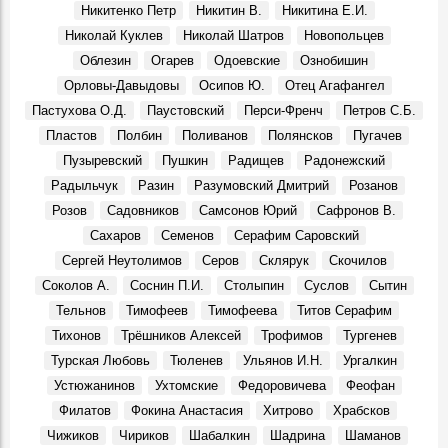
Никитенко Петр
Никитин В.
Никитина Е.И.
Николай Куклев
Николай Шатров
Новопольцев
Облезин
Огарев
Одоевские
Ознобишин
Орловы-Давыдовы
Осипов Ю.
Отец Агафангел
Пастухова О.Д.
Паустовский
Перси-Френч
Петров С.Б.
Пластов
Полбин
Поливанов
Полянсков
Пугачев
Пузыревский
Пушкин
Радищев
Радонежский
Радыльчук
Разин
Разумовский Дмитрий
Розанов
Розов
Садовников
Самсонов Юрий
Сафронов В.
Сахаров
Семенов
Серафим Саровский
Сергей Неутолимов
Серов
Склярук
Скочилов
Соколов А.
Соснин П.И.
Столыпин
Суслов
Сытин
Тельнов
Тимофеев
Тимофеева
Титов Серафим
Тихонов
Трёшников Алексей
Трофимов
Тургенев
Турская Любовь
Тюленев
Ульянов И.Н.
Ургалкин
Устюжанинов
Ухтомские
Федоровичева
Феофан
Филатов
Фокина Анастасия
Хитрово
Храбсков
Чижиков
Чириков
Шабалкин
Шадрина
Шаманов