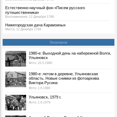
Естественно-научный фон «Писем русского
путешественника»
Воспоминания, 12 Декабря 1766
Нижегородская дача Карамзиных
Места, 12 Декабря 1766
Дом Карамзиных на Венце: виртуальная реконструкция
Места, 12 Декабря 1766
Популярное
Николай Михайлович Карамзин и его таинственный
1980-е: Выходной день на набережной Волги,
женевский почитатель
Ульяновск
События, 12 Декабря 1766
Фото, 20.5.1980
Два портрета
Герои, 12 Декабря 1766
1980-е: летом в деревне, Ульяновская
область. Новые снимки из фотоархива
Литературные развлечения из «Писем русского
Виктора Русина
путешественника»
Фото, 1.6.1980
Герои, 12 Декабря 1766
Тропой Карамзина
Ульяновск, 1979 г.
События, 12 Декабря 1766
Фото, 1.6.1979
Мемориальные метаморфозы Карамзинской библиотеки
Места, 12 Декабря 1766