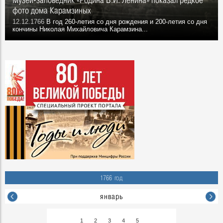
фото дома Карамзиных
12.12.1766
В год 260-летия со дня рождения и 200-летия со дня
кончины Николая Михайловича Карамзина...
1766 год
январь
1
2
3
4
5