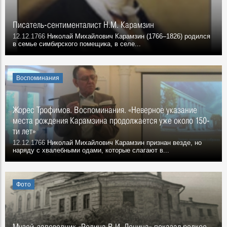
Писатель-сентименталист Н.М. Карамзин
12.12.1766
Николай Михайлович Карамзин (1766–1826) родился
в семье симбирского помещика, в селе...
Воспоминания
Жорес Трофимов. Воспоминания. «Неверное указание
места рождения Карамзина продолжается уже около 150-
ти лет»
12.12.1766
Николай Михайлович Карамзин признан везде, но
наряду с хвалебными одами, которые слагают в...
Фото
Музей-заповедник «Родина В.И. Ленина» показал редкое