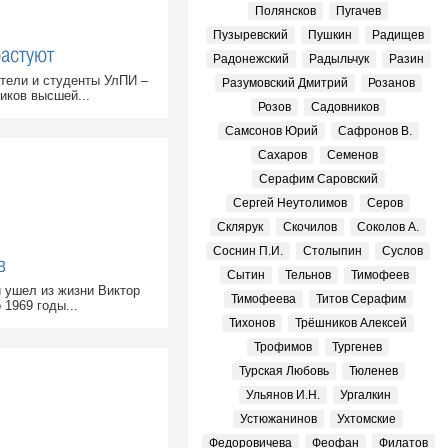
Полянсков
Пугачев
Пузыревский
Пушкин
Радищев
бастуют
Радонежский
Радыльчук
Разин
тели и студенты УлПИ –
Разумовский Дмитрий
Розанов
иков высшей...
Розов
Садовников
Самсонов Юрий
Сафронов В.
Сахаров
Семенов
Серафим Саровский
Сергей Неутолимов
Серов
Склярук
Скочилов
Соколов А.
Соснин П.И.
Столыпин
Суслов
в
Сытин
Тельнов
Тимофеев
 ушел из жизни Виктор
Тимофеева
Титов Серафим
 1969 годы...
Тихонов
Трёшников Алексей
Трофимов
Тургенев
Турская Любовь
Тюленев
Ульянов И.Н.
Ургалкин
Устюжанинов
Ухтомские
Федоровичева
Феофан
Филатов