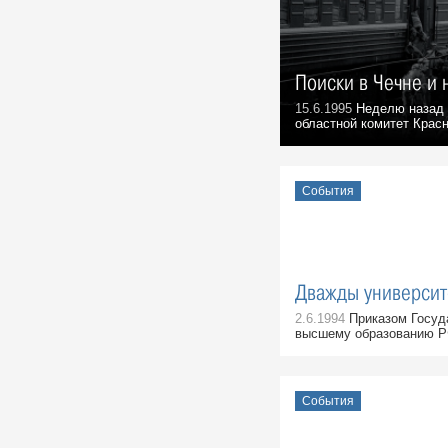
Маришкины легенды
Места, 7 Августа 2023
Ульяновцы могут увидеть
уникальную вазу «Ветви клёна»
Поиски в Чечне и 
События, 7 Августа 2025
15.6.1995
Неделю назад 
областной комитет Красн
Как крестьянский сын из
Симбирска стал ученым и
развивал земледелие
Герои, 7 Августа 1875
События
Джанни Родари: «…Полную
Волгу счастья!»
События, 2 Августа 1969
Новый Новоульяновск
Дважды университ
Места, 3 Августа 1969
2.6.1994
Приказом Госуда
Праздник в Шаховском
высшему образованию РФ 
События, 10 Августа 1969
Геннадий Александрович
Демочкин, литератор, краевед:
События
Воспоминания, 11 Августа 1969
Галина Николаевна Афанасьева,