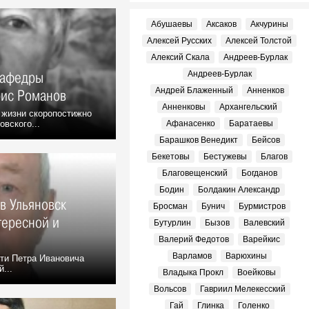
Абушаевы
Аксаков
Акчурины
Алексей Русских
Алексей Толстой
Алексий Скала
Андреев-Бурлак
кафедры
Андреев-Бурлак
Андрей Блаженный
Анненков
рис Романов
Анненковы
Архангельский
 жизни скоропостижно
вского...
Афанасенко
Баратаевы
Барашков Венедикт
Бейсов
Бекетовы
Бестужевы
Благов
Благовещенский
Богданов
Бодин
Болдакин Александр
в Ульяновск
Бросман
Бунич
Бурмистров
тересной и
Бутурлин
Бызов
Валевский
Валерий Федотов
Варейкис
Варламов
Варюхины
яти Петра Ивановича
...
Владыка Прокл
Воейковы
Вольсов
Гавриил Мелекесский
Гай
Глинка
Голенко