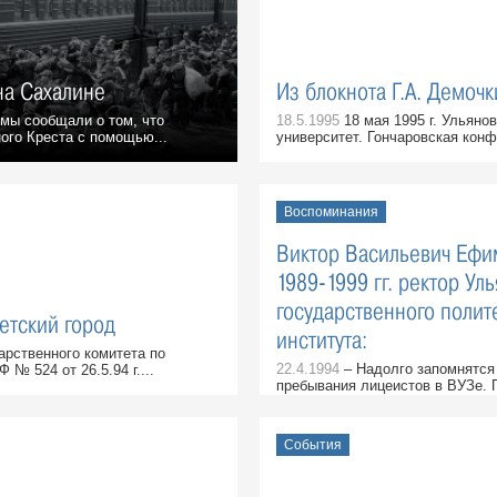
на Сахалине
Из блокнота Г.А. Демочк
мы сообщали о том, что
18.5.1995
18 мая 1995 г. Ульяно
ого Креста с помощью...
университет. Гончаровская конфе
Воспоминания
Виктор Васильевич Ефи
1989-1999 гг. ректор Ул
государственного полит
етский город
института:
рственного комитета по
22.4.1994
– Надолго запомнятся
№ 524 от 26.5.94 г....
пребывания лицеистов в ВУЗе. П
События