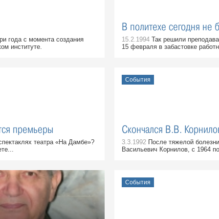
В политехе сегодня не 
и года с момента создания
15.2.1994
Так решили преподава
ом институте.
15 февраля в забастовке работн
События
ятся премьеры
Скончался В.В. Корнило
спектаклях театра «На Дамбе»?
3.3.1992
После тяжелой болезни
те...
Васильевич Корнилов, с 1964 по
События