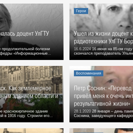
Герои
чалась доцент УлГТУ
Ушел из жизни доцент 
радиотехники УлГТУ Бо
е продолжительной болезни
16.6.2024
16 июня на 85-ом году
афедры «Информационные...
скончался преподаватель Ульяно
Воспоминания
ск. Как землемерное
Петр Соснин: «Перевод 
вным зданием области и
привёл меня к очень ин
результативной жизни»
е краснокирпичное здание
28.1.2020
28 января – день пам
 в 1916 году. Строили его...
Соснина, заведующего кафедрой