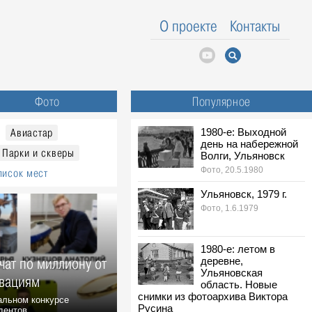
О проекте
Контакты
Фото
Популярное
Авиастар
1980-е: Выходной
день на набережной
Парки и скверы
Волги, Ульяновск
Фото, 20.5.1980
писок мест
Ульяновск, 1979 г.
Фото, 1.6.1979
1980-е: летом в
чат по миллиону от
деревне,
Ульяновская
овациям
область. Новые
снимки из фотоархива Виктора
льном конкурсе
Русина
ентов...