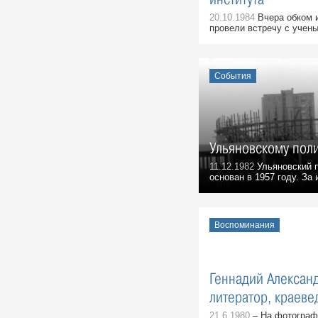
20.10.1984
Вчера обком 
провели встречу с учены
События
Ульяновскому поли
11.12.1982
Ульяновский п
основан в 1957 году. За 
Воспоминания
Геннадий Алексан
литератор, краеве
21.6.1980
– На фотографи