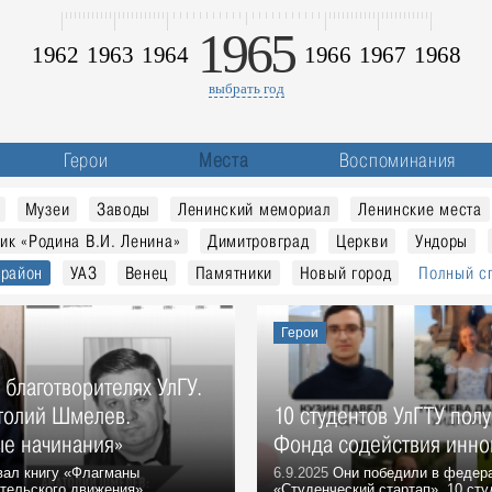
1965
1962
1963
1964
1966
1967
1968
выбрать год
Герои
Места
Воспоминания
Музеи
Заводы
Ленинский мемориал
Ленинские места
ик «Родина В.И. Ленина»
Димитровград
Церкви
Ундоры
 район
УАЗ
Венец
Памятники
Новый город
Полный с
Герои
благотворителях УлГУ.
атолий Шмелев.
10 студентов УлГТУ полу
е начинания»
Фонда содействия инн
вал книгу «Флагманы
6.9.2025
Они победили в федера
тельского движения»....
«Студенческий стартап». 10 студ