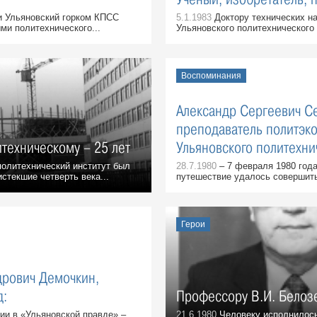
и Ульяновский горком КПСС
5.1.1983
Доктору технических н
ми политехнического...
Ульяновского политехнического 
Воспоминания
Александр Сергеевич Се
преподаватель политэк
техническому – 25 лет
Ульяновского политехнич
олитехнический институт был
28.7.1980
– 7 февраля 1980 года
истекшие четверть века...
путешествие удалось совершить 
Герои
дрович Демочкин,
д:
Профессору В.И. Белоз
и в «Ульяновской правде» –
21.6.1980
Человеку исполнилось