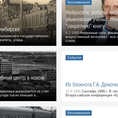
Воспоминания
Нейросети, роботы, пе
ульяновских учёных. Не
"секретную" книгу
Симбирске
8.2.1980
Нейронные сети, машин
ьяновского государственного
искусственный интеллект - все 
ситета, улица...
стали...
События
ебный центр в новом
Из блокнота Г.А. Демочк
аволжье выпускается из стен
15.9.1995
Сентябрь 1995 г. В те
утора тысяч юношей и...
Всероссийская конференция «Ку
Воспоминания