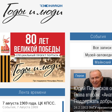
События
Все записи
Музей-заповедн
Майнский
Герои
Юрий Полянсков о 
Лента времени
Глава вторая: «Ан
Поддержать добры
7 августа 1969 года. ЦК КПСС.
События, 7 Августа 1969
24.2.1953
УлГУ презенто
университетского попечи