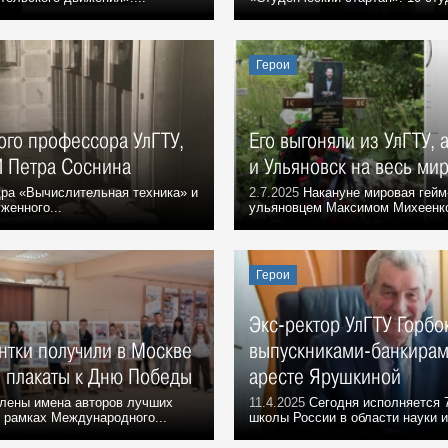
Герои
ого профессора УлГТУ,
Его выгоняли из УлГТУ, 
И Петра Соснина
и Ульяновск на весь ми
ра «Вычислительная техника» и
2.7.2025
Накануне мировая гейм
женного...
ульяновцем Максимом Михеенко
Герои
Экс-ректор УлГТУ Горбо
нтки получили в Москве
выпускниками-банкирам
е плакаты к Дню Победы
аресте Ярушкиной
лены имена авторов лучших
11.4.2025
Сегодня исполняется 
в рамках Международного...
школы России в области науки и 