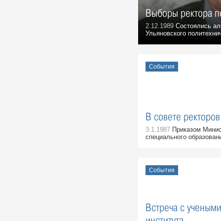
Выборы ректора п
2.12.1989
Состоялись ал
Ульяновского политехнич
События
В совете ректоров
3.1.1987
Приказом Минис
специального образован
События
Встреча с учеными
института