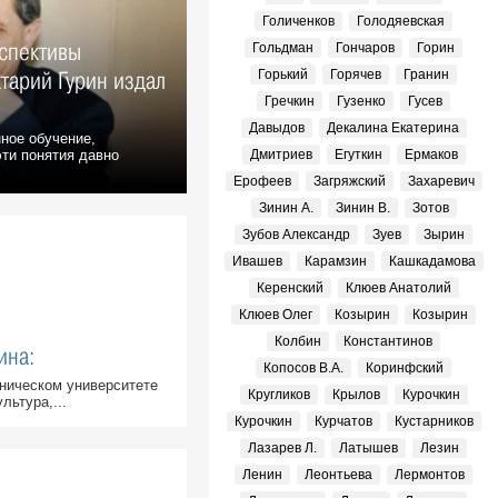
Голиченков
Голодяевская
рспективы
Гольдман
Гончаров
Горин
ктарий Гурин издал
Горький
Горячев
Гранин
Гречкин
Гузенко
Гусев
Давыдов
Декалина Екатерина
ное обучение,
эти понятия давно
Дмитриев
Егуткин
Ермаков
Ерофеев
Загряжский
Захаревич
Зинин А.
Зинин В.
Зотов
Зубов Александр
Зуев
Зырин
Ивашев
Карамзин
Кашкадамова
Керенский
Клюев Анатолий
Клюев Олег
Козырин
Козырин
Колбин
Константинов
ина:
Копосов В.А.
Коринфский
хническом университете
Кругликов
Крылов
Курочкин
льтура,...
Курочкин
Курчатов
Кустарников
Лазарев Л.
Латышев
Лезин
Ленин
Леонтьева
Лермонтов