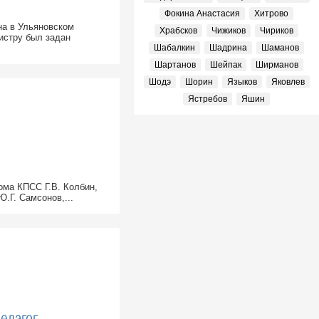
Фокина Анастасия
Хитрово
на в Ульяновском
Храбсков
Чижиков
Чириков
истру был задан
Шабалкин
Шадрина
Шаманов
Шартанов
Шейпак
Ширманов
Шодэ
Шорин
Языков
Яковлев
Ястребов
Яшин
ома КПСС Г.В. Колбин,
.Г. Самсонов,...
педагог