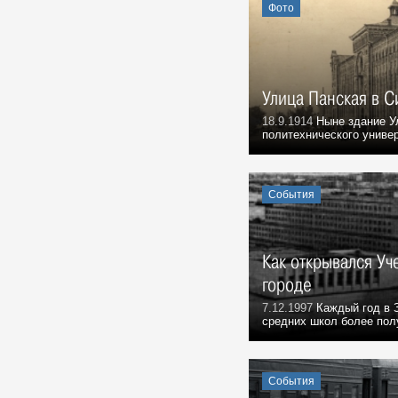
завоевывают американский
Фото
рынок
События, 7 Августа 1993
Из записок Г.А. Демочкина:
Воспоминания, 7 Августа 1993
Улица Панская в 
Лауреат Нобелевской премии
18.9.1914
Ныне здание Ул
Ж.И. Алферов в Ленинском
политехнического универ
мемориале
Фото, 7 Августа 2005
"Кроме очень немногих, в России
События
нет недовольных": Первая
русская революция в
симбирских пределах
События, 7 Августа 1906
Как открывался Уч
Хулиганистый характер. 70 лет
городе
— заслуженному тренеру Росии
Юрию Скобелину
7.12.1997
Каждый год в З
средних школ более пол
Герои, 7 Августа 1952
Подкулачник или подкаблучник?
События, 7 Августа 1932
События
Симбирск-Ульяновск.