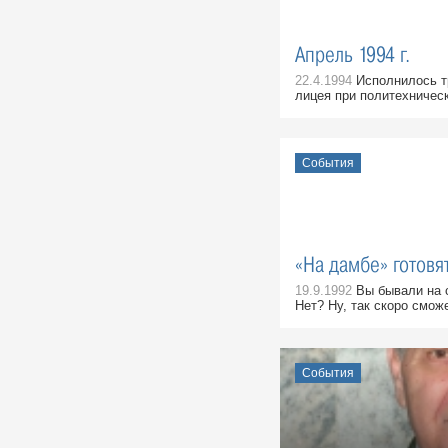
в 1964 - 1971 гг. зав. отделом
школ ОК КПСС:
Воспоминания, 12 Августа 1969
Апрель 1994 г.
3 августа 1970 г. Совет
22.4.1994
Исполнилось тр
Министров РСФСР.
лицея при политехническ
События, 3 Августа 1970
На земле, где родился Ленин
События, 6 Августа 1970
События
«На дамбе» готов
19.9.1992
Вы бывали на 
Нет? Ну, так скоро сможе
События