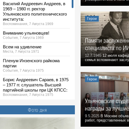
Василий Андреевич Андреев, в
1969 – 1980 гг. ректор
Ульяновского политехнического
института:
Герои
Воспоминания, 7 Августа 1969
Вниманию ульяновцев!
События, 7 Августа 1969
Памяти заслуженн
Всем на удивление
специалиста по И
Места, 7 Августа 1971
12.7.1945
12 июля кафед
семья вспоминают заслу
Пленум Инзенского райкома
партии
События, 7 Августа 1975
Борис Андреевич Сараев, в 1975
Герои
– 1977 гг. слушатель Высшей
партийной школы при ЦК КПСС:
Воспоминания, 7 Августа 1975
Ульяновские студе
Александр Иванович Терехин, в
награды за лучши
1961-1974 гг. первый секретарь
Фото дня
Инзенского райкома КПСС,
9.5.2025
В Москве объяв
почетный гражданин
работ, представленных 
Ульяновской области: