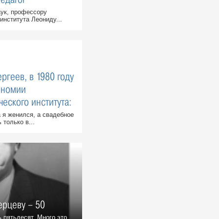
аук, профессору
института Леониду...
ргеев, в 1980 году
ономии
еского ин­ститута:
 я женился, а свадебное
только в...
ерцеву – 50
 пятьдесят. Много это