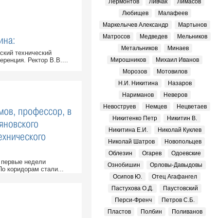
Лермонтов
Ливчак
Лимасов
Любищев
Малафеев
Маркелычев Александр
Мартынов
Матросов
Медведев
Мельников
ина:
Метальников
Минаев
вский технический
ренция. Ректор В.В....
Мирошников
Михаил Иванов
Морозов
Мотовилов
Н.И. Никитина
Назаров
Нариманов
Неверов
Невоструев
Немцев
Нецветаев
мов, профессор, в
Никитенко Петр
Никитин В.
ьяновского
Никитина Е.И.
Николай Куклев
ехнического
Николай Шатров
Новопольцев
Облезин
Огарев
Одоевские
 первые недели
Ознобишин
Орловы-Давыдовы
о коридорам стали...
Осипов Ю.
Отец Агафангел
Пастухова О.Д.
Паустовский
Перси-Френч
Петров С.Б.
Пластов
Полбин
Поливанов