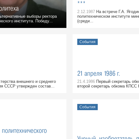
***
олитеха
2.12.1987
На встрече Г.А. Ягоди
ьтернативные выборы ректора
политехническом институте мин
еского института. Победу...
(среди...
События
21 апреля 1986 г.
терства внешнего и среднего
21.4.1986
Первый секретарь обк
ия СССР утвержден состав...
второй секретарь обкома КПСС Ю
События
 политехнического
Ученый, изобретатель, 