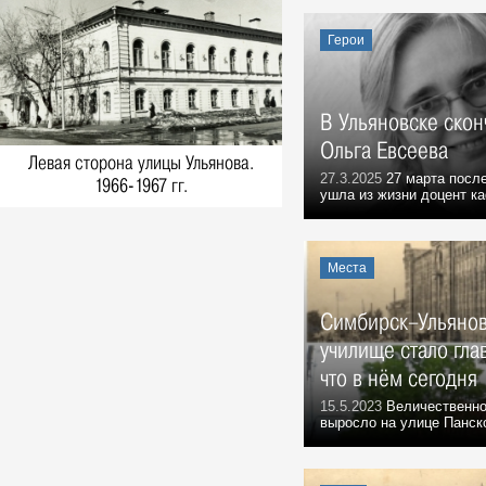
Воспоминания, 7 Августа 1975
По ульяновскому проекту
Герои
События, 7 Августа 1977
7 августа 1980 года погиб в
Афганистане ульяновец
В Ульяновске скон
Владимир Лаптев
События, 7 Августа 1980
Ольга Евсеева
Левая сторона улицы Ульянова.
Телеграмма
27.3.2025
27 марта посл
1966-1967 гг.
ушла из жизни доцент к
События, 7 Августа 1981
Сюда идут миллионы
События, 7 Августа 1982
Места
Добрым словом помянут
События, 7 Августа 1982
Симбирск–Ульянов
Пленум Цильнинского райкома
училище стало гла
КПСС
События, 7 Августа 1991
что в нём сегодня
Из репортажа Г.А. Демочкина на
15.5.2023
Величественно
выросло на улице Панской
«Радио России»:
События, 7 Августа 1992
Ульяновские вездеходы