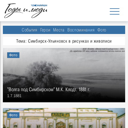
События
Герои
Места
Воспоминания
Фото
Тема: Симбирск-Ульяновск в рисунках и живописи
Фото
"Волга под Симбирском" М.К. Клодт. 1881 г.
1.7.1881
Фото