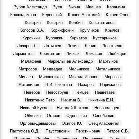
Вниманию ульяновцев!
Зубов Александр
Зуев
Зырин
Ивашев
Карамзин
События, 7 Августа 1969
Кашкадамова
Керенский
Клюев Анатолий
Клюев Олег
Праздник в Шаховском
Козырин
Козырин
Колбин
Константинов
События, 10 Августа 1969
Копосов В.А.
Коринфский
Кругликов
Крылов
Геннадий Александрович Демочкин, литератор, краевед:
Курочкин
Курочкин
Курчатов
Кустарников
Воспоминания, 11 Августа 1969
Лазарев Л.
Латышев
Лезин
Ленин
Леонтьева
3 августа 1970 г. Совет Министров РСФСР.
Лермонтов
Лермонтов
Ливчак
Лимасов
Любищев
События, 3 Августа 1970
Малафеев
Маркелычев Александр
Мартынов
Александр Сергеевич Сергеев, в 1970 году конструктор
Матросов
Медведев
Мельников
Метальников
особого конструкторского бюро Ульяновского
механического завода:
Минаев
Мирошников
Михаил Иванов
Морозов
Воспоминания, 10 Августа 1970
Мотовилов
Н.И. Никитина
Назаров
Нариманов
По сниженным ценам
Неверов
Невоструев
Немцев
Нецветаев
События, 1 Августа 1971
Никитенко Петр
Никитин В.
Никитина Е.И.
Ульяновский гормолзавод
Николай Куклев
Николай Шатров
Новопольцев
События, 3 Августа 1971
Облезин
Огарев
Одоевские
Ознобишин
Орловы-Давыдовы
Осипов Ю.
Отец Агафангел
Пастухова О.Д.
Паустовский
Перси-Френч
Петров С.Б.
Пластов
Полбин
Поливанов
Полянсков
Пугачев