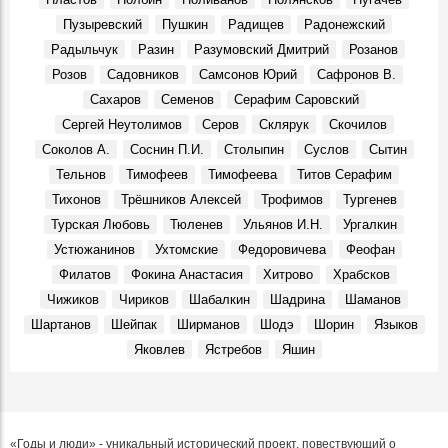
Пузыревский
Пушкин
Радищев
Радонежский
Радыльчук
Разин
Разумовский Дмитрий
Розанов
Розов
Садовников
Самсонов Юрий
Сафронов В.
Сахаров
Семенов
Серафим Саровский
Сергей Неутолимов
Серов
Склярук
Скочилов
Соколов А.
Соснин П.И.
Столыпин
Суслов
Сытин
Тельнов
Тимофеев
Тимофеева
Титов Серафим
Тихонов
Трёшников Алексей
Трофимов
Тургенев
Турская Любовь
Тюленев
Ульянов И.Н.
Ургалкин
Устюжанинов
Ухтомские
Федоровичева
Феофан
Филатов
Фокина Анастасия
Хитрово
Храбсков
Чижиков
Чириков
Шабалкин
Шадрина
Шаманов
Шартанов
Шейпак
Ширманов
Шодэ
Шорин
Языков
Яковлев
Ястребов
Яшин
«Годы и люди» - уникальный исторический проект, повествующий о