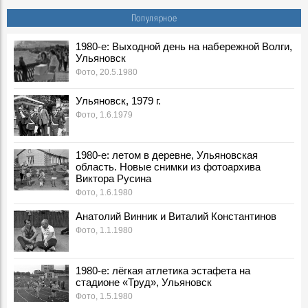
Георгий Иванович Марчук ответил на вопросы
Популярное
корреспондента «Ульяновской правды»
События, 6 Августа 1989
1980-е: Выходной день на набережной Волги,
Ульяновск
***
События, 6 Августа 1990
Фото, 20.5.1980
6 августа 1991 г.
Ульяновск, 1979 г.
События, 6 Августа 1991
Фото, 1.6.1979
Зюганов не в восторге от Ульяновского обкома
События, 6 Августа 1996
1980-е: летом в деревне, Ульяновская
Борис Николаевич Ельцин, в 1996 г. Президент РФ:
область. Новые снимки из фотоархива
Воспоминания, 6 Августа 1996
Виктора Русина
Группа "Чайф" в Речном порту Ульяновска, 2000 г.
Фото, 1.6.1980
Фото, 6 Августа 2000
Анатолий Винник и Виталий Константинов
Встреча в Ульяновске А. Лезина с Олимпиады, 1996 г.
Фото, 1.1.1980
Фото, 6 Августа 1996
Тутта Ларсен в Ульяновске: «Мое имя – это название
моей профессии»
1980-е: лёгкая атлетика эстафета на
События, 6 Августа 2023
стадионе «Труд», Ульяновск
Фото, 1.5.1980
Екатерина Гусева в Ульяновске: «Ольга из «Бригады»