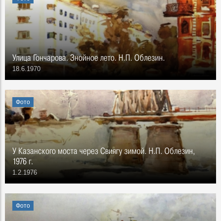
Улица Гончарова. Знойное лето. Н.П. Облезин.
18.6.1970
Фото
У Казанского моста через Свиягу зимой. Н.П. Облезин,
1976 г.
1.2.1976
Фото