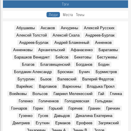
стала моим Штирлицем»
Тэги
Герои, 6 Августа 2023
Люди
Места
Темы
В ульяновском музее покажут старинные рукописные
альбомы
События, 6 Августа 2024
Абушаевы
Аксаков
Акчурины
Алексей Русских
Алексей Толстой
Алексий Скала
Андреев-Бурлак
У ансамбля «Волга» новый художественный
руководитель
Андреев-Бурлак
Андрей Блаженный
Анненков
Герои, 6 Августа 2024
Анненковы
Архангельский
Афанасенко
Баратаевы
На открытие сезона в Ульяновском театре драмы
Барашков Венедикт
Бейсов
Бекетовы
Бестужевы
театралов ждёт «Кара…»
Благов
Благовещенский
Богданов
Бодин
События, 6 Августа 2025
Болдакин Александр
Бросман
Бунич
Бурмистров
Джанни Родари: «…Полную Волгу счастья!»
Бутурлин
Бызов
Валевский
Валерий Федотов
События, 2 Августа 1969
Варейкис
Варламов
Варюхины
Владыка Прокл
Новый Новоульяновск
Места, 3 Августа 1969
Воейковы
Вольсов
Гавриил Мелекесский
Гай
Глинка
Голенко
Голиченков
Голодяевская
Гольдман
7 августа 1969 года. ЦК КПСС.
События, 7 Августа 1969
Гончаров
Горин
Горький
Горячев
Гранин
Гречкин
Гузенко
Гусев
Давыдов
Декалина Екатерина
Василий Андреевич Андреев, в 1969 – 1980 гг. ректор
Ульяновского политехнического института:
Дмитриев
Егуткин
Ермаков
Ерофеев
Загряжский
Воспоминания, 7 Августа 1969
Захаревич
Зинин А.
Зинин В.
Зотов