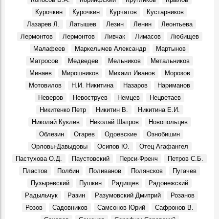
промышленности СССР товарищу Шокину А.И. Министру
Курочкин
Курочкин
Курчатов
Кустарников
здравоохранения СССР товарищу Петровскому Б.В.
События, 13 Августа 1969
Лазарев Л.
Латышев
Лезин
Ленин
Леонтьева
3 августа 1970 г. Совет Министров РСФСР.
Лермонтов
Лермонтов
Ливчак
Лимасов
Любищев
События, 3 Августа 1970
Малафеев
Маркелычев Александр
Мартынов
На земле, где родился Ленин
Матросов
Медведев
Мельников
Метальников
События, 6 Августа 1970
Минаев
Мирошников
Михаил Иванов
Морозов
Александр Сергеевич Сергеев, в 1970 году конструктор
Мотовилов
Н.И. Никитина
Назаров
Нариманов
особого конструкторского бюро Ульяновского
Неверов
Невоструев
Немцев
Нецветаев
механического завода:
Воспоминания, 10 Августа 1970
Никитенко Петр
Никитин В.
Никитина Е.И.
Николай Куклев
Николай Шатров
Новопольцев
Облезин
Огарев
Одоевские
Ознобишин
Орловы-Давыдовы
Осипов Ю.
Отец Агафангел
Пастухова О.Д.
Паустовский
Перси-Френч
Петров С.Б.
Пластов
Полбин
Поливанов
Полянсков
Пугачев
Пузыревский
Пушкин
Радищев
Радонежский
Радыльчук
Разин
Разумовский Дмитрий
Розанов
Розов
Садовников
Самсонов Юрий
Сафронов В.