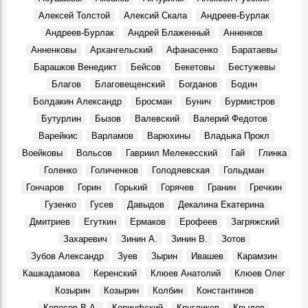
Ульяновцам представили коллекцию казачьего оружия
Алексей Толстой
Алексий Скала
Андреев-Бурлак
События, 8 Августа 2025
Андреев-Бурлак
Андрей Блаженный
Анненков
Новый Новоульяновск
Анненковы
Архангельский
Афанасенко
Баратаевы
Места, 3 Августа 1969
Барашков Венедикт
Бейсов
Бекетовы
Бестужевы
7 августа 1969 года. ЦК КПСС.
Благов
Благовещенский
Богданов
Бодин
События, 7 Августа 1969
Болдакин Александр
Бросман
Бунич
Бурмистров
Василий Андреевич Андреев, в 1969 – 1980 гг. ректор
Бутурлин
Бызов
Валевский
Валерий Федотов
Ульяновского политехнического института:
Варейкис
Варламов
Варюхины
Владыка Прокл
Воспоминания, 7 Августа 1969
Воейковы
Вольсов
Гавриил Мелекесский
Гай
Глинка
Вниманию ульяновцев!
События, 7 Августа 1969
Голенко
Голиченков
Голодяевская
Гольдман
Гончаров
Горин
Горький
Горячев
Гранин
Гречкин
Праздник в Шаховском
События, 10 Августа 1969
Гузенко
Гусев
Давыдов
Декалина Екатерина
Дмитриев
Егуткин
Ермаков
Ерофеев
Загряжский
Геннадий Александрович Демочкин, литератор, краевед:
Воспоминания, 11 Августа 1969
Захаревич
Зинин А.
Зинин В.
Зотов
Галина Николаевна Афанасьева, в 1964 - 1971 гг. зав.
Зубов Александр
Зуев
Зырин
Ивашев
Карамзин
отделом школ ОК КПСС:
Кашкадамова
Керенский
Клюев Анатолий
Клюев Олег
Воспоминания, 12 Августа 1969
Козырин
Козырин
Колбин
Константинов
13 августа 1969 года. Министру электронной
Копосов В.А.
Коринфский
Кругликов
Крылов