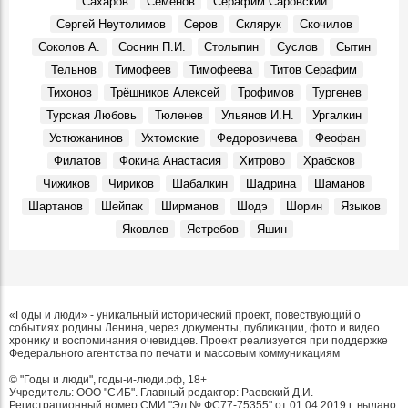
Сахаров
Семенов
Серафим Саровский
Сергей Неутолимов
Серов
Склярук
Скочилов
Соколов А.
Соснин П.И.
Столыпин
Суслов
Сытин
Тельнов
Тимофеев
Тимофеева
Титов Серафим
Тихонов
Трёшников Алексей
Трофимов
Тургенев
Турская Любовь
Тюленев
Ульянов И.Н.
Ургалкин
Устюжанинов
Ухтомские
Федоровичева
Феофан
Филатов
Фокина Анастасия
Хитрово
Храбсков
Чижиков
Чириков
Шабалкин
Шадрина
Шаманов
Шартанов
Шейпак
Ширманов
Шодэ
Шорин
Языков
Яковлев
Ястребов
Яшин
«Годы и люди» - уникальный исторический проект, повествующий о
событиях родины Ленина, через документы, публикации, фото и видео
хронику и воспоминания очевидцев. Проект реализуется при поддержке
Федерального агентства по печати и массовым коммуникациям
© "Годы и люди", годы-и-люди.рф, 18+
Учредитель: ООО "СИБ". Главный редактор: Раевский Д.И.
Регистрационный номер СМИ "Эл № ФС77-75355" от 01.04.2019 г. выдано