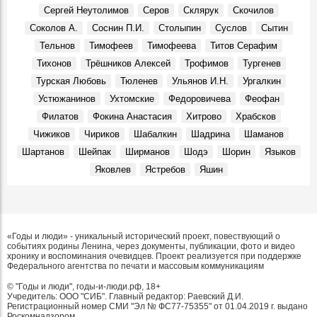
Сергей Неутолимов
Серов
Склярук
Скочилов
Соколов А.
Соснин П.И.
Столыпин
Суслов
Сытин
Тельнов
Тимофеев
Тимофеева
Титов Серафим
Тихонов
Трёшников Алексей
Трофимов
Тургенев
Турская Любовь
Тюленев
Ульянов И.Н.
Ургалкин
Устюжанинов
Ухтомские
Федоровичева
Феофан
Филатов
Фокина Анастасия
Хитрово
Храбсков
Чижиков
Чириков
Шабалкин
Шадрина
Шаманов
Шартанов
Шейпак
Ширманов
Шодэ
Шорин
Языков
Яковлев
Ястребов
Яшин
«Годы и люди» - уникальный исторический проект, повествующий о
событиях родины Ленина, через документы, публикации, фото и видео
хронику и воспоминания очевидцев. Проект реализуется при поддержке
Федерального агентства по печати и массовым коммуникациям
© "Годы и люди", годы-и-люди.рф, 18+
Учредитель: ООО "СИБ". Главный редактор: Раевский Д.И.
Регистрационный номер СМИ "Эл № ФС77-75355" от 01.04.2019 г. выдано
Роскомнадзором.