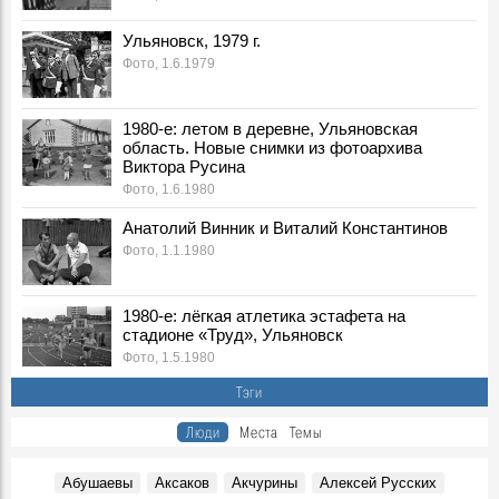
Телеграмма
Ульяновск, 1979 г.
События, 7 Августа 1981
Фото, 1.6.1979
Сюда идут миллионы
События, 7 Августа 1982
1980-е: летом в деревне, Ульяновская
Добрым словом помянут
область. Новые снимки из фотоархива
События, 7 Августа 1982
Виктора Русина
Пленум Цильнинского райкома КПСС
Фото, 1.6.1980
События, 7 Августа 1991
Анатолий Винник и Виталий Константинов
Из репортажа Г.А. Демочкина на «Радио России»:
Фото, 1.1.1980
События, 7 Августа 1992
Ульяновские вездеходы завоевывают американский
рынок
1980-е: лёгкая атлетика эстафета на
События, 7 Августа 1993
стадионе «Труд», Ульяновск
Фото, 1.5.1980
Из записок Г.А. Демочкина:
Воспоминания, 7 Августа 1993
Тэги
Лауреат Нобелевской премии Ж.И. Алферов в
Люди
Места
Темы
Ленинском мемориале
Фото, 7 Августа 2005
Абушаевы
Аксаков
Акчурины
Алексей Русских
"Кроме очень немногих, в России нет недовольных":