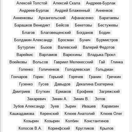
Алексей Толстой
Алексий Скала
Андреев-Бурлак
Первая русская революция в симбирских пределах
События, 7 Августа 1906
Андреев-Бурлак
Андрей Блаженный
Анненков
Хулиганистый характер. 70 лет — заслуженному тренеру
Анненковы
Архангельский
Афанасенко
Баратаевы
Росии Юрию Скобелину
Барашков Венедикт
Бейсов
Бекетовы
Бестужевы
Герои, 7 Августа 1952
Благов
Благовещенский
Богданов
Бодин
Подкулачник или подкаблучник?
Болдакин Александр
Бросман
Бунич
Бурмистров
События, 7 Августа 1932
Бутурлин
Бызов
Валевский
Валерий Федотов
Симбирск-Ульяновск. Маришкины легенды
Варейкис
Варламов
Варюхины
Владыка Прокл
Места, 7 Августа 2023
Воейковы
Вольсов
Гавриил Мелекесский
Гай
Глинка
Ульяновцы могут увидеть уникальную вазу «Ветви
Голенко
Голиченков
Голодяевская
Гольдман
клёна»
События, 7 Августа 2025
Гончаров
Горин
Горький
Горячев
Гранин
Гречкин
Гузенко
Гусев
Давыдов
Декалина Екатерина
Как крестьянский сын из Симбирска стал ученым и
развивал земледелие
Дмитриев
Егуткин
Ермаков
Ерофеев
Загряжский
Герои, 7 Августа 1875
Захаревич
Зинин А.
Зинин В.
Зотов
Джанни Родари: «…Полную Волгу счастья!»
Зубов Александр
Зуев
Зырин
Ивашев
Карамзин
События, 2 Августа 1969
Кашкадамова
Керенский
Клюев Анатолий
Клюев Олег
Новый Новоульяновск
Козырин
Козырин
Колбин
Константинов
Места, 3 Августа 1969
Копосов В.А.
Коринфский
Кругликов
Крылов