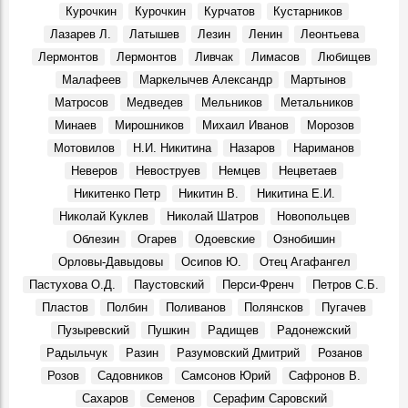
Праздник в Шаховском
Курочкин
Курочкин
Курчатов
Кустарников
События, 10 Августа 1969
Лазарев Л.
Латышев
Лезин
Ленин
Леонтьева
Геннадий Александрович Демочкин, литератор, краевед:
Лермонтов
Лермонтов
Ливчак
Лимасов
Любищев
Воспоминания, 11 Августа 1969
Малафеев
Маркелычев Александр
Мартынов
Галина Николаевна Афанасьева, в 1964 - 1971 гг. зав.
Матросов
Медведев
Мельников
Метальников
отделом школ ОК КПСС:
Воспоминания, 12 Августа 1969
Минаев
Мирошников
Михаил Иванов
Морозов
Мотовилов
Н.И. Никитина
Назаров
Нариманов
3 августа 1970 г. Совет Министров РСФСР.
События, 3 Августа 1970
Неверов
Невоструев
Немцев
Нецветаев
На земле, где родился Ленин
Никитенко Петр
Никитин В.
Никитина Е.И.
События, 6 Августа 1970
Николай Куклев
Николай Шатров
Новопольцев
Облезин
Огарев
Одоевские
Ознобишин
Орловы-Давыдовы
Осипов Ю.
Отец Агафангел
Пастухова О.Д.
Паустовский
Перси-Френч
Петров С.Б.
Пластов
Полбин
Поливанов
Полянсков
Пугачев
Пузыревский
Пушкин
Радищев
Радонежский
Радыльчук
Разин
Разумовский Дмитрий
Розанов
Розов
Садовников
Самсонов Юрий
Сафронов В.
Сахаров
Семенов
Серафим Саровский