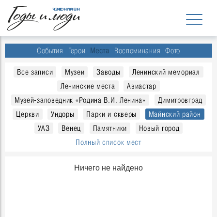
События
Герои
Места
Воспоминания
Фото
Все записи
Музеи
Заводы
Ленинский мемориал
Ленинские места
Авиастар
Музей-заповедник «Родина В.И. Ленина»
Димитровград
Церкви
Ундоры
Парки и скверы
Майнский район
УАЗ
Венец
Памятники
Новый город
Полный список мест
Ничего не найдено