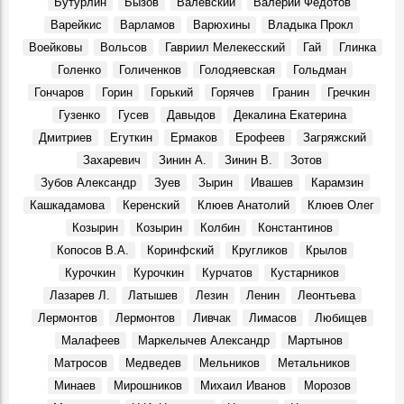
Бутурлин
Бызов
Валевский
Валерий Федотов
Ульяновского политехнического института:
Варейкис
Варламов
Варюхины
Владыка Прокл
Воспоминания, 7 Августа 1969
Воейковы
Вольсов
Гавриил Мелекесский
Гай
Глинка
Вниманию ульяновцев!
События, 7 Августа 1969
Голенко
Голиченков
Голодяевская
Гольдман
Гончаров
Горин
Горький
Горячев
Гранин
Гречкин
Праздник в Шаховском
События, 10 Августа 1969
Гузенко
Гусев
Давыдов
Декалина Екатерина
Дмитриев
Егуткин
Ермаков
Ерофеев
Загряжский
Геннадий Александрович Демочкин, литератор, краевед:
Воспоминания, 11 Августа 1969
Захаревич
Зинин А.
Зинин В.
Зотов
Галина Николаевна Афанасьева, в 1964 - 1971 гг. зав.
Зубов Александр
Зуев
Зырин
Ивашев
Карамзин
отделом школ ОК КПСС:
Кашкадамова
Керенский
Клюев Анатолий
Клюев Олег
Воспоминания, 12 Августа 1969
Козырин
Козырин
Колбин
Константинов
13 августа 1969 года. Министру электронной
Копосов В.А.
Коринфский
Кругликов
Крылов
промышленности СССР товарищу Шокину А.И. Министру
Курочкин
Курочкин
Курчатов
Кустарников
здравоохранения СССР товарищу Петровскому Б.В.
События, 13 Августа 1969
Лазарев Л.
Латышев
Лезин
Ленин
Леонтьева
3 августа 1970 г. Совет Министров РСФСР.
Лермонтов
Лермонтов
Ливчак
Лимасов
Любищев
События, 3 Августа 1970
Малафеев
Маркелычев Александр
Мартынов
На земле, где родился Ленин
Матросов
Медведев
Мельников
Метальников
События, 6 Августа 1970
Минаев
Мирошников
Михаил Иванов
Морозов