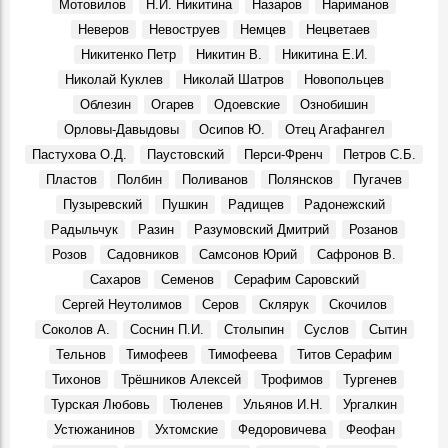
Александр Сергеевич Сергеев, в 1970 году конструктор
Мотовилов
Н.И. Никитина
Назаров
Нариманов
особого конструкторского бюро Ульяновского
Неверов
Невоструев
Немцев
Нецветаев
механического завода:
Воспоминания, 10 Августа 1970
Никитенко Петр
Никитин В.
Никитина Е.И.
Николай Куклев
Николай Шатров
Новопольцев
Облезин
Огарев
Одоевские
Ознобишин
Орловы-Давыдовы
Осипов Ю.
Отец Агафангел
Пастухова О.Д.
Паустовский
Перси-Френч
Петров С.Б.
Пластов
Полбин
Поливанов
Полянсков
Пугачев
Пузыревский
Пушкин
Радищев
Радонежский
Радыльчук
Разин
Разумовский Дмитрий
Розанов
Розов
Садовников
Самсонов Юрий
Сафронов В.
Сахаров
Семенов
Серафим Саровский
Сергей Неутолимов
Серов
Склярук
Скочилов
Соколов А.
Соснин П.И.
Столыпин
Суслов
Сытин
Тельнов
Тимофеев
Тимофеева
Титов Серафим
Тихонов
Трёшников Алексей
Трофимов
Тургенев
Турская Любовь
Тюленев
Ульянов И.Н.
Ургалкин
Устюжанинов
Ухтомские
Федоровичева
Феофан