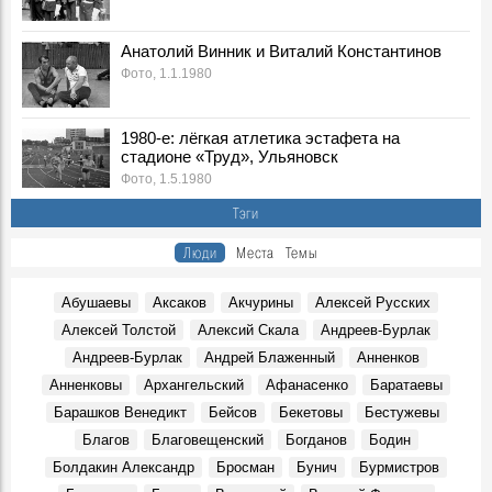
в городе Ульяновске
События, 8 Августа 1929
Анатолий Винник и Виталий Константинов
Тайна кадетской казны
Фото, 1.1.1980
События, 8 Августа 1896
Херувимы - крылатые небесные существа: история от
музейных хранителей
1980-е: лёгкая атлетика эстафета на
Места, 8 Августа 1980
стадионе «Труд», Ульяновск
Фото, 1.5.1980
В помиловании отказано. "Бандитское дело" 1930 года
События, 8 Августа 1930
Тэги
Егоров представил план спасения культурных объектов:
Люди
Места
Темы
на филармонию и «Художественный» будут искать
деньги
События, 8 Августа 2024
Абушаевы
Аксаков
Акчурины
Алексей Русских
Ульяновцам представили коллекцию казачьего оружия
Алексей Толстой
Алексий Скала
Андреев-Бурлак
События, 8 Августа 2025
Андреев-Бурлак
Андрей Блаженный
Анненков
Новый Новоульяновск
Анненковы
Архангельский
Афанасенко
Баратаевы
Места, 3 Августа 1969
Барашков Венедикт
Бейсов
Бекетовы
Бестужевы
7 августа 1969 года. ЦК КПСС.
Благов
Благовещенский
Богданов
Бодин
События, 7 Августа 1969
Болдакин Александр
Бросман
Бунич
Бурмистров
Василий Андреевич Андреев, в 1969 – 1980 гг. ректор