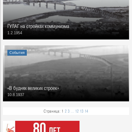
ГУЛАГ на стройках коммунизма
1.2.1954
События
«В буднях великих строек»
10.8.1937
Страница:
1
2
3
...
12
13
14