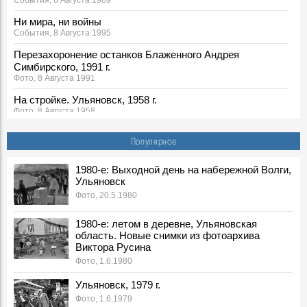
События, 8 Августа 1989
Ни мира, ни войны
События, 8 Августа 1995
Перезахоронение останков Блаженного Андрея
Симбирского, 1991 г.
Фото, 8 Августа 1991
На стройке. Ульяновск, 1958 г.
Фото, 8 Августа 1958
Строится Ленинский мемориал, конец 1960-х
Популярное
Фото, 8 Августа 1968
Каркас Ленинского мемориала, конец 1960-х гг.
1980-е: Выходной день на набережной Волги,
Фото, 8 Августа 1968
Ульяновск
Фото, 20.5.1980
Ленинский мемориал и гостиница "Венец", 1970-е
Фото, 8 Августа 1970
1980-е: летом в деревне, Ульяновская
Строительство ДК Профсоюзов, конец 1960-х
область. Новые снимки из фотоархива
Фото, 8 Августа 1969
Виктора Русина
Фото, 1.6.1980
Строительство гостиницы "Венец", конец 1960-х
Фото, 8 Августа 1969
Ульяновск, 1979 г.
1929 г. О порядке пользования автобусным сообщением
Фото, 1.6.1979