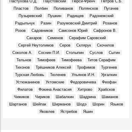
Димитровградскому драматическому театру им. А. Н.
Пастухова О.Д.
Паустовский
Перси-Френч
Петров С.Б.
Островского – 115 лет!
Пластов
Полбин
Поливанов
Полянсков
Пугачев
Места, 28 Марта 2026
Пузыревский
Пушкин
Радищев
Радонежский
Презентовали новую книгу краеведа Петра Ермошина
Радыльчук
Разин
Разумовский Дмитрий
Розанов
«Село Юлово и его окрестности»
События, 24 Марта 2026
Розов
Садовников
Самсонов Юрий
Сафронов В.
Сахаров
Семенов
Серафим Саровский
Сергей Неутолимов
Серов
Склярук
Скочилов
Соколов А.
Соснин П.И.
Столыпин
Суслов
Сытин
Тельнов
Тимофеев
Тимофеева
Титов Серафим
Тихонов
Трёшников Алексей
Трофимов
Тургенев
Турская Любовь
Тюленев
Ульянов И.Н.
Ургалкин
Устюжанинов
Ухтомские
Федоровичева
Феофан
Филатов
Фокина Анастасия
Хитрово
Храбсков
Чижиков
Чириков
Шабалкин
Шадрина
Шаманов
Шартанов
Шейпак
Ширманов
Шодэ
Шорин
Языков
Яковлев
Ястребов
Яшин