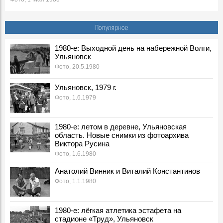
1980-е: соревнования пожарных, Ульяновская область.
Новые снимки из фотоархива Виктора Русина
Популярное
Фото, 30 Апреля 1980
1980-е: посевная, Ульяновская область. Новые снимки из
1980-е: Выходной день на набережной Волги,
Ульяновск
фотоархива Виктора Русина
Фото, 1 Мая 1980
Фото, 20.5.1980
1980-е: на производстве, стройках и в сельском
Ульяновск, 1979 г.
хозяйстве Ульяновской области. Новые снимки из
Фото, 1.6.1979
фотоархива Виктора Русина
Фото, 1 Мая 1980
Легендарного тренера Геннадия Климова похоронят на
1980-е: летом в деревне, Ульяновская
Северном кладбище
область. Новые снимки из фотоархива
Герои, 31 Марта 2026
Виктора Русина
Фото, 1.6.1980
Ледоход на Волге, вид на Речной порт. 1980-е, Ульяновск
Фото, 10 Апреля 1980
Анатолий Винник и Виталий Константинов
Покраска "Метеора" к навигации, 1980-е годы. Ульяновск
Фото, 1.1.1980
Фото, 1 Мая 1980
Опубликованы архивные номера журналов «Симбирск»
1980-е: лёгкая атлетика эстафета на
«Карамзинский сад»
стадионе «Труд», Ульяновск
События, 12 Марта 2026