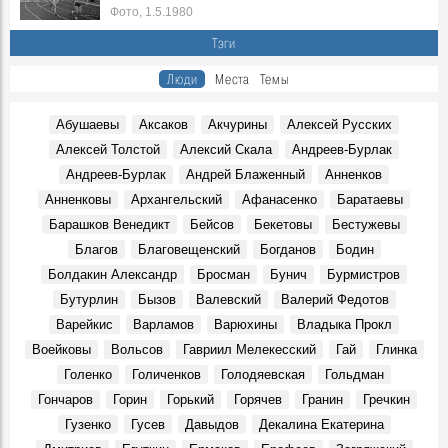
Фото, 1.5.1980
В Ульяновске презентовали издание, посвящённое
Тэги
епископу Симбирскому и Сызранскому Гурию
Герои, 30 Июня 1845
Люди
Места
Темы
Показали книги семьи Языковых и книги с автографами
потомков Языкова
Абушаевы
Аксаков
Акчурины
Алексей Русских
Герои, 16 Марта 1803
Алексей Толстой
Алексий Скала
Андреев-Бурлак
К100-летию со дня рождения краеведа и исследователя
Андреев-Бурлак
Андрей Блаженный
Анненков
Венедикта Барашкова. Видео Дворца книги
Герои, 17 Марта 1926
Анненковы
Архангельский
Афанасенко
Баратаевы
Большой театр в Симбирске-Ульяновске? Именно так
Барашков Венедикт
Бейсов
Бекетовы
Бестужевы
Места, 27 Марта 1920
Благов
Благовещенский
Богданов
Бодин
В Ульяновске умер Заслуженный тренер России
Болдакин Александр
Бросман
Бунич
Бурмистров
Геннадий Климов
Бутурлин
Бызов
Валевский
Валерий Федотов
Герои, 31 Марта 2026
Варейкис
Варламов
Варюхины
Владыка Прокл
В сквере Языкова «поселится» бронзовый заяц: цена
Воейковы
Вольсов
Гавриил Мелекесский
Гай
Глинка
вопроса — 1,9 млн рублей
Места, 31 Апреля 2026
Голенко
Голиченков
Голодяевская
Гольдман
Гончаров
Горин
Горький
Горячев
Гранин
Гречкин
В Доме Гончарова проводят экскурсии при свете
старинной лампы
Гузенко
Гусев
Давыдов
Декалина Екатерина
События, 26 Марта 2026