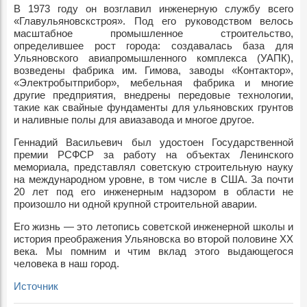
В 1973 году он возглавил инженерную службу всего
«Главульяновскстроя». Под его руководством велось
масштабное промышленное строительство,
определившее рост города: создавалась база для
Ульяновского авиапромышленного комплекса (УАПК),
возведены фабрика им. Гимова, заводы «Контактор»,
«Электробытприбор», мебельная фабрика и многие
другие предприятия, внедрены передовые технологии,
такие как свайные фундаменты для ульяновских грунтов
и наливные полы для авиазавода и многое другое.
Геннадий Васильевич был удостоен Государственной
премии РСФСР за работу на объектах Ленинского
мемориала, представлял советскую строительную науку
на международном уровне, в том числе в США. За почти
20 лет под его инженерным надзором в области не
произошло ни одной крупной строительной аварии.
Его жизнь — это летопись советской инженерной школы и
история преображения Ульяновска во второй половине XX
века. Мы помним и чтим вклад этого выдающегося
человека в наш город.
Источник