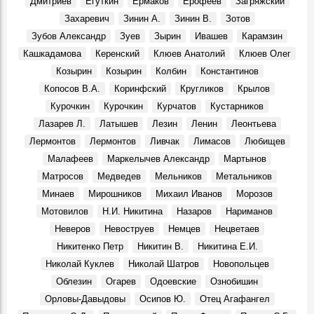
Дмитриев
Егуткин
Ермаков
Ерофеев
Загряжский
Покажут подлинные автографы космонавтов, документы
Захаревич
Зинин А.
Зинин В.
Зотов
и реликвии ветеранов Байконура
Зубов Александр
Зуев
Зырин
Ивашев
Карамзин
События, 10 Апреля 2026
Кашкадамова
Керенский
Клюев Анатолий
Клюев Олег
В Музее изобразительного искусства XX-XXI вв.
Козырин
Козырин
Колбин
Константинов
откроется юбилейная выставка Аркадия Егуткина
События, 2 Апреля 2026
Копосов В.А.
Коринфский
Кругликов
Крылов
Курочкин
Курочкин
Курчатов
Кустарников
День работника культуры. Луиза Баюра – 55 лет в
Художественном музее! Видео
Лазарев Л.
Латышев
Лезин
Ленин
Леонтьева
Герои, 25 Марта 2026
Лермонтов
Лермонтов
Ливчак
Лимасов
Любищев
Крылья. Музей «Симбирская фотография» показывает
Малафеев
Маркелычев Александр
Мартынов
уникальные кадры из семейного архива Юрия
Матросов
Медведев
Мельников
Метальников
Белозёрова, посвящённые авиации
События, 12 Марта 2026
Минаев
Мирошников
Михаил Иванов
Морозов
Мотовилов
Н.И. Никитина
Назаров
Нариманов
Перекресток улиц Минаева и 12 Сентября, 1970-е
Фото, 1 Июня 1974
Неверов
Невоструев
Немцев
Нецветаев
Судьба кавалера. Князь Сергей Михайлович Баратаев
Никитенко Петр
Никитин В.
Никитина Е.И.
Герои, 21 Октября 1861
Николай Куклев
Николай Шатров
Новопольцев
От Дворца бракосочетаний до Дома техники
Облезин
Огарев
Одоевские
Ознобишин
Фото, 1 Июля 1986
Орловы-Давыдовы
Осипов Ю.
Отец Агафангел