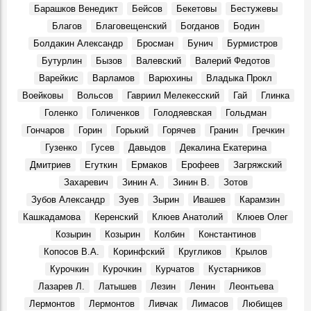
На открытие сезона в Ульяновском театре драмы
Барашков Венедикт
Бейсов
Бекетовы
Бестужевы
театралов ждёт «Кара…»
Благов
Благовещенский
Богданов
Бодин
События, 6 Августа 2025
Болдакин Александр
Бросман
Бунич
Бурмистров
Джанни Родари: «…Полную Волгу счастья!»
Бутурлин
Бызов
Валевский
Валерий Федотов
События, 2 Августа 1969
Варейкис
Варламов
Варюхины
Владыка Прокл
Новый Новоульяновск
Места, 3 Августа 1969
Воейковы
Вольсов
Гавриил Мелекесский
Гай
Глинка
Голенко
Голиченков
Голодяевская
Гольдман
7 августа 1969 года. ЦК КПСС.
События, 7 Августа 1969
Гончаров
Горин
Горький
Горячев
Гранин
Гречкин
Гузенко
Гусев
Давыдов
Декалина Екатерина
Василий Андреевич Андреев, в 1969 – 1980 гг. ректор
Ульяновского политехнического института:
Дмитриев
Егуткин
Ермаков
Ерофеев
Загряжский
Воспоминания, 7 Августа 1969
Захаревич
Зинин А.
Зинин В.
Зотов
Вниманию ульяновцев!
Зубов Александр
Зуев
Зырин
Ивашев
Карамзин
События, 7 Августа 1969
Кашкадамова
Керенский
Клюев Анатолий
Клюев Олег
Праздник в Шаховском
Козырин
Козырин
Колбин
Константинов
События, 10 Августа 1969
Копосов В.А.
Коринфский
Кругликов
Крылов
Геннадий Александрович Демочкин, литератор, краевед:
Курочкин
Курочкин
Курчатов
Кустарников
Воспоминания, 11 Августа 1969
Лазарев Л.
Латышев
Лезин
Ленин
Леонтьева
3 августа 1970 г. Совет Министров РСФСР.
Лермонтов
Лермонтов
Ливчак
Лимасов
Любищев
События, 3 Августа 1970