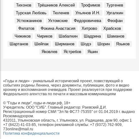
Тихонов
Трёшников Алексей
Трофимов
Тургенев
Турская Любовь
Тюленев
Ульянов И.Н.
Ургалкин
Устюжанинов
Ухтомские
Федоровичева
Феофан
Филатов
Фокина Анастасия
Хитрово
Храбсков
Чижиков
Чириков
Шабалкин
Шадрина
Шаманов
Шартанов
Шейпак
Ширманов
Шодэ
Шорин
Языков
Яковлев
Ястребов
Яшин
«Годы и люди» - уникальный исторический проект, повествующий о
событиях родины Ленина, через документы, публикации, фото и видео
хронику и воспоминания очевидцев. Проект реализуется при поддержке
Федерального агентства по печати и массовым коммуникациям
© "Годы и люди", годы-и-люди.рф, 18+
Учредитель: ООО "СИБ". Главный редактор: Раевский Д.И.
Регистрационный номер СМИ "Эл № ФС77-75355" от 01.04.2019 г. выдано
Роскомнадзором.
432011, Ульяновская область, г. Ульяновск, ул. Радищева, дом 90, офис 1
+7 (8422) 41-03-85, телефон рекламной службы: +7 (9372) 762-909,
73online@mail.ru
Политика конфиденциальности