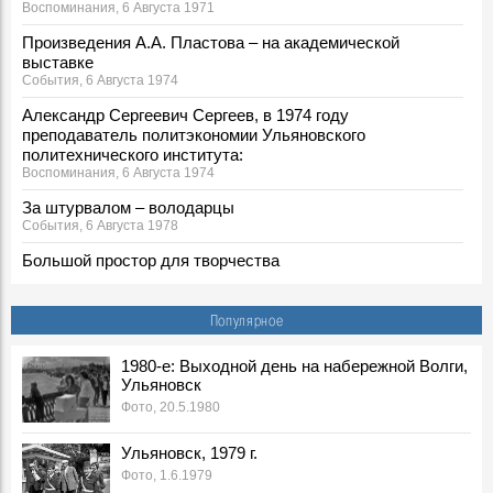
Воспоминания, 6 Августа 1971
Произведения А.А. Пластова – на академической
выставке
События, 6 Августа 1974
Александр Сергеевич Сергеев, в 1974 году
преподаватель политэкономии Ульяновского
политехнического института:
Воспоминания, 6 Августа 1974
За штурвалом – володарцы
События, 6 Августа 1978
Большой простор для творчества
События, 6 Августа 1987
Георгий Иванович Марчук ответил на вопросы
Популярное
корреспондента «Ульяновской правды»
События, 6 Августа 1989
1980-е: Выходной день на набережной Волги,
Ульяновск
***
События, 6 Августа 1990
Фото, 20.5.1980
6 августа 1991 г.
Ульяновск, 1979 г.
События, 6 Августа 1991
Фото, 1.6.1979
Зюганов не в восторге от Ульяновского обкома