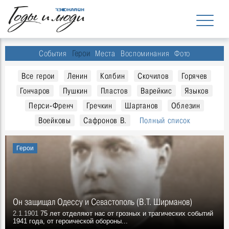
События
Герои
Места
Воспоминания
Фото
Все герои
Ленин
Колбин
Скочилов
Горячев
Гончаров
Пушкин
Пластов
Варейкис
Языков
Перси-Френч
Гречкин
Шартанов
Облезин
Воейковы
Сафронов В.
Полный список
Герои
Он защищал Одессу и Севастополь (В.Т. Ширманов)
2.1.1901
75 лет отделяют нас от грозных и трагических событий
1941 года, от героической обороны...