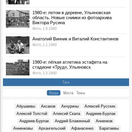
События, 6 Августа 1996
1980-е: летом в деревне, Ульяновская
Борис Николаевич Ельцин, в 1996 г. Президент РФ:
область. Новые снимки из фотоархива
Воспоминания, 6 Августа 1996
Виктора Русина
Группа "Чайф" в Речном порту Ульяновска, 2000 г.
Фото, 1.6.1980
Фото, 6 Августа 2000
Анатолий Винник и Виталий Константинов
Встреча в Ульяновске А. Лезина с Олимпиады, 1996 г.
Фото, 1.1.1980
Фото, 6 Августа 1996
Тутта Ларсен в Ульяновске: «Мое имя – это название
моей профессии»
1980-е: лёгкая атлетика эстафета на
События, 6 Августа 2023
стадионе «Труд», Ульяновск
Фото, 1.5.1980
Екатерина Гусева в Ульяновске: «Ольга из «Бригады»
стала моим Штирлицем»
Тэги
Герои, 6 Августа 2023
Люди
Места
Темы
В ульяновском музее покажут старинные рукописные
альбомы
События, 6 Августа 2024
Абушаевы
Аксаков
Акчурины
Алексей Русских
Алексей Толстой
Алексий Скала
Андреев-Бурлак
У ансамбля «Волга» новый художественный
руководитель
Андреев-Бурлак
Андрей Блаженный
Анненков
Герои, 6 Августа 2024
Анненковы
Архангельский
Афанасенко
Баратаевы