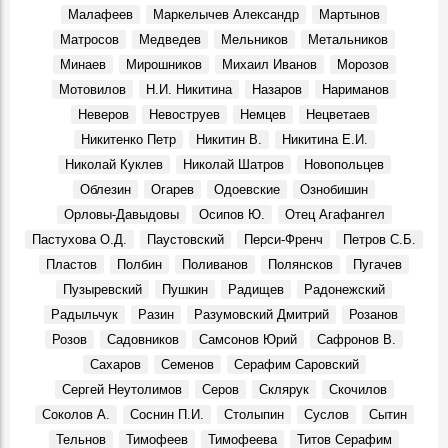
Малафеев
Маркелычев Александр
Мартынов
Александр Сергеевич Сергеев, в 1970 году конструктор
Матросов
Медведев
Мельников
Метальников
особого конструкторского бюро Ульяновского
механического завода:
Минаев
Мирошников
Михаил Иванов
Морозов
Воспоминания, 10 Августа 1970
Мотовилов
Н.И. Никитина
Назаров
Нариманов
По сниженным ценам
Неверов
Невоструев
Немцев
Нецветаев
События, 1 Августа 1971
Никитенко Петр
Никитин В.
Никитина Е.И.
Ульяновский гормолзавод
Николай Куклев
Николай Шатров
Новопольцев
События, 3 Августа 1971
Облезин
Огарев
Одоевские
Ознобишин
Орловы-Давыдовы
Осипов Ю.
Отец Агафангел
Пастухова О.Д.
Паустовский
Перси-Френч
Петров С.Б.
Пластов
Полбин
Поливанов
Полянсков
Пугачев
Пузыревский
Пушкин
Радищев
Радонежский
Радыльчук
Разин
Разумовский Дмитрий
Розанов
Розов
Садовников
Самсонов Юрий
Сафронов В.
Сахаров
Семенов
Серафим Саровский
Сергей Неутолимов
Серов
Склярук
Скочилов
Соколов А.
Соснин П.И.
Столыпин
Суслов
Сытин
Тельнов
Тимофеев
Тимофеева
Титов Серафим