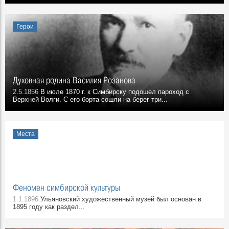
Герои
Духовная родина Василия Розанова
2.5.1856
В июле 1870 г. к Симбирску подошел пароход с
Верхней Волги. С его борта сошли на берег три...
Места
Феномен симбирской культуры
1.1.1896
Ульяновский художественный музей был основан в
1895 году как раздел...