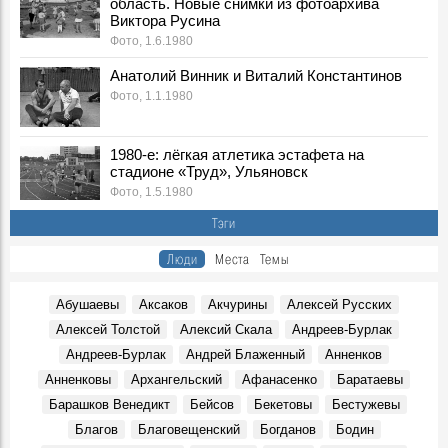
область. Новые снимки из фотоархива
Воспоминания, 6 Августа 1996
Виктора Русина
Группа "Чайф" в Речном порту Ульяновска, 2000 г.
Фото, 1.6.1980
Фото, 6 Августа 2000
Анатолий Винник и Виталий Константинов
Встреча в Ульяновске А. Лезина с Олимпиады, 1996 г.
Фото, 1.1.1980
Фото, 6 Августа 1996
Тутта Ларсен в Ульяновске: «Мое имя – это название
моей профессии»
1980-е: лёгкая атлетика эстафета на
События, 6 Августа 2023
стадионе «Труд», Ульяновск
Фото, 1.5.1980
Екатерина Гусева в Ульяновске: «Ольга из «Бригады»
стала моим Штирлицем»
Тэги
Герои, 6 Августа 2023
Люди
Места
Темы
В ульяновском музее покажут старинные рукописные
альбомы
События, 6 Августа 2024
Абушаевы
Аксаков
Акчурины
Алексей Русских
Алексей Толстой
Алексий Скала
Андреев-Бурлак
У ансамбля «Волга» новый художественный
руководитель
Андреев-Бурлак
Андрей Блаженный
Анненков
Герои, 6 Августа 2024
Анненковы
Архангельский
Афанасенко
Баратаевы
На открытие сезона в Ульяновском театре драмы
Барашков Венедикт
Бейсов
Бекетовы
Бестужевы
театралов ждёт «Кара…»
Благов
Благовещенский
Богданов
Бодин
События, 6 Августа 2025