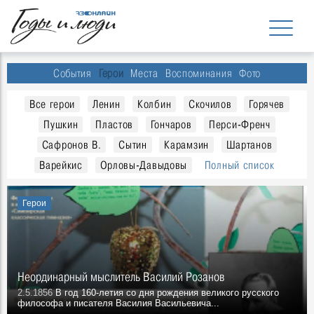
События
Герои
Места
Воспоминания
Фото
Все герои
Ленин
Колбин
Скочилов
Горячев
Пушкин
Пластов
Гончаров
Перси-Френч
Сафронов В.
Сытин
Карамзин
Шартанов
Варейкис
Орловы-Давыдовы
Полный список
Герои
Неординарный мыслитель Василий Розанов
2.5.1856
В год 160-летия со дня рождения великого русского
философа и писателя Василия Васильевича...