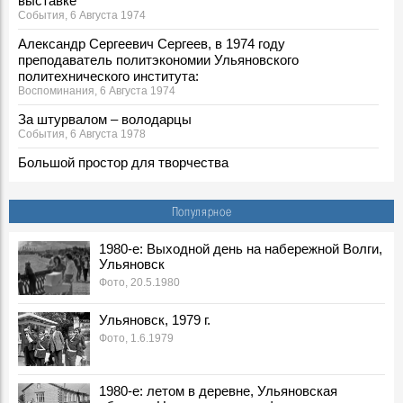
выставке
События, 6 Августа 1974
Александр Сергеевич Сергеев, в 1974 году
преподаватель политэкономии Ульяновского
политехнического института:
Воспоминания, 6 Августа 1974
За штурвалом – володарцы
События, 6 Августа 1978
Большой простор для творчества
События, 6 Августа 1987
Георгий Иванович Марчук ответил на вопросы
Популярное
корреспондента «Ульяновской правды»
События, 6 Августа 1989
1980-е: Выходной день на набережной Волги,
Ульяновск
***
События, 6 Августа 1990
Фото, 20.5.1980
6 августа 1991 г.
Ульяновск, 1979 г.
События, 6 Августа 1991
Фото, 1.6.1979
Зюганов не в восторге от Ульяновского обкома
События, 6 Августа 1996
1980-е: летом в деревне, Ульяновская
Борис Николаевич Ельцин, в 1996 г. Президент РФ: