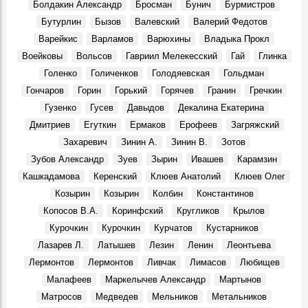
Болдакин Александр
Бросман
Бунич
Бурмистров
Джанни Родари: «…Полную Волгу счастья!»
Бутурлин
Бызов
Валевский
Валерий Федотов
События, 2 Августа 1969
Варейкис
Варламов
Варюхины
Владыка Прокл
Новый Новоульяновск
Места, 3 Августа 1969
Воейковы
Вольсов
Гавриил Мелекесский
Гай
Глинка
Голенко
Голиченков
Голодяевская
Гольдман
7 августа 1969 года. ЦК КПСС.
События, 7 Августа 1969
Гончаров
Горин
Горький
Горячев
Гранин
Гречкин
Гузенко
Гусев
Давыдов
Декалина Екатерина
Василий Андреевич Андреев, в 1969 – 1980 гг. ректор
Ульяновского политехнического института:
Дмитриев
Егуткин
Ермаков
Ерофеев
Загряжский
Воспоминания, 7 Августа 1969
Захаревич
Зинин А.
Зинин В.
Зотов
Вниманию ульяновцев!
Зубов Александр
Зуев
Зырин
Ивашев
Карамзин
События, 7 Августа 1969
Кашкадамова
Керенский
Клюев Анатолий
Клюев Олег
Праздник в Шаховском
Козырин
Козырин
Колбин
Константинов
События, 10 Августа 1969
Копосов В.А.
Коринфский
Кругликов
Крылов
Геннадий Александрович Демочкин, литератор, краевед:
Курочкин
Курочкин
Курчатов
Кустарников
Воспоминания, 11 Августа 1969
Лазарев Л.
Латышев
Лезин
Ленин
Леонтьева
3 августа 1970 г. Совет Министров РСФСР.
Лермонтов
Лермонтов
Ливчак
Лимасов
Любищев
События, 3 Августа 1970
Малафеев
Маркелычев Александр
Мартынов
Александр Сергеевич Сергеев, в 1970 году конструктор
Матросов
Медведев
Мельников
Метальников
особого конструкторского бюро Ульяновского