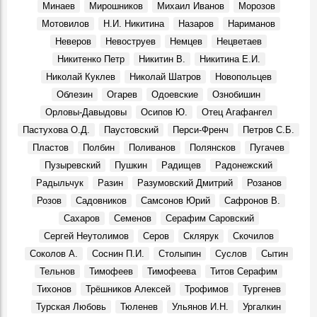
механического завода:
Минаев
Мирошников
Михаил Иванов
Морозов
Воспоминания, 10 Августа 1970
Мотовилов
Н.И. Никитина
Назаров
Нариманов
По сниженным ценам
Неверов
Невоструев
Немцев
Нецветаев
События, 1 Августа 1971
Никитенко Петр
Никитин В.
Никитина Е.И.
Ульяновский гормолзавод
Николай Куклев
Николай Шатров
Новопольцев
События, 3 Августа 1971
Облезин
Огарев
Одоевские
Ознобишин
Орловы-Давыдовы
Осипов Ю.
Отец Агафангел
Пастухова О.Д.
Паустовский
Перси-Френч
Петров С.Б.
Пластов
Полбин
Поливанов
Полянсков
Пугачев
Пузыревский
Пушкин
Радищев
Радонежский
Радыльчук
Разин
Разумовский Дмитрий
Розанов
Розов
Садовников
Самсонов Юрий
Сафронов В.
Сахаров
Семенов
Серафим Саровский
Сергей Неутолимов
Серов
Склярук
Скочилов
Соколов А.
Соснин П.И.
Столыпин
Суслов
Сытин
Тельнов
Тимофеев
Тимофеева
Титов Серафим
Тихонов
Трёшников Алексей
Трофимов
Тургенев
Турская Любовь
Тюленев
Ульянов И.Н.
Ургалкин