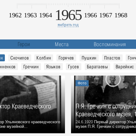
1965
1962
1963
1964
1966
1967
1968
выбрать год
Герои
Места
Воспоминания
ин
Скочилов
Колбин
Горячев
Пушкин
Пластов
Гон
нненков
Гречкин
Языков
Гусев
Баратаевы
Варейкис
Фото
ектор Краеведческого
П.Я. Гречкин с сотрудн
Краеведческого музея, 1
р Ульяновского краеведческого
24.6.1920
Первый директор Улья
оне музейной...
музея П.Я. Гречкин с сотрудника