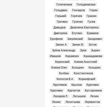
Голиченков
Голодяевская
Гольдман
Гончаров
Горин
Горький
Горячев
Гранин
Гречкин
Гузенко
Гусев
Давыдов
Декалина Екатерина
Дмитриев
Егуткин
Ермаков
Ерофеев
Загряжский
Захаревич
Зинин А.
Зинин В.
Зотов
Зубов Александр
Зуев
Зырин
Ивашев
Карамзин
Кашкадамова
Керенский
Клюев Анатолий
Клюев Олег
Козырин
Козырин
Колбин
Константинов
Копосов В.А.
Коринфский
Кругликов
Крылов
Курочкин
Курочкин
Курчатов
Кустарников
Лазарев Л.
Латышев
Лезин
Ленин
Леонтьева
Лермонтов