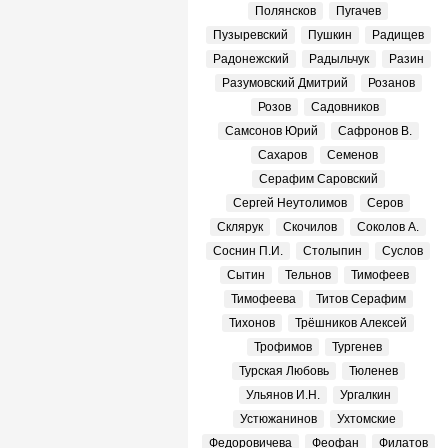
Полянсков
Пугачев
Пузыревский
Пушкин
Радищев
Радонежский
Радыльчук
Разин
Разумовский Дмитрий
Розанов
Розов
Садовников
Самсонов Юрий
Сафронов В.
Сахаров
Семенов
Серафим Саровский
Сергей Неутолимов
Серов
Склярук
Скочилов
Соколов А.
Соснин П.И.
Столыпин
Суслов
Сытин
Тельнов
Тимофеев
Тимофеева
Титов Серафим
Тихонов
Трёшников Алексей
Трофимов
Тургенев
Турская Любовь
Тюленев
Ульянов И.Н.
Ургалкин
Устюжанинов
Ухтомские
Федоровичева
Феофан
Филатов