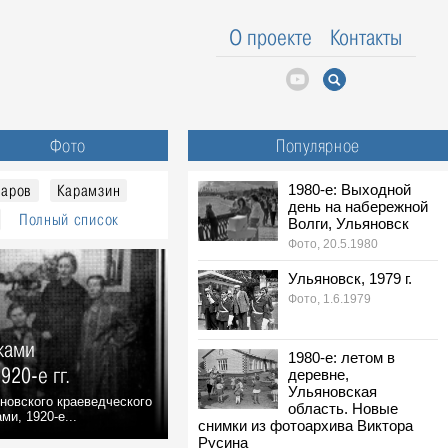
О проекте
Контакты
Фото
Популярное
чаров
Карамзин
1980-е: Выходной
день на набережной
Полный список
Волги, Ульяновск
Фото, 20.5.1980
Ульяновск, 1979 г.
Фото, 1.6.1979
иками
1980-е: летом в
920-е гг.
деревне,
Ульяновская
новского краеведческого
область. Новые
ми, 1920-е...
снимки из фотоархива Виктора
Русина