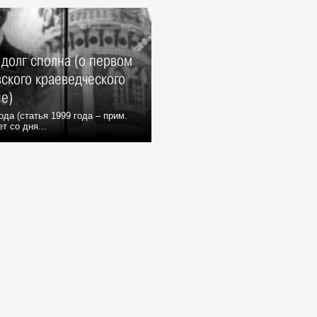
долг сполна (о первом
ского краеведческого
не)
ода (статья 1999 года – прим.
т со дня...