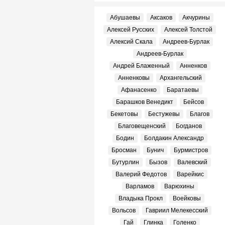
Абушаевы
Аксаков
Акчурины
Алексей Русских
Алексей Толстой
Алексий Скала
Андреев-Бурлак
Андреев-Бурлак
Андрей Блаженный
Анненков
Анненковы
Архангельский
Афанасенко
Баратаевы
Барашков Венедикт
Бейсов
Бекетовы
Бестужевы
Благов
Благовещенский
Богданов
Бодин
Болдакин Александр
Бросман
Бунич
Бурмистров
Бутурлин
Бызов
Валевский
Валерий Федотов
Варейкис
Варламов
Варюхины
Владыка Прокл
Воейковы
Вольсов
Гавриил Мелекесский
Гай
Глинка
Голенко