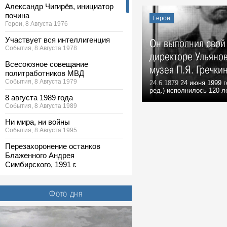
Александр Чигирёв, инициатор
почина
Герои
Герои, 8 Августа 1976
Участвует вся интеллигенция
Он выполнил свой 
События, 8 Августа 1978
директоре Ульянов
Всесоюзное совещание
музея П.Я. Гречки
политработников МВД
События, 8 Августа 1979
24.6.1879
24 июня 1999 г
ред.) исполнилось 120 ле
8 августа 1989 года
События, 8 Августа 1989
Ни мира, ни войны
События, 8 Августа 1995
Перезахоронение останков
Блаженного Андрея
Симбирского, 1991 г.
Фото, 8 Августа 1991
На стройке. Ульяновск, 1958 г.
Фото дня
Фото, 8 Августа 1958
Строится Ленинский мемориал,
конец 1960-х