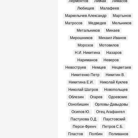
Лермонтов
Ливчак
Лимасов
Любищев
Малафеев
Маркелычев Александр
Мартынов
Матросов
Медведев
Мельников
Метальников
Минаев
Мирошников
Михаил Иванов
Морозов
Мотовилов
Н.И. Никитина
Назаров
Нариманов
Неверов
Невоструев
Немцев
Нецветаев
Никитенко Петр
Никитин В.
Никитина Е.И.
Николай Куклев
Николай Шатров
Новопольцев
Облезин
Огарев
Одоевские
Ознобишин
Орловы-Давыдовы
Осипов Ю.
Отец Агафангел
Пастухова О.Д.
Паустовский
Перси-Френч
Петров С.Б.
Пластов
Полбин
Поливанов