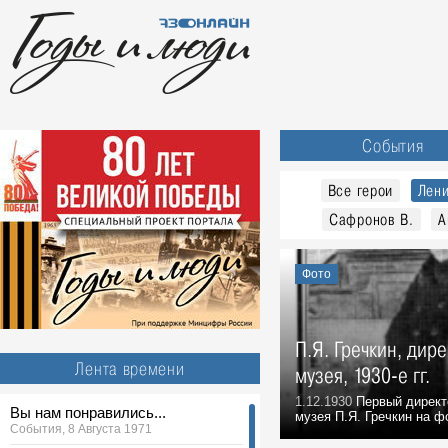
События
Все герои
Лен
Сафронов В.
А
Фото
П.Я. Гречкин, дир
Лента времени
музея, 1930-е гг.
1.12.1930
Первый директо
Вы нам понравились...
музея П.Я. Гречкин на ф
События, 8 Августа 1971