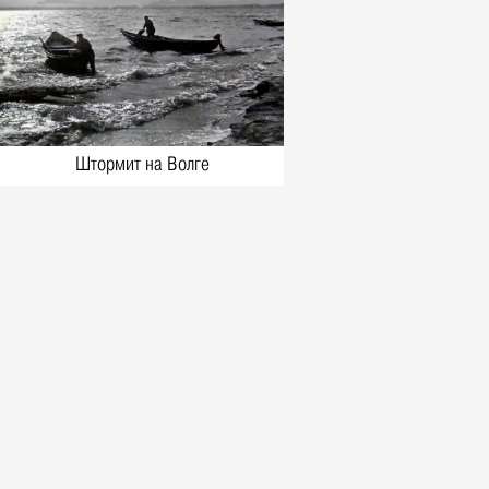
Фото, 8 Августа 1968
Каркас Ленинского мемориала,
конец 1960-х гг.
Фото, 8 Августа 1968
Ленинский мемориал и гостиница
"Венец", 1970-е
Фото, 8 Августа 1970
Штормит на Волге
Строительство ДК Профсоюзов,
конец 1960-х
Фото, 8 Августа 1969
Строительство гостиницы
"Венец", конец 1960-х
Фото, 8 Августа 1969
1929 г. О порядке пользования
автобусным сообщением в
городе Ульяновске
События, 8 Августа 1929
Тайна кадетской казны
События, 8 Августа 1896
Херувимы - крылатые небесные