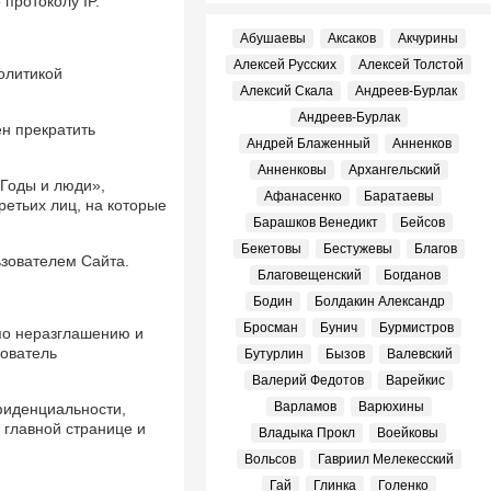
 протоколу IP.
Абушаевы
Аксаков
Акчурины
Алексей Русских
Алексей Толстой
олитикой
Алексий Скала
Андреев-Бурлак
Андреев-Бурлак
ен прекратить
Андрей Блаженный
Анненков
Анненковы
Архангельский
«Годы и люди»,
Афанасенко
Баратаевы
ретьих лиц, на которые
Барашков Венедикт
Бейсов
Бекетовы
Бестужевы
Благов
ьзователем Сайта.
Благовещенский
Богданов
Бодин
Болдакин Александр
Бросман
Бунич
Бурмистров
по неразглашению и
ователь
Бутурлин
Бызов
Валевский
Валерий Федотов
Варейкис
Варламов
Варюхины
фиденциальности,
главной странице и
Владыка Прокл
Воейковы
Вольсов
Гавриил Мелекесский
Гай
Глинка
Голенко