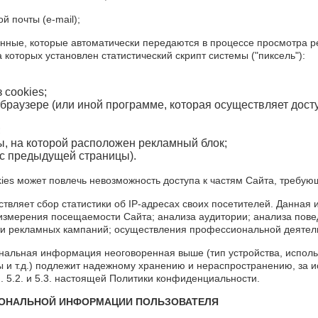
й почты (e-mail);
анные, которые автоматически передаются в процессе просмотра р
 которых установлен статистический скрипт системы ("пиксель"):
 cookies;
раузере (или иной программе, которая осуществляет досту
;
ы, на которой расположен рекламный блок;
с предыдущей страницы).
kies может повлечь невозможность доступа к частям Сайта, требу
ствляет сбор статистики об IP-адресах своих посетителей. Данна
 измерения посещаемости Сайта; анализа аудитории; анализа пове
и рекламных кампаний; осуществления профессиональной деятель
ональная информация неоговоренная выше (тип устройства, испол
 и т.д.) подлежит надежному хранению и нераспространению, за и
. 5.2. и 5.3. настоящей Политики конфиденциальности.
РСОНАЛЬНОЙ ИНФОРМАЦИИ ПОЛЬЗОВАТЕЛЯ