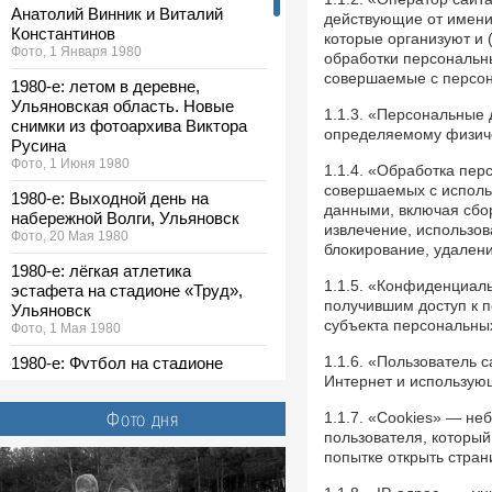
Анатолий Винник и Виталий
действующие от имени
Константинов
которые организуют и 
Фото, 1 Января 1980
обработки персональн
совершаемые с персо
1980-е: летом в деревне,
Ульяновская область. Новые
1.1.3. «Персональные
снимки из фотоархива Виктора
определяемому физиче
Русина
Фото, 1 Июня 1980
1.1.4. «Обработка пер
совершаемых с исполь
1980-е: Выходной день на
данными, включая сбор
набережной Волги, Ульяновск
извлечение, использов
Фото, 20 Мая 1980
блокирование, удален
1980-е: лёгкая атлетика
1.1.5. «Конфиденциал
эстафета на стадионе «Труд»,
получившим доступ к 
Ульяновск
субъекта персональных
Фото, 1 Мая 1980
1.1.6. «Пользователь 
1980-е: Футбол на стадионе
Интернет и использующ
«Спартак», Ульяновск
Фото, 1 Мая 1980
Фото дня
1.1.7. «Cookies» — н
1980-е: выставка ДОСААФ,
пользователя, который
Ульяновск. Новые снимки из
попытке открыть стран
фотоархива Виктора Русина