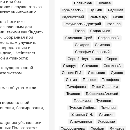
ии или без
Полянсков
Пугачев
также в случае отзыва
Пузыревский
Пушкин
Радищев
лежат уничтожению.
Радонежский
Радыльчук
Разин
е в Политике
Разумовский Дмитрий
Розанов
назначенным для
Розов
Садовников
и, такими как Яндекс-
e». Собранная при
Самсонов Юрий
Сафронов В.
мочь нам улучшить
Сахаров
Семенов
 передаваться и
Серафим Саровский
декс, LiveInternet
ой активности;
Сергей Неутолимов
Серов
Склярук
Скочилов
Соколов А.
 государственной
дательством
Соснин П.И.
Столыпин
Суслов
Сытин
Тельнов
Тимофеев
Тимофеева
Титов Серафим
теля об утрате или
Тихонов
Трёшников Алексей
Трофимов
Тургенев
ы персональной
енения, блокирования,
Турская Любовь
Тюленев
Ульянов И.Н.
Ургалкин
Устюжанинов
Ухтомские
вращению убытков или
анных Пользователя.
Федоровичева
Феофан
Филатов