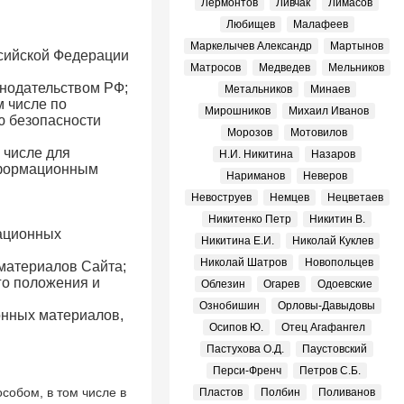
Лермонтов
Ливчак
Лимасов
Любищев
Малафеев
Маркелычев Александр
Мартынов
сийской Федерации
Матросов
Медведев
Мельников
нодательством РФ;
Метальников
Минаев
м числе по
Мирошников
Михаил Иванов
ю безопасности
Морозов
Мотовилов
 числе для
Н.И. Никитина
Назаров
нформационным
Нариманов
Неверов
Невоструев
Немцев
Нецветаев
Никитенко Петр
Никитин В.
ационных
Никитина Е.И.
Николай Куклев
Николай Шатров
Новопольцев
материалов Сайта;
го положения и
Облезин
Огарев
Одоевские
Ознобишин
Орловы-Давыдовы
онных материалов,
Осипов Ю.
Отец Агафангел
Пастухова О.Д.
Паустовский
Перси-Френч
Петров С.Б.
собом, в том числе в
Пластов
Полбин
Поливанов