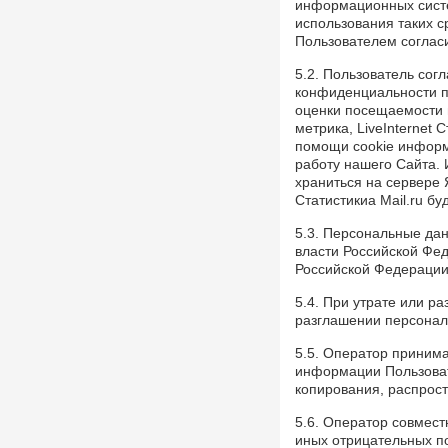
юбилейная выставка Аркадия
информационных систе
Егуткина
использования таких с
События, 2 Апреля 2026
Пользователем соглас
День работника культуры. Луиза
5.2. Пользователь сог
Баюра – 55 лет в
конфиденциальности п
Художественном музее! Видео
оценки посещаемости в
Герои, 25 Марта 2026
метрика, LiveInternet 
помощи cookie информ
Крылья. Музей «Симбирская
работу нашего Сайта. 
фотография» показывает
храниться на сервере Я
уникальные кадры из семейного
Статистикиа Mail.ru б
архива Юрия Белозёрова,
посвящённые авиации
5.3. Персональные да
События, 12 Марта 2026
власти Российской Фед
Российской Федерации
Перекресток улиц Минаева и 12
Сентября, 1970-е
5.4. При утрате или 
Фото, 1 Июня 1974
разглашении персонал
Судьба кавалера. Князь Сергей
5.5. Оператор приним
Михайлович Баратаев
информации Пользоват
Герои, 21 Октября 1861
копирования, распрост
От Дворца бракосочетаний до
Дома техники
5.6. Оператор совмес
Фото, 1 Июля 1986
иных отрицательных п