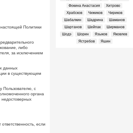
Фокина Анастасия
Хитрово
Храбсков
Чижиков
Чириков
Шабалкин
Шадрина
Шаманов
4 настоящей Политики
Шартанов
Шейпак
Ширманов
Шодэ
Шорин
Языков
Яковлев
Ястребов
Яшин
предварительного
кование, либо
теля, за исключением
х данных
ации в существующем
у Пользователю, с
полномоченного органа
я недостоверных
ответственность, если