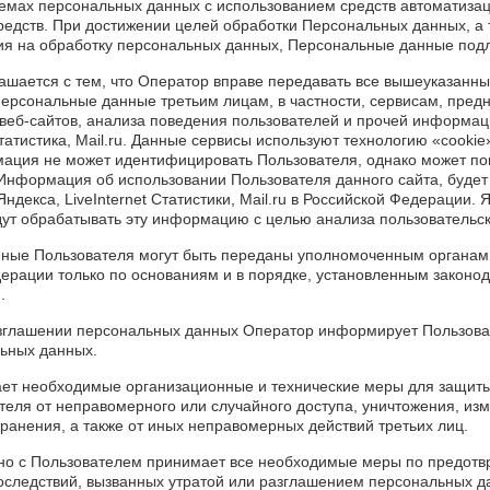
мах персональных данных с использованием средств автоматизац
редств. При достижении целей обработки Персональных данных, а 
ия на обработку персональных данных, Персональные данные под
лашается с тем, что Оператор вправе передавать все вышеуказанны
ерсональные данные третьим лицам, в частности, сервисам, пред
еб-сайтов, анализа поведения пользователей и прочей информаци
Статистика, Mail.ru. Данные сервисы используют технологию «cooki
ация не может идентифицировать Пользователя, однако может по
Информация об использовании Пользователя данного сайта, будет
ндекса, LiveInternet Статистики, Mail.ru в Российской Федерации. Ян
удут обрабатывать эту информацию с целью анализа пользовательск
нные Пользователя могут быть переданы уполномоченным органам
ерации только по основаниям и в порядке, установленным законо
.
разглашении персональных данных Оператор информирует Пользова
ьных данных.
ает необходимые организационные и технические меры для защит
еля от неправомерного или случайного доступа, уничтожения, изм
ранения, а также от иных неправомерных действий третьих лиц.
тно с Пользователем принимает все необходимые меры по предот
оследствий, вызванных утратой или разглашением персональных д