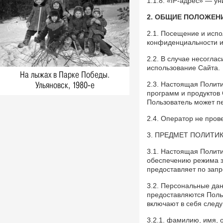
1.1.8. «IP-адрес» — у
Фото, 1 Мая 1980
1980-е: соревнования пожарных,
2. ОБЩИЕ ПОЛОЖЕН
Ульяновская область. Новые
2.1. Посещение и исп
снимки из фотоархива Виктора
конфиденциальности и
Русина
Фото, 30 Апреля 1980
2.2. В случае несогла
1980-е: посевная, Ульяновская
использование Сайта.
На лыжах в Парке Победы.
область. Новые снимки из
Ульяновск, 1980-е
2.3. Настоящая Полит
фотоархива Виктора Русина
программ и продуктов 
Фото, 1 Мая 1980
Пользователь может пе
1980-е: на производстве,
стройках и в сельском хозяйстве
2.4. Оператор не про
Ульяновской области. Новые
3. ПРЕДМЕТ ПОЛИТ
снимки из фотоархива Виктора
Русина
3.1. Настоящая Полит
Фото, 1 Мая 1980
обеспечению режима з
Легендарного тренера Геннадия
предоставляет по запр
Климова похоронят на Северном
3.2. Персональные да
кладбище
предоставляются Поль
Герои, 31 Марта 2026
включают в себя сле
Ледоход на Волге, вид на Речной
порт. 1980-е, Ульяновск
3.2.1. фамилию, имя, 