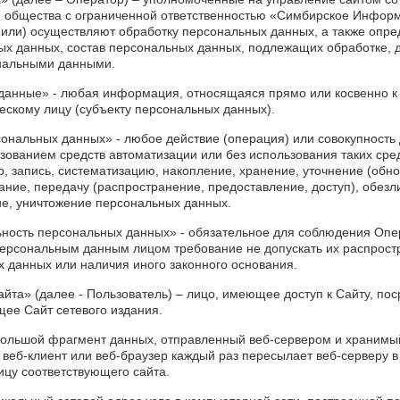
 общества с ограниченной ответственностью «Симбирское Инфор
(или) осуществляют обработку персональных данных, а также опр
ых данных, состав персональных данных, подлежащих обработке, д
нальными данными.
 данные» - любая информация, относящаяся прямо или косвенно 
скому лицу (субъекту персональных данных).
сональных данных» - любое действие (операция) или совокупность 
зованием средств автоматизации или без использования таких сре
, запись, систематизацию, накопление, хранение, уточнение (обн
ание, передачу (распространение, предоставление, доступ), обезл
ие, уничтожение персональных данных.
ьность персональных данных» - обязательное для соблюдения Оп
персональным данным лицом требование не допускать их распрост
 данных или наличия иного законного основания.
сайта» (далее - Пользователь) – лицо, имеющее доступ к Сайту, по
ее Сайт сетевого издания.
ебольшой фрагмент данных, отправленный веб-сервером и хранимы
 веб-клиент или веб-браузер каждый раз пересылает веб-серверу 
ицу соответствующего сайта.