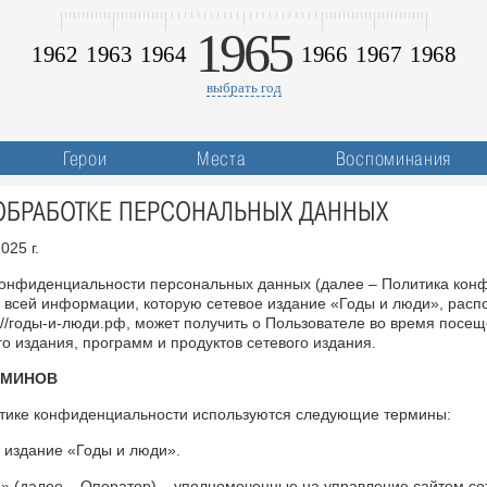
1965
1962
1963
1964
1966
1967
1968
выбрать год
Герои
Места
Воспоминания
ОБРАБОТКЕ ПЕРСОНАЛЬНЫХ ДАННЫХ
025 г.
онфиденциальности персональных данных (далее – Политика кон
и всей информации, которую сетевое издание «Годы и люди», рас
//годы-и-люди.рф, может получить о Пользователе во время посе
о издания, программ и продуктов сетевого издания.
РМИНОВ
итике конфиденциальности используются следующие термины:
е издание «Годы и люди».
а» (далее – Оператор) – уполномоченные на управление сайтом со