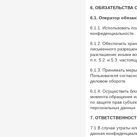
Димитровградскому
6. ОБЯЗАТЕЛЬСТВА 
драматическому театру им. А. Н.
Островского – 115 лет!
6.1.
Оператор обязан
Места, 28 Марта 2026
6.1.1. Использовать п
Презентовали новую книгу
конфиденциальности.
краеведа Петра Ермошина
«Село Юлово и его окрестности»
6.1.2. Обеспечить хр
События, 24 Марта 2026
письменного разрешени
разглашение иными во
п.п. 5.2. и 5.3. наст
6.1.3. Принимать мер
Пользователя согласн
деловом обороте.
6.1.4. Осуществить б
момента обращения ил
по защите прав субъе
персональных данных 
7. ОТВЕТСТВЕННОС
7.1 В случае утраты 
данная конфиденциал