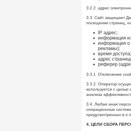
Фото, 10 Апреля 1980
3.2.2. адрес электронно
Покраска "Метеора" к навигации,
1980-е годы. Ульяновск
3.3. Сайт защищает Д
Фото, 1 Мая 1980
посещении страниц, на
Опубликованы архивные номера
IP адрес;
журналов «Симбирск»
информация из
«Карамзинский сад»
информация о б
События, 12 Марта 2026
рекламы);
время доступа
В Ульяновске презентовали
адрес страниц
издание, посвящённое епископу
реферер (адре
Симбирскому и Сызранскому
Гурию
3.3.1. Отключение coo
Герои, 30 Июня 1845
3.3.2. Оператор осуще
Показали книги семьи Языковых
используется с целью
и книги с автографами потомков
анализа эффективност
Языкова
Герои, 16 Марта 1803
3.4. Любая иная перс
операционные системы
К100-летию со дня рождения
предусмотренных в п.п
краеведа и исследователя
Венедикта Барашкова. Видео
4. ЦЕЛИ СБОРА ПЕ
Дворца книги
Герои, 17 Марта 1926