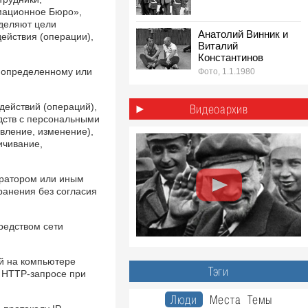
мационное Бюро»,
еделяют цели
Анатолий Винник и
ействия (операции),
Виталий
Константинов
к определенному или
Фото, 1.1.1980
1980-е: лёгкая
действий (операций),
атлетика эстафета
Видеоархив
на стадионе «Труд»,
дств с персональными
Ульяновск
овление, изменение),
ичивание,
Фото, 1.5.1980
ератором или иным
ранения без согласия
средством сети
й на компьютере
Тэги
в HTTP-запросе при
Люди
Места
Темы