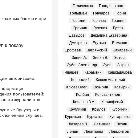
Голиченков
Голодяевская
Гольдман
Гончаров
Горин
екламных блоков и при
Горький
Горячев
Гранин
Гречкин
Гузенко
Гусев
Давыдов
Декалина Екатерина
Дмитриев
Егуткин
Ермаков
п к показу
Ерофеев
Загряжский
Захаревич
Зинин А.
Зинин В.
Зотов
Зубов Александр
Зуев
Зырин
Ивашев
Карамзин
Кашкадамова
ющим авторизации.
Керенский
Клюев Анатолий
Клюев Олег
Козырин
Козырин
я информация
дения пользователей;
Колбин
Константинов
ности журналистов.
Копосов В.А.
Коринфский
ьзуемые браузеры и
Кругликов
Крылов
Курочкин
сключением случаев,
Курочкин
Курчатов
Кустарников
Лазарев Л.
Латышев
Лезин
Ленин
Леонтьева
Лермонтов