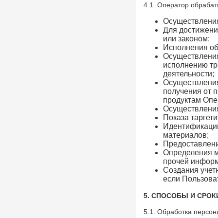
4.1. Оператор обраба
Большой театр в Симбирске-
Осуществления
Ульяновске? Именно так
Для достижени
Места, 27 Марта 1920
или законом;
В Ульяновске умер Заслуженный
Исполнения об
тренер России Геннадий Климов
Осуществления 
Герои, 31 Марта 2026
исполнению тр
деятельности;
В сквере Языкова «поселится»
Осуществления
бронзовый заяц: цена вопроса —
получения от 
1,9 млн рублей
продуктам Опе
Места, 31 Апреля 2026
Осуществлени
Показа таргет
В Доме Гончарова проводят
Идентификации
экскурсии при свете старинной
материалов;
лампы
Предоставлени
События, 26 Марта 2026
Определения м
Покажут подлинные автографы
прочей информ
космонавтов, документы и
Создания учет
реликвии ветеранов Байконура
если Пользоват
События, 10 Апреля 2026
5. СПОСОБЫ И СРО
В Музее изобразительного
искусства XX-XXI вв. откроется
5.1. Обработка персо