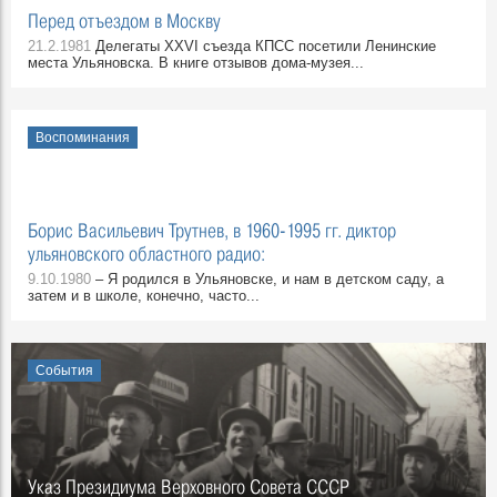
Перед отъездом в Москву
21.2.1981
Делегаты XXVI съезда КПСС посетили Ленинские
места Ульяновска. В книге отзывов дома-музея...
Воспоминания
Борис Васильевич Трутнев, в 1960-1995 гг. диктор
ульяновского областного радио:
9.10.1980
– Я родился в Ульяновске, и нам в детском саду, а
затем и в школе, конечно, часто...
События
Указ Президиума Верховного Совета СССР