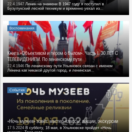
22.4.1947
Ленин на знамени В 1947 году я поступил в
Бузулукский лесной техникум и временно уехал из...
Воспоминания
Книга «Объективом и пером о былом». Часть I. 30 ЛЕТ С
ТЕЛЕВИДЕНИЕМ. По ленинскому пути
22.4.1946
По ленинскому пути Ульяновск связан с именем
Ленина как никакой другой город, и ленинская...
События
«Ночь музеев» зовёт: мастер-классы, лекции, экскурсии
17.5.2024
В субботу, 18 мая, в Ульяновске пройдет «Ночь