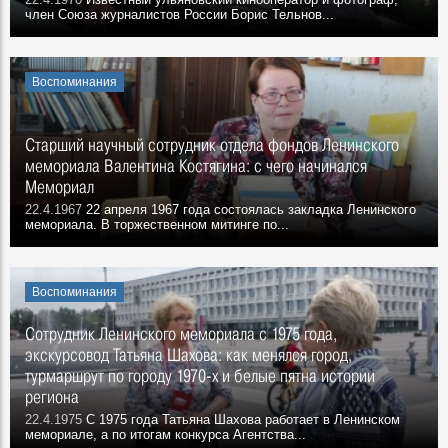
член Союза журналистов России Борис Тельнов...
Воспоминания
Старший научный сотрудник отдела фондов Ленинского
мемориала Валентина Костягина: с чего начинался
Мемориал
22.4.1967
22 апреля 1967 года состоялась закладка Ленинского
мемориала. В торжественном митинге по...
Воспоминания
Сотрудник Ленинского мемориала с 1975 года,
экскурсовод Татьяна Шахова: как менялся город,
турмаршрут по городу 1970-х и белые пятна истории
региона
22.4.1975
С 1975 года Татьяна Шахова работает в Ленинском
мемориале, а по итогам конкурса Агентства...