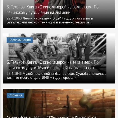
Б. Тельнов. Книга «С кинокамерой из века в век». По
ленинскому пути. Ленин на знамени
22.4.1960
Ленин на знамени В 1947 году я поступил в
Бузулукский лесной техникум и временно уехал из...
Воспоминания
Б. Тельнов. Книга «С кинокамерой из века в век». По
ленинскому пути. Музей после войны был в лесах
22.4.1946
Музей после войны был в лесах Судьба сложилась
так, что моего отца в 1946-м году перевели...
События
Акция «Ночь музеев – 2025» пройдет в Ульяновской