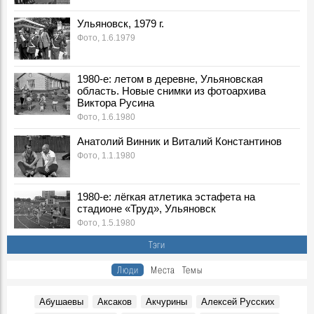
Телеграмма
Ульяновск, 1979 г.
События, 7 Августа 1981
Фото, 1.6.1979
Сюда идут миллионы
События, 7 Августа 1982
1980-е: летом в деревне, Ульяновская
Добрым словом помянут
область. Новые снимки из фотоархива
События, 7 Августа 1982
Виктора Русина
Пленум Цильнинского райкома КПСС
Фото, 1.6.1980
События, 7 Августа 1991
Анатолий Винник и Виталий Константинов
Из репортажа Г.А. Демочкина на «Радио России»:
Фото, 1.1.1980
События, 7 Августа 1992
Ульяновские вездеходы завоевывают американский
рынок
1980-е: лёгкая атлетика эстафета на
События, 7 Августа 1993
стадионе «Труд», Ульяновск
Фото, 1.5.1980
Из записок Г.А. Демочкина:
Воспоминания, 7 Августа 1993
Тэги
Лауреат Нобелевской премии Ж.И. Алферов в
Люди
Места
Темы
Ленинском мемориале
Фото, 7 Августа 2005
Абушаевы
Аксаков
Акчурины
Алексей Русских
"Кроме очень немногих, в России нет недовольных":