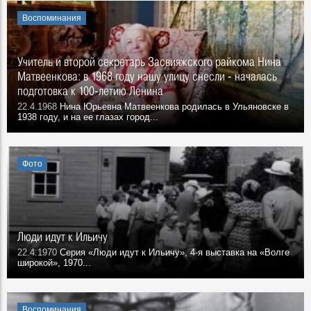
Воспоминания
Учитель и второй секретарь Засвияжского райкома Нина
Матвеенкова: в 1968 году нашу улицу снесли - началась
подготовка к 100-летию Ленина
22.4.1968
Нина Юрьевна Матвеенкова родилась в Ульяновске в
1938 году, и на ее глазах город...
Фото
Люди идут к Ильичу
22.4.1970
Серия «Люди идут к Ильичу», 4-я выставка на «Волге
широкой», 1970...
Воспоминания