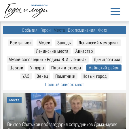
События
Герои
Места
Воспоминания
Фото
Все записи
Музеи
Заводы
Ленинский мемориал
Ленинские места
Авиастар
Музей-заповедник «Родина В.И. Ленина»
Димитровград
Церкви
Ундоры
Парки и скверы
Майнский район
УАЗ
Венец
Памятники
Новый город
Полный список мест
Места
Виктор Салтыков поблагодарил сотрудников Дома-музея