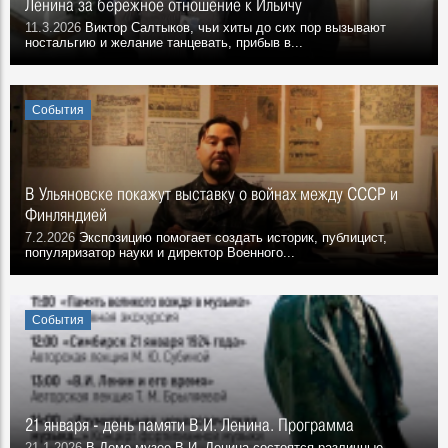
Ленина за бережное отношение к Ильичу
11.3.2026
Виктор Салтыков, чьи хиты до сих пор вызывают
ностальгию и желание танцевать, прибыв в...
События
В Ульяновске покажут выставку о войнах между СССР и
Финляндией
7.2.2026
Экспозицию помогает создать историк, публицист,
популяризатор науки и директор Военного...
События
21 января - день памяти В.И. Ленина. Программа
21.1.2026
В Доме-музее В.И. Ленина состоятся различные