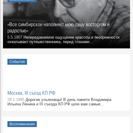
«Все симбирское наполняет мою душу восторгом и
радостью»
5.5.1907
Непередаваемое ощущение красоты и безбрежности
охватывает путешественника, перед глазами...
События
Москва, III съезд КП РФ
28.1.1995
Дорогие ульяновцы! В день памяти Владимира
Ильича Ленина и III съезда КП РФ шлю вам самые...
Воспоминания