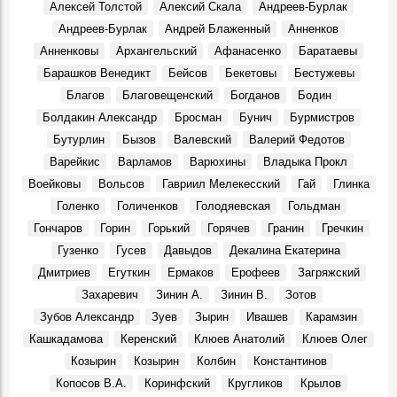
Алексей Толстой
Алексий Скала
Андреев-Бурлак
Первая русская революция в симбирских пределах
События, 7 Августа 1906
Андреев-Бурлак
Андрей Блаженный
Анненков
Хулиганистый характер. 70 лет — заслуженному тренеру
Анненковы
Архангельский
Афанасенко
Баратаевы
Росии Юрию Скобелину
Барашков Венедикт
Бейсов
Бекетовы
Бестужевы
Герои, 7 Августа 1952
Благов
Благовещенский
Богданов
Бодин
Подкулачник или подкаблучник?
Болдакин Александр
Бросман
Бунич
Бурмистров
События, 7 Августа 1932
Бутурлин
Бызов
Валевский
Валерий Федотов
Симбирск-Ульяновск. Маришкины легенды
Варейкис
Варламов
Варюхины
Владыка Прокл
Места, 7 Августа 2023
Воейковы
Вольсов
Гавриил Мелекесский
Гай
Глинка
Ульяновцы могут увидеть уникальную вазу «Ветви
Голенко
Голиченков
Голодяевская
Гольдман
клёна»
События, 7 Августа 2025
Гончаров
Горин
Горький
Горячев
Гранин
Гречкин
Гузенко
Гусев
Давыдов
Декалина Екатерина
Как крестьянский сын из Симбирска стал ученым и
развивал земледелие
Дмитриев
Егуткин
Ермаков
Ерофеев
Загряжский
Герои, 7 Августа 1875
Захаревич
Зинин А.
Зинин В.
Зотов
Джанни Родари: «…Полную Волгу счастья!»
Зубов Александр
Зуев
Зырин
Ивашев
Карамзин
События, 2 Августа 1969
Кашкадамова
Керенский
Клюев Анатолий
Клюев Олег
Новый Новоульяновск
Козырин
Козырин
Колбин
Константинов
Места, 3 Августа 1969
Копосов В.А.
Коринфский
Кругликов
Крылов