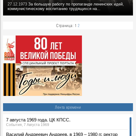
27.12.1973
За большую работу по пропаганде ленинских идей,
коммунистическому воспитанию трудящихся на...
Страница:
1
2
Лента времени
7 августа 1969 года. ЦК КПСС.
События, 7 Августа 1969
Василий Андреевич Андреев, в 1969 – 1980 гг. ректор