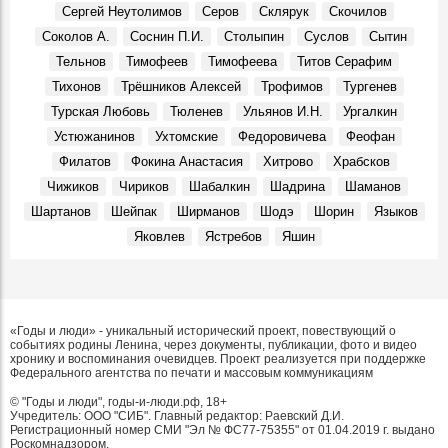
Сергей Неутолимов
Серов
Склярук
Скочилов
Соколов А.
Соснин П.И.
Столыпин
Суслов
Сытин
Тельнов
Тимофеев
Тимофеева
Титов Серафим
Тихонов
Трёшников Алексей
Трофимов
Тургенев
Турская Любовь
Тюленев
Ульянов И.Н.
Ургалкин
Устюжанинов
Ухтомские
Федоровичева
Феофан
Филатов
Фокина Анастасия
Хитрово
Храбсков
Чижиков
Чириков
Шабалкин
Шадрина
Шаманов
Шартанов
Шейпак
Ширманов
Шодэ
Шорин
Языков
Яковлев
Ястребов
Яшин
«Годы и люди» - уникальный исторический проект, повествующий о
событиях родины Ленина, через документы, публикации, фото и видео
хронику и воспоминания очевидцев. Проект реализуется при поддержке
Федерального агентства по печати и массовым коммуникациям
© "Годы и люди", годы-и-люди.рф, 18+
Учредитель: ООО "СИБ". Главный редактор: Раевский Д.И.
Регистрационный номер СМИ "Эл № ФС77-75355" от 01.04.2019 г. выдано
Роскомнадзором.