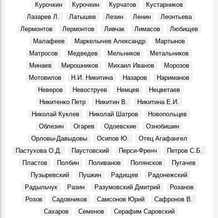
Праздник в Шаховском
Курочкин
Курочкин
Курчатов
Кустарников
События, 10 Августа 1969
Лазарев Л.
Латышев
Лезин
Ленин
Леонтьева
Геннадий Александрович Демочкин, литератор, краевед:
Лермонтов
Лермонтов
Ливчак
Лимасов
Любищев
Воспоминания, 11 Августа 1969
Малафеев
Маркелычев Александр
Мартынов
Галина Николаевна Афанасьева, в 1964 - 1971 гг. зав.
Матросов
Медведев
Мельников
Метальников
отделом школ ОК КПСС:
Воспоминания, 12 Августа 1969
Минаев
Мирошников
Михаил Иванов
Морозов
Мотовилов
Н.И. Никитина
Назаров
Нариманов
3 августа 1970 г. Совет Министров РСФСР.
События, 3 Августа 1970
Неверов
Невоструев
Немцев
Нецветаев
На земле, где родился Ленин
Никитенко Петр
Никитин В.
Никитина Е.И.
События, 6 Августа 1970
Николай Куклев
Николай Шатров
Новопольцев
Облезин
Огарев
Одоевские
Ознобишин
Орловы-Давыдовы
Осипов Ю.
Отец Агафангел
Пастухова О.Д.
Паустовский
Перси-Френч
Петров С.Б.
Пластов
Полбин
Поливанов
Полянсков
Пугачев
Пузыревский
Пушкин
Радищев
Радонежский
Радыльчук
Разин
Разумовский Дмитрий
Розанов
Розов
Садовников
Самсонов Юрий
Сафронов В.
Сахаров
Семенов
Серафим Саровский