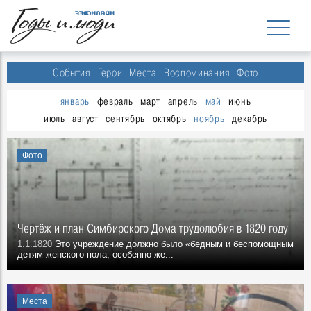
События
Герои
Места
Воспоминания
Фото
январь
февраль
март
апрель
май
июнь
июль
август
сентябрь
октябрь
ноябрь
декабрь
Фото
Чертёж и план Симбирского Дома трудолюбия в 1820 году
1.1.1820
Это учреждение должно было «бедным и беспомощным
детям женского пола, особенно же...
Места