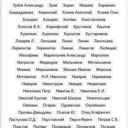
Зубов Александр
Зуев
Зырин
Ивашев
Карамзин
Кашкадамова
Керенский
Клюев Анатолий
Клюев Олег
Козырин
Козырин
Колбин
Константинов
Копосов В.А.
Коринфский
Кругликов
Крылов
Курочкин
Курочкин
Курчатов
Кустарников
Лазарев Л.
Латышев
Лезин
Ленин
Леонтьева
Лермонтов
Лермонтов
Ливчак
Лимасов
Любищев
Малафеев
Маркелычев Александр
Мартынов
Матросов
Медведев
Мельников
Метальников
Минаев
Мирошников
Михаил Иванов
Морозов
Мотовилов
Н.И. Никитина
Назаров
Нариманов
Неверов
Невоструев
Немцев
Нецветаев
Никитенко Петр
Никитин В.
Никитина Е.И.
Николай Куклев
Николай Шатров
Новопольцев
Облезин
Огарев
Одоевские
Ознобишин
Орловы-Давыдовы
Осипов Ю.
Отец Агафангел
Пастухова О.Д.
Паустовский
Перси-Френч
Петров С.Б.
Пластов
Полбин
Поливанов
Полянсков
Пугачев