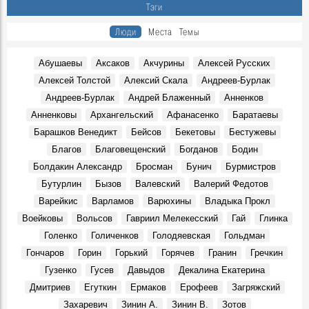
Тэги
Люди
Места
Темы
Абушаевы
Аксаков
Акчурины
Алексей Русских
Алексей Толстой
Алексий Скала
Андреев-Бурлак
Андреев-Бурлак
Андрей Блаженный
Анненков
Анненковы
Архангельский
Афанасенко
Баратаевы
Барашков Венедикт
Бейсов
Бекетовы
Бестужевы
Благов
Благовещенский
Богданов
Бодин
Болдакин Александр
Бросман
Бунич
Бурмистров
Бутурлин
Бызов
Валевский
Валерий Федотов
Варейкис
Варламов
Варюхины
Владыка Прокл
Воейковы
Вольсов
Гавриил Мелекесский
Гай
Глинка
Голенко
Голиченков
Голодяевская
Гольдман
Гончаров
Горин
Горький
Горячев
Гранин
Гречкин
Гузенко
Гусев
Давыдов
Декалина Екатерина
Дмитриев
Егуткин
Ермаков
Ерофеев
Загряжский
Захаревич
Зинин А.
Зинин В.
Зотов