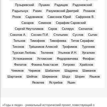
Пузыревский
Пушкин
Радищев
Радонежский
Радыльчук
Разин
Разумовский Дмитрий
Розанов
Розов
Садовников
Самсонов Юрий
Сафронов В.
Сахаров
Семенов
Серафим Саровский
Сергей Неутолимов
Серов
Склярук
Скочилов
Соколов А.
Соснин П.И.
Столыпин
Суслов
Сытин
Тельнов
Тимофеев
Тимофеева
Титов Серафим
Тихонов
Трёшников Алексей
Трофимов
Тургенев
Турская Любовь
Тюленев
Ульянов И.Н.
Ургалкин
Устюжанинов
Ухтомские
Федоровичева
Феофан
Филатов
Фокина Анастасия
Хитрово
Храбсков
Чижиков
Чириков
Шабалкин
Шадрина
Шаманов
Шартанов
Шейпак
Ширманов
Шодэ
Шорин
Языков
Яковлев
Ястребов
Яшин
«Годы и люди» - уникальный исторический проект, повествующий о