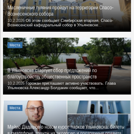
Масленичные гуляния пройдут на территории Спасо-
Вознесенского собора
10.2.2026
Об этом сообщает Симбирская епархия. Спасо-
Вознесенский кафедральный собор в Ульяновске...
Места
В Ульяновске стартует сбор предложений по
благоустройству общественных пространств
10.2.2026
Горожан приглашают активно участвовать. Глава
Ульяновска Александр Болдакин сообщает, что...
Места
Майис Дадашов о новом курсе парков Ульяновска: билеты
в смартфоне, гранты на экологию и прозрачные правила