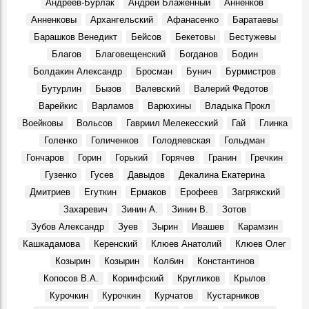
Андреев-Бурлак
Андрей Блаженный
Анненков
Хулиганистый характер. 70 лет — заслуженному тренеру
Анненковы
Архангельский
Афанасенко
Баратаевы
Росии Юрию Скобелину
Барашков Венедикт
Бейсов
Бекетовы
Бестужевы
Герои, 7 Августа 1952
Благов
Благовещенский
Богданов
Бодин
Подкулачник или подкаблучник?
Болдакин Александр
Бросман
Бунич
Бурмистров
События, 7 Августа 1932
Бутурлин
Бызов
Валевский
Валерий Федотов
Симбирск-Ульяновск. Маришкины легенды
Варейкис
Варламов
Варюхины
Владыка Прокл
Места, 7 Августа 2023
Воейковы
Вольсов
Гавриил Мелекесский
Гай
Глинка
Ульяновцы могут увидеть уникальную вазу «Ветви
Голенко
Голиченков
Голодяевская
Гольдман
клёна»
События, 7 Августа 2025
Гончаров
Горин
Горький
Горячев
Гранин
Гречкин
Гузенко
Гусев
Давыдов
Декалина Екатерина
Как крестьянский сын из Симбирска стал ученым и
развивал земледелие
Дмитриев
Егуткин
Ермаков
Ерофеев
Загряжский
Герои, 7 Августа 1875
Захаревич
Зинин А.
Зинин В.
Зотов
Джанни Родари: «…Полную Волгу счастья!»
Зубов Александр
Зуев
Зырин
Ивашев
Карамзин
События, 2 Августа 1969
Кашкадамова
Керенский
Клюев Анатолий
Клюев Олег
Новый Новоульяновск
Козырин
Козырин
Колбин
Константинов
Места, 3 Августа 1969
Копосов В.А.
Коринфский
Кругликов
Крылов
Праздник в Шаховском
Курочкин
Курочкин
Курчатов
Кустарников
События, 10 Августа 1969