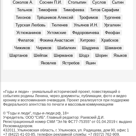
Соколов А.
Соснин П.И.
Столыпин
Суслов
Сытин
Тельнов
Тимофеев
Тимофеева
Титов Серафим
Тихонов
Трёшников Алексей
Трофимов
Тургенев
Турская Любовь
Тюленев
Ульянов И.Н.
Ургалкин
Устюжанинов
Ухтомские
Федоровичева
Феофан
Филатов
Фокина Анастасия
Хитрово
Храбсков
Чижиков
Чириков
Шабалкин
Шадрина
Шаманов
Шартанов
Шейпак
Ширманов
Шодэ
Шорин
Языков
Яковлев
Ястребов
Яшин
«Годы и люди» - уникальный исторический проект, повествующий о
событиях родины Ленина, через документы, публикации, фото и видео
хронику и воспоминания очевидцев. Проект реализуется при поддержке
Федерального агентства по печати и массовым коммуникациям
© "Годы и люди", годы-и-люди.рф, 18+
Учредитель: ООО "СИБ". Главный редактор: Раевский Д.И.
Регистрационный номер СМИ "Эл № ФС77-75355" от 01.04.2019 г. выдано
Роскомнадзором.
432011, Ульяновская область, г. Ульяновск, ул. Радищева, дом 90, офис 1
+7 (8422) 41-03-85, телефон рекламной службы: +7 (9372) 762-909,