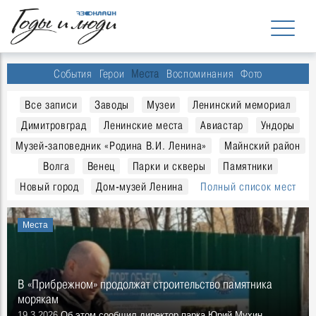
События
Герои
Места
Воспоминания
Фото
Все записи
Заводы
Музеи
Ленинский мемориал
Димитровград
Ленинские места
Авиастар
Ундоры
Музей-заповедник «Родина В.И. Ленина»
Майнский район
Волга
Венец
Парки и скверы
Памятники
Новый город
Дом-музей Ленина
Полный список мест
Места
В «Прибрежном» продолжат строительство памятника
морякам
19.3.2026
Об этом сообщил директор парка Юрий Мухин.