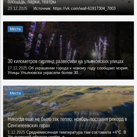
площадь, парки, театры
23.12.2025
Источник: https://vk.com/wall-61917304_7003
Места
30 километров гирлянд развесили на ульяновских улицах
17.12.2025
Об украшении города к новому году сообщает мэрия.
Улицы Ульяновска украсили более 30...
Места
Никогда еще не было так тепло: ноябрь поставил рекорд в
Сенгилеевских горах
1.12.2025
Среднемесячная температура там составила +4°С. В
Ульяновской области ноябрь в...