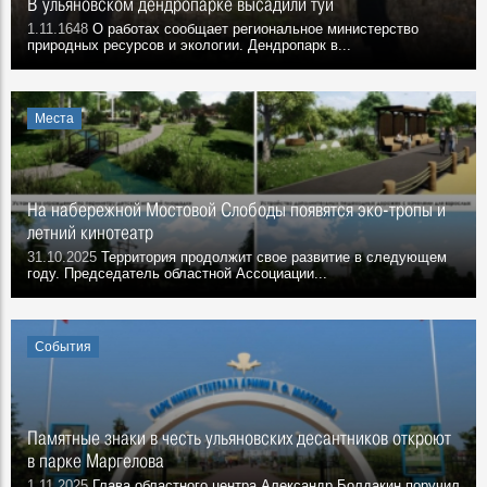
В ульяновском дендропарке высадили туи
1.11.1648
О работах сообщает региональное министерство
природных ресурсов и экологии. Дендропарк в...
Места
На набережной Мостовой Слободы появятся эко-тропы и
летний кинотеатр
31.10.2025
Территория продолжит свое развитие в следующем
году. Председатель областной Ассоциации...
События
Памятные знаки в честь ульяновских десантников откроют
в парке Маргелова
1.11.2025
Глава областного центра Александр Болдакин поручил