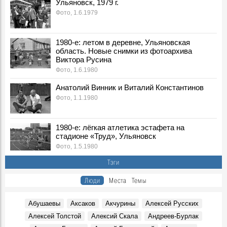
Ульяновск, 1979 г.
События, 7 Августа 1981
Фото, 1.6.1979
Сюда идут миллионы
События, 7 Августа 1982
1980-е: летом в деревне, Ульяновская
Добрым словом помянут
область. Новые снимки из фотоархива
События, 7 Августа 1982
Виктора Русина
Пленум Цильнинского райкома КПСС
Фото, 1.6.1980
События, 7 Августа 1991
Анатолий Винник и Виталий Константинов
Из репортажа Г.А. Демочкина на «Радио России»:
Фото, 1.1.1980
События, 7 Августа 1992
Ульяновские вездеходы завоевывают американский
рынок
1980-е: лёгкая атлетика эстафета на
События, 7 Августа 1993
стадионе «Труд», Ульяновск
Фото, 1.5.1980
Из записок Г.А. Демочкина:
Воспоминания, 7 Августа 1993
Тэги
Лауреат Нобелевской премии Ж.И. Алферов в
Люди
Места
Темы
Ленинском мемориале
Фото, 7 Августа 2005
Абушаевы
Аксаков
Акчурины
Алексей Русских
"Кроме очень немногих, в России нет недовольных":
Алексей Толстой
Алексий Скала
Андреев-Бурлак
Первая русская революция в симбирских пределах
События, 7 Августа 1906