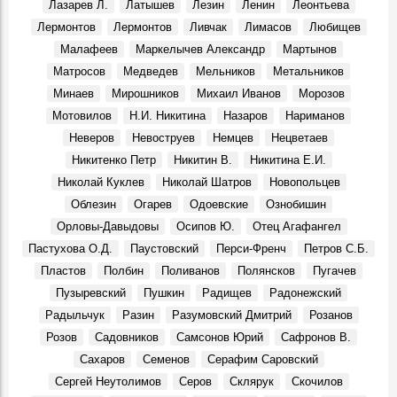
Лазарев Л.
Латышев
Лезин
Ленин
Леонтьева
Геннадий Александрович Демочкин, литератор, краевед:
Лермонтов
Лермонтов
Ливчак
Лимасов
Любищев
Воспоминания, 11 Августа 1969
Малафеев
Маркелычев Александр
Мартынов
Галина Николаевна Афанасьева, в 1964 - 1971 гг. зав.
Матросов
Медведев
Мельников
Метальников
отделом школ ОК КПСС:
Воспоминания, 12 Августа 1969
Минаев
Мирошников
Михаил Иванов
Морозов
Мотовилов
Н.И. Никитина
Назаров
Нариманов
3 августа 1970 г. Совет Министров РСФСР.
События, 3 Августа 1970
Неверов
Невоструев
Немцев
Нецветаев
На земле, где родился Ленин
Никитенко Петр
Никитин В.
Никитина Е.И.
События, 6 Августа 1970
Николай Куклев
Николай Шатров
Новопольцев
Облезин
Огарев
Одоевские
Ознобишин
Орловы-Давыдовы
Осипов Ю.
Отец Агафангел
Пастухова О.Д.
Паустовский
Перси-Френч
Петров С.Б.
Пластов
Полбин
Поливанов
Полянсков
Пугачев
Пузыревский
Пушкин
Радищев
Радонежский
Радыльчук
Разин
Разумовский Дмитрий
Розанов
Розов
Садовников
Самсонов Юрий
Сафронов В.
Сахаров
Семенов
Серафим Саровский
Сергей Неутолимов
Серов
Склярук
Скочилов