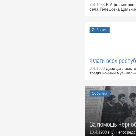
События, 9 Декабря 1988
7.4.1988
В Афганистане п
села Телешовка Цильнин
Николай Иванович Рыжков, в
1985-1990 гг. Председатель
Совета Министров СССР:
Воспоминания, 7 Декабря 1988
События
Флаги всех респуб
8.4.1988
Двадцать шестой
традиционный музыкальн
События
За помощь Черно
10.4.1988
(…) Непосредст