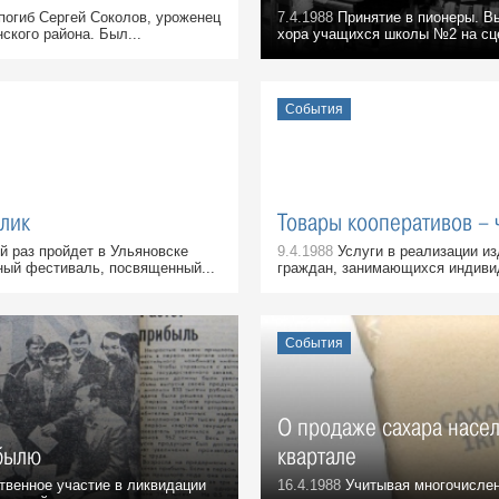
огиб Сергей Соколов, уроженец
7.4.1988
Принятие в пионеры. В
ского района. Был...
хора учащихся школы №2 на сц
События
лик
Товары кооперативов – 
 раз пройдет в Ульяновске
9.4.1988
Услуги в реализации из
ый фестиваль, посвященный...
граждан, занимающихся индивид
События
О продаже сахара насе
былю
квартале
венное участие в ликвидации
16.4.1988
Учитывая многочислен