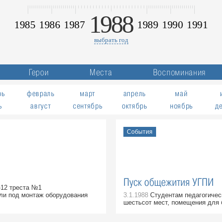
1988
1985
1986
1987
1989
1990
1991
выбрать год
Герои
Места
Воспоминания
рь
февраль
март
апрель
май
ь
август
сентябрь
октябрь
ноябрь
д
События
Пуск общежития УГПИ
12 треста №1
ли под монтаж оборудования
3.1.1988
Студентам педагогичес
шестьсот мест, помещения для 