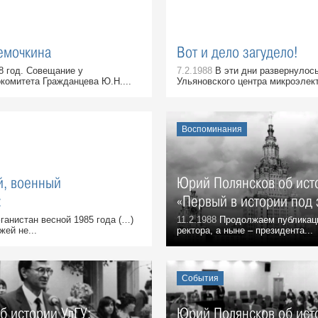
Демочкина
Вот и дело загудело!
8 год. Совещание у
7.2.1988
В эти дни развернулос
комитета Гражданцева Ю.Н....
Ульяновского центра микроэлект
Воспоминания
, военный
Юрий Полянсков об ист
:
«Первый в истории под
анистан весной 1985 года (…)
11.2.1988
Продолжаем публикаци
жей не...
ректора, а ныне – президента...
События
б истории УлГУ:
Юрий Полянсков об ист