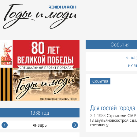
События
янва
июл
События
Для гостей города
1988 год
3.1.1988
Строители СМУ-
Главульяновскстроя сда
январь
гостиницу...