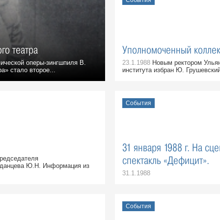
События
го театра
Уполномоченный колле
ической оперы-зингшпиля В.
23.1.1988
Новым ректором Ульян
а» стало второе...
института избран Ю. Грушевский.
События
31 января 1988 г. На сц
спектакль «Дефицит».
редседателя
жданцева Ю.Н. Информация из
31.1.1988
События