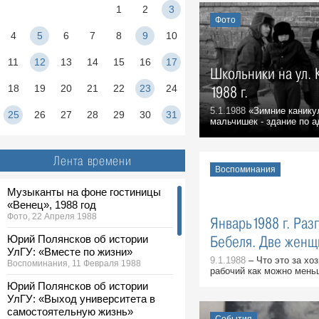
1
2
3
Фото
4
5
6
7
8
9
10
11
12
13
14
15
16
17
Школьники на ул. К
18
19
20
21
22
23
24
1988 г.
5.1.1988
«Зимние канику
25
26
27
28
29
30
31
мальчишек - здание по ад
Лента времени
Воспоминания
Музыканты на фоне гостиницы
«Венец», 1988 год
Фото, 22 Апреля 1988
Январь1988 г. Раз
Юрий Полянсков об истории
Бебеля. Две женщ
УлГУ: «Вместе по жизни»
9.1.1988
– Что это за хо
Воспоминания, 11 Февраля 1988
рабочий как можно меньш
Юрий Полянсков об истории
УлГУ: «Выход университета в
самостоятельную жизнь»