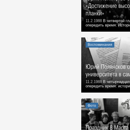
Фото, 15 Сентября 1988
«Достижение высо
Реставрационные работы на ул.
планки»
Железной Дивизии, 1988 г.
11.2.1988
В четвертой гл
Фото, 1 Июля 1988
опередить время: Истори
Реставрационные работы на ул.
Железной Дивизии, 1988 г.
Фото, 1 Июля 1988
Воспоминания
Эстафета 1988 года на улице
Гончарова
Фото, 24 Апреля 1988
Юрий Полянсков о
Афиша Дня города 1988 года
университета в са
Фото, 24 Мая 1988
11.2.1988
В четырнадцат
Из записок Г.А. Демочкина:
опередить время: истори
Воспоминания, 1 Декабря 1988
Геннадий Александрович
Демочкин, литератор, краевед:
Фото
Воспоминания, 27 Мая 1988
25 мая 1989 г. в Москве открылся
съезд народных депутатов
Праздник 8 Марта 
СССР. Председателем