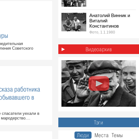
Анатолий Винник и
Виталий
Константинов
Фото, 1.1.1980
уры
1980-е: лёгкая
редительная
атлетика эстафета
ления Советского
Видеоархив
на стадионе «Труд»,
Ульяновск
Фото, 1.5.1980
ссказа работника
побывавшего в
 спасатели уехали в
мародерство....
Тэги
Люди
Места
Темы