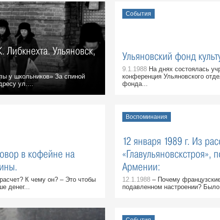
События
. Либкнехта. Ульяновск,
Ульяновский фонд культ
9.1.1988
На днях состоялась уч
лы у школьников» За спиной
конференция Ульяновского отде
ресу ул....
фонда...
Воспоминания
12 января 1989 г. Из ра
говор в кофейне на
«Главульяновскстроя», 
ины.
Армении:
зрасчет? К чему он? – Это чтобы
12.1.1988
– Почему французские
е денег...
подавленном настроении? Было 