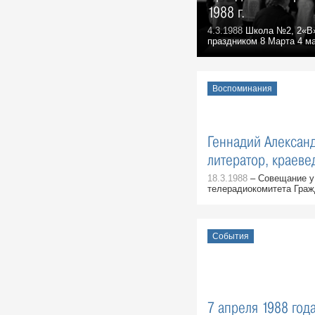
Верховного Совета СССР избран
1988 г.
М.С. Горбачев.
События, 25 Мая 1988
4.3.1988
Школа №2, 2«В»
праздником 8 Марта 4 ма
Михаил Лещинский, военный
корреспондент ЦТ:
Воспоминания, 9 Февраля 1988
Воспоминания
12 января 1989 г. Из рассказа
работника
«Главульяновскстроя»,
побывавшего в Армении:
Геннадий Алексан
Воспоминания, 12 Января 1988
литератор, краеве
Новоселье у онкологов
18.3.1988
– Совещание у
События, 31 Декабря 1988
телерадиокомитета Граж
Горький монолог Андрея Борейко
Воспоминания, 27 Декабря 1988
Пленум обкома КПСС
События
События, 14 Декабря 1988
Адрес: Армения
События, 10 Декабря 1988
В район бедствия
7 апреля 1988 год