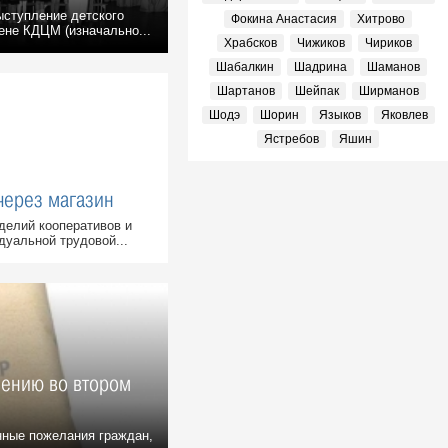
ыступление детского
Фокина Анастасия
Хитрово
ене КДЦМ (изначально...
Храбсков
Чижиков
Чириков
Шабалкин
Шадрина
Шаманов
Шартанов
Шейпак
Ширманов
Шодэ
Шорин
Языков
Яковлев
Ястребов
Яшин
через магазин
делий кооперативов и
уальной трудовой...
лению во втором
ные пожелания граждан,