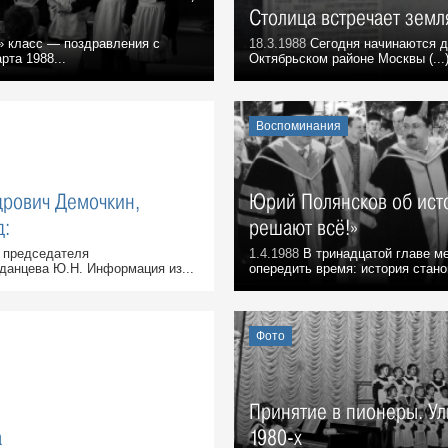
Столица встречает земл
 класс — поздравления с
18.3.1988
Сегодня начинаются д
рта 1988...
Октябрьском районе Москвы (...)
Воспоминания
дрович Демочкин,
Юрий Полянсков об ист
д:
решают всё!»
 председателя
1.4.1988
В тринадцатой главе м
данцева Ю.Н. Информация из...
опередить время: история стано
Фото
Принятие в пионеры. Ул
а
1980-х