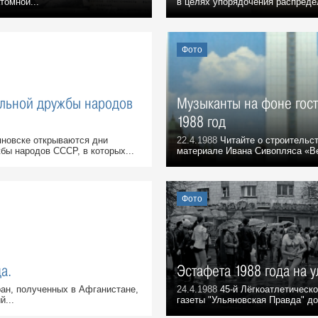
томной...
в целях упорядочения распредел
Фото
льной дружбы народов
Музыканты на фоне гос
1988 год
яновске открываются дни
22.4.1988
Читайте о строительст
бы народов СССР, в которых...
материале Ивана Сивопляса «Ве
Фото
а.
Эстафета 1988 года на 
ан, полученных в Афганистане,
24.4.1988
45-й Лёгкоатлетическо
й...
газеты "Ульяновская Правда" до