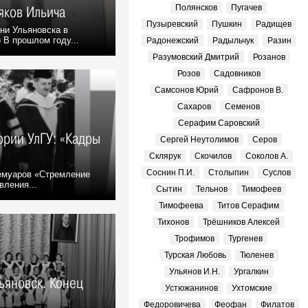
Полянсков
Пугачев
яков Ильича
Пузыревский
Пушкин
Радищев
ни Ульяновска в
 В прошлом году...
Радонежский
Радыльчук
Разин
Разумовский Дмитрий
Розанов
Розов
Садовников
Самсонов Юрий
Сафронов В.
Сахаров
Семенов
Серафим Саровский
ории УлГУ: «Кадры
Сергей Неутолимов
Серов
Склярук
Скочилов
Соколов А.
Соснин П.И.
Столыпин
Суслов
емуаров «Стремление
вления...
Сытин
Тельнов
Тимофеев
Тимофеева
Титов Серафим
Тихонов
Трёшников Алексей
Трофимов
Тургенев
Турская Любовь
Тюленев
Ульянов И.Н.
Ургалкин
ьяновск. Конец
Устюжанинов
Ухтомские
Федоровичева
Феофан
Филатов