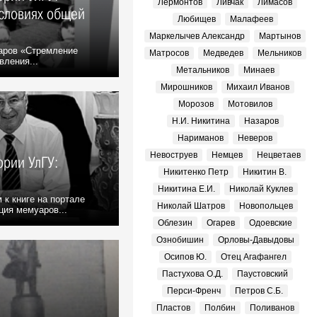
Лермонтов
Ливчак
Лимасов
условиях общей
Любищев
Малафеев
Маркелычев Александр
Мартынов
аров «Стремление
Матросов
Медведев
Мельников
вления...
Метальников
Минаев
Мирошников
Михаил Иванов
Морозов
Мотовилов
Н.И. Никитина
Назаров
Нариманов
Неверов
Невоструев
Немцев
Нецветаев
ории УлГУ:
Никитенко Петр
Никитин В.
Никитина Е.И.
Николай Куклев
к книге на портале
Николай Шатров
Новопольцев
ция мемуаров...
Облезин
Огарев
Одоевские
Ознобишин
Орловы-Давыдовы
Осипов Ю.
Отец Агафангел
Пастухова О.Д.
Паустовский
Перси-Френч
Петров С.Б.
Пластов
Полбин
Поливанов