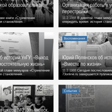
кой образовательной
Организация работы в 
перестройки
аве книги «Стремление
11.2.1988
В девятой главе мему
я становления...
опередить время: история стано
Воспоминания
б истории УлГУ: «Выход
Юрий Полянсков об ист
мостоятельную жизнь»
«Вместе по жизни»
ой главе мемуаров «Стремление
11.2.1988
Сегодня послесловием 
я становления...
73online.ru завершается публика
События
в школе №2. Ульяновск,