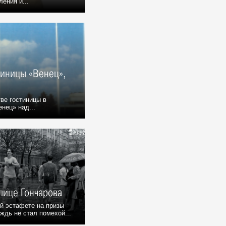
ения и...
тиницы «Венец»,
ве гостиницы в
нец» над...
улице Гончарова
й эстафете на призы
ждь не стал помехой...