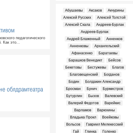
Абушаевы
Аксаков
Акчурины
Алексей Русских
Алексей Толстой
Алексий Скала
Андреев-Бурлак
ктивом
Андреев-Бурлак
овского педагогического
Андрей Блаженный
Анненков
 Как это...
Анненковы
Архангельский
Афанасенко
Баратаевы
Барашков Венедикт
Бейсов
Бекетовы
Бестужевы
Благов
Благовещенский
Богданов
Бодин
Болдакин Александр
ене облдрамтеатра
Бросман
Бунич
Бурмистров
Бутурлин
Бызов
Валевский
Валерий Федотов
Варейкис
Варламов
Варюхины
Владыка Прокл
Воейковы
Вольсов
Гавриил Мелекесский
Гай
Глинка
Голенко