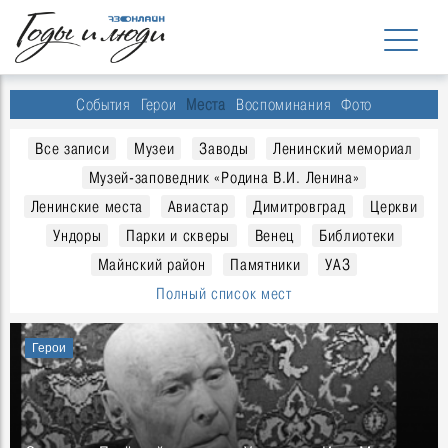
События
Герои
Места
Воспоминания
Фото
Все записи
Музеи
Заводы
Ленинский мемориал
Музей-заповедник «Родина В.И. Ленина»
Ленинские места
Авиастар
Димитровград
Церкви
Ундоры
Парки и скверы
Венец
Библиотеки
Майнский район
Памятники
УАЗ
Полный список мест
Герои