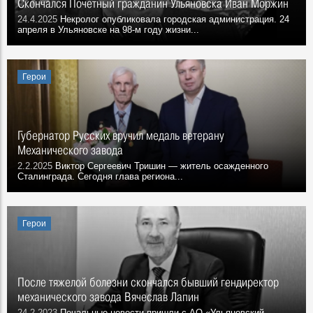
Скончался Почётный гражданин Ульяновска Иван Моржин
24.4.2025
Некролог опубликовала городская администрация. 24
апреля в Ульяновске на 98-м году жизни...
Герои
Губернатор Русских вручил медаль ветерану
Механического завода
2.2.2025
Виктор Сергеевич Тришин — житель осажденного
Сталинграда. Сегодня глава региона...
Герои
После тяжелой болезни скончался бывший гендиректор
механического завода Вячеслав Лапин
24.2.2023
Печальные новости пришли с АО «Ульяновский