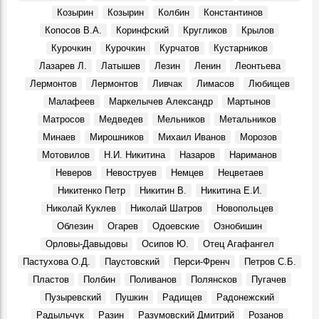
Новый Новоульяновск
Козырин
Козырин
Колбин
Константинов
Места, 3 Августа 1969
Копосов В.А.
Коринфский
Кругликов
Крылов
Праздник в Шаховском
Курочкин
Курочкин
Курчатов
Кустарников
События, 10 Августа 1969
Лазарев Л.
Латышев
Лезин
Ленин
Леонтьева
Геннадий Александрович Демочкин, литератор, краевед:
Лермонтов
Лермонтов
Ливчак
Лимасов
Любищев
Воспоминания, 11 Августа 1969
Малафеев
Маркелычев Александр
Мартынов
Галина Николаевна Афанасьева, в 1964 - 1971 гг. зав.
Матросов
Медведев
Мельников
Метальников
отделом школ ОК КПСС:
Воспоминания, 12 Августа 1969
Минаев
Мирошников
Михаил Иванов
Морозов
Мотовилов
Н.И. Никитина
Назаров
Нариманов
3 августа 1970 г. Совет Министров РСФСР.
События, 3 Августа 1970
Неверов
Невоструев
Немцев
Нецветаев
На земле, где родился Ленин
Никитенко Петр
Никитин В.
Никитина Е.И.
События, 6 Августа 1970
Николай Куклев
Николай Шатров
Новопольцев
Облезин
Огарев
Одоевские
Ознобишин
Орловы-Давыдовы
Осипов Ю.
Отец Агафангел
Пастухова О.Д.
Паустовский
Перси-Френч
Петров С.Б.
Пластов
Полбин
Поливанов
Полянсков
Пугачев
Пузыревский
Пушкин
Радищев
Радонежский
Радыльчук
Разин
Разумовский Дмитрий
Розанов