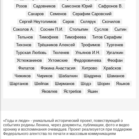
Розов
Садовников
Самсонов Юрий
Сафронов В.
Сахаров
Семенов
Серафим Саровский
Сергей Неутолимов
Серов
Склярук
Скочилов
Соколов А.
Соснин П.И.
Столыпин
Суслов
Сытин
Тельнов
Тимофеев
Тимофеева
Титов Серафим
Тихонов
Трёшников Алексей
Трофимов
Тургенев
Турская Любовь
Тюленев
Ульянов И.Н.
Ургалкин
Устюжанинов
Ухтомские
Федоровичева
Феофан
Филатов
Фокина Анастасия
Хитрово
Храбсков
Чижиков
Чириков
Шабалкин
Шадрина
Шаманов
Шартанов
Шейпак
Ширманов
Шодэ
Шорин
Языков
Яковлев
Ястребов
Яшин
«Годы и люди» - уникальный исторический проект, повествующий о
событиях родины Ленина, через документы, публикации, фото и видео
хронику и воспоминания очевидцев. Проект реализуется при поддержке
Федерального агентства по печати и массовым коммуникациям