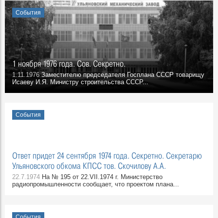
События
1 ноября 1976 года. Сов. Секретно.
1.11.1976
Заместителю председателя Госплана СССР товарищу
Исаеву И.Я. Министру строительства СССР...
События
Ответ придет 24 сентября 1974 года. Секретно. Секретарю
Ульяновского обкома КПСС тов. Скочилову А.А.
22.7.1974
На № 195 от 22.VII.1974 г. Министерство
радиопромышленности сообщает, что проектом плана...
События