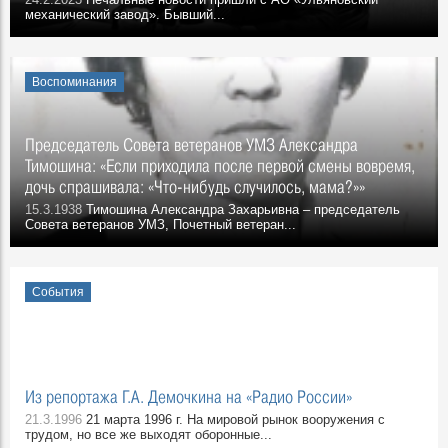
механический завод». Бывший...
Воспоминания
Председатель Совета ветеранов УМЗ Александра
Тимошина: «Если приходила после первой смены вовремя,
дочь спрашивала: «Что-нибудь случилось, мама?»»
15.3.1938
Тимошина Александра Захарьивна – председатель
Совета ветеранов УМЗ, Почетный ветеран...
События
Из репортажа Г.А. Демочкина на «Радио России»
21.3.1996
21 марта 1996 г. На мировой рынок вооружения с
трудом, но все же выходят оборонные...