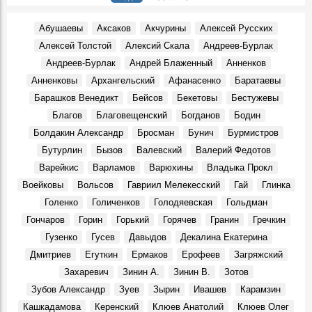
Ленинском мемориале
Фото, 7 Августа 2005
Абушаевы
Аксаков
Акчурины
Алексей Русских
"Кроме очень немногих, в России нет недовольных":
Алексей Толстой
Алексий Скала
Андреев-Бурлак
Первая русская революция в симбирских пределах
События, 7 Августа 1906
Андреев-Бурлак
Андрей Блаженный
Анненков
Хулиганистый характер. 70 лет — заслуженному тренеру
Анненковы
Архангельский
Афанасенко
Баратаевы
Росии Юрию Скобелину
Барашков Венедикт
Бейсов
Бекетовы
Бестужевы
Герои, 7 Августа 1952
Благов
Благовещенский
Богданов
Бодин
Подкулачник или подкаблучник?
Болдакин Александр
Бросман
Бунич
Бурмистров
События, 7 Августа 1932
Бутурлин
Бызов
Валевский
Валерий Федотов
Симбирск-Ульяновск. Маришкины легенды
Варейкис
Варламов
Варюхины
Владыка Прокл
Места, 7 Августа 2023
Воейковы
Вольсов
Гавриил Мелекесский
Гай
Глинка
Ульяновцы могут увидеть уникальную вазу «Ветви
Голенко
Голиченков
Голодяевская
Гольдман
клёна»
События, 7 Августа 2025
Гончаров
Горин
Горький
Горячев
Гранин
Гречкин
Гузенко
Гусев
Давыдов
Декалина Екатерина
Как крестьянский сын из Симбирска стал ученым и
развивал земледелие
Дмитриев
Егуткин
Ермаков
Ерофеев
Загряжский
Герои, 7 Августа 1875
Захаревич
Зинин А.
Зинин В.
Зотов
Джанни Родари: «…Полную Волгу счастья!»
Зубов Александр
Зуев
Зырин
Ивашев
Карамзин
События, 2 Августа 1969
Кашкадамова
Керенский
Клюев Анатолий
Клюев Олег