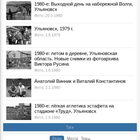
7 августа 1980 года погиб в Афганистане ульяновец
1980-е: Выходной день на набережной Волги,
Ульяновск
Владимир Лаптев
События, 7 Августа 1980
Фото, 20.5.1980
Телеграмма
Ульяновск, 1979 г.
События, 7 Августа 1981
Фото, 1.6.1979
Сюда идут миллионы
События, 7 Августа 1982
1980-е: летом в деревне, Ульяновская
Добрым словом помянут
область. Новые снимки из фотоархива
События, 7 Августа 1982
Виктора Русина
Пленум Цильнинского райкома КПСС
Фото, 1.6.1980
События, 7 Августа 1991
Анатолий Винник и Виталий Константинов
Из репортажа Г.А. Демочкина на «Радио России»:
Фото, 1.1.1980
События, 7 Августа 1992
Ульяновские вездеходы завоевывают американский
рынок
1980-е: лёгкая атлетика эстафета на
События, 7 Августа 1993
стадионе «Труд», Ульяновск
Фото, 1.5.1980
Из записок Г.А. Демочкина:
Воспоминания, 7 Августа 1993
Тэги
Лауреат Нобелевской премии Ж.И. Алферов в
Люди
Места
Темы