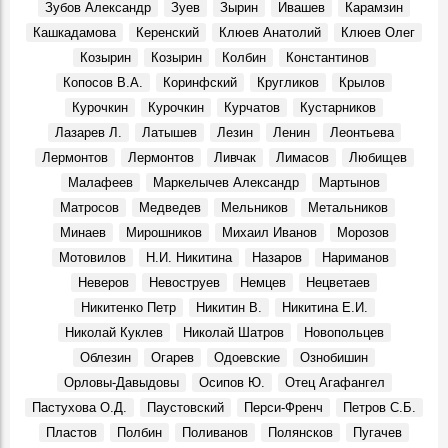
Вниманию ульяновцев!
Зубов Александр
Зуев
Зырин
Ивашев
Карамзин
События, 7 Августа 1969
Кашкадамова
Керенский
Клюев Анатолий
Клюев Олег
Праздник в Шаховском
Козырин
Козырин
Колбин
Константинов
События, 10 Августа 1969
Копосов В.А.
Коринфский
Кругликов
Крылов
Геннадий Александрович Демочкин, литератор, краевед:
Курочкин
Курочкин
Курчатов
Кустарников
Воспоминания, 11 Августа 1969
Лазарев Л.
Латышев
Лезин
Ленин
Леонтьева
3 августа 1970 г. Совет Министров РСФСР.
Лермонтов
Лермонтов
Ливчак
Лимасов
Любищев
События, 3 Августа 1970
Малафеев
Маркелычев Александр
Мартынов
Александр Сергеевич Сергеев, в 1970 году конструктор
Матросов
Медведев
Мельников
Метальников
особого конструкторского бюро Ульяновского
механического завода:
Минаев
Мирошников
Михаил Иванов
Морозов
Воспоминания, 10 Августа 1970
Мотовилов
Н.И. Никитина
Назаров
Нариманов
По сниженным ценам
Неверов
Невоструев
Немцев
Нецветаев
События, 1 Августа 1971
Никитенко Петр
Никитин В.
Никитина Е.И.
Ульяновский гормолзавод
Николай Куклев
Николай Шатров
Новопольцев
События, 3 Августа 1971
Облезин
Огарев
Одоевские
Ознобишин
Орловы-Давыдовы
Осипов Ю.
Отец Агафангел
Пастухова О.Д.
Паустовский
Перси-Френч
Петров С.Б.
Пластов
Полбин
Поливанов
Полянсков
Пугачев