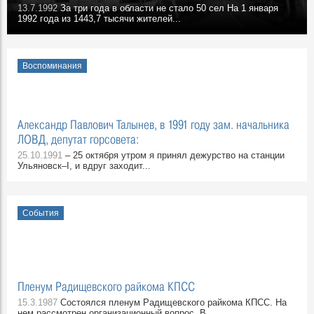
13.7.1992
За три года в области не стало 50 сел На 1 января
1992 года из 1443,7 тысячи жителей...
Воспоминания
Александр Павлович Талынев, в 1991 году зам. начальника
ЛОВД, депутат горсовета:
25.10.1991
– 25 октября утром я принял дежурство на станции
Ульяновск–I, и вдруг заходит...
События
Пленум Радищевского райкома КПСС
15.3.1987
Состоялся пленум Радищевского райкома КПСС. На
нем рассмотрен организационный вопрос. В...