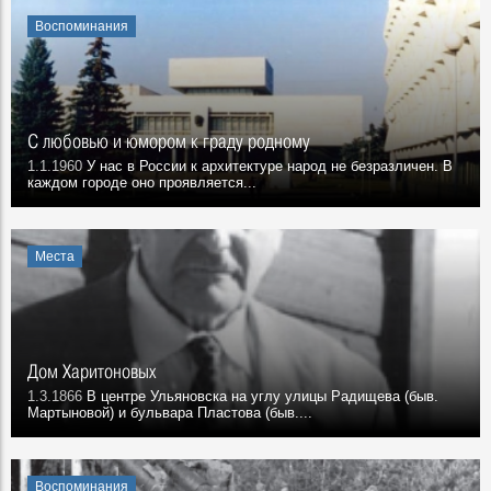
Воспоминания
С любовью и юмором к граду родному
1.1.1960
У нас в России к архитектуре народ не безразличен. В
каждом городе оно проявляется...
Места
Дом Харитоновых
1.3.1866
В центре Ульяновска на углу улицы Радищева (быв.
Мартыновой) и бульвара Пластова (быв....
Воспоминания