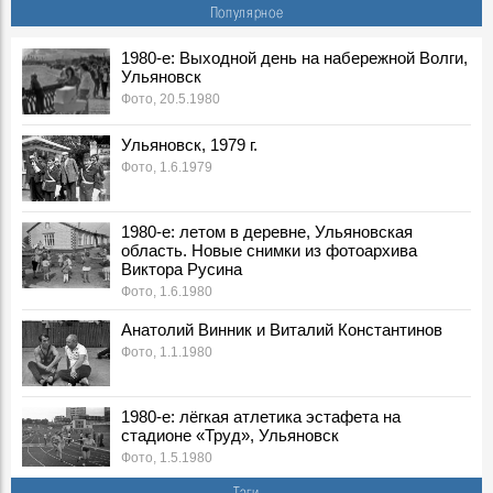
Георгий Иванович Марчук ответил на вопросы
Популярное
корреспондента «Ульяновской правды»
События, 6 Августа 1989
1980-е: Выходной день на набережной Волги,
Ульяновск
***
События, 6 Августа 1990
Фото, 20.5.1980
6 августа 1991 г.
Ульяновск, 1979 г.
События, 6 Августа 1991
Фото, 1.6.1979
Зюганов не в восторге от Ульяновского обкома
События, 6 Августа 1996
1980-е: летом в деревне, Ульяновская
Борис Николаевич Ельцин, в 1996 г. Президент РФ:
область. Новые снимки из фотоархива
Воспоминания, 6 Августа 1996
Виктора Русина
Группа "Чайф" в Речном порту Ульяновска, 2000 г.
Фото, 1.6.1980
Фото, 6 Августа 2000
Анатолий Винник и Виталий Константинов
Встреча в Ульяновске А. Лезина с Олимпиады, 1996 г.
Фото, 1.1.1980
Фото, 6 Августа 1996
Тутта Ларсен в Ульяновске: «Мое имя – это название
моей профессии»
1980-е: лёгкая атлетика эстафета на
События, 6 Августа 2023
стадионе «Труд», Ульяновск
Фото, 1.5.1980
Екатерина Гусева в Ульяновске: «Ольга из «Бригады»
стала моим Штирлицем»
Тэги