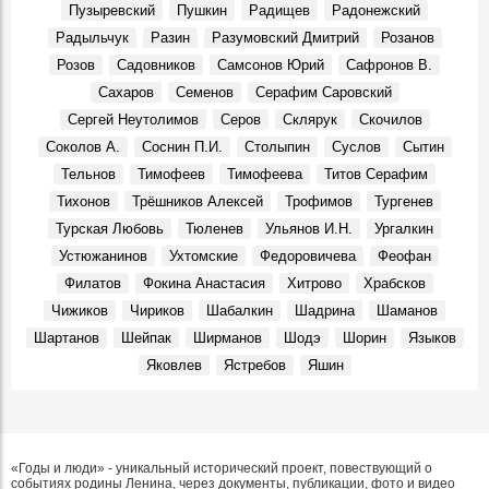
Пузыревский
Пушкин
Радищев
Радонежский
Радыльчук
Разин
Разумовский Дмитрий
Розанов
Розов
Садовников
Самсонов Юрий
Сафронов В.
Сахаров
Семенов
Серафим Саровский
Сергей Неутолимов
Серов
Склярук
Скочилов
Соколов А.
Соснин П.И.
Столыпин
Суслов
Сытин
Тельнов
Тимофеев
Тимофеева
Титов Серафим
Тихонов
Трёшников Алексей
Трофимов
Тургенев
Турская Любовь
Тюленев
Ульянов И.Н.
Ургалкин
Устюжанинов
Ухтомские
Федоровичева
Феофан
Филатов
Фокина Анастасия
Хитрово
Храбсков
Чижиков
Чириков
Шабалкин
Шадрина
Шаманов
Шартанов
Шейпак
Ширманов
Шодэ
Шорин
Языков
Яковлев
Ястребов
Яшин
«Годы и люди» - уникальный исторический проект, повествующий о
событиях родины Ленина, через документы, публикации, фото и видео