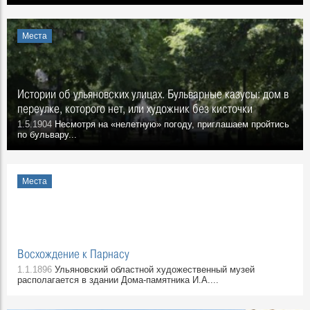
Места
Истории об ульяновских улицах. Бульварные казусы: дом в
переулке, которого нет, или художник без кисточки
1.5.1904
Несмотря на «нелетную» погоду, приглашаем пройтись
по бульвару...
Места
Восхождение к Парнасу
1.1.1896
Ульяновский областной художественный музей
располагается в здании Дома-памятника И.А....