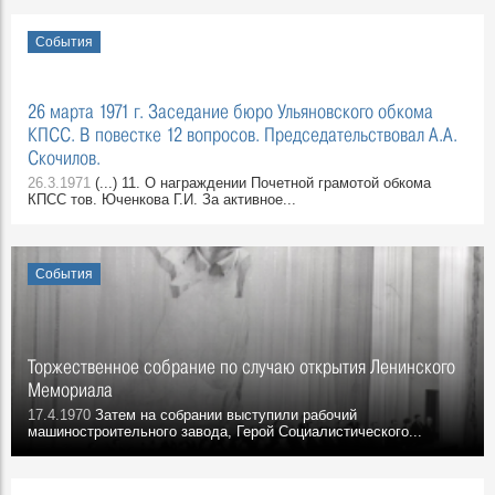
События
26 марта 1971 г. Заседание бюро Ульяновского обкома
КПСС. В повестке 12 вопросов. Председательствовал А.А.
Скочилов.
26.3.1971
(...) 11. О награждении Почетной грамотой обкома
КПСС тов. Юченкова Г.И. За активное...
События
Торжественное собрание по случаю открытия Ленинского
Мемориала
17.4.1970
Затем на собрании выступили рабочий
машиностроительного завода, Герой Социалистического...