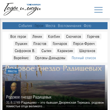
События
Герои
Места
Воспоминания
Фото
Все герои
Ленин
Колбин
Скочилов
Горячев
Пушкин
Пластов
Гончаров
Перси-Френч
Сафронов В.
Сытин
Карамзин
Шартанов
Варейкис
Орловы-Давыдовы
Полный список
Места
Родовое гнездо Радищевых
31.8.1749
Радищево – это бывшая Дворянская Терешка, родовое
поместье отца великого...