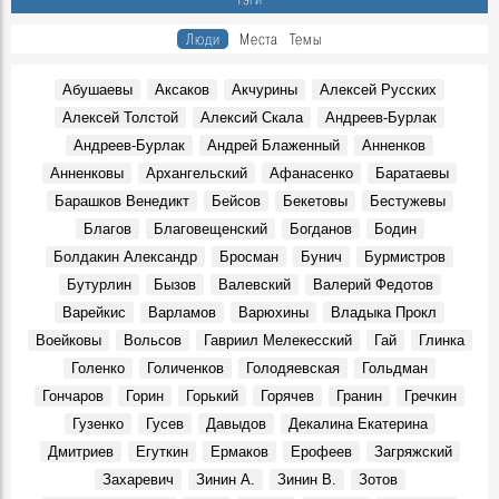
Герои, 6 Августа 2023
Люди
Места
Темы
В ульяновском музее покажут старинные рукописные
альбомы
События, 6 Августа 2024
Абушаевы
Аксаков
Акчурины
Алексей Русских
Алексей Толстой
Алексий Скала
Андреев-Бурлак
У ансамбля «Волга» новый художественный
руководитель
Андреев-Бурлак
Андрей Блаженный
Анненков
Герои, 6 Августа 2024
Анненковы
Архангельский
Афанасенко
Баратаевы
На открытие сезона в Ульяновском театре драмы
Барашков Венедикт
Бейсов
Бекетовы
Бестужевы
театралов ждёт «Кара…»
Благов
Благовещенский
Богданов
Бодин
События, 6 Августа 2025
Болдакин Александр
Бросман
Бунич
Бурмистров
Джанни Родари: «…Полную Волгу счастья!»
Бутурлин
Бызов
Валевский
Валерий Федотов
События, 2 Августа 1969
Варейкис
Варламов
Варюхины
Владыка Прокл
Новый Новоульяновск
Места, 3 Августа 1969
Воейковы
Вольсов
Гавриил Мелекесский
Гай
Глинка
Голенко
Голиченков
Голодяевская
Гольдман
7 августа 1969 года. ЦК КПСС.
События, 7 Августа 1969
Гончаров
Горин
Горький
Горячев
Гранин
Гречкин
Гузенко
Гусев
Давыдов
Декалина Екатерина
Василий Андреевич Андреев, в 1969 – 1980 гг. ректор
Ульяновского политехнического института:
Дмитриев
Егуткин
Ермаков
Ерофеев
Загряжский
Воспоминания, 7 Августа 1969
Захаревич
Зинин А.
Зинин В.
Зотов