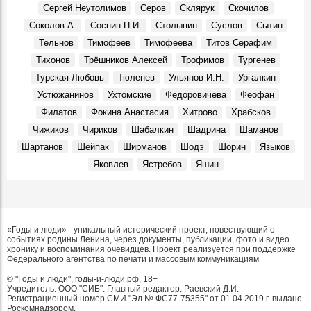
Сергей Неутолимов
Серов
Склярук
Скочилов
Соколов А.
Соснин П.И.
Столыпин
Суслов
Сытин
Тельнов
Тимофеев
Тимофеева
Титов Серафим
Тихонов
Трёшников Алексей
Трофимов
Тургенев
Турская Любовь
Тюленев
Ульянов И.Н.
Ургалкин
Устюжанинов
Ухтомские
Федоровичева
Феофан
Филатов
Фокина Анастасия
Хитрово
Храбсков
Чижиков
Чириков
Шабалкин
Шадрина
Шаманов
Шартанов
Шейпак
Ширманов
Шодэ
Шорин
Языков
Яковлев
Ястребов
Яшин
«Годы и люди» - уникальный исторический проект, повествующий о
событиях родины Ленина, через документы, публикации, фото и видео
хронику и воспоминания очевидцев. Проект реализуется при поддержке
Федерального агентства по печати и массовым коммуникациям
© "Годы и люди", годы-и-люди.рф, 18+
Учредитель: ООО "СИБ". Главный редактор: Раевский Д.И.
Регистрационный номер СМИ "Эл № ФС77-75355" от 01.04.2019 г. выдано
Роскомнадзором.