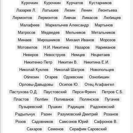
Праздник в Шаховском
Курочкин
Курочкин
Курчатов
Кустарников
События, 10 Августа 1969
Лазарев Л.
Латышев
Лезин
Ленин
Леонтьева
Геннадий Александрович Демочкин, литератор, краевед:
Лермонтов
Лермонтов
Ливчак
Лимасов
Любищев
Воспоминания, 11 Августа 1969
Малафеев
Маркелычев Александр
Мартынов
Галина Николаевна Афанасьева, в 1964 - 1971 гг. зав.
Матросов
Медведев
Мельников
Метальников
отделом школ ОК КПСС:
Воспоминания, 12 Августа 1969
Минаев
Мирошников
Михаил Иванов
Морозов
Мотовилов
Н.И. Никитина
Назаров
Нариманов
3 августа 1970 г. Совет Министров РСФСР.
События, 3 Августа 1970
Неверов
Невоструев
Немцев
Нецветаев
На земле, где родился Ленин
Никитенко Петр
Никитин В.
Никитина Е.И.
События, 6 Августа 1970
Николай Куклев
Николай Шатров
Новопольцев
Облезин
Огарев
Одоевские
Ознобишин
Орловы-Давыдовы
Осипов Ю.
Отец Агафангел
Пастухова О.Д.
Паустовский
Перси-Френч
Петров С.Б.
Пластов
Полбин
Поливанов
Полянсков
Пугачев
Пузыревский
Пушкин
Радищев
Радонежский
Радыльчук
Разин
Разумовский Дмитрий
Розанов
Розов
Садовников
Самсонов Юрий
Сафронов В.
Сахаров
Семенов
Серафим Саровский