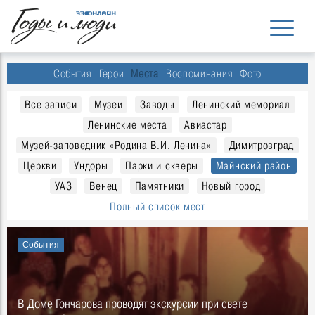
События
Герои
Места
Воспоминания
Фото
Все записи
Музеи
Заводы
Ленинский мемориал
Ленинские места
Авиастар
Музей-заповедник «Родина В.И. Ленина»
Димитровград
Церкви
Ундоры
Парки и скверы
Майнский район
УАЗ
Венец
Памятники
Новый город
Полный список мест
События
В Доме Гончарова проводят экскурсии при свете