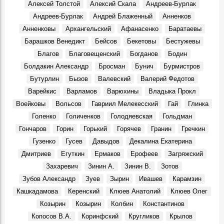
Алексей Толстой
Алексий Скала
Андреев-Бурлак
Первая русская революция в симбирских пределах
События, 7 Августа 1906
Андреев-Бурлак
Андрей Блаженный
Анненков
Хулиганистый характер. 70 лет — заслуженному тренеру
Анненковы
Архангельский
Афанасенко
Баратаевы
Росии Юрию Скобелину
Барашков Венедикт
Бейсов
Бекетовы
Бестужевы
Герои, 7 Августа 1952
Благов
Благовещенский
Богданов
Бодин
Подкулачник или подкаблучник?
Болдакин Александр
Бросман
Бунич
Бурмистров
События, 7 Августа 1932
Бутурлин
Бызов
Валевский
Валерий Федотов
Симбирск-Ульяновск. Маришкины легенды
Варейкис
Варламов
Варюхины
Владыка Прокл
Места, 7 Августа 2023
Воейковы
Вольсов
Гавриил Мелекесский
Гай
Глинка
Ульяновцы могут увидеть уникальную вазу «Ветви
Голенко
Голиченков
Голодяевская
Гольдман
клёна»
События, 7 Августа 2025
Гончаров
Горин
Горький
Горячев
Гранин
Гречкин
Гузенко
Гусев
Давыдов
Декалина Екатерина
Как крестьянский сын из Симбирска стал ученым и
развивал земледелие
Дмитриев
Егуткин
Ермаков
Ерофеев
Загряжский
Герои, 7 Августа 1875
Захаревич
Зинин А.
Зинин В.
Зотов
Джанни Родари: «…Полную Волгу счастья!»
Зубов Александр
Зуев
Зырин
Ивашев
Карамзин
События, 2 Августа 1969
Кашкадамова
Керенский
Клюев Анатолий
Клюев Олег
Новый Новоульяновск
Козырин
Козырин
Колбин
Константинов
Места, 3 Августа 1969
Копосов В.А.
Коринфский
Кругликов
Крылов