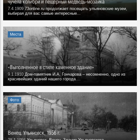
чучела колибри и пещерный медведь-мозаика
7.4.1909
73online.ru продолжает посещать ульяновские музеи,
выбирая для вас самые интересные...
Места
«Выполненное в стиле каменное здание»
9.1.1910
Дом-памятник И.А. Гончарова – несомненно, одно из
красивейших зданий нашего города....
Фото
Венец. Ульяновск, 1956 г.
28.1.1956
Ульяновск, Венец. Здание Ульяновского