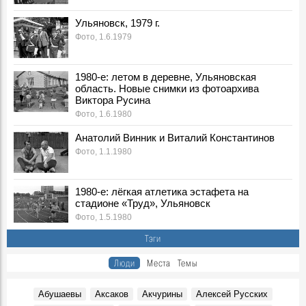
Телеграмма
Ульяновск, 1979 г.
События, 7 Августа 1981
Фото, 1.6.1979
Сюда идут миллионы
События, 7 Августа 1982
1980-е: летом в деревне, Ульяновская
Добрым словом помянут
область. Новые снимки из фотоархива
События, 7 Августа 1982
Виктора Русина
Пленум Цильнинского райкома КПСС
Фото, 1.6.1980
События, 7 Августа 1991
Анатолий Винник и Виталий Константинов
Из репортажа Г.А. Демочкина на «Радио России»:
Фото, 1.1.1980
События, 7 Августа 1992
Ульяновские вездеходы завоевывают американский
рынок
1980-е: лёгкая атлетика эстафета на
События, 7 Августа 1993
стадионе «Труд», Ульяновск
Фото, 1.5.1980
Из записок Г.А. Демочкина:
Воспоминания, 7 Августа 1993
Тэги
Лауреат Нобелевской премии Ж.И. Алферов в
Люди
Места
Темы
Ленинском мемориале
Фото, 7 Августа 2005
Абушаевы
Аксаков
Акчурины
Алексей Русских
"Кроме очень немногих, в России нет недовольных":