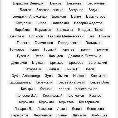
Герои, 9 Августа 2025
Барашков Венедикт
Бейсов
Бекетовы
Бестужевы
Ульяновцы высказались по поводу проекта
Благов
Благовещенский
Богданов
Бодин
благоустройства сквера у ДК «Руслан»
Болдакин Александр
Бросман
Бунич
Бурмистров
Места, 9 Августа 2025
Бутурлин
Бызов
Валевский
Валерий Федотов
В Ундоровском палеонтологическом музее выставили
Варейкис
Варламов
Варюхины
Владыка Прокл
уникальный скелет плезиозавра
События, 9 Августа 2025
Воейковы
Вольсов
Гавриил Мелекесский
Гай
Глинка
Голенко
Голиченков
Голодяевская
Гольдман
Снятый ульяновцами фильм представлен на
Международном кинофестивале в Москве
Гончаров
Горин
Горький
Горячев
Гранин
Гречкин
События, 9 Августа 2025
Гузенко
Гусев
Давыдов
Декалина Екатерина
7 августа 1969 года. ЦК КПСС.
Дмитриев
Егуткин
Ермаков
Ерофеев
Загряжский
События, 7 Августа 1969
Захаревич
Зинин А.
Зинин В.
Зотов
Василий Андреевич Андреев, в 1969 – 1980 гг. ректор
Зубов Александр
Зуев
Зырин
Ивашев
Карамзин
Ульяновского политехнического института:
Кашкадамова
Керенский
Клюев Анатолий
Клюев Олег
Воспоминания, 7 Августа 1969
Козырин
Козырин
Колбин
Константинов
Вниманию ульяновцев!
Копосов В.А.
Коринфский
Кругликов
Крылов
События, 7 Августа 1969
Курочкин
Курочкин
Курчатов
Кустарников
Праздник в Шаховском
Лазарев Л.
Латышев
Лезин
Ленин
Леонтьева
События, 10 Августа 1969
Лермонтов
Лермонтов
Ливчак
Лимасов
Любищев
Геннадий Александрович Демочкин, литератор, краевед: