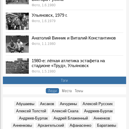
События, 9 Августа 1994
Фото, 1.6.1980
Борис Андреевич Сараев, в 1992-1994 годах первый зам.
Ульяновск, 1979 г.
Главы администрации области:
Фото, 1.6.1979
Воспоминания, 9 Августа 1994
Виктор Васильевич Давыдов, начальник Главного
Управления Центробанка России по Ульяновской
Анатолий Винник и Виталий Константинов
области:
Фото, 1.1.1980
Воспоминания, 9 Августа 1994
А.Е. Лапин, зав. Кафедрой основ экономики Ульяновского
педагогического университета (УлГПУ):
1980-е: лёгкая атлетика эстафета на
Воспоминания, 9 Августа 1994
стадионе «Труд», Ульяновск
Фото, 1.5.1980
Завершающий этап строительства Ленинского
мемориала
Тэги
Фото, 9 Августа 1969
Люди
Места
Темы
Золотая Звезда Фёдора Баталова
Герои, 9 Августа 1941
Абушаевы
Аксаков
Акчурины
Алексей Русских
Как строили ульяновский телецентр
Алексей Толстой
Алексий Скала
Андреев-Бурлак
События, 9 Августа 1959
Андреев-Бурлак
Андрей Блаженный
Анненков
От тяжёлой болезни скончался димитровградский
Левитан и глава совета ветеранов Александр Воронин
Анненковы
Архангельский
Афанасенко
Баратаевы