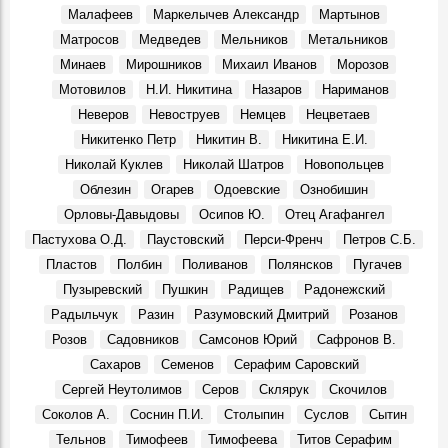
Воспоминания, 11 Августа 1969
Малафеев
Маркелычев Александр
Мартынов
Матросов
Медведев
Мельников
Метальников
Галина Николаевна Афанасьева, в 1964 - 1971 гг. зав.
отделом школ ОК КПСС:
Минаев
Мирошников
Михаил Иванов
Морозов
Воспоминания, 12 Августа 1969
Мотовилов
Н.И. Никитина
Назаров
Нариманов
13 августа 1969 года. Министру электронной
Неверов
Невоструев
Немцев
Нецветаев
промышленности СССР товарищу Шокину А.И. Министру
Никитенко Петр
Никитин В.
Никитина Е.И.
здравоохранения СССР товарищу Петровскому Б.В.
События, 13 Августа 1969
Николай Куклев
Николай Шатров
Новопольцев
Облезин
Огарев
Одоевские
Ознобишин
Василий Иванович Салин, в 1965-1970 гг. второй
секретарь Радищевского райкома КПСС:
Орловы-Давыдовы
Осипов Ю.
Отец Агафангел
Воспоминания, 14 Августа 1969
Пастухова О.Д.
Паустовский
Перси-Френч
Петров С.Б.
Пластов
Полбин
Поливанов
Полянсков
Пугачев
Пузыревский
Пушкин
Радищев
Радонежский
Радыльчук
Разин
Разумовский Дмитрий
Розанов
Розов
Садовников
Самсонов Юрий
Сафронов В.
Сахаров
Семенов
Серафим Саровский
Сергей Неутолимов
Серов
Склярук
Скочилов
Соколов А.
Соснин П.И.
Столыпин
Суслов
Сытин
Тельнов
Тимофеев
Тимофеева
Титов Серафим