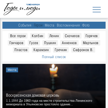
События
Герои
Места
Воспоминания
Фото
Все герои
Колбин
Ленин
Скочилов
Горячев
Гончаров
Гусев
Пушкин
Анненков
Мартынов
Пластов
Карамзин
Гречкин
Сафронов В.
Полный список
Места
Воскресенская домовая церковь
1.1.1844
До 1960 года на месте строительства Ленинского
мемориала в Ульяновске простояло здание...