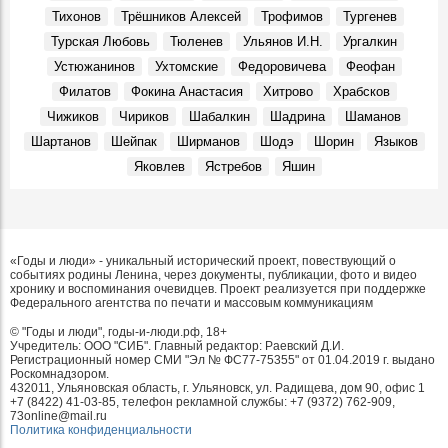
Тихонов
Трёшников Алексей
Трофимов
Тургенев
Турская Любовь
Тюленев
Ульянов И.Н.
Ургалкин
Устюжанинов
Ухтомские
Федоровичева
Феофан
Филатов
Фокина Анастасия
Хитрово
Храбсков
Чижиков
Чириков
Шабалкин
Шадрина
Шаманов
Шартанов
Шейпак
Ширманов
Шодэ
Шорин
Языков
Яковлев
Ястребов
Яшин
«Годы и люди» - уникальный исторический проект, повествующий о
событиях родины Ленина, через документы, публикации, фото и видео
хронику и воспоминания очевидцев. Проект реализуется при поддержке
Федерального агентства по печати и массовым коммуникациям
© "Годы и люди", годы-и-люди.рф, 18+
Учредитель: ООО "СИБ". Главный редактор: Раевский Д.И.
Регистрационный номер СМИ "Эл № ФС77-75355" от 01.04.2019 г. выдано
Роскомнадзором.
432011, Ульяновская область, г. Ульяновск, ул. Радищева, дом 90, офис 1
+7 (8422) 41-03-85, телефон рекламной службы: +7 (9372) 762-909,
73online@mail.ru
Политика конфиденциальности