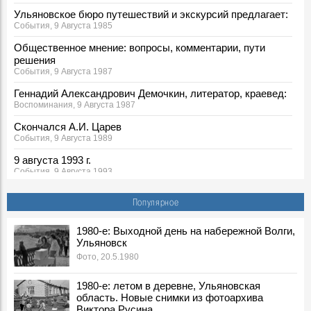
Ульяновское бюро путешествий и экскурсий предлагает:
События, 9 Августа 1985
Общественное мнение: вопросы, комментарии, пути
решения
События, 9 Августа 1987
Геннадий Александрович Демочкин, литератор, краевед:
Воспоминания, 9 Августа 1987
Скончался А.И. Царев
События, 9 Августа 1989
9 августа 1993 г.
События, 9 Августа 1993
Зоя Михайловна Самсонова, заслуженная артистка РФ,
Популярное
актриса Ульяновского театра драмы:
Воспоминания, 9 Августа 1993
1980-е: Выходной день на набережной Волги,
А. Руцкой: «Никому не верю…»
Ульяновск
События, 9 Августа 1994
Фото, 20.5.1980
Еще и Жириновский
События, 9 Августа 1994
1980-е: летом в деревне, Ульяновская
область. Новые снимки из фотоархива
Август 1994 г.
Виктора Русина