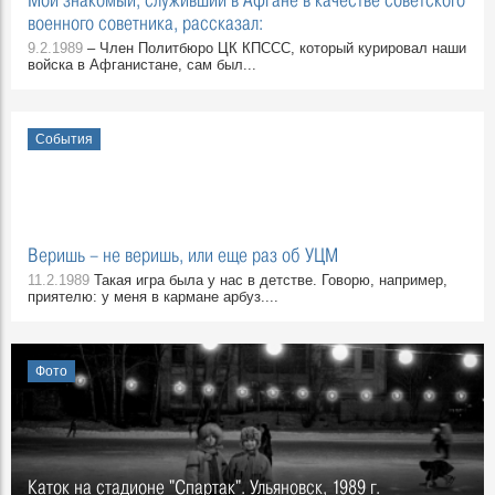
военного советника, рассказал:
9.2.1989
– Член Политбюро ЦК КПССС, который курировал наши
войска в Афганистане, сам был...
События
Веришь – не веришь, или еще раз об УЦМ
11.2.1989
Такая игра была у нас в детстве. Говорю, например,
приятелю: у меня в кармане арбуз....
Фото
Каток на стадионе "Спартак". Ульяновск, 1989 г.