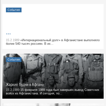
События
***
15.2.1989
«Интернациональный долг» в Афганистане выполняло
более 540 тысяч россиян. В их...
События
Жаркие будни в Афгане
15.2.1989
15 февраля 1989 года был завершён вывод Советских
войск из Афганистана. И сегодня, по...