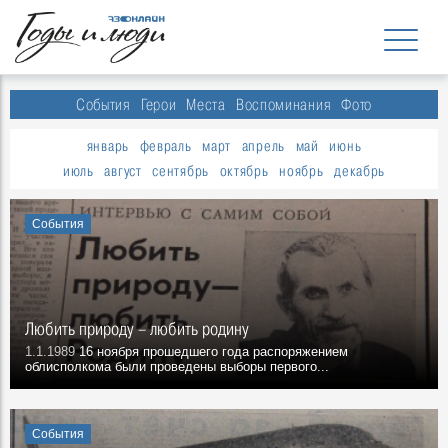
События
Герои
Места
Воспоминания
Фото
январь
февраль
март
апрель
май
июнь
июль
август
сентябрь
октябрь
ноябрь
декабрь
События
Любить природу – любить родину
1.1.1989
16 ноября прошедшего года распоряжением
облисполкома были проведены выборы первого...
События