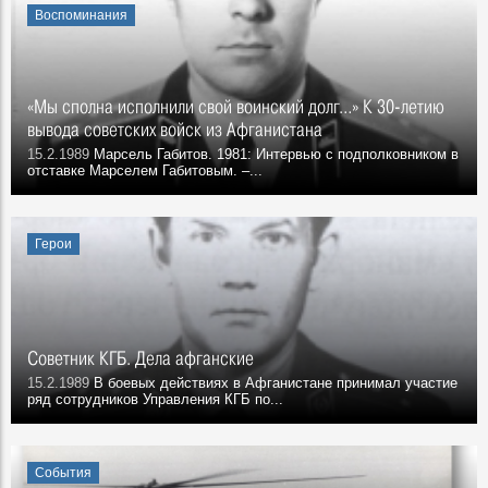
Воспоминания
«Мы сполна исполнили свой воинский долг…» К 30-летию
вывода советских войск из Афганистана
15.2.1989
Марсель Габитов. 1981: Интервью с подполковником в
отставке Марселем Габитовым. –...
Герои
Советник КГБ. Дела афганские
15.2.1989
В боевых действиях в Афганистане принимал участие
ряд сотрудников Управления КГБ по...
События