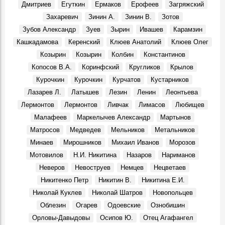
Дмитриев
Егуткин
Ермаков
Ерофеев
Загряжский
Смерть А.Д. Сахарова
Захаревич
Зинин А.
Зинин В.
Зотов
События, 14 Декабря 1989
Зубов Александр
Зуев
Зырин
Ивашев
Карамзин
Эдуард Александрович Цейдлер, в 1978-2002 гг. директор
фабрики им. Горького (а/о «Элегант»):
Кашкадамова
Керенский
Клюев Анатолий
Клюев Олег
Воспоминания, 4 Декабря 1989
Козырин
Козырин
Колбин
Константинов
Алексей Гордеевич Рыжевский, в 1987-1991 гг.
Копосов В.А.
Коринфский
Кругликов
Крылов
генеральный директор УЦМ:
Курочкин
Курочкин
Курчатов
Кустарников
Воспоминания, 4 Декабря 1989
Лазарев Л.
Латышев
Лезин
Ленин
Леонтьева
4 декабря 1989 г.
Лермонтов
Лермонтов
Ливчак
Лимасов
Любищев
События, 4 Декабря 1989
Малафеев
Маркелычев Александр
Мартынов
3 декабря 1989 г.
Матросов
Медведев
Мельников
Метальников
События, 3 Декабря 1989
Минаев
Мирошников
Михаил Иванов
Морозов
Выборы ректора политеха
Мотовилов
Н.И. Никитина
Назаров
Нариманов
События, 2 Декабря 1989
Неверов
Невоструев
Немцев
Нецветаев
Делегация КПСС прибыла в Гвинею-Бисау
События, 2 Декабря 1989
Никитенко Петр
Никитин В.
Никитина Е.И.
Николай Куклев
Николай Шатров
Новопольцев
Облезин
Огарев
Одоевские
Ознобишин
Орловы-Давыдовы
Осипов Ю.
Отец Агафангел