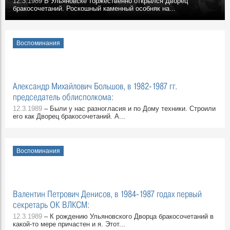
12.3.1989
В Ульяновске торжественно открылся Дворец
бракосочетаний. Роскошный каменный особняк на...
Воспоминания
Александр Михайлович Большов, в 1982-1987 гг.
председатель облисполкома:
12.3.1989
– Были у нас разногласия и по Дому техники. Строили
его как Дворец бракосочетаний. А...
Воспоминания
Валентин Петрович Денисов, в 1984-1987 годах первый
секретарь ОК ВЛКСМ:
12.3.1989
– К рождению Ульяновского Дворца бракосочетаний в
какой-то мере причастен и я. Этот...