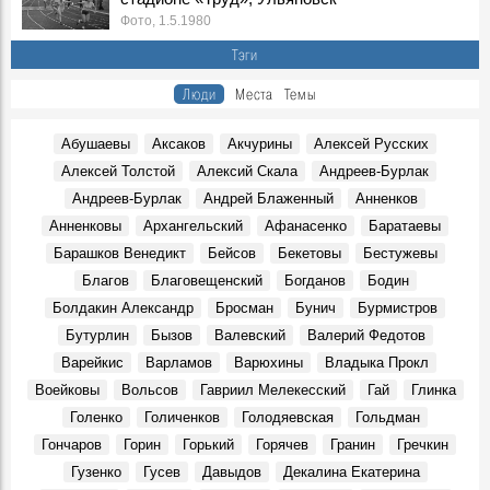
генерального директора УЦМ по науке:
Фото, 1.5.1980
Воспоминания, 27 Декабря 1989
Тэги
Вставка-уточнение из блокнота Г.А. Демочкина (я
присутствовал на той конференции.– Г.Д.):
Люди
Места
Темы
Воспоминания, 26 Декабря 1989
Исаак Павлович Гринберг, в 1988-1991 гг. зам.
Абушаевы
Аксаков
Акчурины
Алексей Русских
генерального директора УЦМ по науке:
Алексей Толстой
Алексий Скала
Андреев-Бурлак
Воспоминания, 26 Декабря 1989
Андреев-Бурлак
Андрей Блаженный
Анненков
Областная комсомольская конференция
События, 26 Декабря 1989
Анненковы
Архангельский
Афанасенко
Баратаевы
Барашков Венедикт
Бейсов
Бекетовы
Бестужевы
Первое назначение Андрея Сахарова
Воспоминания, 20 Декабря 1989
Благов
Благовещенский
Богданов
Бодин
Болдакин Александр
Бросман
Бунич
Бурмистров
18 декабря 1989 года
События, 18 Декабря 1989
Бутурлин
Бызов
Валевский
Валерий Федотов
Варейкис
Варламов
Варюхины
Владыка Прокл
16 декабря 1989 г. Из справки Управления КГБ для
обкома КПСС:
Воейковы
Вольсов
Гавриил Мелекесский
Гай
Глинка
События, 16 Декабря 1989
Голенко
Голиченков
Голодяевская
Гольдман
Юрий Петрович Власов, народный депутат СССР,
Гончаров
Горин
Горький
Горячев
Гранин
Гречкин
Олимпийский чемпион, писатель:
Гузенко
Гусев
Давыдов
Декалина Екатерина
Воспоминания, 14 Ноября 1989