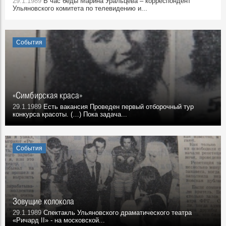
29.1.1989
В час беды Марина Уральцева – корреспондент
Ульяновского комитета по телевидению и...
События
«Симбирская краса»
29.1.1989
Есть вакансия Проведен первый отборочный тур
конкурса красоты. (…) Пока задача...
События
Зовущие колокола
29.1.1989
Спектакль Ульяновского драматического театра
«Ричард II» - на московской...