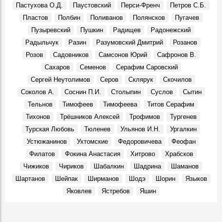
Пастухова О.Д.
Паустовский
Перси-Френч
Петров С.Б.
Пластов
Полбин
Поливанов
Полянсков
Пугачев
Пузыревский
Пушкин
Радищев
Радонежский
Радыльчук
Разин
Разумовский Дмитрий
Розанов
Розов
Садовников
Самсонов Юрий
Сафронов В.
Сахаров
Семенов
Серафим Саровский
Сергей Неутолимов
Серов
Склярук
Скочилов
Соколов А.
Соснин П.И.
Столыпин
Суслов
Сытин
Тельнов
Тимофеев
Тимофеева
Титов Серафим
Тихонов
Трёшников Алексей
Трофимов
Тургенев
Турская Любовь
Тюленев
Ульянов И.Н.
Ургалкин
Устюжанинов
Ухтомские
Федоровичева
Феофан
Филатов
Фокина Анастасия
Хитрово
Храбсков
Чижиков
Чириков
Шабалкин
Шадрина
Шаманов
Шартанов
Шейпак
Ширманов
Шодэ
Шорин
Языков
Яковлев
Ястребов
Яшин