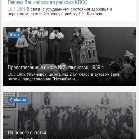
Пленум Вешкаймского райкома КПСС
10.3.1989
В связи с ухудшением состояния здоровья и
переходом на хозяйственную работу Г.П. Кирюхин...
Фото
Представление в школе №2. Ульяновск, 1989 г.
10.3.1989
Ульяновск, школа №2 2"Б" класс в актовом зале
школы, представление "Незнайка и...
События
На пороге счастья