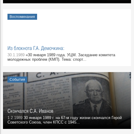
Воспоминания
Из блокнота Г.А. Демочкина:
30.1.1989
«30 января 1989 года. УЦМ. Заседание комитета
молодежных проблем (КМП). Тема: спорт...
События
Скончался С.А. Иванов
1.2.1989
30 января 1989 г. на 67-м году жизни скончался Герой
Советского Союза, член КПСС с 1945...