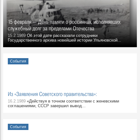
15 февраля — День памяти о россиянах, исполнявших
служебный долг за пределами Отечества
15.2.1989
Об этой дате рассказали сотрудники
Государственного архива новейшей истории Ульяновской...
События
Из «Заявления Советского правительства»:
16.2.1989
«Действуя в точном соответствии с женевскими
соглашениями, СССР завершил вывод...
События