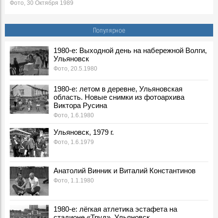
Фото, 30 Октября 1989
Первомай в Ульяновске, 1989 г.
Фото, 1 Мая 1989
Популярное
Пасха в Ульяновске, 1989 г.
Фото, 30 Апреля 1989
1980-е: Выходной день на набережной Волги,
Ульяновск
Первый конкурс красоты в Ульяновске
Фото, 20.5.1980
Фото, 9 Апреля 1989
Next Stop Sovjet в Ульяновске
1980-е: летом в деревне, Ульяновская
Фото, 21 Сентября 1989
область. Новые снимки из фотоархива
Виктора Русина
Жаркие будни в Афгане
Фото, 1.6.1980
События, 15 Февраля 1989
Ульяновск, 1979 г.
Виктор Цой погиб в автокатастрофе
Фото, 1.6.1979
События, 17 Августа 1989
Виктор Исаевич Васильев, в 1984-1990 гг. председатель
Ульяновского горисполкома:
Анатолий Винник и Виталий Константинов
Воспоминания, 25 Апреля 1989
Фото, 1.1.1980
Что высветил пожар на «Искре»?
События, 28 Декабря 1989
1980-е: лёгкая атлетика эстафета на
Исаак Павлович Гринберг, в 1988-1991 гг. зам.
стадионе «Труд», Ульяновск