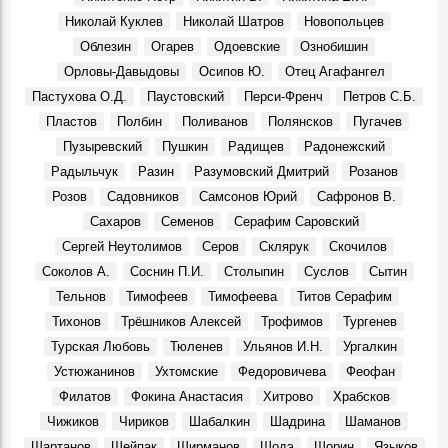
Николай Куклев
Николай Шатров
Новопольцев
Облезин
Огарев
Одоевские
Ознобишин
Орловы-Давыдовы
Осипов Ю.
Отец Агафангел
Пастухова О.Д.
Паустовский
Перси-Френч
Петров С.Б.
Пластов
Полбин
Поливанов
Полянсков
Пугачев
Пузыревский
Пушкин
Радищев
Радонежский
Радыльчук
Разин
Разумовский Дмитрий
Розанов
Розов
Садовников
Самсонов Юрий
Сафронов В.
Сахаров
Семенов
Серафим Саровский
Сергей Неутолимов
Серов
Склярук
Скочилов
Соколов А.
Соснин П.И.
Столыпин
Суслов
Сытин
Тельнов
Тимофеев
Тимофеева
Титов Серафим
Тихонов
Трёшников Алексей
Трофимов
Тургенев
Турская Любовь
Тюленев
Ульянов И.Н.
Ургалкин
Устюжанинов
Ухтомские
Федоровичева
Феофан
Филатов
Фокина Анастасия
Хитрово
Храбсков
Чижиков
Чириков
Шабалкин
Шадрина
Шаманов
Шартанов
Шейпак
Ширманов
Шодэ
Шорин
Языков