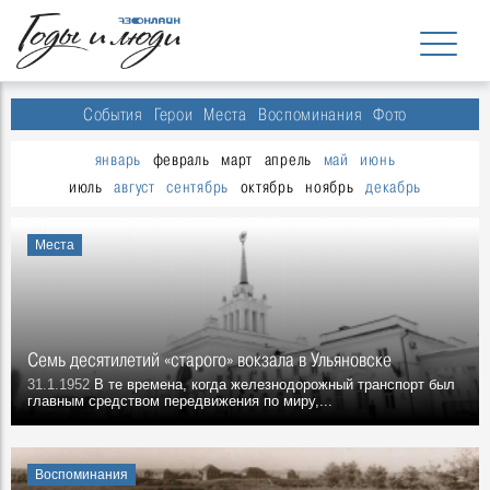
События
Герои
Места
Воспоминания
Фото
январь
февраль
март
апрель
май
июнь
июль
август
сентябрь
октябрь
ноябрь
декабрь
Места
Семь десятилетий «старого» вокзала в Ульяновске
31.1.1952
В те времена, когда железнодорожный транспорт был
главным средством передвижения по миру,...
Воспоминания