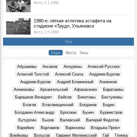
Фото, 1.1.1980
1980-е: лёгкая атлетика эстафета на
стадионе «Труд», Ульяновск
Фото, 1.5.1980
Тэги
Люди
Места
Темы
Абушаевы
Аксаков
Акчурины
Алексей Русских
Алексей Толстой
Алексий Скала
Андреев-Бурлак
Андреев-Бурлак
Андрей Блаженный
Анненков
Анненковы
Архангельский
Афанасенко
Баратаевы
Барашков Венедикт
Бейсов
Бекетовы
Бестужевы
Благов
Благовещенский
Богданов
Бодин
Болдакин Александр
Бросман
Бунич
Бурмистров
Бутурлин
Бызов
Валевский
Валерий Федотов
Варейкис
Варламов
Варюхины
Владыка Прокл
Воейковы
Вольсов
Гавриил Мелекесский
Гай
Глинка