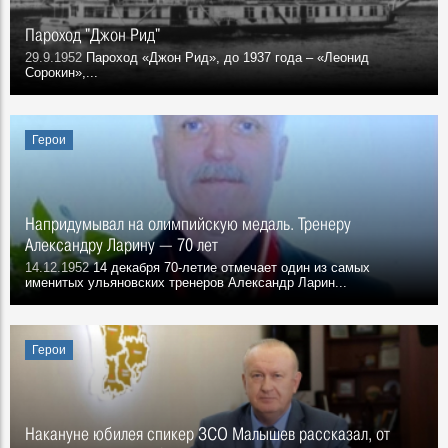
Пароход "Джон Рид"
29.9.1952
Пароход «Джон Рид», до 1937 года – «Леонид
Сорокин»,...
Герои
Напридумывал на олимпийскую медаль. Тренеру
Александру Ларину — 70 лет
14.12.1952
14 декабря 70-летие отмечает один из самых
именитых ульяновских тренеров Александр Ларин...
Герои
Накануне юбилея спикер ЗСО Малышев рассказал, от