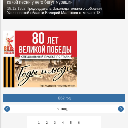
какой песни у него бегут мурашки
19.12.1952
Председатель Законодательного собрания
Ульяновской области Валерий Малышев отмечает 18...
1952 год
январь
1
2
3
4
5
6