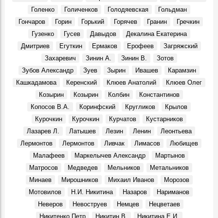
Голенко
Голиченков
Голодяевская
Гольдман
Гончаров
Горин
Горький
Горячев
Гранин
Гречкин
Гузенко
Гусев
Давыдов
Декалина Екатерина
Дмитриев
Егуткин
Ермаков
Ерофеев
Загряжский
Захаревич
Зинин А.
Зинин В.
Зотов
Зубов Александр
Зуев
Зырин
Ивашев
Карамзин
Кашкадамова
Керенский
Клюев Анатолий
Клюев Олег
Козырин
Козырин
Колбин
Константинов
Копосов В.А.
Коринфский
Кругликов
Крылов
Курочкин
Курочкин
Курчатов
Кустарников
Лазарев Л.
Латышев
Лезин
Ленин
Леонтьева
Лермонтов
Лермонтов
Ливчак
Лимасов
Любищев
Малафеев
Маркелычев Александр
Мартынов
Матросов
Медведев
Мельников
Метальников
Минаев
Мирошников
Михаил Иванов
Морозов
Мотовилов
Н.И. Никитина
Назаров
Нариманов
Неверов
Невоструев
Немцев
Нецветаев
Никитенко Петр
Никитин В.
Никитина Е.И.