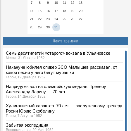
7
8
9
10
11
12
13
14
15
16
17
18
19
20
21
22
23
24
25
26
27
28
29
30
31
Лента времени
Семь десятилетий «старого» вокзала в Ульяновске
Места, 31 Января 1952
Накануне юбилея спикер ЗСО Малышев рассказал, от
какой песни у него бегут мурашки
Герои, 19 Декабря 1952
Напридумывал на олимпийскую медаль. Тренеру
Александру Ларину — 70 лет
Герои, 14 Декабря 1952
Хулиганистый характер. 70 лет — заслуженному тренеру
Росии Юрию Скобелину
Герои, 7 Августа 1952
Забытая экспедиция
Воспоминания, 20 Мая 1952