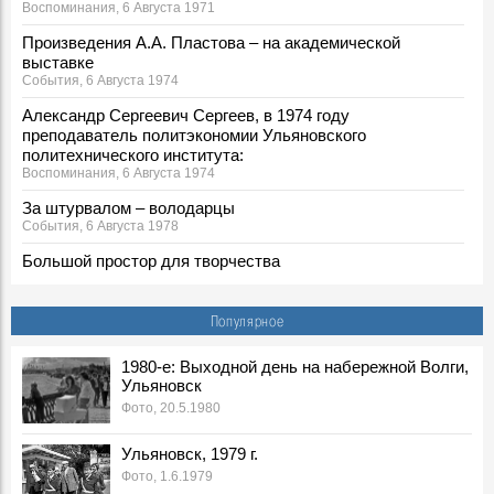
Воспоминания, 6 Августа 1971
Произведения А.А. Пластова – на академической
выставке
События, 6 Августа 1974
Александр Сергеевич Сергеев, в 1974 году
преподаватель политэкономии Ульяновского
политехнического института:
Воспоминания, 6 Августа 1974
За штурвалом – володарцы
События, 6 Августа 1978
Большой простор для творчества
События, 6 Августа 1987
Георгий Иванович Марчук ответил на вопросы
Популярное
корреспондента «Ульяновской правды»
События, 6 Августа 1989
1980-е: Выходной день на набережной Волги,
Ульяновск
***
События, 6 Августа 1990
Фото, 20.5.1980
6 августа 1991 г.
Ульяновск, 1979 г.
События, 6 Августа 1991
Фото, 1.6.1979
Зюганов не в восторге от Ульяновского обкома