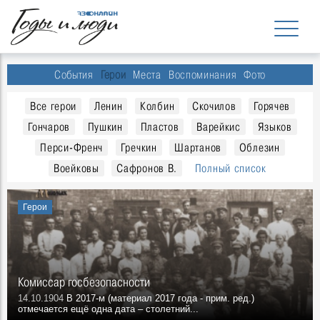
События
Герои
Места
Воспоминания
Фото
Все герои
Ленин
Колбин
Скочилов
Горячев
Гончаров
Пушкин
Пластов
Варейкис
Языков
Перси-Френч
Гречкин
Шартанов
Облезин
Воейковы
Сафронов В.
Полный список
Герои
Комиссар госбезопасности
14.10.1904
В 2017-м (материал 2017 года - прим. ред.)
отмечается ещё одна дата – столетний...