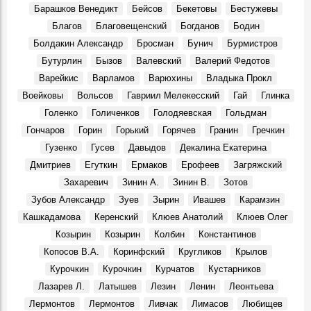
На открытие сезона в Ульяновском театре драмы
Барашков Венедикт
Бейсов
Бекетовы
Бестужевы
театралов ждёт «Кара…»
Благов
Благовещенский
Богданов
Бодин
События, 6 Августа 2025
Болдакин Александр
Бросман
Бунич
Бурмистров
Джанни Родари: «…Полную Волгу счастья!»
Бутурлин
Бызов
Валевский
Валерий Федотов
События, 2 Августа 1969
Варейкис
Варламов
Варюхины
Владыка Прокл
Новый Новоульяновск
Места, 3 Августа 1969
Воейковы
Вольсов
Гавриил Мелекесский
Гай
Глинка
Голенко
Голиченков
Голодяевская
Гольдман
7 августа 1969 года. ЦК КПСС.
События, 7 Августа 1969
Гончаров
Горин
Горький
Горячев
Гранин
Гречкин
Гузенко
Гусев
Давыдов
Декалина Екатерина
Василий Андреевич Андреев, в 1969 – 1980 гг. ректор
Ульяновского политехнического института:
Дмитриев
Егуткин
Ермаков
Ерофеев
Загряжский
Воспоминания, 7 Августа 1969
Захаревич
Зинин А.
Зинин В.
Зотов
Вниманию ульяновцев!
Зубов Александр
Зуев
Зырин
Ивашев
Карамзин
События, 7 Августа 1969
Кашкадамова
Керенский
Клюев Анатолий
Клюев Олег
Праздник в Шаховском
Козырин
Козырин
Колбин
Константинов
События, 10 Августа 1969
Копосов В.А.
Коринфский
Кругликов
Крылов
Геннадий Александрович Демочкин, литератор, краевед:
Курочкин
Курочкин
Курчатов
Кустарников
Воспоминания, 11 Августа 1969
Лазарев Л.
Латышев
Лезин
Ленин
Леонтьева
3 августа 1970 г. Совет Министров РСФСР.
Лермонтов
Лермонтов
Ливчак
Лимасов
Любищев
События, 3 Августа 1970