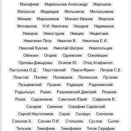
Малафеев
Маркелычев Александр
Мартынов
Александр Сергеевич Сергеев, в 1970 году конструктор
Матросов
Медведев
Мельников
Метальников
особого конструкторского бюро Ульяновского
механического завода:
Минаев
Мирошников
Михаил Иванов
Морозов
Воспоминания, 10 Августа 1970
Мотовилов
Н.И. Никитина
Назаров
Нариманов
По сниженным ценам
Неверов
Невоструев
Немцев
Нецветаев
События, 1 Августа 1971
Никитенко Петр
Никитин В.
Никитина Е.И.
Ульяновский гормолзавод
Николай Куклев
Николай Шатров
Новопольцев
События, 3 Августа 1971
Облезин
Огарев
Одоевские
Ознобишин
Орловы-Давыдовы
Осипов Ю.
Отец Агафангел
Пастухова О.Д.
Паустовский
Перси-Френч
Петров С.Б.
Пластов
Полбин
Поливанов
Полянсков
Пугачев
Пузыревский
Пушкин
Радищев
Радонежский
Радыльчук
Разин
Разумовский Дмитрий
Розанов
Розов
Садовников
Самсонов Юрий
Сафронов В.
Сахаров
Семенов
Серафим Саровский
Сергей Неутолимов
Серов
Склярук
Скочилов
Соколов А.
Соснин П.И.
Столыпин
Суслов
Сытин
Тельнов
Тимофеев
Тимофеева
Титов Серафим