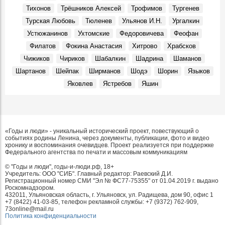
Тихонов
Трёшников Алексей
Трофимов
Тургенев
Турская Любовь
Тюленев
Ульянов И.Н.
Ургалкин
Устюжанинов
Ухтомские
Федоровичева
Феофан
Филатов
Фокина Анастасия
Хитрово
Храбсков
Чижиков
Чириков
Шабалкин
Шадрина
Шаманов
Шартанов
Шейпак
Ширманов
Шодэ
Шорин
Языков
Яковлев
Ястребов
Яшин
«Годы и люди» - уникальный исторический проект, повествующий о
событиях родины Ленина, через документы, публикации, фото и видео
хронику и воспоминания очевидцев. Проект реализуется при поддержке
Федерального агентства по печати и массовым коммуникациям
© "Годы и люди", годы-и-люди.рф, 18+
Учредитель: ООО "СИБ". Главный редактор: Раевский Д.И.
Регистрационный номер СМИ "Эл № ФС77-75355" от 01.04.2019 г. выдано
Роскомнадзором.
432011, Ульяновская область, г. Ульяновск, ул. Радищева, дом 90, офис 1
+7 (8422) 41-03-85, телефон рекламной службы: +7 (9372) 762-909,
73online@mail.ru
Политика конфиденциальности