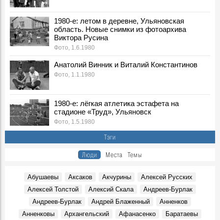
События, 6 Августа 1996
1980-е: летом в деревне, Ульяновская
Борис Николаевич Ельцин, в 1996 г. Президент РФ:
область. Новые снимки из фотоархива
Воспоминания, 6 Августа 1996
Виктора Русина
Группа "Чайф" в Речном порту Ульяновска, 2000 г.
Фото, 1.6.1980
Фото, 6 Августа 2000
Анатолий Винник и Виталий Константинов
Встреча в Ульяновске А. Лезина с Олимпиады, 1996 г.
Фото, 1.1.1980
Фото, 6 Августа 1996
Тутта Ларсен в Ульяновске: «Мое имя – это название
моей профессии»
1980-е: лёгкая атлетика эстафета на
События, 6 Августа 2023
стадионе «Труд», Ульяновск
Фото, 1.5.1980
Екатерина Гусева в Ульяновске: «Ольга из «Бригады»
стала моим Штирлицем»
Тэги
Герои, 6 Августа 2023
Люди
Места
Темы
В ульяновском музее покажут старинные рукописные
альбомы
События, 6 Августа 2024
Абушаевы
Аксаков
Акчурины
Алексей Русских
Алексей Толстой
Алексий Скала
Андреев-Бурлак
У ансамбля «Волга» новый художественный
руководитель
Андреев-Бурлак
Андрей Блаженный
Анненков
Герои, 6 Августа 2024
Анненковы
Архангельский
Афанасенко
Баратаевы