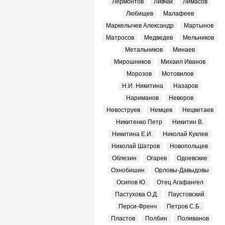
Лермонтов
Ливчак
Лимасов
Любищев
Малафеев
Маркелычев Александр
Мартынов
Матросов
Медведев
Мельников
Метальников
Минаев
Мирошников
Михаил Иванов
Морозов
Мотовилов
Н.И. Никитина
Назаров
Нариманов
Неверов
Невоструев
Немцев
Нецветаев
Никитенко Петр
Никитин В.
Никитина Е.И.
Николай Куклев
Николай Шатров
Новопольцев
Облезин
Огарев
Одоевские
Ознобишин
Орловы-Давыдовы
Осипов Ю.
Отец Агафангел
Пастухова О.Д.
Паустовский
Перси-Френч
Петров С.Б.
Пластов
Полбин
Поливанов