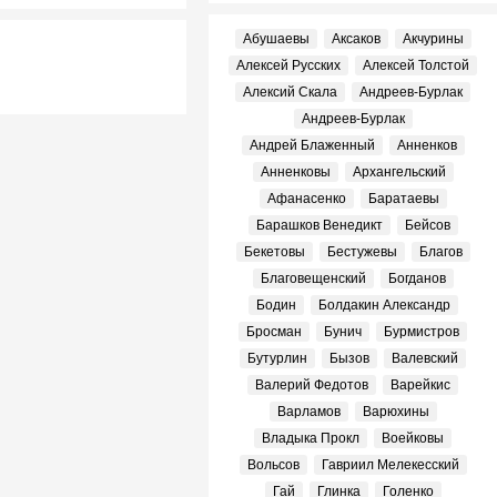
Абушаевы
Аксаков
Акчурины
Алексей Русских
Алексей Толстой
Алексий Скала
Андреев-Бурлак
Андреев-Бурлак
Андрей Блаженный
Анненков
Анненковы
Архангельский
Афанасенко
Баратаевы
Барашков Венедикт
Бейсов
Бекетовы
Бестужевы
Благов
Благовещенский
Богданов
Бодин
Болдакин Александр
Бросман
Бунич
Бурмистров
Бутурлин
Бызов
Валевский
Валерий Федотов
Варейкис
Варламов
Варюхины
Владыка Прокл
Воейковы
Вольсов
Гавриил Мелекесский
Гай
Глинка
Голенко