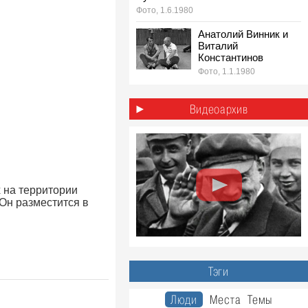
Фото, 1.6.1980
Анатолий Винник и
Виталий
Константинов
Фото, 1.1.1980
1980-е: лёгкая
атлетика эстафета
Видеоархив
на стадионе «Труд»,
Ульяновск
Фото, 1.5.1980
 на территории
Он разместится в
Тэги
Люди
Места
Темы