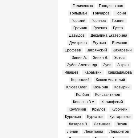
Голиченков
Голодяевская
Гольдман
Гончаров
Горин
Горький
Горячев
Гранин
Гречкин
Гузенко
Гусев
Давыдов
Декалина Екатерина
Дмитриев
Егуткин
Ермаков
Ерофеев
Загряжский
Захаревич
Зинин А.
Зинин В.
Зотов
Зубов Александр
Зуев
Зырин
Ивашев
Карамзин
Кашкадамова
Керенский
Клюев Анатолий
Клюев Олег
Козырин
Козырин
Колбин
Константинов
Копосов В.А.
Коринфский
Кругликов
Крылов
Курочкин
Курочкин
Курчатов
Кустарников
Лазарев Л.
Латышев
Лезин
Ленин
Леонтьева
Лермонтов