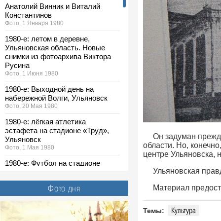
Анатолий Винник и Виталий
Константинов
Фото, 1 Января 1980
1980-е: летом в деревне,
Ульяновская область. Новые
снимки из фотоархива Виктора
Русина
Фото, 1 Июня 1980
1980-е: Выходной день на
набережной Волги, Ульяновск
Фото, 20 Мая 1980
1980-е: лёгкая атлетика
эстафета на стадионе «Труд»,
Он задуман прежд
Ульяновск
области. Но, конечн
Фото, 1 Мая 1980
центре Ульяновска, н
1980-е: Футбол на стадионе
Ульяновская правда
«Спартак», Ульяновск
Фото, 1 Мая 1980
Фото дня
Материал предост
1980-е: выставка ДОСААФ,
Ульяновск. Новые снимки из
Культура
Темы:
фотоархива Виктора Русина