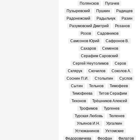
Полянсков
Пугачев
Пузыревский
Пушкин
Радищев
Радонежский
Радыльчук
Разин
Разумовский Дмитрий
Розанов
Розов
Садовников
Самсонов Юрий
Сафронов В.
Сахаров
Семенов
Серафим Саровский
Сергей Неутолимов
Серов
Склярук
Скочилов
Соколов А.
Соснин П.И.
Столыпин
Суслов
Сытин
Тельнов
Тимофеев
Тимофеева
Титов Серафим
Тихонов
Трёшников Алексей
Трофимов
Тургенев
Турская Любовь
Тюленев
Ульянов И.Н.
Ургалкин
Устюжанинов
Ухтомские
Федоровичева
Феофан
Филатов