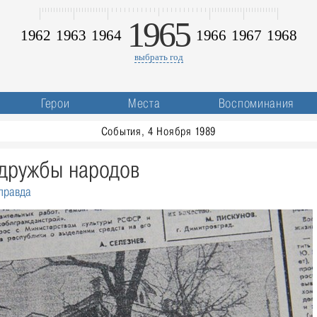
1965
1962
1963
1964
1966
1967
1968
выбрать год
Герои
Места
Воспоминания
События, 4 Ноября 1989
дружбы народов
правда