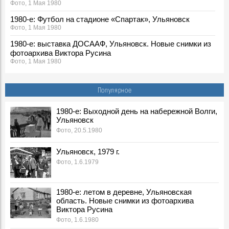
Фото, 1 Мая 1980
1980-е: Футбол на стадионе «Спартак», Ульяновск
Фото, 1 Мая 1980
1980-е: выставка ДОСААФ, Ульяновск. Новые снимки из
фотоархива Виктора Русина
Фото, 1 Мая 1980
1980-е: соревнования пожарных, Ульяновская область.
Новые снимки из фотоархива Виктора Русина
Популярное
Фото, 30 Апреля 1980
1980-е: посевная, Ульяновская область. Новые снимки из
1980-е: Выходной день на набережной Волги,
Ульяновск
фотоархива Виктора Русина
Фото, 1 Мая 1980
Фото, 20.5.1980
1980-е: на производстве, стройках и в сельском
Ульяновск, 1979 г.
хозяйстве Ульяновской области. Новые снимки из
Фото, 1.6.1979
фотоархива Виктора Русина
Фото, 1 Мая 1980
Легендарного тренера Геннадия Климова похоронят на
1980-е: летом в деревне, Ульяновская
Северном кладбище
область. Новые снимки из фотоархива
Герои, 31 Марта 2026
Виктора Русина
Фото, 1.6.1980
Ледоход на Волге, вид на Речной порт. 1980-е, Ульяновск