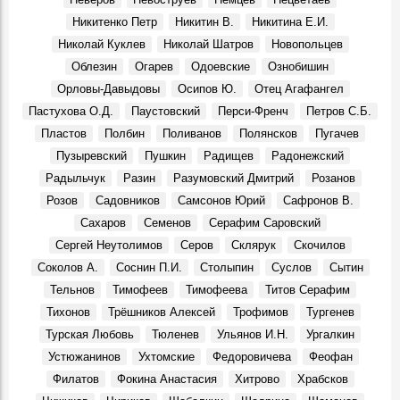
Судьба кавалера. Князь Сергей Михайлович Баратаев
Никитенко Петр
Никитин В.
Никитина Е.И.
Герои, 21 Октября 1861
Николай Куклев
Николай Шатров
Новопольцев
От Дворца бракосочетаний до Дома техники
Облезин
Огарев
Одоевские
Ознобишин
Фото, 1 Июля 1986
Орловы-Давыдовы
Осипов Ю.
Отец Агафангел
Димитровградскому драматическому театру им. А. Н.
Пастухова О.Д.
Паустовский
Перси-Френч
Петров С.Б.
Островского – 115 лет!
Пластов
Полбин
Поливанов
Полянсков
Пугачев
Места, 28 Марта 2026
Пузыревский
Пушкин
Радищев
Радонежский
Презентовали новую книгу краеведа Петра Ермошина
Радыльчук
Разин
Разумовский Дмитрий
Розанов
«Село Юлово и его окрестности»
События, 24 Марта 2026
Розов
Садовников
Самсонов Юрий
Сафронов В.
Сахаров
Семенов
Серафим Саровский
Сергей Неутолимов
Серов
Склярук
Скочилов
Соколов А.
Соснин П.И.
Столыпин
Суслов
Сытин
Тельнов
Тимофеев
Тимофеева
Титов Серафим
Тихонов
Трёшников Алексей
Трофимов
Тургенев
Турская Любовь
Тюленев
Ульянов И.Н.
Ургалкин
Устюжанинов
Ухтомские
Федоровичева
Феофан
Филатов
Фокина Анастасия
Хитрово
Храбсков