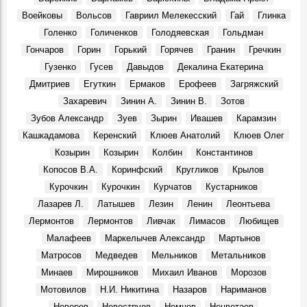
В сквере Языкова «поселится» бронзовый заяц: цена
Воейковы
Вольсов
Гавриил Мелекесский
Гай
Глинка
вопроса — 1,9 млн рублей
Места, 31 Апреля 2026
Голенко
Голиченков
Голодяевская
Гольдман
Гончаров
Горин
Горький
Горячев
Гранин
Гречкин
В Доме Гончарова проводят экскурсии при свете
старинной лампы
Гузенко
Гусев
Давыдов
Декалина Екатерина
События, 26 Марта 2026
Дмитриев
Егуткин
Ермаков
Ерофеев
Загряжский
Покажут подлинные автографы космонавтов, документы
Захаревич
Зинин А.
Зинин В.
Зотов
и реликвии ветеранов Байконура
Зубов Александр
Зуев
Зырин
Ивашев
Карамзин
События, 10 Апреля 2026
Кашкадамова
Керенский
Клюев Анатолий
Клюев Олег
В Музее изобразительного искусства XX-XXI вв.
Козырин
Козырин
Колбин
Константинов
откроется юбилейная выставка Аркадия Егуткина
События, 2 Апреля 2026
Копосов В.А.
Коринфский
Кругликов
Крылов
Курочкин
Курочкин
Курчатов
Кустарников
День работника культуры. Луиза Баюра – 55 лет в
Художественном музее! Видео
Лазарев Л.
Латышев
Лезин
Ленин
Леонтьева
Герои, 25 Марта 2026
Лермонтов
Лермонтов
Ливчак
Лимасов
Любищев
Крылья. Музей «Симбирская фотография» показывает
Малафеев
Маркелычев Александр
Мартынов
уникальные кадры из семейного архива Юрия
Матросов
Медведев
Мельников
Метальников
Белозёрова, посвящённые авиации
События, 12 Марта 2026
Минаев
Мирошников
Михаил Иванов
Морозов
Мотовилов
Н.И. Никитина
Назаров
Нариманов
Перекресток улиц Минаева и 12 Сентября, 1970-е
Фото, 1 Июня 1974
Неверов
Невоструев
Немцев
Нецветаев