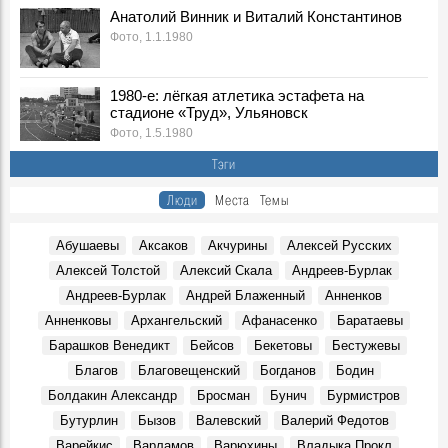
Фото, 10 Апреля 1980
Анатолий Винник и Виталий Константинов
Покраска "Метеора" к навигации, 1980-е годы. Ульяновск
Фото, 1.1.1980
Фото, 1 Мая 1980
Опубликованы архивные номера журналов «Симбирск»
1980-е: лёгкая атлетика эстафета на
«Карамзинский сад»
стадионе «Труд», Ульяновск
События, 12 Марта 2026
Фото, 1.5.1980
В Ульяновске презентовали издание, посвящённое
Тэги
епископу Симбирскому и Сызранскому Гурию
Герои, 30 Июня 1845
Люди
Места
Темы
Показали книги семьи Языковых и книги с автографами
потомков Языкова
Абушаевы
Аксаков
Акчурины
Алексей Русских
Герои, 16 Марта 1803
Алексей Толстой
Алексий Скала
Андреев-Бурлак
К100-летию со дня рождения краеведа и исследователя
Андреев-Бурлак
Андрей Блаженный
Анненков
Венедикта Барашкова. Видео Дворца книги
Герои, 17 Марта 1926
Анненковы
Архангельский
Афанасенко
Баратаевы
Большой театр в Симбирске-Ульяновске? Именно так
Барашков Венедикт
Бейсов
Бекетовы
Бестужевы
Места, 27 Марта 1920
Благов
Благовещенский
Богданов
Бодин
В Ульяновске умер Заслуженный тренер России
Болдакин Александр
Бросман
Бунич
Бурмистров
Геннадий Климов
Бутурлин
Бызов
Валевский
Валерий Федотов
Герои, 31 Марта 2026
Варейкис
Варламов
Варюхины
Владыка Прокл