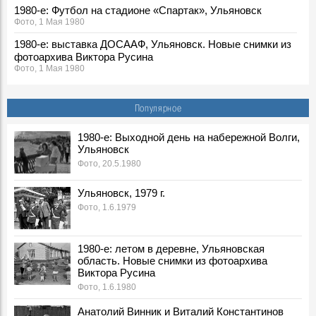
1980-е: Футбол на стадионе «Спартак», Ульяновск
Фото, 1 Мая 1980
1980-е: выставка ДОСААФ, Ульяновск. Новые снимки из
фотоархива Виктора Русина
Фото, 1 Мая 1980
1980-е: соревнования пожарных, Ульяновская область.
Новые снимки из фотоархива Виктора Русина
Популярное
Фото, 30 Апреля 1980
1980-е: посевная, Ульяновская область. Новые снимки из
1980-е: Выходной день на набережной Волги,
Ульяновск
фотоархива Виктора Русина
Фото, 1 Мая 1980
Фото, 20.5.1980
1980-е: на производстве, стройках и в сельском
Ульяновск, 1979 г.
хозяйстве Ульяновской области. Новые снимки из
Фото, 1.6.1979
фотоархива Виктора Русина
Фото, 1 Мая 1980
Легендарного тренера Геннадия Климова похоронят на
1980-е: летом в деревне, Ульяновская
Северном кладбище
область. Новые снимки из фотоархива
Герои, 31 Марта 2026
Виктора Русина
Фото, 1.6.1980
Ледоход на Волге, вид на Речной порт. 1980-е, Ульяновск
Фото, 10 Апреля 1980
Анатолий Винник и Виталий Константинов