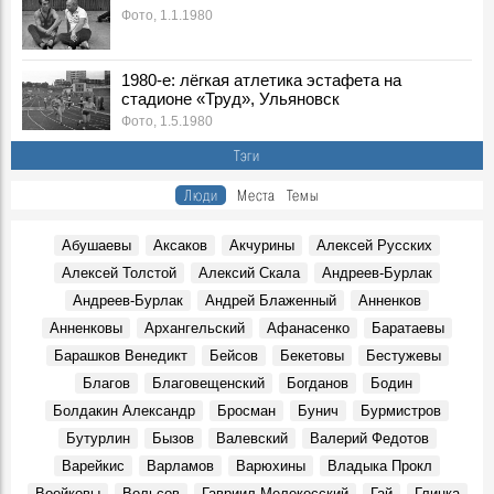
Покраска "Метеора" к навигации, 1980-е годы. Ульяновск
Фото, 1.1.1980
Фото, 1 Мая 1980
Опубликованы архивные номера журналов «Симбирск»
1980-е: лёгкая атлетика эстафета на
«Карамзинский сад»
стадионе «Труд», Ульяновск
События, 12 Марта 2026
Фото, 1.5.1980
В Ульяновске презентовали издание, посвящённое
Тэги
епископу Симбирскому и Сызранскому Гурию
Герои, 30 Июня 1845
Люди
Места
Темы
Показали книги семьи Языковых и книги с автографами
потомков Языкова
Абушаевы
Аксаков
Акчурины
Алексей Русских
Герои, 16 Марта 1803
Алексей Толстой
Алексий Скала
Андреев-Бурлак
К100-летию со дня рождения краеведа и исследователя
Андреев-Бурлак
Андрей Блаженный
Анненков
Венедикта Барашкова. Видео Дворца книги
Герои, 17 Марта 1926
Анненковы
Архангельский
Афанасенко
Баратаевы
Большой театр в Симбирске-Ульяновске? Именно так
Барашков Венедикт
Бейсов
Бекетовы
Бестужевы
Места, 27 Марта 1920
Благов
Благовещенский
Богданов
Бодин
В Ульяновске умер Заслуженный тренер России
Болдакин Александр
Бросман
Бунич
Бурмистров
Геннадий Климов
Бутурлин
Бызов
Валевский
Валерий Федотов
Герои, 31 Марта 2026
Варейкис
Варламов
Варюхины
Владыка Прокл
В сквере Языкова «поселится» бронзовый заяц: цена
Воейковы
Вольсов
Гавриил Мелекесский
Гай
Глинка