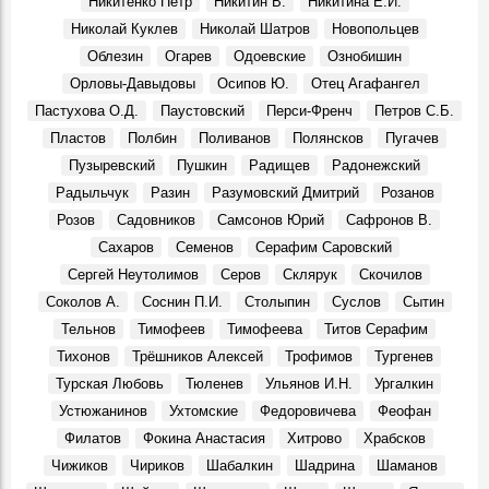
Судьба кавалера. Князь Сергей Михайлович Баратаев
Никитенко Петр
Никитин В.
Никитина Е.И.
Герои, 21 Октября 1861
Николай Куклев
Николай Шатров
Новопольцев
От Дворца бракосочетаний до Дома техники
Облезин
Огарев
Одоевские
Ознобишин
Фото, 1 Июля 1986
Орловы-Давыдовы
Осипов Ю.
Отец Агафангел
Димитровградскому драматическому театру им. А. Н.
Пастухова О.Д.
Паустовский
Перси-Френч
Петров С.Б.
Островского – 115 лет!
Пластов
Полбин
Поливанов
Полянсков
Пугачев
Места, 28 Марта 2026
Пузыревский
Пушкин
Радищев
Радонежский
Презентовали новую книгу краеведа Петра Ермошина
Радыльчук
Разин
Разумовский Дмитрий
Розанов
«Село Юлово и его окрестности»
События, 24 Марта 2026
Розов
Садовников
Самсонов Юрий
Сафронов В.
Сахаров
Семенов
Серафим Саровский
Сергей Неутолимов
Серов
Склярук
Скочилов
Соколов А.
Соснин П.И.
Столыпин
Суслов
Сытин
Тельнов
Тимофеев
Тимофеева
Титов Серафим
Тихонов
Трёшников Алексей
Трофимов
Тургенев
Турская Любовь
Тюленев
Ульянов И.Н.
Ургалкин
Устюжанинов
Ухтомские
Федоровичева
Феофан
Филатов
Фокина Анастасия
Хитрово
Храбсков
Чижиков
Чириков
Шабалкин
Шадрина
Шаманов