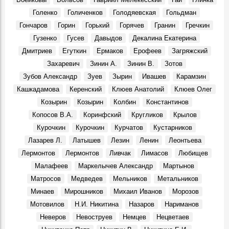
вопроса — 1,9 млн рублей
Места, 31 Апреля 2026
Голенко
Голиченков
Голодяевская
Гольдман
Гончаров
Горин
Горький
Горячев
Гранин
Гречкин
В Доме Гончарова проводят экскурсии при свете
старинной лампы
Гузенко
Гусев
Давыдов
Декалина Екатерина
События, 26 Марта 2026
Дмитриев
Егуткин
Ермаков
Ерофеев
Загряжский
Покажут подлинные автографы космонавтов, документы
Захаревич
Зинин А.
Зинин В.
Зотов
и реликвии ветеранов Байконура
Зубов Александр
Зуев
Зырин
Ивашев
Карамзин
События, 10 Апреля 2026
Кашкадамова
Керенский
Клюев Анатолий
Клюев Олег
В Музее изобразительного искусства XX-XXI вв.
Козырин
Козырин
Колбин
Константинов
откроется юбилейная выставка Аркадия Егуткина
События, 2 Апреля 2026
Копосов В.А.
Коринфский
Кругликов
Крылов
Курочкин
Курочкин
Курчатов
Кустарников
День работника культуры. Луиза Баюра – 55 лет в
Художественном музее! Видео
Лазарев Л.
Латышев
Лезин
Ленин
Леонтьева
Герои, 25 Марта 2026
Лермонтов
Лермонтов
Ливчак
Лимасов
Любищев
Крылья. Музей «Симбирская фотография» показывает
Малафеев
Маркелычев Александр
Мартынов
уникальные кадры из семейного архива Юрия
Матросов
Медведев
Мельников
Метальников
Белозёрова, посвящённые авиации
События, 12 Марта 2026
Минаев
Мирошников
Михаил Иванов
Морозов
Мотовилов
Н.И. Никитина
Назаров
Нариманов
Перекресток улиц Минаева и 12 Сентября, 1970-е
Фото, 1 Июня 1974
Неверов
Невоструев
Немцев
Нецветаев