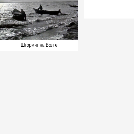
Фото, 1 Мая 1980
1980-е: соревнования пожарных,
Ульяновская область. Новые
снимки из фотоархива Виктора
Русина
Фото, 30 Апреля 1980
1980-е: посевная, Ульяновская
Штормит на Волге
область. Новые снимки из
фотоархива Виктора Русина
Фото, 1 Мая 1980
1980-е: на производстве,
стройках и в сельском хозяйстве
Ульяновской области. Новые
снимки из фотоархива Виктора
Русина
Фото, 1 Мая 1980
Легендарного тренера Геннадия
Климова похоронят на Северном
кладбище
Герои, 31 Марта 2026
Ледоход на Волге, вид на Речной
порт. 1980-е, Ульяновск