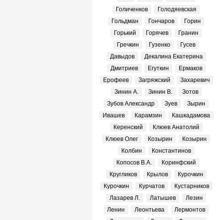
Голиченков
Голодяевская
Гольдман
Гончаров
Горин
Горький
Горячев
Гранин
Гречкин
Гузенко
Гусев
Давыдов
Декалина Екатерина
Дмитриев
Егуткин
Ермаков
Ерофеев
Загряжский
Захаревич
Зинин А.
Зинин В.
Зотов
Зубов Александр
Зуев
Зырин
Ивашев
Карамзин
Кашкадамова
Керенский
Клюев Анатолий
Клюев Олег
Козырин
Козырин
Колбин
Константинов
Копосов В.А.
Коринфский
Кругликов
Крылов
Курочкин
Курочкин
Курчатов
Кустарников
Лазарев Л.
Латышев
Лезин
Ленин
Леонтьева
Лермонтов