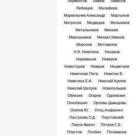
Лермонтов
Ливчак
Лимасов
Любищев
Малафеев
Маркелычев Александр
Мартынов
Матросов
Медведев
Мельников
Метальников
Минаев
Мирошников
Михаил Иванов
Морозов
Мотовилов
Н.И. Никитина
Назаров
Нариманов
Неверов
Невоструев
Немцев
Нецветаев
Никитенко Петр
Никитин В.
Никитина Е.И.
Николай Куклев
Николай Шатров
Новопольцев
Облезин
Огарев
Одоевские
Ознобишин
Орловы-Давыдовы
Осипов Ю.
Отец Агафангел
Пастухова О.Д.
Паустовский
Перси-Френч
Петров С.Б.
Пластов
Полбин
Поливанов