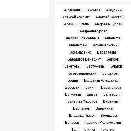
Абушаевы
Аксаков
Акчурины
Алексей Русских
Алексей Толстой
Алексий Скала
Андреев-Бурлак
Андреев-Бурлак
Андрей Блаженный
Анненков
Анненковы
Архангельский
Афанасенко
Баратаевы
Барашков Венедикт
Бейсов
Бекетовы
Бестужевы
Благов
Благовещенский
Богданов
Бодин
Болдакин Александр
Бросман
Бунич
Бурмистров
Бутурлин
Бызов
Валевский
Валерий Федотов
Варейкис
Варламов
Варюхины
Владыка Прокл
Воейковы
Вольсов
Гавриил Мелекесский
Гай
Глинка
Голенко