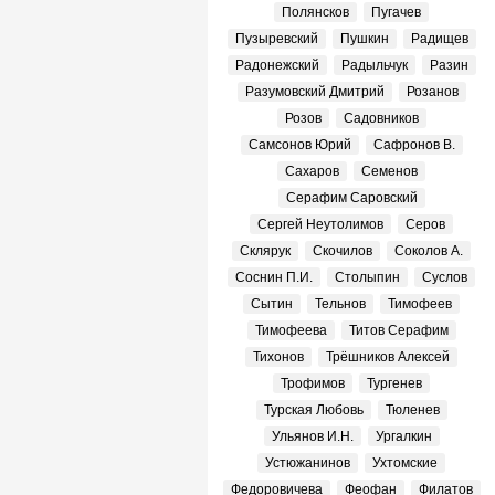
Полянсков
Пугачев
Пузыревский
Пушкин
Радищев
Радонежский
Радыльчук
Разин
Разумовский Дмитрий
Розанов
Розов
Садовников
Самсонов Юрий
Сафронов В.
Сахаров
Семенов
Серафим Саровский
Сергей Неутолимов
Серов
Склярук
Скочилов
Соколов А.
Соснин П.И.
Столыпин
Суслов
Сытин
Тельнов
Тимофеев
Тимофеева
Титов Серафим
Тихонов
Трёшников Алексей
Трофимов
Тургенев
Турская Любовь
Тюленев
Ульянов И.Н.
Ургалкин
Устюжанинов
Ухтомские
Федоровичева
Феофан
Филатов