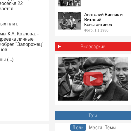
воселья 22
вается
Анатолий Винник и
Виталий
ых плит.
Константинов
Фото, 1.1.1980
ы К.А. Козлова. -
ндреевка личные
1980-е: лёгкая
иобрел "Запорожец"
атлетика эстафета
Видеоархив
нов.
на стадионе «Труд»,
Ульяновск
 (...)
Фото, 1.5.1980
Тэги
Люди
Места
Темы