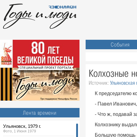
События
Колхозные н
Источник:
Ульяновская 
К председателю к
- Павел Иванович,
Лента времени
- Что ж, подавай 
Колхознику выдали
Ульяновск, 1979 г.
Фото, 1 Июня 1979
Большую помощь о