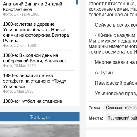
строят пятистенные,
Анатолий Винник и Виталий
колхозные семьи. На
Константинов
телевизионная антенн
Фото, 1 Января 1980
1980-е: летом в деревне,
Сейчас в селах ко
Ульяновская область. Новые
снимки из фотоархива Виктора
- Жизнь с каждым 
Русина
Мы с мужем недавно 
Фото, 1 Июня 1980
машины имеют многи
техник-осеменатор И
1980-е: Выходной день на
набережной Волги, Ульяновск
Многие заявки на 
Фото, 20 Мая 1980
А. Гугин.
1980-е: лёгкая атлетика
эстафета на стадионе «Труд»,
Павловский район
Ульяновск
Фото, 1 Мая 1980
Ульяновская правда
1980-е: Футбол на стадионе
«Спартак», Ульяновск
Сельское хозяйс
Темы:
Фото, 1 Мая 1980
Фото дня
Павловский ра
Места:
1980-е: выставка ДОСААФ,
Ульяновск. Новые снимки из
фотоархива Виктора Русина