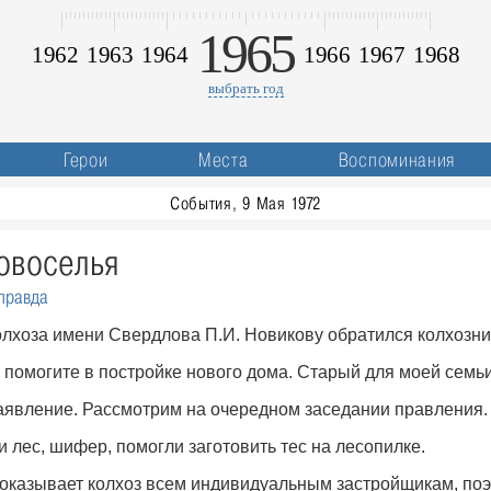
1965
1962
1963
1964
1966
1967
1968
выбрать год
Герои
Места
Воспоминания
События, 9 Мая 1972
овоселья
правда
олхоза имени Свердлова П.И. Новикову обратился колхозник
 помогите в постройке нового дома. Старый для моей семьи
заявление. Рассмотрим на очередном заседании правления.
 лес, шифер, помогли заготовить тес на лесопилке.
казывает колхоз всем индивидуальным застройщикам, поэ