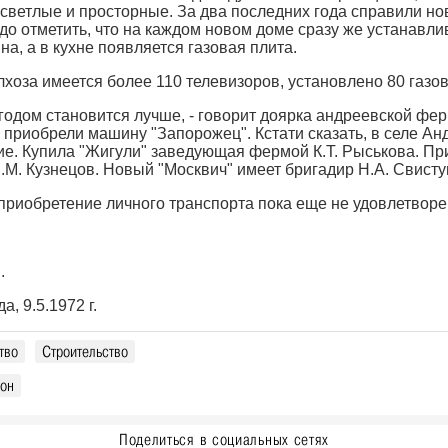
 светлые и просторные. За два последних года справили но
до отметить, что на каждом новом доме сразу же устанавли
а, а в кухне появляется газовая плита.
лхоза имеется более 110 телевизоров, установлено 80 газов
годом становится лучше, - говорит доярка андреевской ферм
приобрели машину "Запорожец". Кстати сказать, в селе А
е. Купила "Жигули" заведующая фермой К.Т. Рыськова. Пр
.М. Кузнецов. Новый "Москвич" имеет бригадир Н.А. Свисту
приобретение личного транспорта пока еще не удовлетворены
.
, 9.5.1972 г.
тво
Строительство
йон
Поделиться в социальных сетях