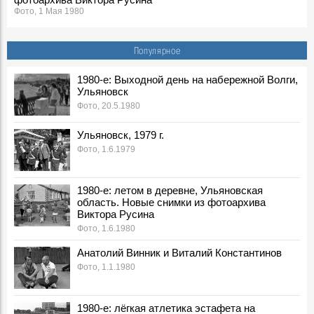
Фото, 1 Мая 1980
1980-е: соревнования пожарных, Ульяновская область.
Новые снимки из фотоархива Виктора Русина
Популярное
Фото, 30 Апреля 1980
1980-е: посевная, Ульяновская область. Новые снимки из
1980-е: Выходной день на набережной Волги,
Ульяновск
фотоархива Виктора Русина
Фото, 1 Мая 1980
Фото, 20.5.1980
1980-е: на производстве, стройках и в сельском
Ульяновск, 1979 г.
хозяйстве Ульяновской области. Новые снимки из
Фото, 1.6.1979
фотоархива Виктора Русина
Фото, 1 Мая 1980
Легендарного тренера Геннадия Климова похоронят на
1980-е: летом в деревне, Ульяновская
Северном кладбище
область. Новые снимки из фотоархива
Герои, 31 Марта 2026
Виктора Русина
Фото, 1.6.1980
Ледоход на Волге, вид на Речной порт. 1980-е, Ульяновск
Фото, 10 Апреля 1980
Анатолий Винник и Виталий Константинов
Покраска "Метеора" к навигации, 1980-е годы. Ульяновск
Фото, 1.1.1980
Фото, 1 Мая 1980
Опубликованы архивные номера журналов «Симбирск»
1980-е: лёгкая атлетика эстафета на
«Карамзинский сад»