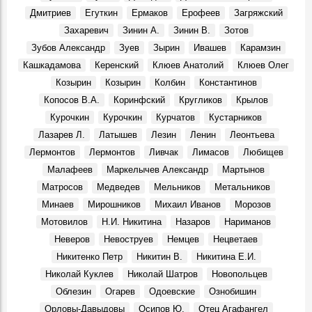
События, 26 Марта 2026
Дмитриев
Егуткин
Ермаков
Ерофеев
Загряжский
Покажут подлинные автографы космонавтов, документы
Захаревич
Зинин А.
Зинин В.
Зотов
и реликвии ветеранов Байконура
Зубов Александр
Зуев
Зырин
Ивашев
Карамзин
События, 10 Апреля 2026
Кашкадамова
Керенский
Клюев Анатолий
Клюев Олег
В Музее изобразительного искусства XX-XXI вв.
Козырин
Козырин
Колбин
Константинов
откроется юбилейная выставка Аркадия Егуткина
События, 2 Апреля 2026
Копосов В.А.
Коринфский
Кругликов
Крылов
Курочкин
Курочкин
Курчатов
Кустарников
День работника культуры. Луиза Баюра – 55 лет в
Художественном музее! Видео
Лазарев Л.
Латышев
Лезин
Ленин
Леонтьева
Герои, 25 Марта 2026
Лермонтов
Лермонтов
Ливчак
Лимасов
Любищев
Крылья. Музей «Симбирская фотография» показывает
Малафеев
Маркелычев Александр
Мартынов
уникальные кадры из семейного архива Юрия
Матросов
Медведев
Мельников
Метальников
Белозёрова, посвящённые авиации
События, 12 Марта 2026
Минаев
Мирошников
Михаил Иванов
Морозов
Мотовилов
Н.И. Никитина
Назаров
Нариманов
Перекресток улиц Минаева и 12 Сентября, 1970-е
Фото, 1 Июня 1974
Неверов
Невоструев
Немцев
Нецветаев
Судьба кавалера. Князь Сергей Михайлович Баратаев
Никитенко Петр
Никитин В.
Никитина Е.И.
Герои, 21 Октября 1861
Николай Куклев
Николай Шатров
Новопольцев
От Дворца бракосочетаний до Дома техники
Облезин
Огарев
Одоевские
Ознобишин
Фото, 1 Июля 1986
Орловы-Давыдовы
Осипов Ю.
Отец Агафангел