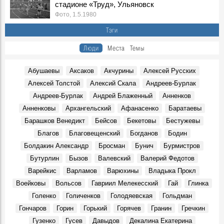
стадионе «Труд», Ульяновск
События, 12 Марта 2026
Фото, 1.5.1980
В Ульяновске презентовали издание, посвящённое
Тэги
епископу Симбирскому и Сызранскому Гурию
Герои, 30 Июня 1845
Люди
Места
Темы
Показали книги семьи Языковых и книги с автографами
потомков Языкова
Абушаевы
Аксаков
Акчурины
Алексей Русских
Герои, 16 Марта 1803
Алексей Толстой
Алексий Скала
Андреев-Бурлак
К100-летию со дня рождения краеведа и исследователя
Андреев-Бурлак
Андрей Блаженный
Анненков
Венедикта Барашкова. Видео Дворца книги
Герои, 17 Марта 1926
Анненковы
Архангельский
Афанасенко
Баратаевы
Большой театр в Симбирске-Ульяновске? Именно так
Барашков Венедикт
Бейсов
Бекетовы
Бестужевы
Места, 27 Марта 1920
Благов
Благовещенский
Богданов
Бодин
В Ульяновске умер Заслуженный тренер России
Болдакин Александр
Бросман
Бунич
Бурмистров
Геннадий Климов
Бутурлин
Бызов
Валевский
Валерий Федотов
Герои, 31 Марта 2026
Варейкис
Варламов
Варюхины
Владыка Прокл
В сквере Языкова «поселится» бронзовый заяц: цена
Воейковы
Вольсов
Гавриил Мелекесский
Гай
Глинка
вопроса — 1,9 млн рублей
Места, 31 Апреля 2026
Голенко
Голиченков
Голодяевская
Гольдман
Гончаров
Горин
Горький
Горячев
Гранин
Гречкин
В Доме Гончарова проводят экскурсии при свете
старинной лампы
Гузенко
Гусев
Давыдов
Декалина Екатерина