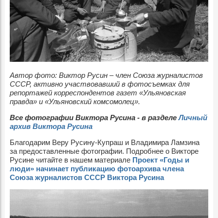
Автор фото: Виктор Русин – член Союза журналистов
СССР, активно участвовавший в фотосъемках для
репортажей корреспондентов газет «Ульяновская
правда» и «Ульяновский комсомолец».
Все фотографии Виктора Русина - в разделе
Личный
архив Виктора Русина
Благодарим Веру Русину-Купраш и Владимира Ламзина
за предоставленные фотографии. Подробнее о Викторе
Русине читайте в нашем материале
Проект «Годы и
люди» начинает публикацию фотоархива члена
Союза журналистов СССР Виктора Русина