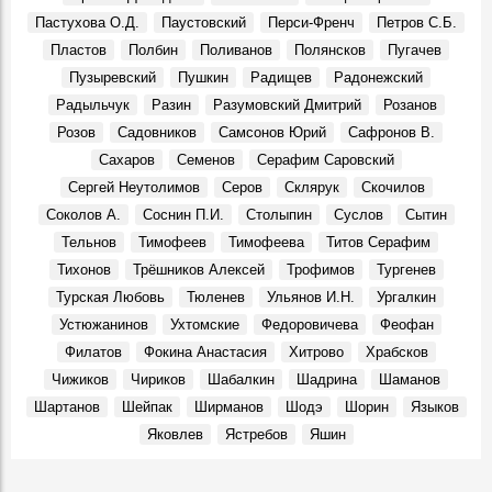
Димитровградскому драматическому театру им. А. Н.
Пастухова О.Д.
Паустовский
Перси-Френч
Петров С.Б.
Островского – 115 лет!
Пластов
Полбин
Поливанов
Полянсков
Пугачев
Места, 28 Марта 2026
Пузыревский
Пушкин
Радищев
Радонежский
Презентовали новую книгу краеведа Петра Ермошина
Радыльчук
Разин
Разумовский Дмитрий
Розанов
«Село Юлово и его окрестности»
События, 24 Марта 2026
Розов
Садовников
Самсонов Юрий
Сафронов В.
Сахаров
Семенов
Серафим Саровский
Сергей Неутолимов
Серов
Склярук
Скочилов
Соколов А.
Соснин П.И.
Столыпин
Суслов
Сытин
Тельнов
Тимофеев
Тимофеева
Титов Серафим
Тихонов
Трёшников Алексей
Трофимов
Тургенев
Турская Любовь
Тюленев
Ульянов И.Н.
Ургалкин
Устюжанинов
Ухтомские
Федоровичева
Феофан
Филатов
Фокина Анастасия
Хитрово
Храбсков
Чижиков
Чириков
Шабалкин
Шадрина
Шаманов
Шартанов
Шейпак
Ширманов
Шодэ
Шорин
Языков
Яковлев
Ястребов
Яшин