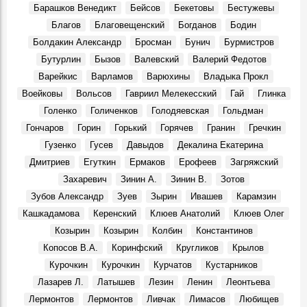
Большой театр в Симбирске-Ульяновске? Именно так
Барашков Венедикт
Бейсов
Бекетовы
Бестужевы
Места, 27 Марта 1920
Благов
Благовещенский
Богданов
Бодин
В Ульяновске умер Заслуженный тренер России
Болдакин Александр
Бросман
Бунич
Бурмистров
Геннадий Климов
Бутурлин
Бызов
Валевский
Валерий Федотов
Герои, 31 Марта 2026
Варейкис
Варламов
Варюхины
Владыка Прокл
В сквере Языкова «поселится» бронзовый заяц: цена
Воейковы
Вольсов
Гавриил Мелекесский
Гай
Глинка
вопроса — 1,9 млн рублей
Места, 31 Апреля 2026
Голенко
Голиченков
Голодяевская
Гольдман
Гончаров
Горин
Горький
Горячев
Гранин
Гречкин
В Доме Гончарова проводят экскурсии при свете
старинной лампы
Гузенко
Гусев
Давыдов
Декалина Екатерина
События, 26 Марта 2026
Дмитриев
Егуткин
Ермаков
Ерофеев
Загряжский
Покажут подлинные автографы космонавтов, документы
Захаревич
Зинин А.
Зинин В.
Зотов
и реликвии ветеранов Байконура
Зубов Александр
Зуев
Зырин
Ивашев
Карамзин
События, 10 Апреля 2026
Кашкадамова
Керенский
Клюев Анатолий
Клюев Олег
В Музее изобразительного искусства XX-XXI вв.
Козырин
Козырин
Колбин
Константинов
откроется юбилейная выставка Аркадия Егуткина
События, 2 Апреля 2026
Копосов В.А.
Коринфский
Кругликов
Крылов
Курочкин
Курочкин
Курчатов
Кустарников
День работника культуры. Луиза Баюра – 55 лет в
Художественном музее! Видео
Лазарев Л.
Латышев
Лезин
Ленин
Леонтьева
Герои, 25 Марта 2026
Лермонтов
Лермонтов
Ливчак
Лимасов
Любищев