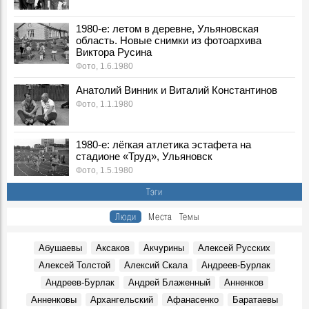
Фото, 1 Мая 1980
Легендарного тренера Геннадия Климова похоронят на
1980-е: летом в деревне, Ульяновская
Северном кладбище
область. Новые снимки из фотоархива
Герои, 31 Марта 2026
Виктора Русина
Фото, 1.6.1980
Ледоход на Волге, вид на Речной порт. 1980-е, Ульяновск
Фото, 10 Апреля 1980
Анатолий Винник и Виталий Константинов
Покраска "Метеора" к навигации, 1980-е годы. Ульяновск
Фото, 1.1.1980
Фото, 1 Мая 1980
Опубликованы архивные номера журналов «Симбирск»
1980-е: лёгкая атлетика эстафета на
«Карамзинский сад»
стадионе «Труд», Ульяновск
События, 12 Марта 2026
Фото, 1.5.1980
В Ульяновске презентовали издание, посвящённое
Тэги
епископу Симбирскому и Сызранскому Гурию
Герои, 30 Июня 1845
Люди
Места
Темы
Показали книги семьи Языковых и книги с автографами
потомков Языкова
Абушаевы
Аксаков
Акчурины
Алексей Русских
Герои, 16 Марта 1803
Алексей Толстой
Алексий Скала
Андреев-Бурлак
К100-летию со дня рождения краеведа и исследователя
Андреев-Бурлак
Андрей Блаженный
Анненков
Венедикта Барашкова. Видео Дворца книги
Герои, 17 Марта 1926
Анненковы
Архангельский
Афанасенко
Баратаевы