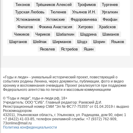
Тихонов
Трёшников Алексей
Трофимов
Тургенев
Турская Любовь
Тюленев
Ульянов И.Н.
Ургалкин
Устюжанинов
Ухтомские
Федоровичева
Феофан
Филатов
Фокина Анастасия
Хитрово
Храбсков
Чижиков
Чириков
Шабалкин
Шадрина
Шаманов
Шартанов
Шейпак
Ширманов
Шодэ
Шорин
Языков
Яковлев
Ястребов
Яшин
«Годы и люди» - уникальный исторический проект, повествующий о
событиях родины Ленина, через документы, публикации, фото и видео
хронику и воспоминания очевидцев. Проект реализуется при поддержке
Федерального агентства по печати и массовым коммуникациям
© "Годы и люди", годы-и-люди.рф, 18+
Учредитель: ООО "СИБ". Главный редактор: Раевский Д.И.
Регистрационный номер СМИ "Эл № ФС77-75355" от 01.04.2019 г. выдано
Роскомнадзором.
432011, Ульяновская область, г. Ульяновск, ул. Радищева, дом 90, офис 1
+7 (8422) 41-03-85, телефон рекламной службы: +7 (9372) 762-909,
73online@mail.ru
Политика конфиденциальности