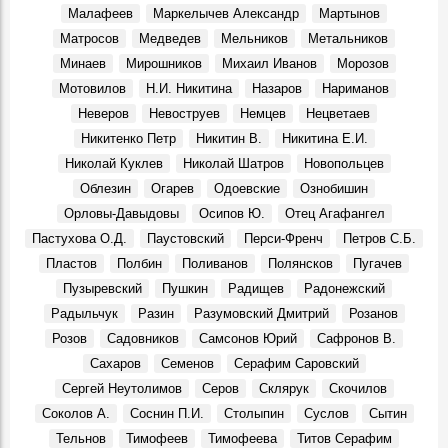
Крылья. Музей «Симбирская фотография» показывает
Малафеев
Маркелычев Александр
Мартынов
уникальные кадры из семейного архива Юрия
Матросов
Медведев
Мельников
Метальников
Белозёрова, посвящённые авиации
События, 12 Марта 2026
Минаев
Мирошников
Михаил Иванов
Морозов
Мотовилов
Н.И. Никитина
Назаров
Нариманов
Перекресток улиц Минаева и 12 Сентября, 1970-е
Фото, 1 Июня 1974
Неверов
Невоструев
Немцев
Нецветаев
Судьба кавалера. Князь Сергей Михайлович Баратаев
Никитенко Петр
Никитин В.
Никитина Е.И.
Герои, 21 Октября 1861
Николай Куклев
Николай Шатров
Новопольцев
От Дворца бракосочетаний до Дома техники
Облезин
Огарев
Одоевские
Ознобишин
Фото, 1 Июля 1986
Орловы-Давыдовы
Осипов Ю.
Отец Агафангел
Димитровградскому драматическому театру им. А. Н.
Пастухова О.Д.
Паустовский
Перси-Френч
Петров С.Б.
Островского – 115 лет!
Пластов
Полбин
Поливанов
Полянсков
Пугачев
Места, 28 Марта 2026
Пузыревский
Пушкин
Радищев
Радонежский
Презентовали новую книгу краеведа Петра Ермошина
Радыльчук
Разин
Разумовский Дмитрий
Розанов
«Село Юлово и его окрестности»
События, 24 Марта 2026
Розов
Садовников
Самсонов Юрий
Сафронов В.
Сахаров
Семенов
Серафим Саровский
Сергей Неутолимов
Серов
Склярук
Скочилов
Соколов А.
Соснин П.И.
Столыпин
Суслов
Сытин
Тельнов
Тимофеев
Тимофеева
Титов Серафим