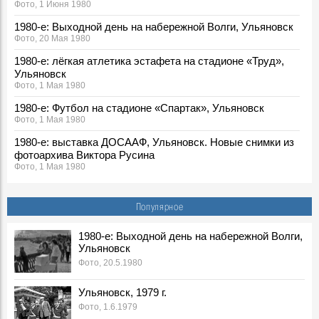
Фото, 1 Июня 1980
1980-е: Выходной день на набережной Волги, Ульяновск
Фото, 20 Мая 1980
1980-е: лёгкая атлетика эстафета на стадионе «Труд»,
Ульяновск
Фото, 1 Мая 1980
1980-е: Футбол на стадионе «Спартак», Ульяновск
Фото, 1 Мая 1980
1980-е: выставка ДОСААФ, Ульяновск. Новые снимки из
фотоархива Виктора Русина
Фото, 1 Мая 1980
1980-е: соревнования пожарных, Ульяновская область.
Новые снимки из фотоархива Виктора Русина
Популярное
Фото, 30 Апреля 1980
1980-е: посевная, Ульяновская область. Новые снимки из
1980-е: Выходной день на набережной Волги,
Ульяновск
фотоархива Виктора Русина
Фото, 1 Мая 1980
Фото, 20.5.1980
1980-е: на производстве, стройках и в сельском
Ульяновск, 1979 г.
хозяйстве Ульяновской области. Новые снимки из
Фото, 1.6.1979
фотоархива Виктора Русина