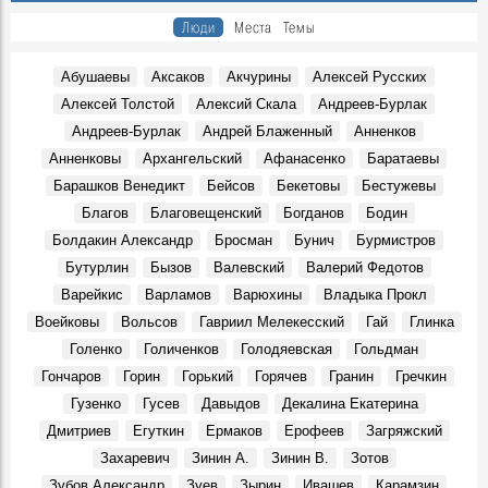
Герои, 30 Июня 1845
Люди
Места
Темы
Показали книги семьи Языковых и книги с автографами
потомков Языкова
Абушаевы
Аксаков
Акчурины
Алексей Русских
Герои, 16 Марта 1803
Алексей Толстой
Алексий Скала
Андреев-Бурлак
К100-летию со дня рождения краеведа и исследователя
Андреев-Бурлак
Андрей Блаженный
Анненков
Венедикта Барашкова. Видео Дворца книги
Герои, 17 Марта 1926
Анненковы
Архангельский
Афанасенко
Баратаевы
Большой театр в Симбирске-Ульяновске? Именно так
Барашков Венедикт
Бейсов
Бекетовы
Бестужевы
Места, 27 Марта 1920
Благов
Благовещенский
Богданов
Бодин
В Ульяновске умер Заслуженный тренер России
Болдакин Александр
Бросман
Бунич
Бурмистров
Геннадий Климов
Бутурлин
Бызов
Валевский
Валерий Федотов
Герои, 31 Марта 2026
Варейкис
Варламов
Варюхины
Владыка Прокл
В сквере Языкова «поселится» бронзовый заяц: цена
Воейковы
Вольсов
Гавриил Мелекесский
Гай
Глинка
вопроса — 1,9 млн рублей
Места, 31 Апреля 2026
Голенко
Голиченков
Голодяевская
Гольдман
Гончаров
Горин
Горький
Горячев
Гранин
Гречкин
В Доме Гончарова проводят экскурсии при свете
старинной лампы
Гузенко
Гусев
Давыдов
Декалина Екатерина
События, 26 Марта 2026
Дмитриев
Егуткин
Ермаков
Ерофеев
Загряжский
Покажут подлинные автографы космонавтов, документы
Захаревич
Зинин А.
Зинин В.
Зотов
и реликвии ветеранов Байконура
Зубов Александр
Зуев
Зырин
Ивашев
Карамзин