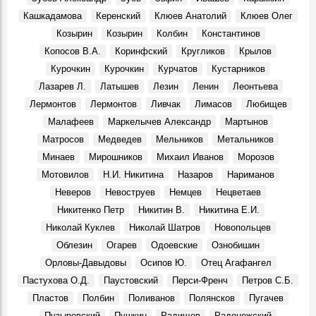
События, 10 Апреля 2026
Кашкадамова
Керенский
Клюев Анатолий
Клюев Олег
В Музее изобразительного искусства XX-XXI вв.
Козырин
Козырин
Колбин
Константинов
откроется юбилейная выставка Аркадия Егуткина
События, 2 Апреля 2026
Копосов В.А.
Коринфский
Кругликов
Крылов
Курочкин
Курочкин
Курчатов
Кустарников
День работника культуры. Луиза Баюра – 55 лет в
Художественном музее! Видео
Лазарев Л.
Латышев
Лезин
Ленин
Леонтьева
Герои, 25 Марта 2026
Лермонтов
Лермонтов
Ливчак
Лимасов
Любищев
Крылья. Музей «Симбирская фотография» показывает
Малафеев
Маркелычев Александр
Мартынов
уникальные кадры из семейного архива Юрия
Матросов
Медведев
Мельников
Метальников
Белозёрова, посвящённые авиации
События, 12 Марта 2026
Минаев
Мирошников
Михаил Иванов
Морозов
Мотовилов
Н.И. Никитина
Назаров
Нариманов
Перекресток улиц Минаева и 12 Сентября, 1970-е
Фото, 1 Июня 1974
Неверов
Невоструев
Немцев
Нецветаев
Судьба кавалера. Князь Сергей Михайлович Баратаев
Никитенко Петр
Никитин В.
Никитина Е.И.
Герои, 21 Октября 1861
Николай Куклев
Николай Шатров
Новопольцев
От Дворца бракосочетаний до Дома техники
Облезин
Огарев
Одоевские
Ознобишин
Фото, 1 Июля 1986
Орловы-Давыдовы
Осипов Ю.
Отец Агафангел
Димитровградскому драматическому театру им. А. Н.
Пастухова О.Д.
Паустовский
Перси-Френч
Петров С.Б.
Островского – 115 лет!
Пластов
Полбин
Поливанов
Полянсков
Пугачев
Места, 28 Марта 2026
Пузыревский
Пушкин
Радищев
Радонежский