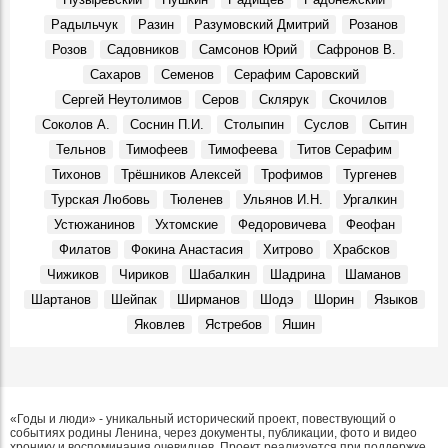
Презентовали новую книгу краеведа Петра Ермошина
Радыльчук
Разин
Разумовский Дмитрий
Розанов
«Село Юлово и его окрестности»
События, 24 Марта 2026
Розов
Садовников
Самсонов Юрий
Сафронов В.
Сахаров
Семенов
Серафим Саровский
Сергей Неутолимов
Серов
Склярук
Скочилов
Соколов А.
Соснин П.И.
Столыпин
Суслов
Сытин
Тельнов
Тимофеев
Тимофеева
Титов Серафим
Тихонов
Трёшников Алексей
Трофимов
Тургенев
Турская Любовь
Тюленев
Ульянов И.Н.
Ургалкин
Устюжанинов
Ухтомские
Федоровичева
Феофан
Филатов
Фокина Анастасия
Хитрово
Храбсков
Чижиков
Чириков
Шабалкин
Шадрина
Шаманов
Шартанов
Шейпак
Ширманов
Шодэ
Шорин
Языков
Яковлев
Ястребов
Яшин
«Годы и люди» - уникальный исторический проект, повествующий о
событиях родины Ленина, через документы, публикации, фото и видео
хронику и воспоминания очевидцев. Проект реализуется при поддержке