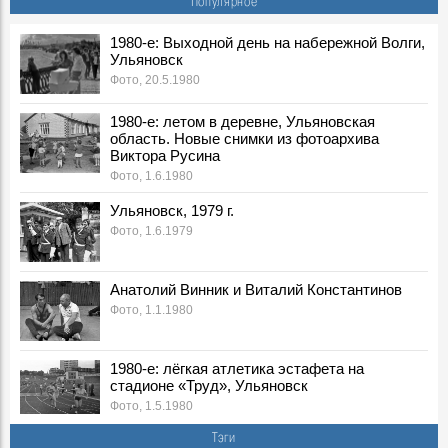
Популярное
Фото, 30 Апреля 1980
1980-е: посевная, Ульяновская область. Новые снимки из
1980-е: Выходной день на набережной Волги,
Ульяновск
фотоархива Виктора Русина
Фото, 1 Мая 1980
Фото, 20.5.1980
1980-е: на производстве, стройках и в сельском
1980-е: летом в деревне, Ульяновская
хозяйстве Ульяновской области. Новые снимки из
область. Новые снимки из фотоархива
фотоархива Виктора Русина
Виктора Русина
Фото, 1 Мая 1980
Фото, 1.6.1980
Легендарного тренера Геннадия Климова похоронят на
Северном кладбище
Ульяновск, 1979 г.
Герои, 31 Марта 2026
Фото, 1.6.1979
Ледоход на Волге, вид на Речной порт. 1980-е, Ульяновск
Фото, 10 Апреля 1980
Анатолий Винник и Виталий Константинов
Покраска "Метеора" к навигации, 1980-е годы. Ульяновск
Фото, 1.1.1980
Фото, 1 Мая 1980
Опубликованы архивные номера журналов «Симбирск»
1980-е: лёгкая атлетика эстафета на
«Карамзинский сад»
стадионе «Труд», Ульяновск
События, 12 Марта 2026
Фото, 1.5.1980
В Ульяновске презентовали издание, посвящённое
Тэги
епископу Симбирскому и Сызранскому Гурию