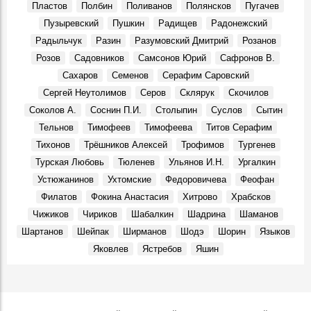
Пластов
Полбин
Поливанов
Полянсков
Пугачев
Места, 28 Марта 2026
Пузыревский
Пушкин
Радищев
Радонежский
Презентовали новую книгу краеведа Петра Ермошина
Радыльчук
Разин
Разумовский Дмитрий
Розанов
«Село Юлово и его окрестности»
События, 24 Марта 2026
Розов
Садовников
Самсонов Юрий
Сафронов В.
Сахаров
Семенов
Серафим Саровский
Сергей Неутолимов
Серов
Склярук
Скочилов
Соколов А.
Соснин П.И.
Столыпин
Суслов
Сытин
Тельнов
Тимофеев
Тимофеева
Титов Серафим
Тихонов
Трёшников Алексей
Трофимов
Тургенев
Турская Любовь
Тюленев
Ульянов И.Н.
Ургалкин
Устюжанинов
Ухтомские
Федоровичева
Феофан
Филатов
Фокина Анастасия
Хитрово
Храбсков
Чижиков
Чириков
Шабалкин
Шадрина
Шаманов
Шартанов
Шейпак
Ширманов
Шодэ
Шорин
Языков
Яковлев
Ястребов
Яшин