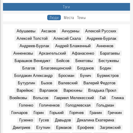
В Ульяновске презентовали издание, посвящённое
Тэги
епископу Симбирскому и Сызранскому Гурию
Герои, 30 Июня 1845
Люди
Места
Темы
Показали книги семьи Языковых и книги с автографами
потомков Языкова
Абушаевы
Аксаков
Акчурины
Алексей Русских
Герои, 16 Марта 1803
Алексей Толстой
Алексий Скала
Андреев-Бурлак
К100-летию со дня рождения краеведа и исследователя
Андреев-Бурлак
Андрей Блаженный
Анненков
Венедикта Барашкова. Видео Дворца книги
Герои, 17 Марта 1926
Анненковы
Архангельский
Афанасенко
Баратаевы
Большой театр в Симбирске-Ульяновске? Именно так
Барашков Венедикт
Бейсов
Бекетовы
Бестужевы
Места, 27 Марта 1920
Благов
Благовещенский
Богданов
Бодин
В Ульяновске умер Заслуженный тренер России
Болдакин Александр
Бросман
Бунич
Бурмистров
Геннадий Климов
Бутурлин
Бызов
Валевский
Валерий Федотов
Герои, 31 Марта 2026
Варейкис
Варламов
Варюхины
Владыка Прокл
В сквере Языкова «поселится» бронзовый заяц: цена
Воейковы
Вольсов
Гавриил Мелекесский
Гай
Глинка
вопроса — 1,9 млн рублей
Места, 31 Апреля 2026
Голенко
Голиченков
Голодяевская
Гольдман
Гончаров
Горин
Горький
Горячев
Гранин
Гречкин
В Доме Гончарова проводят экскурсии при свете
старинной лампы
Гузенко
Гусев
Давыдов
Декалина Екатерина
События, 26 Марта 2026
Дмитриев
Егуткин
Ермаков
Ерофеев
Загряжский