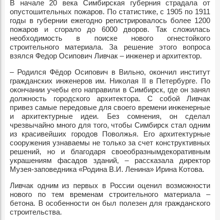
В начале 20 века Симбирская губерния страдала от
опустошительных пожаров. По статистике, с 1905 по 1911
годы в губернии ежегодно регистрировалось более 1200
пожаров и сгорало до 6000 дворов. Так сложилась
необходимость в поиске нового огнестойкого
строительного материала. За решение этого вопроса
взялся Федор Осипович Ливчак – инженер и архитектор.
– Родился Фёдор Осипович в Вильно, окончил институт
гражданских инженеров им. Николая II в Петербурге. По
окончании учебы его направили в Симбирск, где он занял
должность городского архитектора. С собой Ливчак
привез самые передовые для своего времени инженерные
и архитектурные идеи. Без сомнения, он сделал
чрезвычайно много для того, чтобы Симбирск стал одним
из красивейших городов Поволжья. Его архитектурные
сооружения узнаваемы не только за счет конструктивных
решений, но и благодаря своеобразнымдекоративным
украшениям фасадов зданий, – рассказала директор
Музея-заповедника «Родина В.И. Ленина» Ирина Котова.
Ливчак одним из первых в России оценил возможности
нового по тем временам строительного материала –
бетона. В особенности он был полезен для гражданского
строительства.