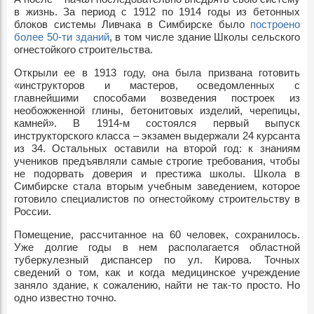
в жизнь. За период с 1912 по 1914 годы из бетонных
блоков системы Ливчака в Симбирске было
построено
более 50-ти зданий
, в том числе здание Школы сельского
огнестойкого строительства.
Открыли ее в 1913 году, она была призвана готовить
«инструкторов и мастеров, осведомленных с
главнейшими способами возведения построек из
необожженной глины, бетонитовых изделий, черепицы,
камней». В 1914-м состоялся первый выпуск
инструкторского класса – экзамен выдержали 24 курсанта
из 34. Остальных оставили на второй год: к знаниям
учеников предъявляли самые строгие требования, чтобы
не подорвать доверия и престижа школы. Школа в
Симбирске стала вторым учебным заведением, которое
готовило специалистов по огнестойкому строительству в
России.
Помещение, рассчитанное на 60 человек, сохранилось.
Уже долгие годы в нем располагается областной
туберкулезный диспансер по ул. Кирова. Точных
сведений о том, как и когда медицинское учреждение
заняло здание, к сожалению, найти не так-то просто. Но
одно известно точно.