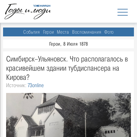
События
Герои
Места
Воспоминания
Фото
Герои, 8 Июля 1878
Симбирск–Ульяновск. Что располагалось в
красивейшем здании тубдиспансера на
Кирова?
Источник:
73online