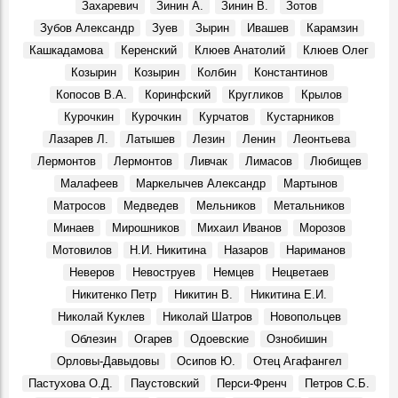
Покажут подлинные автографы космонавтов, документы
Захаревич
Зинин А.
Зинин В.
Зотов
и реликвии ветеранов Байконура
Зубов Александр
Зуев
Зырин
Ивашев
Карамзин
События, 10 Апреля 2026
Кашкадамова
Керенский
Клюев Анатолий
Клюев Олег
В Музее изобразительного искусства XX-XXI вв.
Козырин
Козырин
Колбин
Константинов
откроется юбилейная выставка Аркадия Егуткина
События, 2 Апреля 2026
Копосов В.А.
Коринфский
Кругликов
Крылов
Курочкин
Курочкин
Курчатов
Кустарников
День работника культуры. Луиза Баюра – 55 лет в
Художественном музее! Видео
Лазарев Л.
Латышев
Лезин
Ленин
Леонтьева
Герои, 25 Марта 2026
Лермонтов
Лермонтов
Ливчак
Лимасов
Любищев
Крылья. Музей «Симбирская фотография» показывает
Малафеев
Маркелычев Александр
Мартынов
уникальные кадры из семейного архива Юрия
Матросов
Медведев
Мельников
Метальников
Белозёрова, посвящённые авиации
События, 12 Марта 2026
Минаев
Мирошников
Михаил Иванов
Морозов
Мотовилов
Н.И. Никитина
Назаров
Нариманов
Перекресток улиц Минаева и 12 Сентября, 1970-е
Фото, 1 Июня 1974
Неверов
Невоструев
Немцев
Нецветаев
Судьба кавалера. Князь Сергей Михайлович Баратаев
Никитенко Петр
Никитин В.
Никитина Е.И.
Герои, 21 Октября 1861
Николай Куклев
Николай Шатров
Новопольцев
От Дворца бракосочетаний до Дома техники
Облезин
Огарев
Одоевские
Ознобишин
Фото, 1 Июля 1986
Орловы-Давыдовы
Осипов Ю.
Отец Агафангел
Димитровградскому драматическому театру им. А. Н.
Пастухова О.Д.
Паустовский
Перси-Френч
Петров С.Б.
Островского – 115 лет!