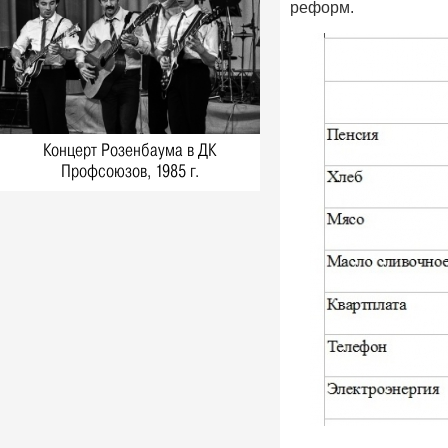
Фото, 1 Мая 1980
реформ.
1980-е: соревнования пожарных,
Ульяновская область. Новые
снимки из фотоархива Виктора
Русина
Фото, 30 Апреля 1980
1980-е: посевная, Ульяновская
Концерт Розенбаума в ДК
область. Новые снимки из
Профсоюзов, 1985 г.
фотоархива Виктора Русина
Фото, 1 Мая 1980
1980-е: на производстве,
стройках и в сельском хозяйстве
Ульяновской области. Новые
снимки из фотоархива Виктора
Русина
Фото, 1 Мая 1980
Легендарного тренера Геннадия
Климова похоронят на Северном
кладбище
Герои, 31 Марта 2026
Ледоход на Волге, вид на Речной
порт. 1980-е, Ульяновск