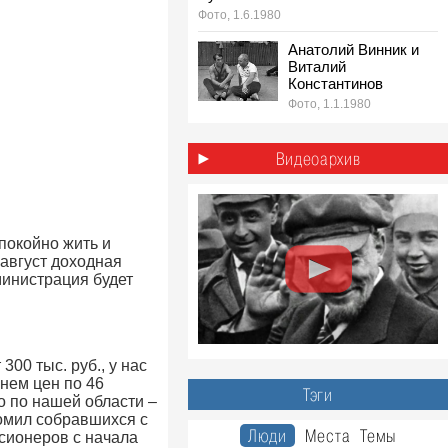
Фото, 1.6.1980
Анатолий Винник и
Виталий
Константинов
Фото, 1.1.1980
1980-е: лёгкая
атлетика эстафета
Видеоархив
на стадионе «Труд»,
Ульяновск
Фото, 1.5.1980
покойно жить и
 август доходная
дминистрация будет
00 тыс. руб., у нас
нем цен по 46
Тэги
о по нашей области –
комил собравшихся с
Люди
Места
Темы
нсионеров с начала