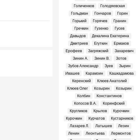
Голиченков
Голодяевская
Гольдман
Гончаров
Горин
Горький
Горячев
Гранин
Гречкин
Гузенко
Гусев
Давыдов
Декалина Екатерина
Дмитриев
Егуткин
Ермаков
Ерофеев
Загряжский
Захаревич
Зинин А.
Зинин В.
Зотов
Зубов Александр
Зуев
Зырин
Ивашев
Карамзин
Кашкадамова
Керенский
Клюев Анатолий
Клюев Олег
Козырин
Козырин
Колбин
Константинов
Копосов В.А.
Коринфский
Кругликов
Крылов
Курочкин
Курочкин
Курчатов
Кустарников
Лазарев Л.
Латышев
Лезин
Ленин
Леонтьева
Лермонтов