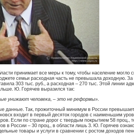
асти принимает все меры к тому, чтобы население могло с
бюджете семьи расходная часть не превышала доходную. За
тавила 303 тыс. руб., а расходная – 270 тыс. Этой линии а
льше. Ю. Горячев выразился так:
ые унижают человека, – это не реформы».
е данные. Так, прожиточный минимум в России превышает 3
яновск входит в первый десяток городов с наименьшим уров
ов. Если по стране дорог с твердым покрытием 58 проц., т
ов в России – 30 проц., в области лишь 3. Ю. Горячев озна
дельные товары и услуги в сравнении с ростом доходов пе