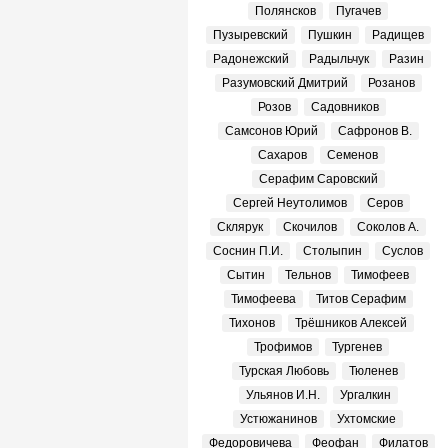
Полянсков
Пугачев
Пузыревский
Пушкин
Радищев
Радонежский
Радыльчук
Разин
Разумовский Дмитрий
Розанов
Розов
Садовников
Самсонов Юрий
Сафронов В.
Сахаров
Семенов
Серафим Саровский
Сергей Неутолимов
Серов
Склярук
Скочилов
Соколов А.
Соснин П.И.
Столыпин
Суслов
Сытин
Тельнов
Тимофеев
Тимофеева
Титов Серафим
Тихонов
Трёшников Алексей
Трофимов
Тургенев
Турская Любовь
Тюленев
Ульянов И.Н.
Ургалкин
Устюжанинов
Ухтомские
Федоровичева
Феофан
Филатов