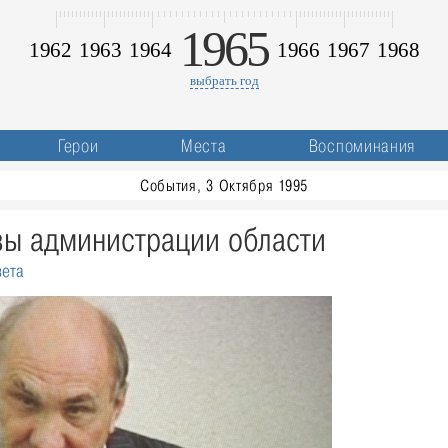
1965
1962
1963
1964
1966
1967
1968
выбрать год
Герои
Места
Воспоминания
События, 3 Октября 1995
вы администрации области
зета