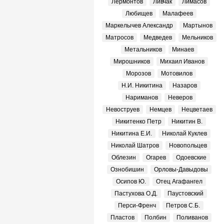
Лермонтов
Ливчак
Лимасов
Любищев
Малафеев
Маркелычев Александр
Мартынов
Матросов
Медведев
Мельников
Метальников
Минаев
Мирошников
Михаил Иванов
Морозов
Мотовилов
Н.И. Никитина
Назаров
Нариманов
Неверов
Невоструев
Немцев
Нецветаев
Никитенко Петр
Никитин В.
Никитина Е.И.
Николай Куклев
Николай Шатров
Новопольцев
Облезин
Огарев
Одоевские
Ознобишин
Орловы-Давыдовы
Осипов Ю.
Отец Агафангел
Пастухова О.Д.
Паустовский
Перси-Френч
Петров С.Б.
Пластов
Полбин
Поливанов