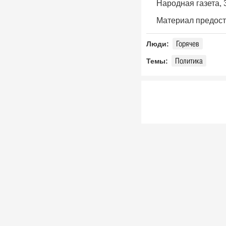
Народная газета, 3
Фото, 10 Апреля 1980
Покраска "Метеора" к навигации,
Материал предост
1980-е годы. Ульяновск
Фото, 1 Мая 1980
Горячев
Люди:
Опубликованы архивные номера
Политика
Темы:
журналов «Симбирск»
«Карамзинский сад»
События, 12 Марта 2026
В Ульяновске презентовали
издание, посвящённое епископу
Симбирскому и Сызранскому
Гурию
Герои, 30 Июня 1845
Показали книги семьи Языковых
и книги с автографами потомков
Языкова
Герои, 16 Марта 1803
К100-летию со дня рождения
краеведа и исследователя
Венедикта Барашкова. Видео
Дворца книги
Герои, 17 Марта 1926