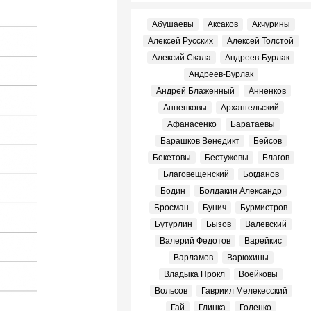
Абушаевы
Аксаков
Акчурины
Алексей Русских
Алексей Толстой
Алексий Скала
Андреев-Бурлак
Андреев-Бурлак
Андрей Блаженный
Анненков
Анненковы
Архангельский
Афанасенко
Баратаевы
Барашков Венедикт
Бейсов
Бекетовы
Бестужевы
Благов
Благовещенский
Богданов
Бодин
Болдакин Александр
Бросман
Бунич
Бурмистров
Бутурлин
Бызов
Валевский
Валерий Федотов
Варейкис
Варламов
Варюхины
Владыка Прокл
Воейковы
Вольсов
Гавриил Мелекесский
Гай
Глинка
Голенко