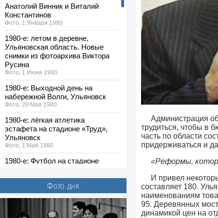
Анатолий Винник и Виталий
Константинов
Фото, 1 Января 1980
1980-е: летом в деревне,
Ульяновская область. Новые
снимки из фотоархива Виктора
Русина
Фото, 1 Июня 1980
1980-е: Выходной день на
набережной Волги, Ульяновск
Фото, 20 Мая 1980
Администрация обл
1980-е: лёгкая атлетика
трудиться, чтобы в 
эстафета на стадионе «Труд»,
часть по области сос
Ульяновск
придерживаться и да
Фото, 1 Мая 1980
1980-е: Футбол на стадионе
«Реформы, котор
«Спартак», Ульяновск
И привел некоторы
Фото, 1 Мая 1980
Фото дня
составляет 180. Уль
1980-е: выставка ДОСААФ,
наименованиям товар
Ульяновск. Новые снимки из
95. Деревянных мост
фотоархива Виктора Русина
динамикой цен на от