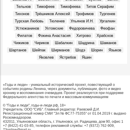
Тельнов
Тимофеев
Тимофеева
Титов Серафим
Тихонов
Трёшников Алексей
Трофимов
Тургенев
Турская Любовь
Тюленев
Ульянов И.Н.
Ургалкин
Устюжанинов
Ухтомские
Федоровичева
Феофан
Филатов
Фокина Анастасия
Хитрово
Храбсков
Чижиков
Чириков
Шабалкин
Шадрина
Шаманов
Шартанов
Шейпак
Ширманов
Шодэ
Шорин
Языков
Яковлев
Ястребов
Яшин
«Годы и люди» - уникальный исторический проект, повествующий о
событиях родины Ленина, через документы, публикации, фото и видео
хронику и воспоминания очевидцев. Проект реализуется при поддержке
Федерального агентства по печати и массовым коммуникациям
© "Годы и люди", годы-и-люди.рф, 18+
Учредитель: ООО "СИБ". Главный редактор: Раевский Д.И.
Регистрационный номер СМИ "Эл № ФС77-75355" от 01.04.2019 г. выдано
Роскомнадзором.
432011, Ульяновская область, г. Ульяновск, ул. Радищева, дом 90, офис 1
+7 (8422) 41-03-85, телефон рекламной службы: +7 (9372) 762-909,
73online@mail.ru