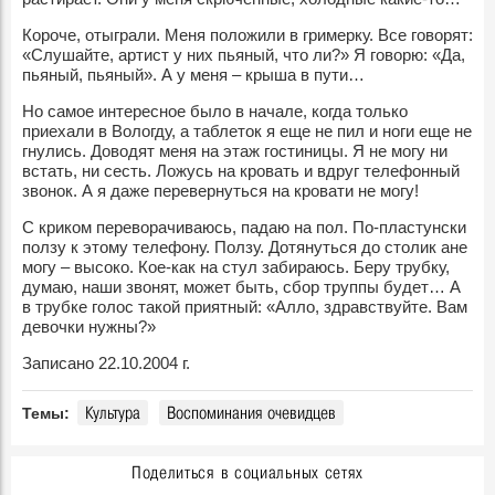
Короче, отыграли. Меня положили в гримерку. Все говорят:
«Слушайте, артист у них пьяный, что ли?» Я говорю: «Да,
пьяный, пьяный». А у меня – крыша в пути…
Но самое интересное было в начале, когда только
приехали в Вологду, а таблеток я еще не пил и ноги еще не
гнулись. Доводят меня на этаж гостиницы. Я не могу ни
встать, ни сесть. Ложусь на кровать и вдруг телефонный
звонок. А я даже перевернуться на кровати не могу!
С криком переворачиваюсь, падаю на пол. По-пластунски
ползу к этому телефону. Ползу. Дотянуться до столик ане
могу – высоко. Кое-как на стул забираюсь. Беру трубку,
думаю, наши звонят, может быть, сбор труппы будет… А
в трубке голос такой приятный: «Алло, здравствуйте. Вам
девочки нужны?»
Записано 22.10.2004 г.
Культура
Воспоминания очевидцев
Темы:
Поделиться в социальных сетях