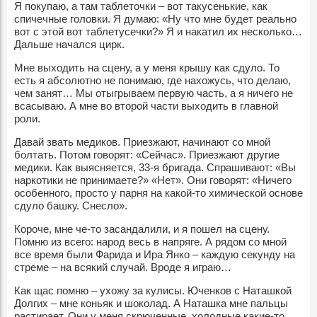
Я покупаю, а там таблеточки – вот такусенькие, как
спичечные головки. Я думаю: «Ну что мне будет реально
вот с этой вот таблетусечки?» Я и накатил их несколько…
Дальше начался цирк.
Мне выходить на сцену, а у меня крышу как сдуло. То
есть я абсолютно не понимаю, где нахожусь, что делаю,
чем занят… Мы отыгрываем первую часть, а я ничего не
всасываю. А мне во второй части выходить в главной
роли.
Давай звать медиков. Приезжают, начинают со мной
болтать. Потом говорят: «Сейчас». Приезжают другие
медики. Как выясняется, 33-я бригада. Спрашивают: «Вы
наркотики не принимаете?» «Нет». Они говорят: «Ничего
особенного, просто у парня на какой-то химической основе
сдуло башку. Снесло».
Короче, мне че-то засандалили, и я пошел на сцену.
Помню из всего: народ весь в напряге. А рядом со мной
все время были Фарида и Ира Янко – каждую секунду на
стреме – на всякий случай. Вроде я играю…
Как щас помню – ухожу за кулисы. Юченков с Наташкой
Долгих – мне коньяк и шоколад. А Наташка мне пальцы
растирает. Они у меня скрюченные, холодные какие-то…