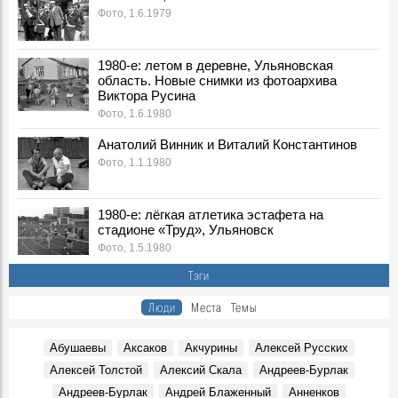
Фото, 1.6.1979
фотоархива Виктора Русина
Фото, 1 Мая 1980
Легендарного тренера Геннадия Климова похоронят на
1980-е: летом в деревне, Ульяновская
Северном кладбище
область. Новые снимки из фотоархива
Герои, 31 Марта 2026
Виктора Русина
Фото, 1.6.1980
Ледоход на Волге, вид на Речной порт. 1980-е, Ульяновск
Фото, 10 Апреля 1980
Анатолий Винник и Виталий Константинов
Покраска "Метеора" к навигации, 1980-е годы. Ульяновск
Фото, 1.1.1980
Фото, 1 Мая 1980
Опубликованы архивные номера журналов «Симбирск»
1980-е: лёгкая атлетика эстафета на
«Карамзинский сад»
стадионе «Труд», Ульяновск
События, 12 Марта 2026
Фото, 1.5.1980
В Ульяновске презентовали издание, посвящённое
Тэги
епископу Симбирскому и Сызранскому Гурию
Герои, 30 Июня 1845
Люди
Места
Темы
Показали книги семьи Языковых и книги с автографами
потомков Языкова
Абушаевы
Аксаков
Акчурины
Алексей Русских
Герои, 16 Марта 1803
Алексей Толстой
Алексий Скала
Андреев-Бурлак
К100-летию со дня рождения краеведа и исследователя
Андреев-Бурлак
Андрей Блаженный
Анненков
Венедикта Барашкова. Видео Дворца книги