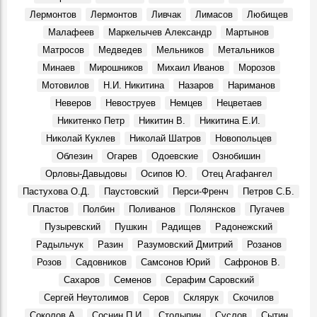
Герои, 25 Марта 2026
Лермонтов
Лермонтов
Ливчак
Лимасов
Любищев
Крылья. Музей «Симбирская фотография» показывает
Малафеев
Маркелычев Александр
Мартынов
уникальные кадры из семейного архива Юрия
Матросов
Медведев
Мельников
Метальников
Белозёрова, посвящённые авиации
События, 12 Марта 2026
Минаев
Мирошников
Михаил Иванов
Морозов
Мотовилов
Н.И. Никитина
Назаров
Нариманов
Перекресток улиц Минаева и 12 Сентября, 1970-е
Фото, 1 Июня 1974
Неверов
Невоструев
Немцев
Нецветаев
Судьба кавалера. Князь Сергей Михайлович Баратаев
Никитенко Петр
Никитин В.
Никитина Е.И.
Герои, 21 Октября 1861
Николай Куклев
Николай Шатров
Новопольцев
От Дворца бракосочетаний до Дома техники
Облезин
Огарев
Одоевские
Ознобишин
Фото, 1 Июля 1986
Орловы-Давыдовы
Осипов Ю.
Отец Агафангел
Димитровградскому драматическому театру им. А. Н.
Пастухова О.Д.
Паустовский
Перси-Френч
Петров С.Б.
Островского – 115 лет!
Пластов
Полбин
Поливанов
Полянсков
Пугачев
Места, 28 Марта 2026
Пузыревский
Пушкин
Радищев
Радонежский
Презентовали новую книгу краеведа Петра Ермошина
Радыльчук
Разин
Разумовский Дмитрий
Розанов
«Село Юлово и его окрестности»
События, 24 Марта 2026
Розов
Садовников
Самсонов Юрий
Сафронов В.
Сахаров
Семенов
Серафим Саровский
Сергей Неутолимов
Серов
Склярук
Скочилов
Соколов А.
Соснин П.И.
Столыпин
Суслов
Сытин