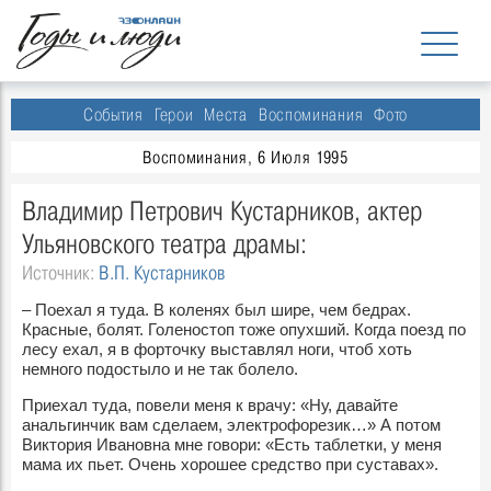
События
Герои
Места
Воспоминания
Фото
Воспоминания, 6 Июля 1995
Владимир Петрович Кустарников, актер
Ульяновского театра драмы:
Источник:
В.П. Кустарников
– Поехал я туда. В коленях был шире, чем бедрах.
Красные, болят. Голеностоп тоже опухший. Когда поезд по
лесу ехал, я в форточку выставлял ноги, чтоб хоть
немного подостыло и не так болело.
Приехал туда, повели меня к врачу: «Ну, давайте
анальгинчик вам сделаем, электрофорезик…» А потом
Виктория Ивановна мне говори: «Есть таблетки, у меня
мама их пьет. Очень хорошее средство при суставах».