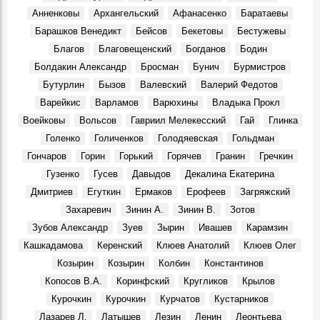
Герои, 17 Марта 1926
Анненковы
Архангельский
Афанасенко
Баратаевы
Большой театр в Симбирске-Ульяновске? Именно так
Барашков Венедикт
Бейсов
Бекетовы
Бестужевы
Места, 27 Марта 1920
Благов
Благовещенский
Богданов
Бодин
В Ульяновске умер Заслуженный тренер России
Болдакин Александр
Бросман
Бунич
Бурмистров
Геннадий Климов
Бутурлин
Бызов
Валевский
Валерий Федотов
Герои, 31 Марта 2026
Варейкис
Варламов
Варюхины
Владыка Прокл
В сквере Языкова «поселится» бронзовый заяц: цена
Воейковы
Вольсов
Гавриил Мелекесский
Гай
Глинка
вопроса — 1,9 млн рублей
Места, 31 Апреля 2026
Голенко
Голиченков
Голодяевская
Гольдман
Гончаров
Горин
Горький
Горячев
Гранин
Гречкин
В Доме Гончарова проводят экскурсии при свете
старинной лампы
Гузенко
Гусев
Давыдов
Декалина Екатерина
События, 26 Марта 2026
Дмитриев
Егуткин
Ермаков
Ерофеев
Загряжский
Покажут подлинные автографы космонавтов, документы
Захаревич
Зинин А.
Зинин В.
Зотов
и реликвии ветеранов Байконура
Зубов Александр
Зуев
Зырин
Ивашев
Карамзин
События, 10 Апреля 2026
Кашкадамова
Керенский
Клюев Анатолий
Клюев Олег
В Музее изобразительного искусства XX-XXI вв.
Козырин
Козырин
Колбин
Константинов
откроется юбилейная выставка Аркадия Егуткина
События, 2 Апреля 2026
Копосов В.А.
Коринфский
Кругликов
Крылов
Курочкин
Курочкин
Курчатов
Кустарников
День работника культуры. Луиза Баюра – 55 лет в
Художественном музее! Видео
Лазарев Л.
Латышев
Лезин
Ленин
Леонтьева