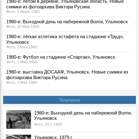
1980-е: летом в деревне, Ульяновская область. Новые
снимки из фотоархива Виктора Русина
Фото, 1 Июня 1980
1980-е: Выходной день на набережной Волги, Ульяновск
Фото, 20 Мая 1980
1980-е: лёгкая атлетика эстафета на стадионе «Труд»,
Ульяновск
Фото, 1 Мая 1980
1980-е: Футбол на стадионе «Спартак», Ульяновск
Фото, 1 Мая 1980
1980-е: выставка ДОСААФ, Ульяновск. Новые снимки из
фотоархива Виктора Русина
Фото, 1 Мая 1980
1980-е: соревнования пожарных, Ульяновская область.
Новые снимки из фотоархива Виктора Русина
Популярное
Фото, 30 Апреля 1980
1980-е: посевная, Ульяновская область. Новые снимки из
1980-е: Выходной день на набережной Волги,
Ульяновск
фотоархива Виктора Русина
Фото, 1 Мая 1980
Фото, 20.5.1980
1980-е: на производстве, стройках и в сельском
Ульяновск, 1979 г.
хозяйстве Ульяновской области. Новые снимки из