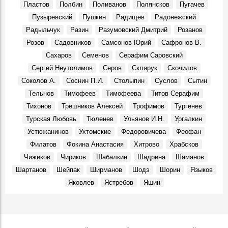
Пластов
Полбин
Поливанов
Полянсков
Пугачев
Места, 28 Марта 2026
Пузыревский
Пушкин
Радищев
Радонежский
Презентовали новую книгу краеведа Петра Ермошина
Радыльчук
Разин
Разумовский Дмитрий
Розанов
«Село Юлово и его окрестности»
События, 24 Марта 2026
Розов
Садовников
Самсонов Юрий
Сафронов В.
Сахаров
Семенов
Серафим Саровский
Сергей Неутолимов
Серов
Склярук
Скочилов
Соколов А.
Соснин П.И.
Столыпин
Суслов
Сытин
Тельнов
Тимофеев
Тимофеева
Титов Серафим
Тихонов
Трёшников Алексей
Трофимов
Тургенев
Турская Любовь
Тюленев
Ульянов И.Н.
Ургалкин
Устюжанинов
Ухтомские
Федоровичева
Феофан
Филатов
Фокина Анастасия
Хитрово
Храбсков
Чижиков
Чириков
Шабалкин
Шадрина
Шаманов
Шартанов
Шейпак
Ширманов
Шодэ
Шорин
Языков
Яковлев
Ястребов
Яшин