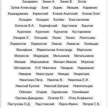
Покажут подлинные автографы космонавтов, документы
Захаревич
Зинин А.
Зинин В.
Зотов
и реликвии ветеранов Байконура
Зубов Александр
Зуев
Зырин
Ивашев
Карамзин
События, 10 Апреля 2026
Кашкадамова
Керенский
Клюев Анатолий
Клюев Олег
В Музее изобразительного искусства XX-XXI вв.
Козырин
Козырин
Колбин
Константинов
откроется юбилейная выставка Аркадия Егуткина
События, 2 Апреля 2026
Копосов В.А.
Коринфский
Кругликов
Крылов
Курочкин
Курочкин
Курчатов
Кустарников
День работника культуры. Луиза Баюра – 55 лет в
Художественном музее! Видео
Лазарев Л.
Латышев
Лезин
Ленин
Леонтьева
Герои, 25 Марта 2026
Лермонтов
Лермонтов
Ливчак
Лимасов
Любищев
Крылья. Музей «Симбирская фотография» показывает
Малафеев
Маркелычев Александр
Мартынов
уникальные кадры из семейного архива Юрия
Матросов
Медведев
Мельников
Метальников
Белозёрова, посвящённые авиации
События, 12 Марта 2026
Минаев
Мирошников
Михаил Иванов
Морозов
Мотовилов
Н.И. Никитина
Назаров
Нариманов
Перекресток улиц Минаева и 12 Сентября, 1970-е
Фото, 1 Июня 1974
Неверов
Невоструев
Немцев
Нецветаев
Судьба кавалера. Князь Сергей Михайлович Баратаев
Никитенко Петр
Никитин В.
Никитина Е.И.
Герои, 21 Октября 1861
Николай Куклев
Николай Шатров
Новопольцев
От Дворца бракосочетаний до Дома техники
Облезин
Огарев
Одоевские
Ознобишин
Фото, 1 Июля 1986
Орловы-Давыдовы
Осипов Ю.
Отец Агафангел
Димитровградскому драматическому театру им. А. Н.
Пастухова О.Д.
Паустовский
Перси-Френч
Петров С.Б.
Островского – 115 лет!