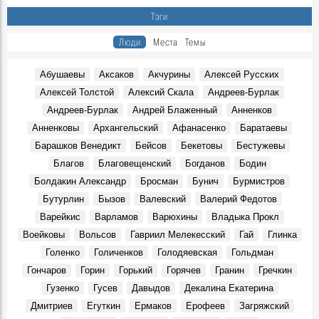
В Ульяновске презентовали издание, посвящённое
Тэги
епископу Симбирскому и Сызранскому Гурию
Герои, 30 Июня 1845
Люди
Места
Темы
Показали книги семьи Языковых и книги с автографами
потомков Языкова
Абушаевы
Аксаков
Акчурины
Алексей Русских
Герои, 16 Марта 1803
Алексей Толстой
Алексий Скала
Андреев-Бурлак
К100-летию со дня рождения краеведа и исследователя
Андреев-Бурлак
Андрей Блаженный
Анненков
Венедикта Барашкова. Видео Дворца книги
Герои, 17 Марта 1926
Анненковы
Архангельский
Афанасенко
Баратаевы
Большой театр в Симбирске-Ульяновске? Именно так
Барашков Венедикт
Бейсов
Бекетовы
Бестужевы
Места, 27 Марта 1920
Благов
Благовещенский
Богданов
Бодин
В Ульяновске умер Заслуженный тренер России
Болдакин Александр
Бросман
Бунич
Бурмистров
Геннадий Климов
Бутурлин
Бызов
Валевский
Валерий Федотов
Герои, 31 Марта 2026
Варейкис
Варламов
Варюхины
Владыка Прокл
В сквере Языкова «поселится» бронзовый заяц: цена
Воейковы
Вольсов
Гавриил Мелекесский
Гай
Глинка
вопроса — 1,9 млн рублей
Места, 31 Апреля 2026
Голенко
Голиченков
Голодяевская
Гольдман
Гончаров
Горин
Горький
Горячев
Гранин
Гречкин
В Доме Гончарова проводят экскурсии при свете
старинной лампы
Гузенко
Гусев
Давыдов
Декалина Екатерина
События, 26 Марта 2026
Дмитриев
Егуткин
Ермаков
Ерофеев
Загряжский