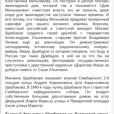
Константина Мельникова. Он построил в центре Москвы
авангардный дом, который так и называется «Дом
Мельникова»: советская власть его не тронула, даже
когда для авангардистов наступили тёмные времена. И
всё потому, что товарищ Мельников придумал прозрачный
саркофаг для нашего великого земляка. Впрочем,
известный российский и советский винодел Михаил
Щербаков гордился своей дружбой с террористом
Александром Ульяновым, старшим братом Владимира
Ленина ещё до революции. Он демонстрировал
легендарному ялтинскому градоначальнику генерал-
майору Ивану Думбадзе (о котором говорили, что будь в
России три таких Думбадзе, в ней ни за что бы ни
случилось революции), фотографию государственного
преступника с дарственной надписью «Дорогому Мише на
добрую память от Саши Ульянова».
Михаила Щербакова называют внуком Симбирского 2-й
гильдии купца Андрея Корниловича (или Кирилловича)
Щербакова. В 1840-е годы купец Щербаков был старостой
Симбирского кафедрального собора. Он владел
собственным большим двухэтажным домом на углу
Дворцовой (Карла Маркса) улицы и Ярмарочной площади
(ныне улица Марата).
Бывший дом купца Щербакова на Дворцовой улице,