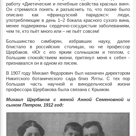
работу «Диетические и лечебные свойства красных вин».
Он стремился понять и разъяснить то, что позже было
описано как «французский парадокс»: люди,
употребляющие в день 1–2 бокала красного сухого вина,
менее подвержены сердечно-сосудистым заболеваниям,
чем те, кто пьёт много или – не пьёт совсем!
Большинство симбирян, избравших науку, далее
блистало в российских столицах, но не профессор
Щербаков. «Юг с его ярким солнышком и теплом, с
большим спокойствием жизни, притянул меня к себе» -
признавался он в одном из писем.
В 1907 году Михаил Федорович был назначен директором
Никитского ботанического сада близ Ялты. С тех пор
большая часть научной и винодельческой жизни
профессора Щербакова была связана с Крымом.
Михаил Щербаков с женой Анной Семеновной и
сыном Петром, 1912 год: