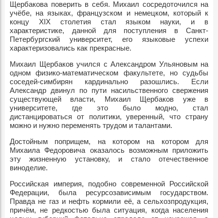
Щербакова поверить в себя. Михаил сосредоточился на
учёбе, на языках, французском и немецком, который к
концу XIX столетия стал языком науки, и в
характеристике, данной для поступления в Санкт-
Петербургский университет, его языковые успехи
характеризовались как прекрасные.
Михаил Щербаков учился с Александром Ульяновым на
одном физико-математическом факультете, но судьбы
соседей-симбирян кардинально разошлись. Если
Александр двинул по пути насильственного свержения
существующей власти, Михаил Щербаков уже в
университете, где это было модно, стал
дистанцироваться от политики, уверенный, что страну
можно и нужно переменять трудом и талантами.
Достойным поприщем, на котором на котором для
Михаила Федоровича оказалось возможным приложить
эту жизненную установку, и стало отечественное
виноделие.
Российская империя, подобно современной Российской
Федерации, была ресурсозависимым государством.
Правда не газ и нефть кормили её, а сельхозпродукция,
причём, не редкостью была ситуация, когда населения