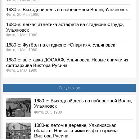
1980-е: Выходной день на набережной Волги, Ульяновск
Фото, 20 Мая 1980
1980-е: лёгкая атлетика эстафета на стадионе «Труд»,
Ульяновск
Фото, 1 Мая 1980
1980-е: Футбол на стадионе «Спартак», Ульяновск
Фото, 1 Мая 1980
1980-е: выставка ДОСААФ, Ульяновск. Новые снимки из
фотоархива Виктора Русина
Фото, 1 Мая 1980
1980-е: соревнования пожарных, Ульяновская область.
Новые снимки из фотоархива Виктора Русина
Популярное
Фото, 30 Апреля 1980
1980-е: посевная, Ульяновская область. Новые снимки из
1980-е: Выходной день на набережной Волги,
Ульяновск
фотоархива Виктора Русина
Фото, 1 Мая 1980
Фото, 20.5.1980
1980-е: на производстве, стройках и в сельском
1980-е: летом в деревне, Ульяновская
хозяйстве Ульяновской области. Новые снимки из
область. Новые снимки из фотоархива
фотоархива Виктора Русина
Виктора Русина
Фото, 1 Мая 1980