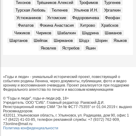
Тихонов
Трёшников Алексей
Трофимов
Тургенев
Турская Любовь
Тюленев
Ульянов И.Н.
Ургалкин
Устюжанинов
Ухтомские
Федоровичева
Феофан
Филатов
Фокина Анастасия
Хитрово
Храбсков
Чижиков
Чириков
Шабалкин
Шадрина
Шаманов
Шартанов
Шейпак
Ширманов
Шодэ
Шорин
Языков
Яковлев
Ястребов
Яшин
«Годы и люди» - уникальный исторический проект, повествующий о
событиях родины Ленина, через документы, публикации, фото и видео
хронику и воспоминания очевидцев. Проект реализуется при поддержке
Федерального агентства по печати и массовым коммуникациям
© "Годы и люди", годы-и-люди.рф, 18+
Учредитель: ООО "СИБ". Главный редактор: Раевский Д.И.
Регистрационный номер СМИ "Эл № ФС77-75355" от 01.04.2019 г. выдано
Роскомнадзором.
432011, Ульяновская область, г. Ульяновск, ул. Радищева, дом 90, офис 1
+7 (8422) 41-03-85, телефон рекламной службы: +7 (9372) 762-909,
73online@mail.ru
Политика конфиденциальности