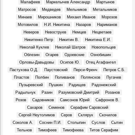
Крылья. Музей «Симбирская фотография» показывает
Малафеев
Маркелычев Александр
Мартынов
уникальные кадры из семейного архива Юрия
Матросов
Медведев
Мельников
Метальников
Белозёрова, посвящённые авиации
События, 12 Марта 2026
Минаев
Мирошников
Михаил Иванов
Морозов
Мотовилов
Н.И. Никитина
Назаров
Нариманов
Перекресток улиц Минаева и 12 Сентября, 1970-е
Фото, 1 Июня 1974
Неверов
Невоструев
Немцев
Нецветаев
Судьба кавалера. Князь Сергей Михайлович Баратаев
Никитенко Петр
Никитин В.
Никитина Е.И.
Герои, 21 Октября 1861
Николай Куклев
Николай Шатров
Новопольцев
От Дворца бракосочетаний до Дома техники
Облезин
Огарев
Одоевские
Ознобишин
Фото, 1 Июля 1986
Орловы-Давыдовы
Осипов Ю.
Отец Агафангел
Димитровградскому драматическому театру им. А. Н.
Пастухова О.Д.
Паустовский
Перси-Френч
Петров С.Б.
Островского – 115 лет!
Пластов
Полбин
Поливанов
Полянсков
Пугачев
Места, 28 Марта 2026
Пузыревский
Пушкин
Радищев
Радонежский
Презентовали новую книгу краеведа Петра Ермошина
Радыльчук
Разин
Разумовский Дмитрий
Розанов
«Село Юлово и его окрестности»
События, 24 Марта 2026
Розов
Садовников
Самсонов Юрий
Сафронов В.
Сахаров
Семенов
Серафим Саровский
Сергей Неутолимов
Серов
Склярук
Скочилов
Соколов А.
Соснин П.И.
Столыпин
Суслов
Сытин
Тельнов
Тимофеев
Тимофеева
Титов Серафим