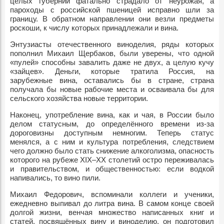
целых губерний фатально страдало от неурожая, а
пароходы с российской пшеницей исправно шли за
границу. В обратном направлении они везли предметы
роскоши, к числу которых принадлежали и вина.
Энтузиасты отечественного виноделия, ряды которых
пополнил Михаил Щербаков, были уверены, что одной
«пулей» способны завалить даже не двух, а целую кучу
«зайцев». Деньги, которые тратила Россия, на
зарубежные вина, оставались бы в стране, страна
получала бы новые рабочие места и осваивала бы для
сельского хозяйства новые территории.
Наконец, употребление вина, как и чая, в России было
делом статусным, до определённого времени из-за
дороговизны доступным немногим. Теперь статус
менялся, а с ним и культура потребления, следствием
чего должно было стать снижение алкоголизма, опасность
которого на рубеже XIX–XX столетий остро переживалась
и правительством, и общественностью: если водкой
напивались, то вино пили.
Михаил Федорович, вспоминали коллеги и ученики,
ежедневно выпивал до литра вина. В самом конце своей
долгой жизни, венчая множество написанных книг и
статей, посвящённых вину и виноделию, он подготовил