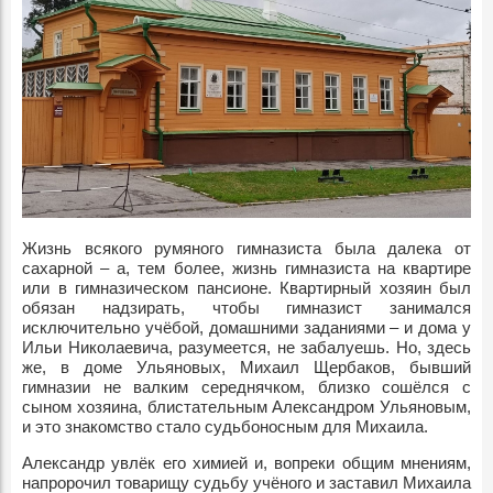
Жизнь всякого румяного гимназиста была далека от
сахарной – а, тем более, жизнь гимназиста на квартире
или в гимназическом пансионе. Квартирный хозяин был
обязан надзирать, чтобы гимназист занимался
исключительно учёбой, домашними заданиями – и дома у
Ильи Николаевича, разумеется, не забалуешь. Но, здесь
же, в доме Ульяновых, Михаил Щербаков, бывший
гимназии не валким середнячком, близко сошёлся с
сыном хозяина, блистательным Александром Ульяновым,
и это знакомство стало судьбоносным для Михаила.
Александр увлёк его химией и, вопреки общим мнениям,
напророчил товарищу судьбу учёного и заставил Михаила