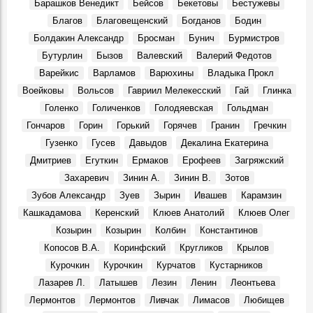
Большой театр в Симбирске-Ульяновске? Именно так
Барашков Венедикт
Бейсов
Бекетовы
Бестужевы
Места, 27 Марта 1920
Благов
Благовещенский
Богданов
Бодин
В Ульяновске умер Заслуженный тренер России
Болдакин Александр
Бросман
Бунич
Бурмистров
Геннадий Климов
Бутурлин
Бызов
Валевский
Валерий Федотов
Герои, 31 Марта 2026
Варейкис
Варламов
Варюхины
Владыка Прокл
В сквере Языкова «поселится» бронзовый заяц: цена
Воейковы
Вольсов
Гавриил Мелекесский
Гай
Глинка
вопроса — 1,9 млн рублей
Места, 31 Апреля 2026
Голенко
Голиченков
Голодяевская
Гольдман
Гончаров
Горин
Горький
Горячев
Гранин
Гречкин
В Доме Гончарова проводят экскурсии при свете
старинной лампы
Гузенко
Гусев
Давыдов
Декалина Екатерина
События, 26 Марта 2026
Дмитриев
Егуткин
Ермаков
Ерофеев
Загряжский
Покажут подлинные автографы космонавтов, документы
Захаревич
Зинин А.
Зинин В.
Зотов
и реликвии ветеранов Байконура
Зубов Александр
Зуев
Зырин
Ивашев
Карамзин
События, 10 Апреля 2026
Кашкадамова
Керенский
Клюев Анатолий
Клюев Олег
В Музее изобразительного искусства XX-XXI вв.
Козырин
Козырин
Колбин
Константинов
откроется юбилейная выставка Аркадия Егуткина
События, 2 Апреля 2026
Копосов В.А.
Коринфский
Кругликов
Крылов
Курочкин
Курочкин
Курчатов
Кустарников
День работника культуры. Луиза Баюра – 55 лет в
Художественном музее! Видео
Лазарев Л.
Латышев
Лезин
Ленин
Леонтьева
Герои, 25 Марта 2026
Лермонтов
Лермонтов
Ливчак
Лимасов
Любищев