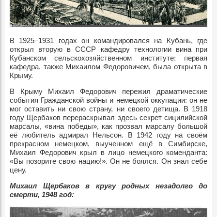
В 1925–1931 годах он командировался на Кубань, где
открыл вторую в СССР кафедру технологии вина при
Кубанском сельскохозяйственном институте: первая
кафедра, также Михаилом Федоровичем, была открыта в
Крыму.
В Крыму Михаил Федорович пережил драматические
события Гражданской войны и немецкой оккупации: он не
мог оставить ни свою страну, ни своего детища. В 1918
году Щербаков перераскрывал здесь секрет сицилийской
марсалы, «вина победы», как прозвал марсалу большой
её любитель адмирал Нельсон. В 1942 году на своём
прекрасном немецком, выученном ещё в Симбирске,
Михаил Федорович крыл в лицо немецкого коменданта:
«Вы позорите свою нацию!». Он не боялся. Он знал себе
цену.
Михаил Щербаков в кругу родных незадолго до
смерти, 1948 год: