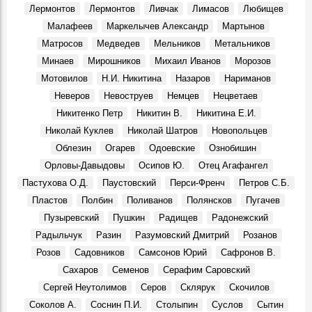
Лермонтов
Лермонтов
Ливчак
Лимасов
Любищев
Крылья. Музей «Симбирская фотография» показывает
Малафеев
Маркелычев Александр
Мартынов
уникальные кадры из семейного архива Юрия
Матросов
Медведев
Мельников
Метальников
Белозёрова, посвящённые авиации
События, 12 Марта 2026
Минаев
Мирошников
Михаил Иванов
Морозов
Мотовилов
Н.И. Никитина
Назаров
Нариманов
Перекресток улиц Минаева и 12 Сентября, 1970-е
Фото, 1 Июня 1974
Неверов
Невоструев
Немцев
Нецветаев
Судьба кавалера. Князь Сергей Михайлович Баратаев
Никитенко Петр
Никитин В.
Никитина Е.И.
Герои, 21 Октября 1861
Николай Куклев
Николай Шатров
Новопольцев
От Дворца бракосочетаний до Дома техники
Облезин
Огарев
Одоевские
Ознобишин
Фото, 1 Июля 1986
Орловы-Давыдовы
Осипов Ю.
Отец Агафангел
Димитровградскому драматическому театру им. А. Н.
Пастухова О.Д.
Паустовский
Перси-Френч
Петров С.Б.
Островского – 115 лет!
Пластов
Полбин
Поливанов
Полянсков
Пугачев
Места, 28 Марта 2026
Пузыревский
Пушкин
Радищев
Радонежский
Презентовали новую книгу краеведа Петра Ермошина
Радыльчук
Разин
Разумовский Дмитрий
Розанов
«Село Юлово и его окрестности»
События, 24 Марта 2026
Розов
Садовников
Самсонов Юрий
Сафронов В.
Сахаров
Семенов
Серафим Саровский
Сергей Неутолимов
Серов
Склярук
Скочилов
Соколов А.
Соснин П.И.
Столыпин
Суслов
Сытин