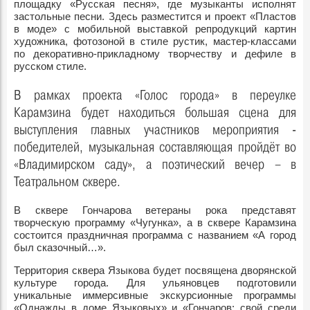
площадку «Русская песня», где музыканты исполнят
застольные песни. Здесь разместится и проект «Пластов
в моде» с мобильной выставкой репродукций картин
художника, фотозоной в стиле рустик, мастер-классами
по декоративно-прикладному творчеству и дефиле в
русском стиле.
В рамках проекта «Голос города» в переулке
Карамзина будет находиться большая сцена для
выступления главных участников мероприятия -
победителей, музыкальная составляющая пройдёт во
«Владимирском саду», а поэтический вечер – в
Театральном сквере.
В сквере Гончарова ветераны рока представят
творческую программу «Чугунка», а в сквере Карамзина
состоится праздничная программа с названием «А город
был сказочный…».
Территория сквера Языкова будет посвящена дворянской
культуре города. Для ульяновцев подготовили
уникальные иммерсивные экскурсионные программы
«Однажды в доме Языковых» и «Гончаров: свой среди