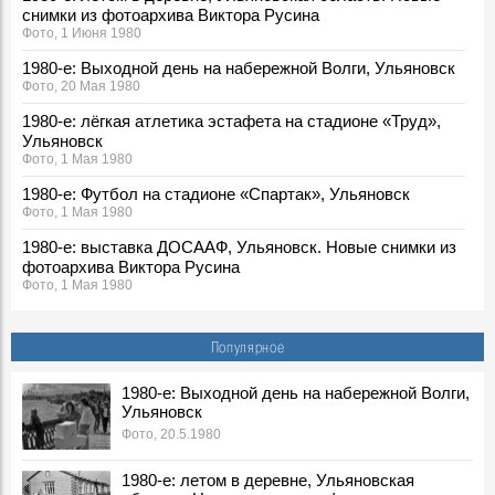
снимки из фотоархива Виктора Русина
Фото, 1 Июня 1980
1980-е: Выходной день на набережной Волги, Ульяновск
Фото, 20 Мая 1980
1980-е: лёгкая атлетика эстафета на стадионе «Труд»,
Ульяновск
Фото, 1 Мая 1980
1980-е: Футбол на стадионе «Спартак», Ульяновск
Фото, 1 Мая 1980
1980-е: выставка ДОСААФ, Ульяновск. Новые снимки из
фотоархива Виктора Русина
Фото, 1 Мая 1980
1980-е: соревнования пожарных, Ульяновская область.
Новые снимки из фотоархива Виктора Русина
Популярное
Фото, 30 Апреля 1980
1980-е: посевная, Ульяновская область. Новые снимки из
1980-е: Выходной день на набережной Волги,
Ульяновск
фотоархива Виктора Русина
Фото, 1 Мая 1980
Фото, 20.5.1980
1980-е: на производстве, стройках и в сельском
1980-е: летом в деревне, Ульяновская
хозяйстве Ульяновской области. Новые снимки из