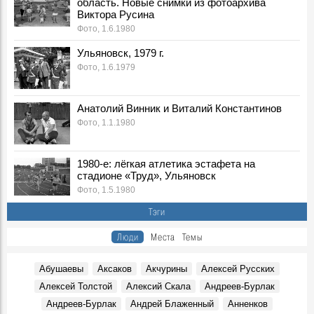
область. Новые снимки из фотоархива
фотоархива Виктора Русина
Виктора Русина
Фото, 1 Мая 1980
Фото, 1.6.1980
Легендарного тренера Геннадия Климова похоронят на
Северном кладбище
Ульяновск, 1979 г.
Герои, 31 Марта 2026
Фото, 1.6.1979
Ледоход на Волге, вид на Речной порт. 1980-е, Ульяновск
Фото, 10 Апреля 1980
Анатолий Винник и Виталий Константинов
Покраска "Метеора" к навигации, 1980-е годы. Ульяновск
Фото, 1.1.1980
Фото, 1 Мая 1980
Опубликованы архивные номера журналов «Симбирск»
1980-е: лёгкая атлетика эстафета на
«Карамзинский сад»
стадионе «Труд», Ульяновск
События, 12 Марта 2026
Фото, 1.5.1980
В Ульяновске презентовали издание, посвящённое
Тэги
епископу Симбирскому и Сызранскому Гурию
Герои, 30 Июня 1845
Люди
Места
Темы
Показали книги семьи Языковых и книги с автографами
потомков Языкова
Абушаевы
Аксаков
Акчурины
Алексей Русских
Герои, 16 Марта 1803
Алексей Толстой
Алексий Скала
Андреев-Бурлак
К100-летию со дня рождения краеведа и исследователя
Андреев-Бурлак
Андрей Блаженный
Анненков
Венедикта Барашкова. Видео Дворца книги