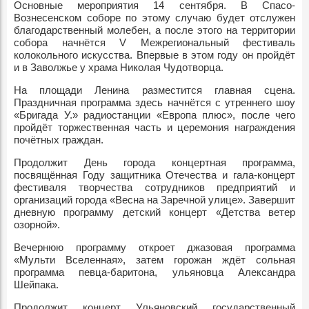
Основные мероприятия 14 сентября. В Спасо-
Вознесенском соборе по этому случаю будет отслужен
благодарственный молебен, а после этого на территории
собора начнётся V Межрегиональный фестиваль
колокольного искусства. Впервые в этом году он пройдёт
и в Заволжье у храма Николая Чудотворца.
На площади Ленина разместится главная сцена.
Праздничная программа здесь начнётся с утреннего шоу
«Бригада У.» радиостанции «Европа плюс», после чего
пройдёт торжественная часть и церемония награждения
почётных граждан.
Продолжит День города концертная программа,
посвящённая Году защитника Отечества и гала-концерт
фестиваля творчества сотрудников предприятий и
организаций города «Весна на Заречной улице». Завершит
дневную программу детский концерт «Детства ветер
озорной».
Вечернюю программу откроет джазовая программа
«Мульти Вселенная», затем горожан ждёт сольная
программа певца-баритона, ульяновца Александра
Шейпака.
Продолжит концерт Ульяновский государственный