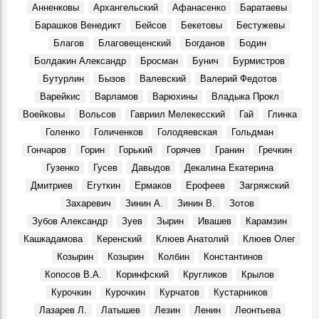
Герои, 17 Марта 1926
Анненковы
Архангельский
Афанасенко
Баратаевы
Большой театр в Симбирске-Ульяновске? Именно так
Барашков Венедикт
Бейсов
Бекетовы
Бестужевы
Места, 27 Марта 1920
Благов
Благовещенский
Богданов
Бодин
В Ульяновске умер Заслуженный тренер России
Болдакин Александр
Бросман
Бунич
Бурмистров
Геннадий Климов
Бутурлин
Бызов
Валевский
Валерий Федотов
Герои, 31 Марта 2026
Варейкис
Варламов
Варюхины
Владыка Прокл
В сквере Языкова «поселится» бронзовый заяц: цена
Воейковы
Вольсов
Гавриил Мелекесский
Гай
Глинка
вопроса — 1,9 млн рублей
Места, 31 Апреля 2026
Голенко
Голиченков
Голодяевская
Гольдман
Гончаров
Горин
Горький
Горячев
Гранин
Гречкин
В Доме Гончарова проводят экскурсии при свете
старинной лампы
Гузенко
Гусев
Давыдов
Декалина Екатерина
События, 26 Марта 2026
Дмитриев
Егуткин
Ермаков
Ерофеев
Загряжский
Покажут подлинные автографы космонавтов, документы
Захаревич
Зинин А.
Зинин В.
Зотов
и реликвии ветеранов Байконура
Зубов Александр
Зуев
Зырин
Ивашев
Карамзин
События, 10 Апреля 2026
Кашкадамова
Керенский
Клюев Анатолий
Клюев Олег
В Музее изобразительного искусства XX-XXI вв.
Козырин
Козырин
Колбин
Константинов
откроется юбилейная выставка Аркадия Егуткина
События, 2 Апреля 2026
Копосов В.А.
Коринфский
Кругликов
Крылов
Курочкин
Курочкин
Курчатов
Кустарников
День работника культуры. Луиза Баюра – 55 лет в
Художественном музее! Видео
Лазарев Л.
Латышев
Лезин
Ленин
Леонтьева
Герои, 25 Марта 2026