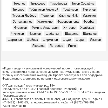
Тельнов
Тимофеев
Тимофеева
Титов Серафим
Тихонов
Трёшников Алексей
Трофимов
Тургенев
Турская Любовь
Тюленев
Ульянов И.Н.
Ургалкин
Устюжанинов
Ухтомские
Федоровичева
Феофан
Филатов
Фокина Анастасия
Хитрово
Храбсков
Чижиков
Чириков
Шабалкин
Шадрина
Шаманов
Шартанов
Шейпак
Ширманов
Шодэ
Шорин
Языков
Яковлев
Ястребов
Яшин
«Годы и люди» - уникальный исторический проект, повествующий о
событиях родины Ленина, через документы, публикации, фото и видео
хронику и воспоминания очевидцев. Проект реализуется при поддержке
Федерального агентства по печати и массовым коммуникациям
© "Годы и люди", годы-и-люди.рф, 18+
Учредитель: ООО "СИБ". Главный редактор: Раевский Д.И.
Регистрационный номер СМИ "Эл № ФС77-75355" от 01.04.2019 г. выдано
Роскомнадзором.
432011, Ульяновская область, г. Ульяновск, ул. Радищева, дом 90, офис 1
+7 (8422) 41-03-85, телефон рекламной службы: +7 (9372) 762-909,
73online@mail.ru