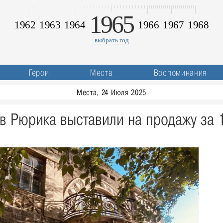
1965
1962
1963
1964
1966
1967
1968
выбрать год
Герои
Места
Воспоминания
Места, 24 Июля 2025
в Рюрика выставили на продажу за 