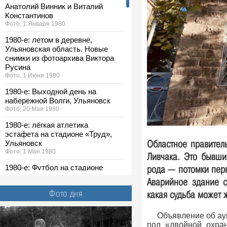
Анатолий Винник и Виталий
Константинов
Фото, 1 Января 1980
1980-е: летом в деревне,
Ульяновская область. Новые
снимки из фотоархива Виктора
Русина
Фото, 1 Июня 1980
1980-е: Выходной день на
набережной Волги, Ульяновск
Фото, 20 Мая 1980
1980-е: лёгкая атлетика
эстафета на стадионе «Труд»,
Областное правитель
Ульяновск
Фото, 1 Мая 1980
Ливчака. Это бывши
1980-е: Футбол на стадионе
рода — потомки перв
«Спартак», Ульяновск
Аварийное здание с 
Фото, 1 Мая 1980
Фото дня
какая судьба может 
1980-е: выставка ДОСААФ,
Ульяновск. Новые снимки из
Объявление об а
фотоархива Виктора Русина
под «двойной охран