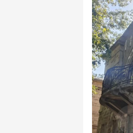
Большой театр в Симбирске-
Ульяновске? Именно так
Места, 27 Марта 1920
В Ульяновске умер Заслуженный
тренер России Геннадий Климов
Герои, 31 Марта 2026
В сквере Языкова «поселится»
бронзовый заяц: цена вопроса —
1,9 млн рублей
Места, 31 Апреля 2026
В Доме Гончарова проводят
экскурсии при свете старинной
лампы
События, 26 Марта 2026
Покажут подлинные автографы
космонавтов, документы и
реликвии ветеранов Байконура
События, 10 Апреля 2026
В Музее изобразительного
искусства XX-XXI вв. откроется