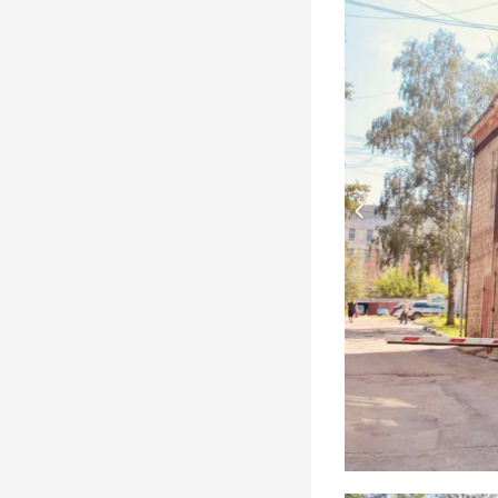
Фото, 10 Апреля 1980
Покраска "Метеора" к навигации,
1980-е годы. Ульяновск
Фото, 1 Мая 1980
Опубликованы архивные номера
журналов «Симбирск»
«Карамзинский сад»
События, 12 Марта 2026
В Ульяновске презентовали
издание, посвящённое епископу
Симбирскому и Сызранскому
Гурию
Герои, 30 Июня 1845
Показали книги семьи Языковых
и книги с автографами потомков
Языкова
Герои, 16 Марта 1803
К100-летию со дня рождения
краеведа и исследователя
Венедикта Барашкова. Видео
Дворца книги
Герои, 17 Марта 1926