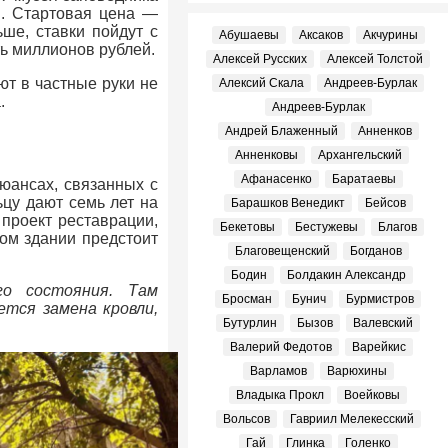
в. Стартовая цена —
ьше, ставки пойдут с
Абушаевы
Аксаков
Акчурины
ть миллионов рублей.
Алексей Русских
Алексей Толстой
т в частные руки не
Алексий Скала
Андреев-Бурлак
.
Андреев-Бурлак
Андрей Блаженный
Анненков
Анненковы
Архангельский
Афанасенко
Баратаевы
юансах, связанных с
цу дают семь лет на
Барашков Венедикт
Бейсов
 проект реставрации,
Бекетовы
Бестужевы
Благов
том здании предстоит
Благовещенский
Богданов
Бодин
Болдакин Александр
го состояния. Там
Бросман
Бунич
Бурмистров
тся замена кровли,
Бутурлин
Бызов
Валевский
Валерий Федотов
Варейкис
Варламов
Варюхины
Владыка Прокл
Воейковы
Вольсов
Гавриил Мелекесский
Гай
Глинка
Голенко