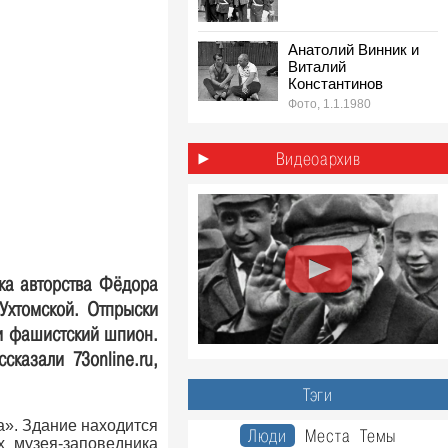
Анатолий Винник и
Виталий
Константинов
Фото, 1.1.1980
1980-е: лёгкая
атлетика эстафета
Видеоархив
на стадионе «Труд»,
Ульяновск
Фото, 1.5.1980
ека авторства Фёдора
Ухтомской. Отпрыски
 и фашистский шпион.
сказали 73online.ru,
Тэги
а». Здание находится
Люди
Места
Темы
х музея-заповедника