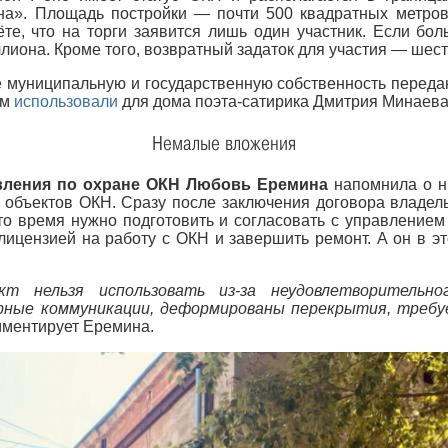
на». Площадь постройки — почти 500 квадратных метро
ёте, что на торги заявится лишь один участник. Если бол
лиона. Кроме того, возвратный задаток для участия — шес
 муниципальную и государственную собственность передаю
зм
использовали
для дома поэта-сатирика Дмитрия Минаева
Немалые вложения
вления по охране ОКН Любовь Еремина
напомнила о н
 объектов ОКН. Сразу после заключения договора владель
то время нужно подготовить и согласовать с управлением
лицензией на работу с ОКН и завершить ремонт. А он в э
кт нельзя использовать из-за неудовлетворительно
рные коммуникации, деформированы перекрытия, требуе
ментирует Еремина.