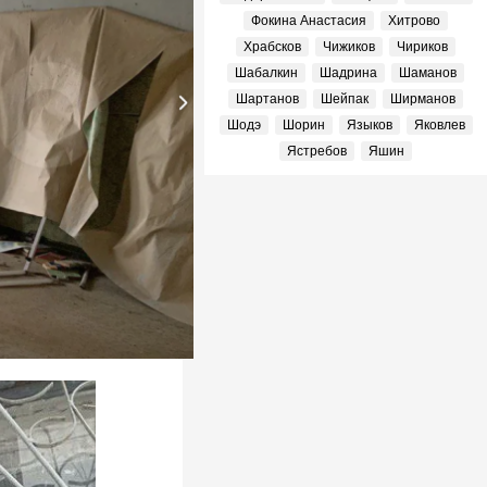
Фокина Анастасия
Хитрово
Храбсков
Чижиков
Чириков
Шабалкин
Шадрина
Шаманов
Шартанов
Шейпак
Ширманов
Шодэ
Шорин
Языков
Яковлев
Ястребов
Яшин