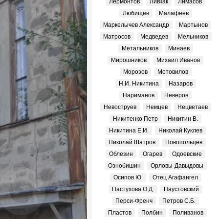
Лермонтов
Ливчак
Лимасов
Любищев
Малафеев
Маркелычев Александр
Мартынов
Матросов
Медведев
Мельников
Метальников
Минаев
Мирошников
Михаил Иванов
Морозов
Мотовилов
Н.И. Никитина
Назаров
Нариманов
Неверов
Невоструев
Немцев
Нецветаев
Никитенко Петр
Никитин В.
Никитина Е.И.
Николай Куклев
Николай Шатров
Новопольцев
Облезин
Огарев
Одоевские
Ознобишин
Орловы-Давыдовы
Осипов Ю.
Отец Агафангел
Пастухова О.Д.
Паустовский
Перси-Френч
Петров С.Б.
Пластов
Полбин
Поливанов