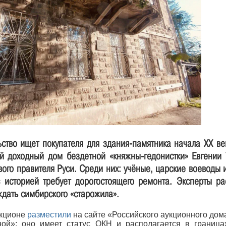
ство ищет покупателя для здания-памятника начала XX в
й доходный дом бездетной «княжны-гедонистки» Евгении 
ого правителя Руси. Среди них: учёные, царские воеводы
историей требует дорогостоящего ремонта. Эксперты рас
ждать симбирского «старожила».
укционе
разместили
на сайте «Российского аукционного дом
ой»: оно имеет статус ОКН и располагается в граница