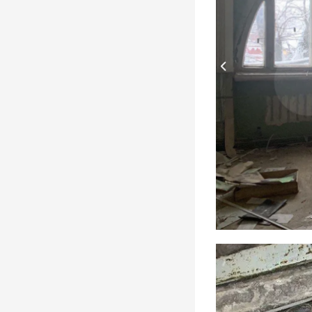
Димитровградскому
драматическому театру им. А. Н.
Островского – 115 лет!
Места, 28 Марта 2026
Презентовали новую книгу
краеведа Петра Ермошина
«Село Юлово и его окрестности»
События, 24 Марта 2026