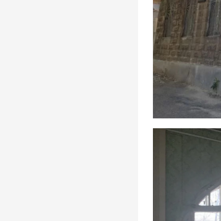
юбилейная выставка Аркадия
Егуткина
События, 2 Апреля 2026
День работника культуры. Луиза
Баюра – 55 лет в
Художественном музее! Видео
Герои, 25 Марта 2026
Крылья. Музей «Симбирская
фотография» показывает
уникальные кадры из семейного
архива Юрия Белозёрова,
посвящённые авиации
События, 12 Марта 2026
Перекресток улиц Минаева и 12
Сентября, 1970-е
Фото, 1 Июня 1974
Судьба кавалера. Князь Сергей
Михайлович Баратаев
Герои, 21 Октября 1861
От Дворца бракосочетаний до
Дома техники
Фото, 1 Июля 1986