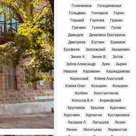
Голиченков
Голодяевская
Гольдман
Гончаров
Горин
Горький
Горячев
Гранин
Гречкин
Гузенко
Гусев
Давыдов
Декалина Екатерина
Дмитриев
Егуткин
Ермаков
Ерофеев
Загряжский
Захаревич
Зинин А.
Зинин В.
Зотов
Зубов Александр
Зуев
Зырин
Ивашев
Карамзин
Кашкадамова
Керенский
Клюев Анатолий
Клюев Олег
Козырин
Козырин
Колбин
Константинов
Копосов В.А.
Коринфский
Кругликов
Крылов
Курочкин
Курочкин
Курчатов
Кустарников
Лазарев Л.
Латышев
Лезин
Ленин
Леонтьева
Лермонтов