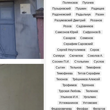
Полянсков
Пугачев
Пузыревский
Пушкин
Радищев
Радонежский
Радыльчук
Разин
Разумовский Дмитрий
Розанов
Розов
Садовников
Самсонов Юрий
Сафронов В.
Сахаров
Семенов
Серафим Саровский
Сергей Неутолимов
Серов
Склярук
Скочилов
Соколов А.
Соснин П.И.
Столыпин
Суслов
Сытин
Тельнов
Тимофеев
Тимофеева
Титов Серафим
Тихонов
Трёшников Алексей
Трофимов
Тургенев
Турская Любовь
Тюленев
Ульянов И.Н.
Ургалкин
Устюжанинов
Ухтомские
Федоровичева
Феофан
Филатов