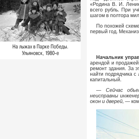
Фото, 1 Мая 1980
«Родина В. И. Лени
всего рубль. При уч
1980-е: соревнования пожарных,
шагом в полтора мил
Ульяновская область. Новые
снимки из фотоархива Виктора
По похожей схеме
Русина
первый год. Механи
Фото, 30 Апреля 1980
1980-е: посевная, Ульяновская
На лыжах в Парке Победы.
область. Новые снимки из
Ульяновск, 1980-е
фотоархива Виктора Русина
Начальник упра
Фото, 1 Мая 1980
арендой и продажей
1980-е: на производстве,
ремонт здания. За э
стройках и в сельском хозяйстве
найти подрядчика с 
Ульяновской области. Новые
капитальный.
снимки из фотоархива Виктора
Русина
—
Сейчас объе
Фото, 1 Мая 1980
неисправны инжене
окон и дверей,
— ком
Легендарного тренера Геннадия
Климова похоронят на Северном
кладбище
Герои, 31 Марта 2026
Ледоход на Волге, вид на Речной
порт. 1980-е, Ульяновск