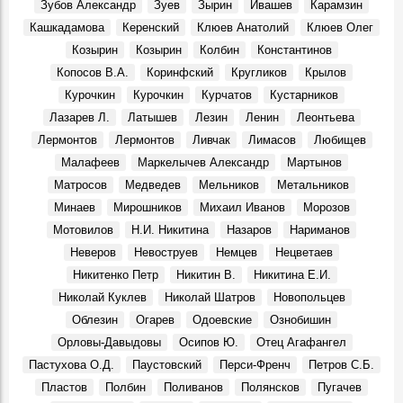
Зубов Александр
Зуев
Зырин
Ивашев
Карамзин
События, 10 Апреля 2026
Кашкадамова
Керенский
Клюев Анатолий
Клюев Олег
В Музее изобразительного искусства XX-XXI вв.
Козырин
Козырин
Колбин
Константинов
откроется юбилейная выставка Аркадия Егуткина
События, 2 Апреля 2026
Копосов В.А.
Коринфский
Кругликов
Крылов
Курочкин
Курочкин
Курчатов
Кустарников
День работника культуры. Луиза Баюра – 55 лет в
Художественном музее! Видео
Лазарев Л.
Латышев
Лезин
Ленин
Леонтьева
Герои, 25 Марта 2026
Лермонтов
Лермонтов
Ливчак
Лимасов
Любищев
Крылья. Музей «Симбирская фотография» показывает
Малафеев
Маркелычев Александр
Мартынов
уникальные кадры из семейного архива Юрия
Матросов
Медведев
Мельников
Метальников
Белозёрова, посвящённые авиации
События, 12 Марта 2026
Минаев
Мирошников
Михаил Иванов
Морозов
Мотовилов
Н.И. Никитина
Назаров
Нариманов
Перекресток улиц Минаева и 12 Сентября, 1970-е
Фото, 1 Июня 1974
Неверов
Невоструев
Немцев
Нецветаев
Судьба кавалера. Князь Сергей Михайлович Баратаев
Никитенко Петр
Никитин В.
Никитина Е.И.
Герои, 21 Октября 1861
Николай Куклев
Николай Шатров
Новопольцев
От Дворца бракосочетаний до Дома техники
Облезин
Огарев
Одоевские
Ознобишин
Фото, 1 Июля 1986
Орловы-Давыдовы
Осипов Ю.
Отец Агафангел
Димитровградскому драматическому театру им. А. Н.
Пастухова О.Д.
Паустовский
Перси-Френч
Петров С.Б.
Островского – 115 лет!
Пластов
Полбин
Поливанов
Полянсков
Пугачев
Места, 28 Марта 2026