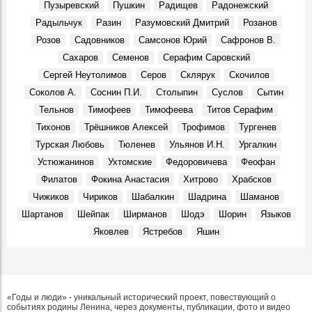
Пузыревский
Пушкин
Радищев
Радонежский
Презентовали новую книгу краеведа Петра Ермошина
Радыльчук
Разин
Разумовский Дмитрий
Розанов
«Село Юлово и его окрестности»
События, 24 Марта 2026
Розов
Садовников
Самсонов Юрий
Сафронов В.
Сахаров
Семенов
Серафим Саровский
Сергей Неутолимов
Серов
Склярук
Скочилов
Соколов А.
Соснин П.И.
Столыпин
Суслов
Сытин
Тельнов
Тимофеев
Тимофеева
Титов Серафим
Тихонов
Трёшников Алексей
Трофимов
Тургенев
Турская Любовь
Тюленев
Ульянов И.Н.
Ургалкин
Устюжанинов
Ухтомские
Федоровичева
Феофан
Филатов
Фокина Анастасия
Хитрово
Храбсков
Чижиков
Чириков
Шабалкин
Шадрина
Шаманов
Шартанов
Шейпак
Ширманов
Шодэ
Шорин
Языков
Яковлев
Ястребов
Яшин
«Годы и люди» - уникальный исторический проект, повествующий о
событиях родины Ленина, через документы, публикации, фото и видео