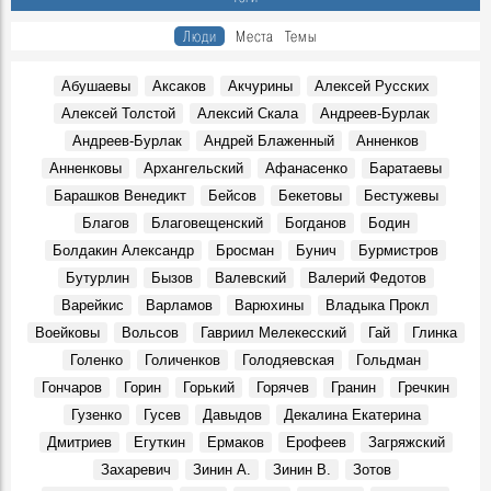
Герои, 30 Июня 1845
Люди
Места
Темы
Показали книги семьи Языковых и книги с автографами
потомков Языкова
Абушаевы
Аксаков
Акчурины
Алексей Русских
Герои, 16 Марта 1803
Алексей Толстой
Алексий Скала
Андреев-Бурлак
К100-летию со дня рождения краеведа и исследователя
Андреев-Бурлак
Андрей Блаженный
Анненков
Венедикта Барашкова. Видео Дворца книги
Герои, 17 Марта 1926
Анненковы
Архангельский
Афанасенко
Баратаевы
Большой театр в Симбирске-Ульяновске? Именно так
Барашков Венедикт
Бейсов
Бекетовы
Бестужевы
Места, 27 Марта 1920
Благов
Благовещенский
Богданов
Бодин
В Ульяновске умер Заслуженный тренер России
Болдакин Александр
Бросман
Бунич
Бурмистров
Геннадий Климов
Бутурлин
Бызов
Валевский
Валерий Федотов
Герои, 31 Марта 2026
Варейкис
Варламов
Варюхины
Владыка Прокл
В сквере Языкова «поселится» бронзовый заяц: цена
Воейковы
Вольсов
Гавриил Мелекесский
Гай
Глинка
вопроса — 1,9 млн рублей
Места, 31 Апреля 2026
Голенко
Голиченков
Голодяевская
Гольдман
Гончаров
Горин
Горький
Горячев
Гранин
Гречкин
В Доме Гончарова проводят экскурсии при свете
старинной лампы
Гузенко
Гусев
Давыдов
Декалина Екатерина
События, 26 Марта 2026
Дмитриев
Егуткин
Ермаков
Ерофеев
Загряжский
Покажут подлинные автографы космонавтов, документы
Захаревич
Зинин А.
Зинин В.
Зотов
и реликвии ветеранов Байконура