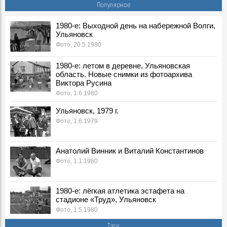
Новые снимки из фотоархива Виктора Русина
Популярное
Фото, 30 Апреля 1980
1980-е: посевная, Ульяновская область. Новые снимки из
1980-е: Выходной день на набережной Волги,
Ульяновск
фотоархива Виктора Русина
Фото, 1 Мая 1980
Фото, 20.5.1980
1980-е: на производстве, стройках и в сельском
1980-е: летом в деревне, Ульяновская
хозяйстве Ульяновской области. Новые снимки из
область. Новые снимки из фотоархива
фотоархива Виктора Русина
Виктора Русина
Фото, 1 Мая 1980
Фото, 1.6.1980
Легендарного тренера Геннадия Климова похоронят на
Северном кладбище
Ульяновск, 1979 г.
Герои, 31 Марта 2026
Фото, 1.6.1979
Ледоход на Волге, вид на Речной порт. 1980-е, Ульяновск
Фото, 10 Апреля 1980
Анатолий Винник и Виталий Константинов
Покраска "Метеора" к навигации, 1980-е годы. Ульяновск
Фото, 1.1.1980
Фото, 1 Мая 1980
Опубликованы архивные номера журналов «Симбирск»
1980-е: лёгкая атлетика эстафета на
«Карамзинский сад»
стадионе «Труд», Ульяновск
События, 12 Марта 2026
Фото, 1.5.1980
В Ульяновске презентовали издание, посвящённое
Тэги
епископу Симбирскому и Сызранскому Гурию